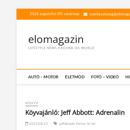
Skip
2026 augusztus 09, vasárnap
szerkesztoseg@elomaga
to
content
elomagazin
LIFESTYLE NEWS AROUND DA WORLD
AUTÓ – MOTOR
ÉLETMÓD
FOTÓ – VIDEÓ
H
KÖNYV
Köyvajánló: Jeff Abbott: Adrenalin
2013.08.23.
jaffakiadó
könyv
krimi