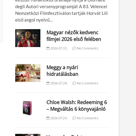
degli Autori versenyprogramját A 83. Velencei
Nemzetközi Filmfesztiválon tartják Horvát Lili
első angol nyelvű…
Magyar nézők kedvenc
filmjei 2026 első felében
2026.07.31.
No Comments
Meggy a nyári
hidratálásban
t
2026.07.28.
No Comments
Chloe Walsh: Redeeming 6
– Megváltás 6 könyvajánló
2026.07.24.
No Comments