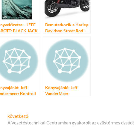
nyvelőzetes – JEFF
Bemutatkozik a Harley-
BOTT: BLACK JACK
Davidson Street Rod –
OINT
adrenalin löket, amely
felszakítja az aszfaltot
nyvajánló: Jeff
Könyvajánló: Jeff
ndermeer: Kontroll
VanderMeer:
Fantomfény (Déli
Végek-trilógia 3.)
Következő
következő
cikk:
A Vezetéstechnikai Centrumban gyakorolt az ezüstérmes dzsúd