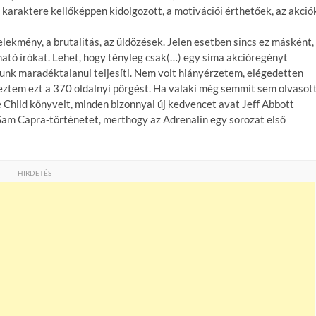
 karaktere kellőképpen kidolgozott, a motivációi érthetőek, az akció
selekmény, a brutalitás, az üldözések. Jelen esetben sincs ez másként,
tó írókat. Lehet, hogy tényleg csak(…) egy sima akcióregényt
tunk maradéktalanul teljesíti. Nem volt hiányérzetem, elégedetten
geztem ezt a 370 oldalnyi pörgést. Ha valaki még semmit sem olvasot
 Child könyveit, minden bizonnyal új kedvencet avat Jeff Abbott
Sam Capra-történetet, merthogy az Adrenalin egy sorozat első
HIRDETÉS