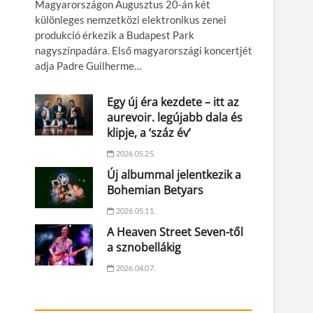
Magyarországon Augusztus 20-án két
különleges nemzetközi elektronikus zenei
produkció érkezik a Budapest Park
nagyszínpadára. Első magyarországi koncertjét
adja Padre Guilherme…
Egy új éra kezdete – itt az
aurevoir. legújabb dala és
klipje, a ‘száz év’
2026.05.25.
Új albummal jelentkezik a
Bohemian Betyars
2026.05.11.
A Heaven Street Seven-től
a sznobellákig
2026.04.07.