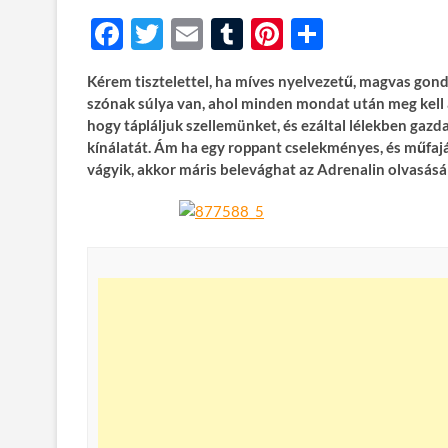
F
T
E
T
Pi
O
ac
w
m
u
nt
ss
Kérem tisztelettel, ha míves nyelvezetű, magvas gon
e
itt
ail
m
er
za
szónak súlya van, ahol minden mondat után meg kell 
b
er
bl
es
m
hogy tápláljuk szellemünket, és ezáltal lélekben ga
kínálatát. Ám ha egy roppant cselekményes, és műfajá
o
r
t
e
vágyik, akkor máris belevághat az Adrenalin olvasásá
o
g
k