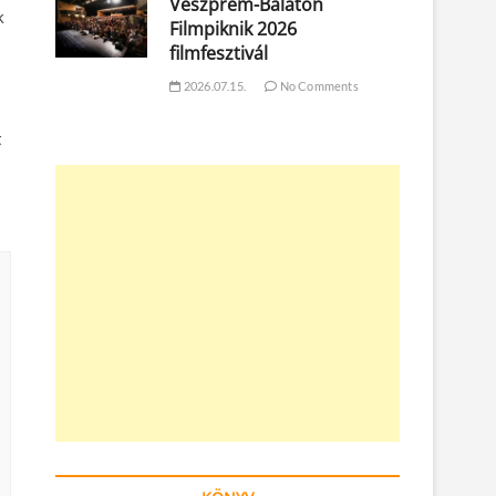
Veszprém-Balaton
k
Filmpiknik 2026
filmfesztivál
2026.07.15.
No Comments
t