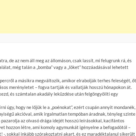
a, de az nem áll meg az állomáson, csak lassít, mi felugrunk rá, és
alálat, még talán a „bomba” vagy a „löket” hozzáadásával lehetett
percről a másikra megváltozik, amikor elrabolják terhes feleségét, ő
sos merényletet – fogva tartják és vallatják hosszú hónapokon át.
ezd, és számtalan akadály leküzdése után felgöngyölíti egy
rni úgy, hogy ne lőjük le a „poénokat”, ezért csupán annyit mondanék,
nyiségű akcióval, amik irgalmatlan tempóban áradnak, tényleg szinte
 pazarolja az olvasó drága idejét hosszú leírásokkal, kacifántos
et hozzon létre, ami komoly agymunkát igényelne a befogadótól –
! -, sokkal inkább szórakoztatni akart, és ez maradéktalanul sikerült