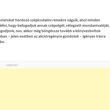
dolatokat hordozó szépirodalmi remekre vágyik, ahol minden
állni, hogy befogadjuk annak szépségét, rétegzett mondanivalóját,
zdagodjunk, nos, akkor még böngéssze tovább a könyvesboltok
ban – jelen esetben az akcióregényre gondolok – igényes írásra
ba.
HIRDETÉS