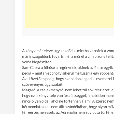
A könyv már eleve úgy kezdődik, mintha várnánk a vonatr
máris száguldunk tova. Ennél a műnél a cím bizony telit
volna kiegészíteni.
Sam Capra a főhőse a regénynek, akinek az élete egyik 
pedig – miután épphogy sikerül megúsznia egy robbantá
Azt követően pedig, hogy szabadon engedik, nyomozni k
szövevényes ügy szálait.
Magáról a cselekményről nem lehet túl sok részletet leí
hogy ez a könyv tele van feszültséggel, hihetetlen men
nincs olyan oldal, ahol ne történne valami. A szerző nem
körmondatokkal, nem állt szándékában, hogy olyan műv
félreértés ne essék: az Adrenalin nem egy buta történet