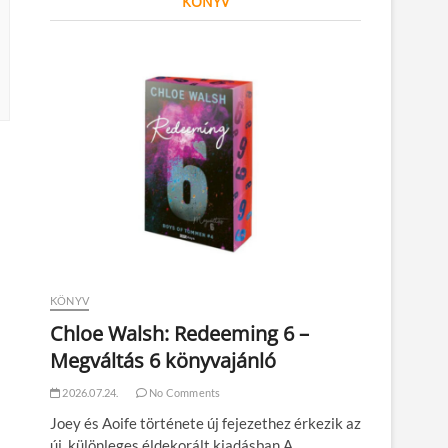
KÖNYV
KÖNYV
Chloe Walsh: Redeeming 6 –
Megváltás 6 könyvajánló
2026.07.24.
No Comments
Joey és Aoife története új fejezethez érkezik az
új, különleges éldekorált kiadásban A