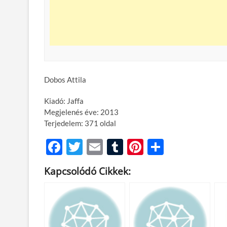
Dobos Attila
Kiadó: Jaffa
Megjelenés éve: 2013
Terjedelem: 371 oldal
F
T
E
T
Pi
O
ac
w
m
u
nt
ss
Kapcsolódó Cikkek:
e
itt
ail
m
er
za
b
er
bl
es
m
o
r
t
e