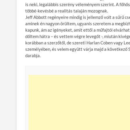
is neki, legalábbis szerény véleményem szerint. A főhős
többé-kevésbé a realitás talaján mozognak.
Jeff Abbott regényeire mindig is jellemző volt a sűrű c
aminek én nagyon örültem, ugyanis szeretem a megbízha
kapunk, ám az igényeket, amit ettől a műfajtól elvárha
dőltem hátra – és vettem végre levegőt -, miután kivé
korábban a szerzőtől, de szereti Harlan Coben vagy Lee
személyében, és velem együtt várja majd a következő 
darabja.