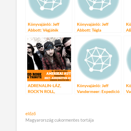
o
g
k
Könyvajánló: Jeff
Könyvajánló: Jeff
Kö
Abbott: Végjáték
Abbott: Tégla
AB
P
ADRENALIN-LÁZ,
Könyvajánló: Jeff
Kö
ROCK’N ROLL,
Vandermeer: Expedíció
Va
SZABADSÁG – 16.
NEMZETKÖZI
AMERIKAI AUTÓ
Bejegyzés
Előző
előző
FESZTIVÁL
cikk:
Magyarország cukormentes tortája
navigáció