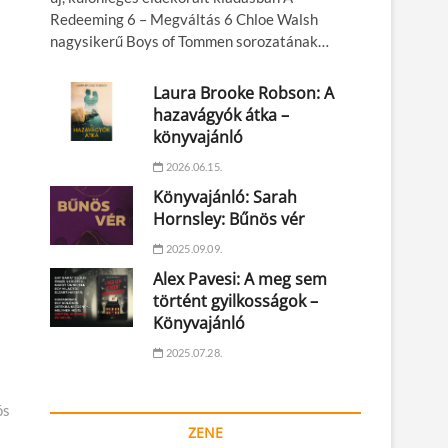
Redeeming 6 – Megváltás 6 Chloe Walsh
nagysikerű Boys of Tommen sorozatának…
Laura Brooke Robson: A
hazavágyók átka –
könyvajánló
2026.06.15.
Könyvajánló: Sarah
Hornsley: Bűnös vér
2025.09.09.
Alex Pavesi: A meg sem
történt gyilkosságok –
Könyvajánló
2025.07.28.
ós
ZENE