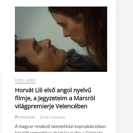
n
FOTÓ - VIDEÓ
Horvát Lili első angol nyelvű
filmje, a Jegyzeteim a Marsról
világpremierje Velencében
2026.08.04.
No Comments
A magyar rendező nemzetközi koprodukcióban
készült romantikus drámája nyitja a Giornate