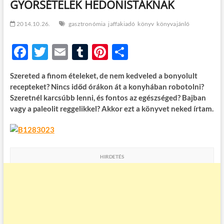
GYORSÉTELEK HEDONISTÁKNAK
t
o
n
2014.10.26.
gasztronómia
jaffakiadó
könyv
könyvajánló
F
T
E
T
Pi
O
ac
w
m
u
nt
ss
Szereted a finom ételeket, de nem kedveled a bonyolult
e
itt
ail
m
er
za
recepteket? Nincs időd órákon át a konyhában robotolni?
b
er
bl
es
m
Szeretnél karcsúbb lenni, és fontos az egészséged? Bajban
vagy a paleolit reggelikkel? Akkor ezt a könyvet neked írtam.
o
r
t
e
o
g
k
HIRDETÉS