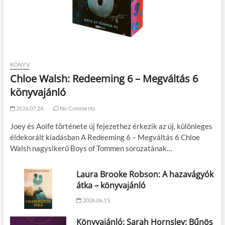
KÖNYV
Chloe Walsh: Redeeming 6 – Megváltás 6
könyvajánló
2026.07.24.
No Comments
Joey és Aoife története új fejezethez érkezik az új, különleges
éldekorált kiadásban A Redeeming 6 – Megváltás 6 Chloe
Walsh nagysikerű Boys of Tommen sorozatának…
Laura Brooke Robson: A hazavágyók
átka – könyvajánló
2026.06.15.
Könyvajánló: Sarah Hornsley: Bűnös