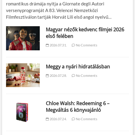
romantikus drámája nyitja a Giornate degli Autori
versenyprogramját A 83. Velencei Nemzetközi
Filmfesztiválon tartják Horvát Lili első angol nyelvű…
Magyar nézők kedvenc filmjei 2026
első felében
2026.07.31.
No Comments
Meggy a nyári hidratálásban
2026.07.28.
No Comments
Chloe Walsh: Redeeming 6 –
Megváltás 6 könyvajánló
2026.07.24.
No Comments