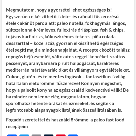
Megmutatom, hogy a gyorsétel lehet egészséges is!
Egyszerűen elkészíthető, ízletes és rafinált fűszerezésű
ételek akár öt perc alatt: paleo nutella, fokhagymás lángos,
sültszalonna-krémleves, fullextrás óriáspizza, fish & chips,
tojásos karfiolrizs, kókuszkrémes tekercs, piña colada
desszerttál – közel száz, gyorsan elkészíthető egészséges
étel segíti majd a mindennapjaidat. A receptek között találsz
ropogós héjú zsemlét, változatos reggeli kencéket, szaftos
pecsenyét, aranybarnára pirult halpogácsát, karakteres
mediterrán mártásvariációkat és villámgyors egytálételeket.
Cukor-, glutén- és tejmentes fogások – fantasztikus ízvilág,
határtalan életörömmel fűszerezve! Könnyen megeshet,
hogy a paleolit konyha az egész család kedvencévé válik! De
ha mindez nem lenne elég, megmutatom, hogyan
spórolhatsz hetente órákat és ezreseket, és segítek a
legfontosabb alapanyagok listájának összeállításában is.
Fogadd szeretettel és használd örömmel a paleo fast food
receptjeim