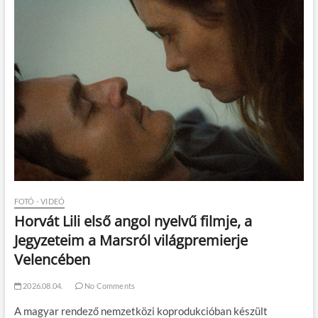
FOTÓ - VIDEÓ
Horvát Lili első angol nyelvű filmje, a
Jegyzeteim a Marsról világpremierje
Velencében
2026.08.04.
No Comments
A magyar rendező nemzetközi koprodukcióban készült