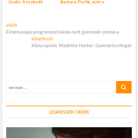
Grylls: A krokodil
Barbara: Porlik, mint a
karma
szikla
Bejegyzés
Előző
előző
cikk:
Élményalapú programozó iskola nyílt gyerekek számára
navigáció
Következő
következő
cikk:
Könyvajánló: Madeline Hunter: Gyémántcsillogás
keresés
…
LEGFRISSEB CIKKEK