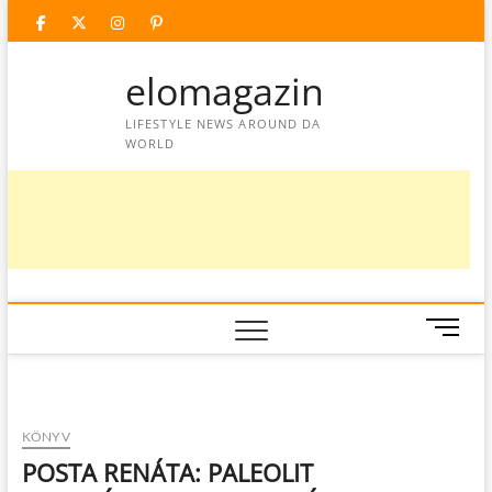
Skip
facebook
twitter
instagram
googleplus
pinterest
to
content
elomagazin
LIFESTYLE NEWS AROUND DA
WORLD
M
e
n
u
B
KÖNYV
u
POSTA RENÁTA: PALEOLIT
t