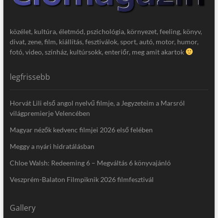
közélet, kultúra, életmód, pszichológia, környezet, feeling, könyv,
divat, zene, film, kiállítás, fesztiválok, sport, autó, motor, humor,
fotó, video, színház, kultúrsokk, enteriőr, meg amit akartok
legfrissebb
Horvát Lili első angol nyelvű filmje, a Jegyzeteim a Marsról
világpremierje Velencében
Magyar nézők kedvenc filmjei 2026 első felében
Meggy a nyári hidratálásban
Chloe Walsh: Redeeming 6 – Megváltás 6 könyvajánló
Veszprém-Balaton Filmpiknik 2026 filmfesztivál
Gallery