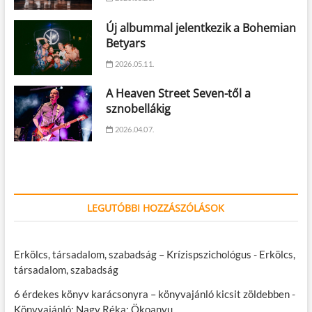
Új albummal jelentkezik a Bohemian
Betyars
2026.05.11.
A Heaven Street Seven-től a
sznobellákig
2026.04.07.
LEGUTÓBBI HOZZÁSZÓLÁSOK
Erkölcs, társadalom, szabadság – Krízispszichológus
-
Erkölcs,
társadalom, szabadság
6 érdekes könyv karácsonyra – könyvajánló kicsit zöldebben
-
Könyvajánló: Nagy Réka: Ökoanyu