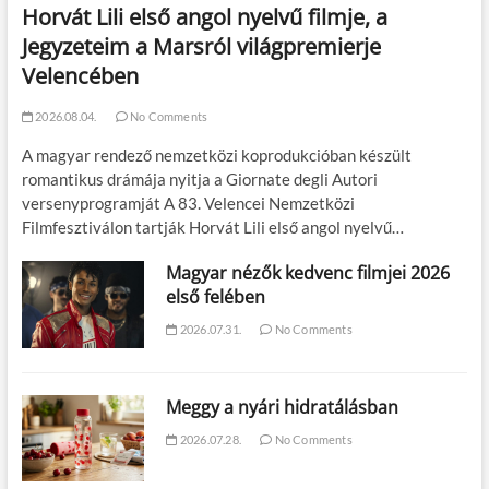
Horvát Lili első angol nyelvű filmje, a
Jegyzeteim a Marsról világpremierje
Velencében
2026.08.04.
No Comments
A magyar rendező nemzetközi koprodukcióban készült
romantikus drámája nyitja a Giornate degli Autori
versenyprogramját A 83. Velencei Nemzetközi
Filmfesztiválon tartják Horvát Lili első angol nyelvű…
Magyar nézők kedvenc filmjei 2026
első felében
2026.07.31.
No Comments
Meggy a nyári hidratálásban
2026.07.28.
No Comments