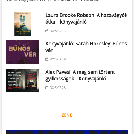
Laura Brooke Robson: A hazavágyók
átka – könyvajánló
2026.06.15.
Könyvajánló: Sarah Hornsley: Bűnös
vér
2025.09.09.
Alex Pavesi: A meg sem történt
gyilkosságok – Könyvajánló
2025.07.28.
ZENE