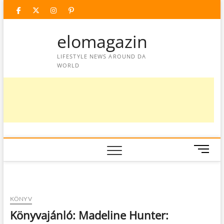
Skip
facebook
twitter
instagram
googleplus
pinterest
to
content
elomagazin
LIFESTYLE NEWS AROUND DA
WORLD
M
e
n
u
B
KÖNYV
u
Könyvajánló: Madeline Hunter:
t