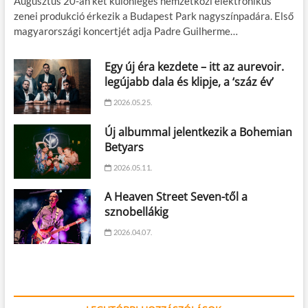
Augusztus 20-án két különleges nemzetközi elektronikus
zenei produkció érkezik a Budapest Park nagyszínpadára. Első
magyarországi koncertjét adja Padre Guilherme…
Egy új éra kezdete – itt az aurevoir.
legújabb dala és klipje, a ‘száz év’
2026.05.25.
Új albummal jelentkezik a Bohemian
Betyars
2026.05.11.
A Heaven Street Seven-től a
sznobellákig
2026.04.07.