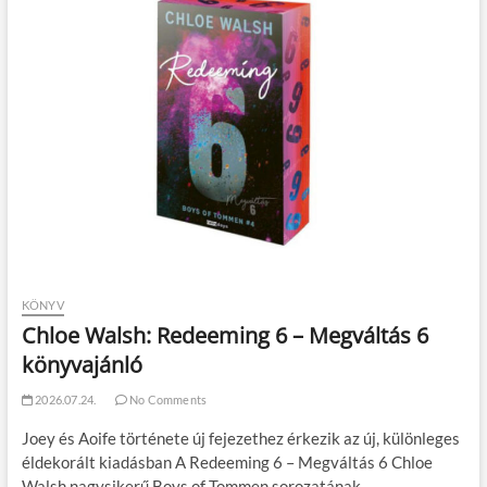
KÖNYV
Chloe Walsh: Redeeming 6 – Megváltás 6
könyvajánló
2026.07.24.
No Comments
Joey és Aoife története új fejezethez érkezik az új, különleges
éldekorált kiadásban A Redeeming 6 – Megváltás 6 Chloe
Walsh nagysikerű Boys of Tommen sorozatának…