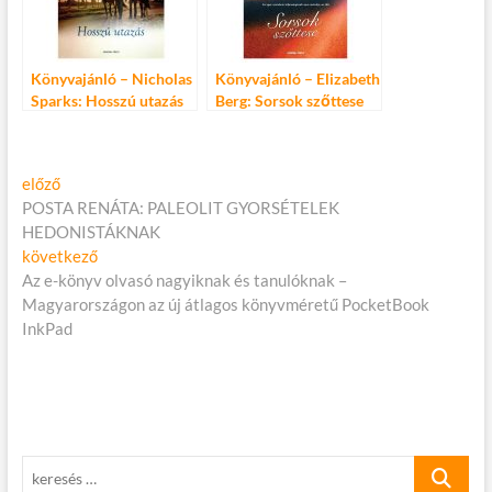
Könyvajánló – Nicholas
Könyvajánló – Elizabeth
Sparks: Hosszú utazás
Berg: Sorsok szőttese
Bejegyzés
Előző
előző
cikk:
POSTA RENÁTA: PALEOLIT GYORSÉTELEK
navigáció
HEDONISTÁKNAK
Következő
következő
cikk:
Az e-könyv olvasó nagyiknak és tanulóknak –
Magyarországon az új átlagos könyvméretű PocketBook
InkPad
keresés
…