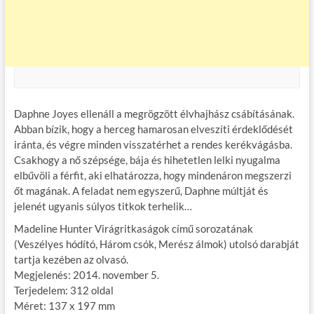
Daphne Joyes ellenáll a megrögzött élvhajhász csábításának.
Abban bízik, hogy a herceg hamarosan elveszíti érdeklődését
iránta, és végre minden visszatérhet a rendes kerékvágásba.
Csakhogy a nő szépsége, bája és hihetetlen lelki nyugalma
elbűvöli a férfit, aki elhatározza, hogy mindenáron megszerzi
őt magának. A feladat nem egyszerű, Daphne múltját és
jelenét ugyanis súlyos titkok terhelik…
Madeline Hunter Virágritkaságok című sorozatának
(Veszélyes hódító, Három csók, Merész álmok) utolsó darabját
tartja kezében az olvasó.
Megjelenés: 2014. november 5.
Terjedelem: 312 oldal
Méret: 137 x 197 mm