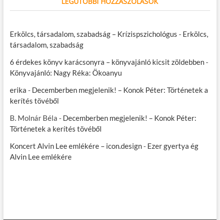
LEGUTÓBBI HOZZÁSZÓLÁSOK
Erkölcs, társadalom, szabadság – Krízispszichológus
-
Erkölcs,
társadalom, szabadság
6 érdekes könyv karácsonyra – könyvajánló kicsit zöldebben
-
Könyvajánló: Nagy Réka: Ökoanyu
erika
-
Decemberben megjelenik! – Konok Péter: Történetek a
kerítés tövéből
B. Molnár Béla
-
Decemberben megjelenik! – Konok Péter:
Történetek a kerítés tövéből
Koncert Alvin Lee emlékére – icon.design
-
Ezer gyertya ég
Alvin Lee emlékére