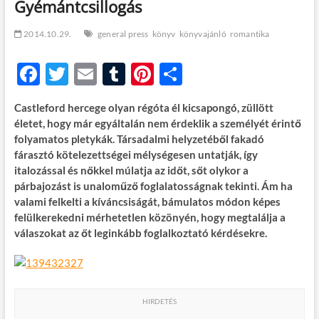
Gyémántcsillogás
t
o
n
2014.10.29.
general press
könyv
könyvajánló
romantika
F
T
E
T
Pi
O
ac
w
m
u
nt
ss
Castleford hercege olyan régóta él kicsapongó, züllött
e
itt
ail
m
er
za
életet, hogy már egyáltalán nem érdeklik a személyét érintő
b
er
bl
es
m
folyamatos pletykák. Társadalmi helyzetéből fakadó
fárasztó kötelezettségei mélységesen untatják, így
o
r
t
e
italozással és nőkkel múlatja az időt, sőt olykor a
o
g
párbajozást is unaloműző foglalatosságnak tekinti. Ám ha
valami felkelti a kíváncsiságát, bámulatos módon képes
k
felülkerekedni mérhetetlen közönyén, hogy megtalálja a
válaszokat az őt leginkább foglalkoztató kérdésekre.
HIRDETÉS