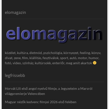
elomagazin
közélet, kultúra, életmód, pszichológia, környezet, feeling, könyv,
divat, zene, film, kiállítás, fesztiválok, sport, autó, motor, humor,
fotó, video, színház, kultúrsokk, enteriőr, meg amit akartok
legfrissebb
Horvát Lili első angol nyelvű filmje, a Jegyzeteim a Marsról
világpremierje Velencében
Magyar nézők kedvenc filmjei 2026 első felében