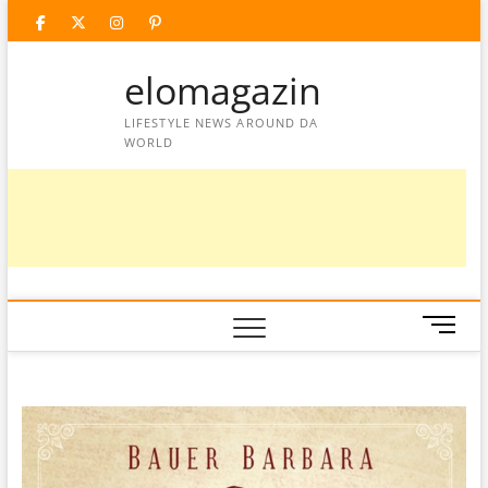
Skip
facebook
twitter
instagram
googleplus
pinterest
to
content
elomagazin
LIFESTYLE NEWS AROUND DA
WORLD
M
e
n
u
B
u
t