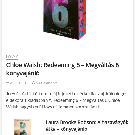
KÖNYV
Chloe Walsh: Redeeming 6 – Megváltás 6
könyvajánló
2026.07.24.
No Comments
Joey és Aoife története új fejezethez érkezik az új, különleges
éldekorált kiadásban A Redeeming 6 – Megváltás 6 Chloe
Walsh nagysikerű Boys of Tommen sorozatának…
Laura Brooke Robson: A hazavágyók
átka – könyvajánló