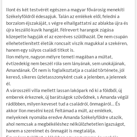
Ilont és két testvérét egészen a magyar fővárosig menekíti
Székelyföldről édesapjuk. Talán az emlékek elől, feledni a
borzalom éjszakáját, s végre elhallgattatni az ablakba újra és
újra leszálló kuvik hangját. Félrevert harangok zúgása
közepette hagyják el az ezeréves szülőhazát. De nem csupán
ellehetetlenített életük roncsait viszik magukkal a szekéren,
hanem egy súlyos családi titkot is.
Ilon mélyre, nagyon mélyre temeti magában a múltat,
évtizedekig nem beszél róla sem lányának, sem unokájának,
Amandának. Őt nem is foglalkoztatja a család története, jól
kereső, sikeres üzletasszonyként csak a jelenben, a jelennek
él.
A városszéli villa mellett lassan lakópark nő ki a földből, új
emberek érkeznek, új barátságok szövődnek, s Amanda végül
rádöbben, milyen keveset tud a családról, önmagáról… És
akkor Ilon mesélni kezd. Feltámad a múlt, az emlékek,
melyeknek nyomába eredve Amanda Székelyföldre utazik,
ahol nemcsak a megbékéléshez nélkülözhetetlen igazságot,
hanem a szerelmet és önmagát is megtalálja.