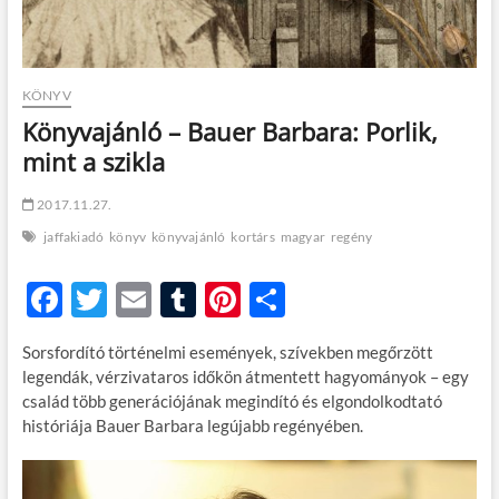
KÖNYV
Könyvajánló – Bauer Barbara: Porlik,
mint a szikla
2017.11.27.
jaffakiadó
könyv
könyvajánló
kortárs
magyar
regény
F
T
E
T
Pi
O
ac
w
m
u
nt
ss
Sorsfordító történelmi események, szívekben megőrzött
e
itt
ail
m
er
za
legendák, vérzivataros időkön átmentett hagyományok – egy
b
er
bl
es
m
család több generációjának megindító és elgondolkodtató
históriája Bauer Barbara legújabb regényében.
o
r
t
e
o
g