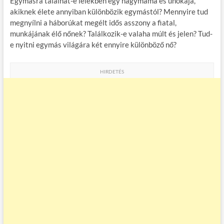
Egymásra találhat-e lélekben egy nagymama és unokája,
akiknek élete annyiban különbözik egymástól? Mennyire tud
megnyílni a háborúkat megélt idős asszony a fiatal,
munkájának élő nőnek? Találkozik-e valaha múlt és jelen? Tud-
e nyitni egymás világára két ennyire különböző nő?
HIRDETÉS