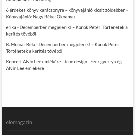
6 érdekes könyv karácsonyra – könyvajánló kicsit zöldebben
-
Könyvajánló: Nagy Réka: Ökoanyu
erika
-
Decemberben megjelenik! – Konok Péter: Történetek a
kerítés tövéből
B. Molnár Béla
-
Decemberben megjelenik! – Konok Péter:
Történetek a kerítés tövéből
Koncert Alvin Lee emlékére – icon.design
-
Ezer gyertya ég
Alvin Lee emlékére
elomagazin