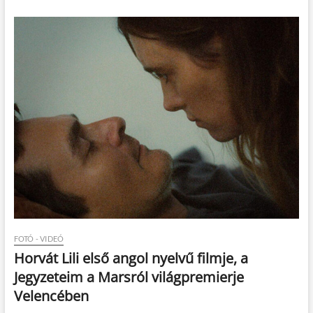
FOTÓ - VIDEÓ
Horvát Lili első angol nyelvű filmje, a
Jegyzeteim a Marsról világpremierje
Velencében