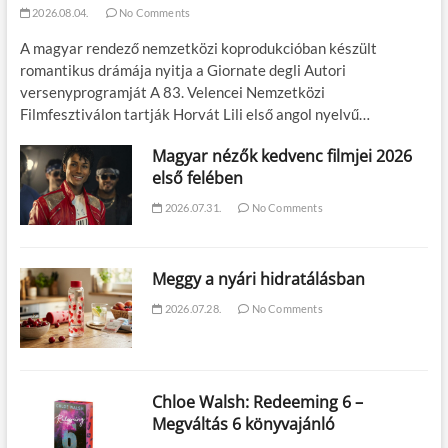
2026.08.04.
No Comments
A magyar rendező nemzetközi koprodukcióban készült
romantikus drámája nyitja a Giornate degli Autori
versenyprogramját A 83. Velencei Nemzetközi
Filmfesztiválon tartják Horvát Lili első angol nyelvű…
Magyar nézők kedvenc filmjei 2026
első felében
2026.07.31.
No Comments
Meggy a nyári hidratálásban
2026.07.28.
No Comments
Chloe Walsh: Redeeming 6 –
Megváltás 6 könyvajánló