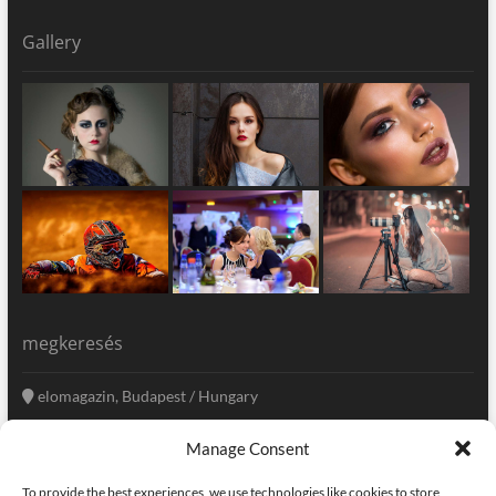
Gallery
megkeresés
elomagazin, Budapest / Hungary
+36 20 333-6009
Manage Consent
szerkesztoseg@elomagazin.com
To provide the best experiences, we use technologies like cookies to store