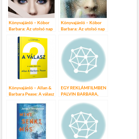
Könyvajánló – Kóbor
Könyvajánló – Kóbor
Barbara: Az utolsó nap
Barbara: Az utolsó nap
éjszakája
éjszakája
Könyvajánló – Allan &
EGY REKLÁMFILMBEN
Barbara Pease: A válasz
PALVIN BARBARA,
EVA LONGORIA ÉS
JANE FONDA