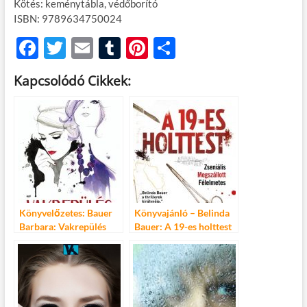
Kötés: keménytábla, védőborító
ISBN: 9789634750024
F
T
E
T
Pi
O
ac
w
m
u
nt
ss
Kapcsolódó Cikkek:
e
itt
ail
m
er
za
b
er
bl
es
m
o
r
t
e
o
g
k
Könyvelőzetes: Bauer
Könyvajánló – Belinda
Barbara: Vakrepülés
Bauer: A 19-es holttest