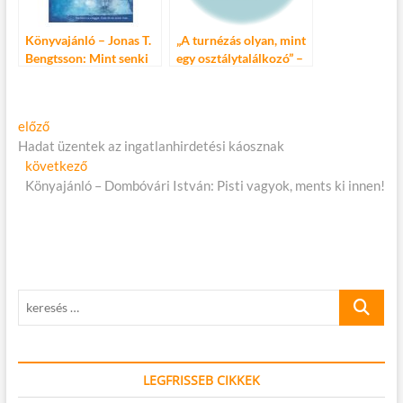
Könyvajánló – Jonas T.
„A turnézás olyan, mint
Bengtsson: Mint senki
egy osztálytalálkozó” –
más
Lovasi a 2013-as őszi
turnéról
Bejegyzés
Előző
előző
cikk:
Hadat üzentek az ingatlanhirdetési káosznak
navigáció
Következő
következő
cikk:
Könyajánló – Dombóvári István: Pisti vagyok, ments ki innen!
keresés
…
LEGFRISSEB CIKKEK