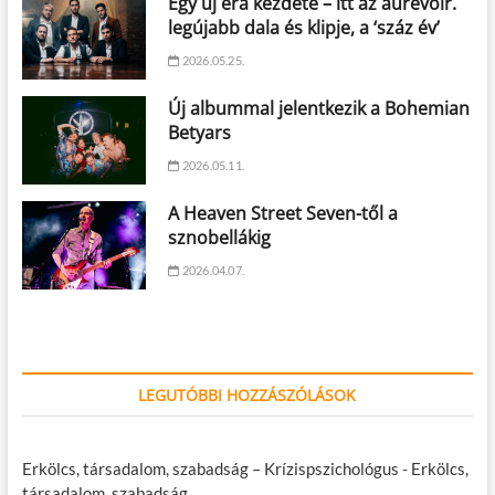
Egy új éra kezdete – itt az aurevoir.
legújabb dala és klipje, a ‘száz év’
2026.05.25.
Új albummal jelentkezik a Bohemian
Betyars
2026.05.11.
A Heaven Street Seven-től a
sznobellákig
2026.04.07.
LEGUTÓBBI HOZZÁSZÓLÁSOK
Erkölcs, társadalom, szabadság – Krízispszichológus
-
Erkölcs,
társadalom, szabadság