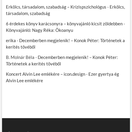
Erkölcs, társadalom, szabadság – Krízispszichológus
-
Erkölcs,
társadalom, szabadság
6 érdekes könyv karácsonyra – könyvajánló kicsit zöldebben
-
Könyvajánló: Nagy Réka: Ökoanyu
erika
-
Decemberben megjelenik! – Konok Péter: Történetek a
kerítés tövéből
B. Molnár Béla
-
Decemberben megjelenik! – Konok Péter:
Történetek a kerítés tövéből
Koncert Alvin Lee emlékére – icon.design
-
Ezer gyertya ég
Alvin Lee emlékére