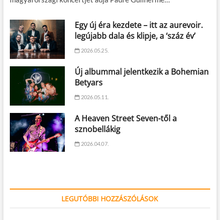
Egy új éra kezdete – itt az aurevoir.
legújabb dala és klipje, a ‘száz év’
2026.05.25.
Új albummal jelentkezik a Bohemian
Betyars
2026.05.11.
A Heaven Street Seven-től a
sznobellákig
2026.04.07.
LEGUTÓBBI HOZZÁSZÓLÁSOK