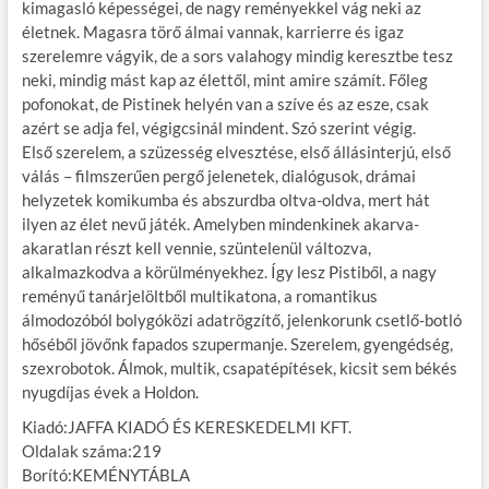
kimagasló képességei, de nagy reményekkel vág neki az
életnek. Magasra törő álmai vannak, karrierre és igaz
szerelemre vágyik, de a sors valahogy mindig keresztbe tesz
neki, mindig mást kap az élettől, mint amire számít. Főleg
pofonokat, de Pistinek helyén van a szíve és az esze, csak
azért se adja fel, végigcsinál mindent. Szó szerint végig.
Első szerelem, a szüzesség elvesztése, első állásinterjú, első
válás – filmszerűen pergő jelenetek, dialógusok, drámai
helyzetek komikumba és abszurdba oltva-oldva, mert hát
ilyen az élet nevű játék. Amelyben mindenkinek akarva-
akaratlan részt kell vennie, szüntelenül változva,
alkalmazkodva a körülményekhez. Így lesz Pistiből, a nagy
reményű tanárjelöltből multikatona, a romantikus
álmodozóból bolygóközi adatrögzítő, jelenkorunk csetlő-botló
hőséből jövőnk fapados szupermanje. Szerelem, gyengédség,
szexrobotok. Álmok, multik, csapatépítések, kicsit sem békés
nyugdíjas évek a Holdon.
Kiadó:JAFFA KIADÓ ÉS KERESKEDELMI KFT.
Oldalak száma:219
Borító:KEMÉNYTÁBLA