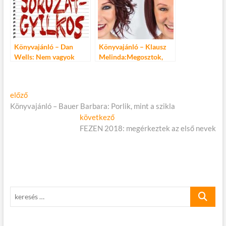
Könyvajánló – Dan
Könyvajánló – Klausz
Wells: Nem vagyok
Melinda:Megosztok,
sorozatgyilkos
tehát vagyok
Bejegyzés
Előző
előző
cikk:
Könyvajánló – Bauer Barbara: Porlik, mint a szikla
navigáció
Következő
következő
cikk:
FEZEN 2018: megérkeztek az első nevek
keresés
…