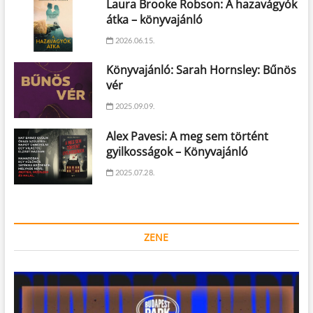
Laura Brooke Robson: A hazavágyók
átka – könyvajánló
2026.06.15.
Könyvajánló: Sarah Hornsley: Bűnös
vér
2025.09.09.
Alex Pavesi: A meg sem történt
gyilkosságok – Könyvajánló
2025.07.28.
ZENE