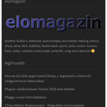
elomagazin
közélet, kultúra, életmód, pszichológia, környezet, feeling, könyv,
divat, zene, film, kiállítás, fesztiválok, sport, autó, motor, humor,
fotó, video, színház, kultúrsokk, enteriőr, meg amit akartok
legfrissebb
Horvát Lili első angol nyelvű filmje, a Jegyzeteim a Marsról
világpremierje Velencében
Magyar nézők kedvenc filmjei 2026 első felében
Meggy a nyári hidratálásban
Chloe Walsh: Redeeming 6 – Megváltás 6 könyvajánló