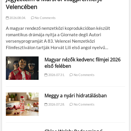
Velencében
2026.08.04.
No Comments
A magyar rendező nemzetközi koprodukcióban készült
romantikus drámája nyitja a Giornate degli Autori
versenyprogramját A 83. Velencei Nemzetközi
Filmfesztiválon tartják Horvát Lili első angol nyelvű…
Magyar nézők kedvenc filmjei 2026
első felében
2026.07.31.
No Comments
Meggy a nyári hidratálásban
2026.07.28.
No Comments