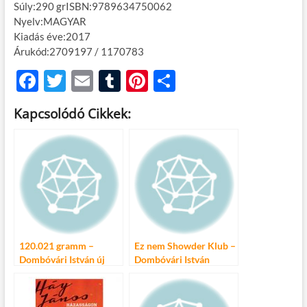
Súly:290 grISBN:9789634750062
Nyelv:MAGYAR
Kiadás éve:2017
Árukód:2709197 / 1170783
F
T
E
T
Pi
O
ac
w
m
u
nt
ss
Kapcsolódó Cikkek:
e
itt
ail
m
er
za
b
er
bl
es
m
o
r
t
e
o
g
k
120.021 gramm –
Ez nem Showder Klub –
Dombóvári István új
Dombóvári István
estje
rendhagyó írása