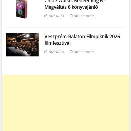
Chloe Walsh: Redeeming 6 –
Megváltás 6 könyvajánló
2026.07.24.
No Comments
Veszprém-Balaton Filmpiknik 2026
filmfesztivál
2026.07.15.
No Comments