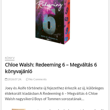
KÖNYV
Chloe Walsh: Redeeming 6 – Megváltás 6
könyvajánló
2026.07.24.
No Comments
Joey és Aoife története új fejezethez érkezik az új, különleges
éldekorált kiadásban A Redeeming 6 – Megváltás 6 Chloe
Walsh nagysikerű Boys of Tommen sorozatának…