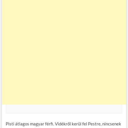
Pisti átlagos magyar férfi. Vidékről kerül fel Pestre, nincsenek