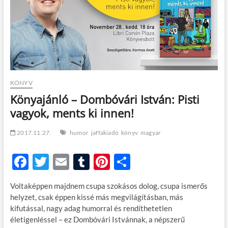
t
o
n
KÖNYV
Könyajánló – Dombóvári István: Pisti
vagyok, ments ki innen!
2017.11.27.
humor
jaffakiadó
könyv
magyar
F
T
E
T
Pi
O
ac
w
m
u
nt
ss
Voltaképpen majdnem csupa szokásos dolog, csupa ismerős
e
itt
ail
m
er
za
helyzet, csak éppen kissé más megvilágításban, más
b
er
bl
es
m
kifutással, nagy adag humorral és rendíthetetlen
életigenléssel – ez Dombóvári Istvánnak, a népszerű
o
r
t
e