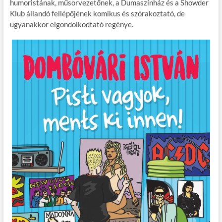
humoristának, műsorvezetőnek, a Dumaszínház és a Showder
o
g
Klub állandó fellépőjének komikus és szórakoztató, de
ugyanakkor elgondolkodtató regénye.
k