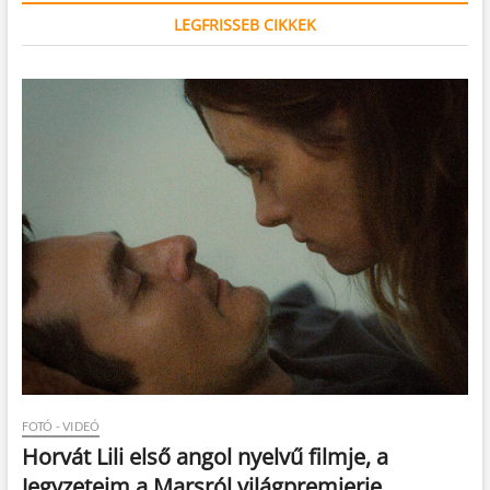
LEGFRISSEB CIKKEK
FOTÓ - VIDEÓ
Horvát Lili első angol nyelvű filmje, a
Jegyzeteim a Marsról világpremierje