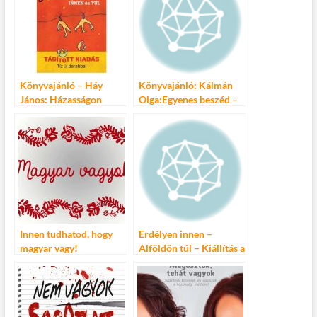
Könyvajánló – Háy
Könyvajánló: Kálmán
János: Házasságon
Olga:Egyenes beszéd –
innen és túl
Adásidőn innen és túl
Innen tudhatod, hogy
Erdélyen innen –
magyar vagy!
Alföldön túl – Kiállítás a
Néprajzi Múzeumban