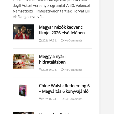
degli Autori versenyprogramját A 83. Velencei
Nemzetközi Filmfesztiválon tartják Horvát Lili
első angol nyelvű…
Magyar nézők kedvenc
filmjei 2026 első felében
2026.07.31.
No Comments
Meggy a nyári
hidratálásban
2026.07.28.
No Comments
Chloe Walsh: Redeeming 6
– Megváltás 6 könyvajánló
2026.07.24.
No Comments