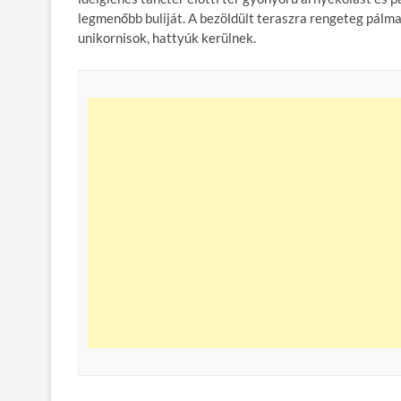
legmenőbb buliját. A bezöldült teraszra rengeteg pálma
unikornisok, hattyúk kerülnek.