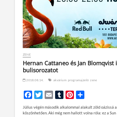
ZENE
Hernan Cattaneo és Jan Blomqvist 
bulisorozatot
2018.08.14.
akvárium
programajánló
zene
F
T
E
T
Pi
O
ac
w
m
u
nt
ss
Július végén második alkalommal alakult zöld oázissá a
e
itt
ail
m
er
za
köszönhetően. Aki még nem hallott volna róla: ez a Sun