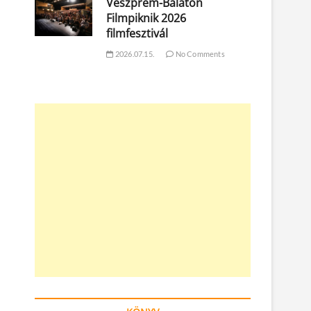
Veszprém-Balaton
Filmpiknik 2026
filmfesztivál
2026.07.15.
No Comments