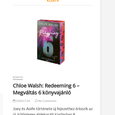
KÖNYV
KÖNYV
Chloe Walsh: Redeeming 6 –
Megváltás 6 könyvajánló
2026.07.24.
No Comments
Joey és Aoife története új fejezethez érkezik az
új, különleges éldekorált kiadásban A