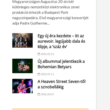
Magyarországon Augusztus 20-án két
különleges nemzetközi elektronikus zenei
produkció érkezik a Budapest Park
nagyszínpadára. Első magyarországi koncertjét
adja Padre Guilherme…
Egy új éra kezdete – itt az
aurevoir. legújabb dala és
klipje, a ‘száz év’
2026.05.25.
Új albummal jelentkezik a
Bohemian Betyars
2026.05.11.
A Heaven Street Seven-től
a sznobellákig
2026.04.07.