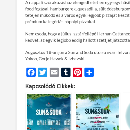
A nappali szórakozáshoz elengedhetetlen egy-egy hűsítő
food fogásai, hamburgerek, quesadilla, sült édesburgon
tetején működő és a város egyik legjobb pizzáját készí
prémium kategóriás nápolyi pizzákat.
Nem csoda, hogy a júliusi sztárfellépő Hernan Cattaneo
kedvét, az egyik legjobb eddig hallott szettjét játszot
Augusztus 18-án jön a Sun and Soda utolsó nyári felvo
Yokoo, Gorje Hewek & Izhevski.
F
T
E
T
Pi
O
ac
w
m
u
nt
ss
Kapcsolódó Cikkek:
e
itt
ail
m
er
za
b
er
bl
es
m
o
r
t
e
o
g
k