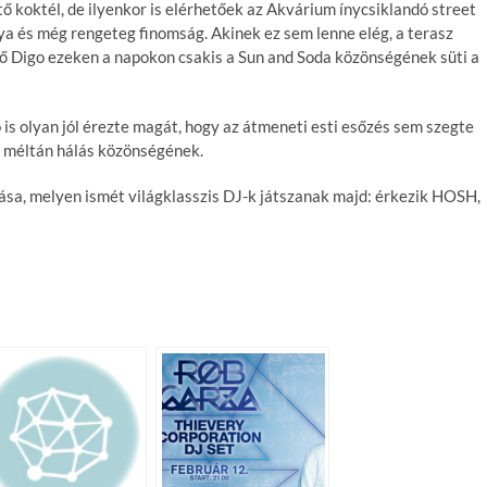
 koktél, de ilyenkor is elérhetőek az Akvárium ínycsiklandó street
ya és még rengeteg finomság. Akinek ez sem lenne elég, a terasz
tő Digo ezeken a napokon csakis a Sun and Soda közönségének süti a
 is olyan jól érezte magát, hogy az átmeneti esti esőzés sem szegte
ta méltán hálás közönségének.
nása, melyen ismét világklasszis DJ-k játszanak majd: érkezik HOSH,