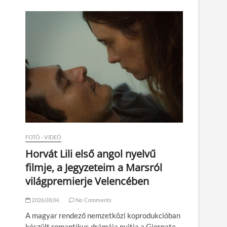
n
FOTÓ - VIDEÓ
Horvát Lili első angol nyelvű
filmje, a Jegyzeteim a Marsról
világpremierje Velencében
2026.08.04.
No Comments
A magyar rendező nemzetközi koprodukcióban
készült romantikus drámája nyitja a Giornate