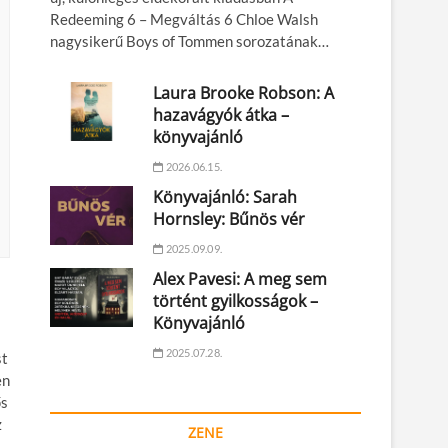
Redeeming 6 – Megváltás 6 Chloe Walsh
nagysikerű Boys of Tommen sorozatának…
Laura Brooke Robson: A
hazavágyók átka –
könyvajánló
2026.06.15.
Könyvajánló: Sarah
Hornsley: Bűnös vér
2025.09.09.
Alex Pavesi: A meg sem
történt gyilkosságok –
Könyvajánló
2025.07.28.
st
en
ős
z
ZENE