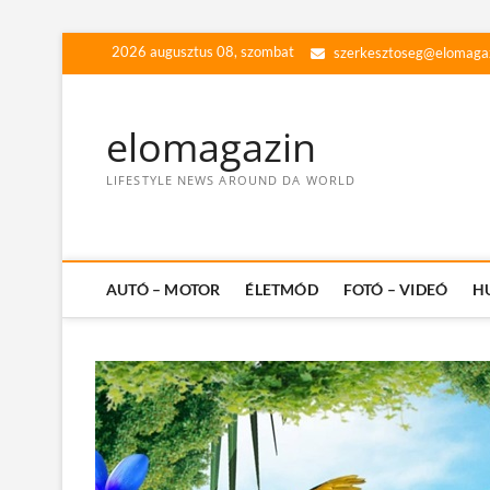
Skip
2026 augusztus 08, szombat
szerkesztoseg@elomaga
to
content
elomagazin
LIFESTYLE NEWS AROUND DA WORLD
AUTÓ – MOTOR
ÉLETMÓD
FOTÓ – VIDEÓ
H