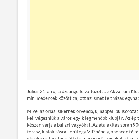
Július 21-én újra dzsungellé változott az Akvárium Klub
mini medencék között zajlott az ismét teltházas egynap
Mivel az óriási sikernek örvendő, új nappali bulisoroza
kell végezniük a város egyik legmenőbb klubján. Az ép
készen várja a bulizni vágyókat. Az átalakítás során 90
terasz, kialakításra kerül egy VIP páholy, ahonnan tökél
ideiglenes tánctér előtti tér gyönyörű árnyékolást és p