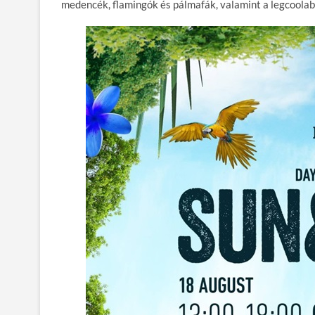
b
er
bl
es
m
medencék, flamingók és pálmafák, valamint a legcoolab
o
r
t
e
o
g
k