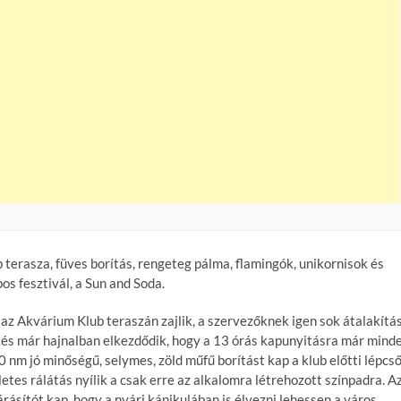
 terasza, füves borítás, rengeteg pálma, flamingók, unikornisok és
os fesztivál, a Sun and Soda.
t az Akvárium Klub teraszán zajlik, a szervezőknek igen sok átalakítá
ítés már hajnalban elkezdődik, hogy a 13 órás kapunyitásra már mind
0 nm jó minőségű, selymes, zöld műfű borítást kap a klub előtti lépcs
etes rálátás nyílik a csak erre az alkalomra létrehozott színpadra. A
árásítót kap, hogy a nyári kánikulában is élvezni lehessen a város