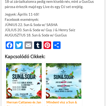
18-ai záróalkalomra pedig nem kisebb név, mint a GusGus
párosa érkezik majd egy Live és egy DJ set erejéig.
Jegyek: Április 11-től!
Facebook események:
JÚNIUS 22. Sun & Soda w/ SASHA
JÚLIUS 20. Sun & Soda w/ Guy J & Henry Saiz
AUGUSZTUS 18. Sun & Soda w/ GusGus
F
T
E
T
Pi
O
ac
w
m
u
nt
ss
Kapcsolódó Cikkek:
e
itt
ail
m
er
za
b
er
bl
es
m
o
r
t
e
o
g
k
Hernan Cattaneo és Jan
Mindent visz a Sun &