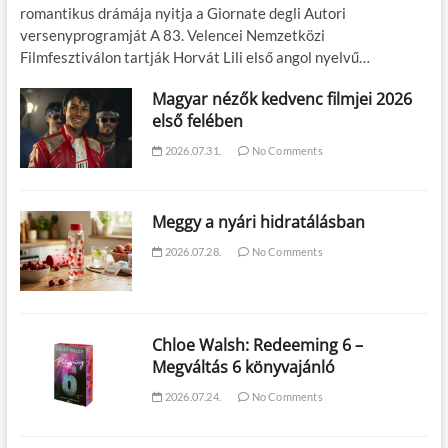
romantikus drámája nyitja a Giornate degli Autori
versenyprogramját A 83. Velencei Nemzetközi
Filmfesztiválon tartják Horvát Lili első angol nyelvű…
Magyar nézők kedvenc filmjei 2026
első felében
2026.07.31.
No Comments
Meggy a nyári hidratálásban
2026.07.28.
No Comments
Chloe Walsh: Redeeming 6 –
Megváltás 6 könyvajánló
2026.07.24.
No Comments