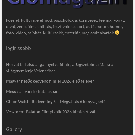
közélet, kultúra, életmód, pszichológia, környezet, feeling, könyv,
divat, zene, film, kiállítás, fesztiválok, sport, autó, motor, humor,
fotó, video, színház, kultúrsokk, enteriőr, meg amit akartok
legfrissebb
Horvát Lili első angol nyelvű filmje, a Jegyzeteim a Marsról
világpremierje Velencében
Magyar nézők kedvenc filmjei 2026 első felében
Meggy a nyári hidratálásban
Chloe Walsh: Redeeming 6 – Megváltás 6 könyvajánló
Veszprém-Balaton Filmpiknik 2026 filmfesztivál
Gallery