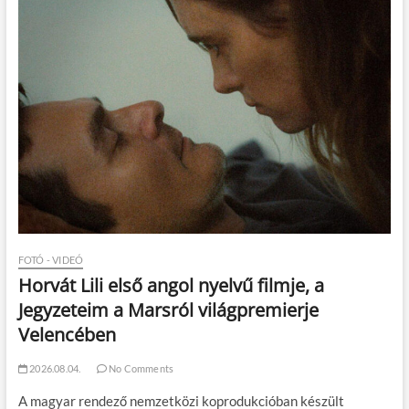
FOTÓ - VIDEÓ
Horvát Lili első angol nyelvű filmje, a
Jegyzeteim a Marsról világpremierje
Velencében
2026.08.04.
No Comments
A magyar rendező nemzetközi koprodukcióban készült