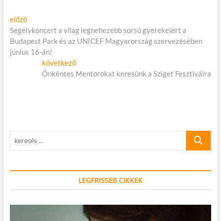
Bejegyzés
Előző
előző
cikk:
Segélykoncert a világ legnehezebb sorsú gyerekeiért a
navigáció
Budapest Park és az UNICEF Magyarország szervezésében
június 16-án!
Következő
következő
cikk:
Önkéntes Mentorokat keresünk a Sziget Fesztiválra
keresés
…
LEGFRISSEB CIKKEK