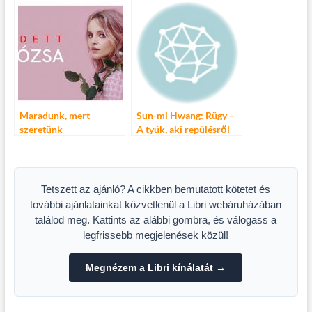
volt az utolsó
Maradunk, mert
Sun-mi Hwang: Rügy –
szeretünk
A tyúk, aki repülésről
álmodott
Tetszett az ajánló? A cikkben bemutatott kötetet és
további ajánlatainkat közvetlenül a Libri webáruházában
találod meg. Kattints az alábbi gombra, és válogass a
legfrissebb megjelenések közül!
Megnézem a Libri kínálatát →