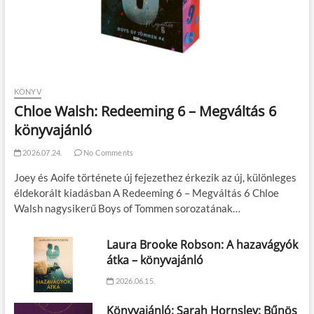
KÖNYV
Chloe Walsh: Redeeming 6 – Megváltás 6
könyvajánló
2026.07.24.
No Comments
Joey és Aoife története új fejezethez érkezik az új, különleges
éldekorált kiadásban A Redeeming 6 – Megváltás 6 Chloe
Walsh nagysikerű Boys of Tommen sorozatának…
Laura Brooke Robson: A hazavágyók
átka – könyvajánló
2026.06.15.
Könyvajánló: Sarah Hornsley: Bűnös