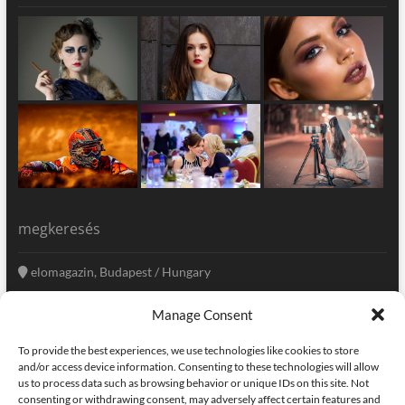
megkeresés
elomagazin, Budapest / Hungary
+36 20 333-6009
Manage Consent
szerkesztoseg@elomagazin.com
To provide the best experiences, we use technologies like cookies to store
elomagazin
and/or access device information. Consenting to these technologies will allow
us to process data such as browsing behavior or unique IDs on this site. Not
consenting or withdrawing consent, may adversely affect certain features and