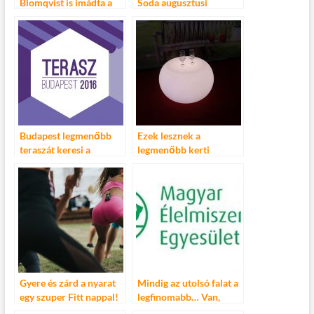
Blomqvist is imádta a
Soda augusztusi
Sun and Soda nappali
programja
bulisorozatot
Budapest legmenőbb
Ezek lesznek a
teraszát keresi a
legmenőbb kerti
Főváros!
trendek idén
Gyere és zárd a nyarat
Mindig az utolsó falat a
egy szuper Fitt nappal!
legfinomabb… Van,
akinek 2 nappal ezelőtt