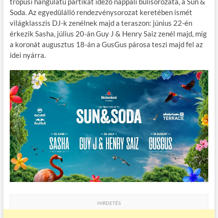
b
er
bl
es
m
trópusi hangulatú partikat idéző nappali bulisorozata, a Sun &
Soda. Az egyedülálló rendezvénysorozat keretében ismét
o
r
t
e
világklasszis DJ-k zenélnek majd a teraszon: június 22-én
o
g
érkezik Sasha, július 20-án Guy J & Henry Saiz zenél majd, míg
a koronát augusztus 18-án a GusGus párosa teszi majd fel az
k
idei nyárra.
HIRDETÉS