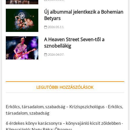
Új albummal jelentkezik a Bohemian
Betyars
2026.05.11.
A Heaven Street Seven-től a
sznobellákig
2026.04.07.
LEGUTÓBBI HOZZÁSZÓLÁSOK
Erkölcs, társadalom, szabadság – Krízispszichológus
-
Erkölcs,
társadalom, szabadság
6 érdekes könyv karácsonyra – könyvajánló kicsit zöldebben
-
Könyvajánló: Nagy Réka: Ökoanyu