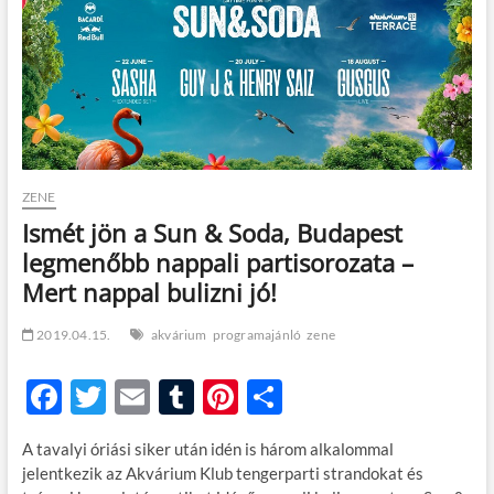
t
o
n
ZENE
Ismét jön a Sun & Soda, Budapest
legmenőbb nappali partisorozata –
Mert nappal bulizni jó!
2019.04.15.
akvárium
programajánló
zene
F
T
E
T
Pi
O
ac
w
m
u
nt
ss
A tavalyi óriási siker után idén is három alkalommal
e
itt
ail
m
er
za
jelentkezik az Akvárium Klub tengerparti strandokat és