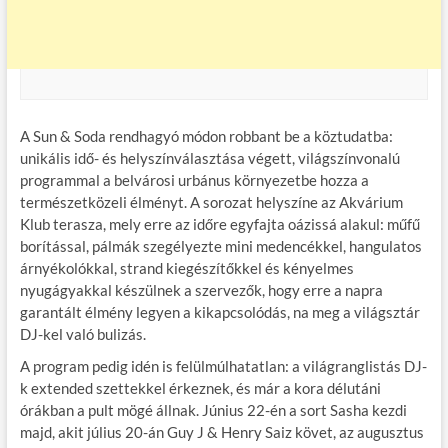
A Sun & Soda rendhagyó módon robbant be a köztudatba:
unikális idő- és helyszínválasztása végett, világszínvonalú
programmal a belvárosi urbánus környezetbe hozza a
természetközeli élményt. A sorozat helyszíne az Akvárium
Klub terasza, mely erre az időre egyfajta oázissá alakul: műfű
borítással, pálmák szegélyezte mini medencékkel, hangulatos
árnyékolókkal, strand kiegészítőkkel és kényelmes
nyugágyakkal készülnek a szervezők, hogy erre a napra
garantált élmény legyen a kikapcsolódás, na meg a világsztár
DJ-kel való bulizás.
A program pedig idén is felülmúlhatatlan: a világranglistás DJ-
k extended szettekkel érkeznek, és már a kora délutáni
órákban a pult mögé állnak. Június 22-én a sort Sasha kezdi
majd, akit július 20-án Guy J & Henry Saiz követ, az augusztus