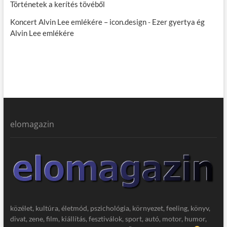
Történetek a kerítés tövéből
Koncert Alvin Lee emlékére – icon.design
-
Ezer gyertya ég
Alvin Lee emlékére
elomagazin
közélet, kultúra, életmód, pszichológia, környezet, feeling, könyv,
divat, zene, film, kiállítás, fesztiválok, sport, autó, motor, humor,