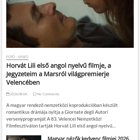
FOTÓ - VIDEÓ
Horvát Lili első angol nyelvű filmje, a
Jegyzeteim a Marsról világpremierje
Velencében
2026.08.04.
No Comments
A magyar rendező nemzetközi koprodukcióban készült
romantikus drámája nyitja a Giornate degli Autori
versenyprogramját A 83. Velencei Nemzetközi
Filmfesztiválon tartják Horvát Lili első angol nyelvű…
Magyar nézők kedvenc filmjei 2026