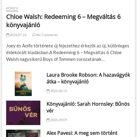
KÖNYV
Chloe Walsh: Redeeming 6 – Megváltás 6
könyvajánló
2026.07.24.
No Comments
Joey és Aoife története új fejezethez érkezik az új, különleges
éldekorált kiadásban A Redeeming 6 – Megváltás 6 Chloe
Walsh nagysikerű Boys of Tommen sorozatának…
Laura Brooke Robson: A hazavágyók
átka – könyvajánló
2026.06.15.
Könyvajánló: Sarah Hornsley: Bűnös
vér
2025.09.09.
Alex Pavesi: A meg sem történt