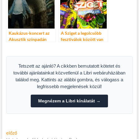
Kaukázus-koncert az
A Sziget a legolcsóbb
Akusztik színpadán
fesztiválok között van
Tetszett az ajánló? A cikkben bemutatott kötetet és
további ajánlatainkat közvetlenül a Libri webáruházában
találod meg. Kattints az alábbi gombra, és válogass a
legfrissebb megjelenések közül!
Megnézem a Libri kínálatát →
Bejegyzés
Előző
előző