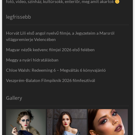
fotó, video, színház, kultúrsokk, enteriőr, meg amit akartok
legfrissebb
Horvát Lili első angol nyelvű filmje, a Jegyzeteim a Marsról
világpremierje Velencében
Magyar nézők kedvenc filmjei 2026 első felében
Meggy a nyári hidratálásban
Chloe Walsh: Redeeming 6 – Megváltás 6 könyvajánló
Veszprém-Balaton Filmpiknik 2026 filmfesztivál
Gallery