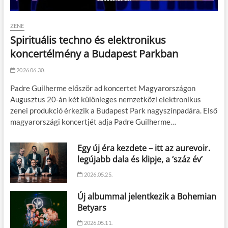
ZENE
Spirituális techno és elektronikus
koncertélmény a Budapest Parkban
2026.06.30.
Padre Guilherme először ad koncertet Magyarországon
Augusztus 20-án két különleges nemzetközi elektronikus
zenei produkció érkezik a Budapest Park nagyszínpadára. Első
magyarországi koncertjét adja Padre Guilherme…
Egy új éra kezdete – itt az aurevoir.
legújabb dala és klipje, a ‘száz év’
2026.05.25.
Új albummal jelentkezik a Bohemian
Betyars
2026.05.11.