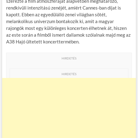
szerezte a film atmoszféráját alapvetően meghatározó,
rendkívüli intenzitású zenéjét, amiért Cannes-ban díjat is
kapott. Ebben az egyedülálló zenei világban sötét,
melankolikus univerzum bontakozik ki, amit a magyar
rajongók most egy különleges koncerten élhetnek át, hiszen
az este során a filmből ismert dallamok szólalnak majd meg az
A38 Hajó ültetett koncerttermében.
HIRDETÉS
HIRDETÉS