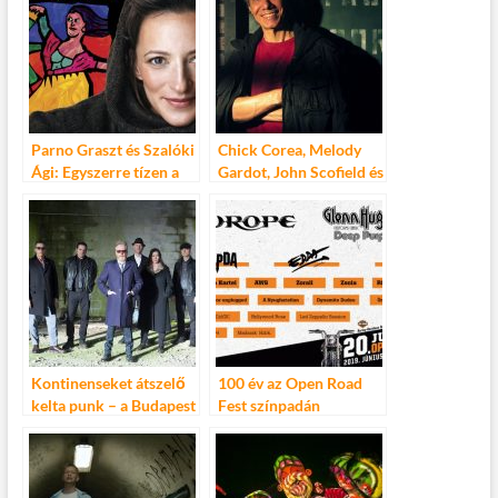
Parno Graszt és Szalóki
Chick Corea, Melody
Ági: Egyszerre tízen a
Gardot, John Scofield és
MoM színpadán
Jack DeJohnette – a
jazz nagyágyúi és egy
titokzatos díva a Müpa
színpadán
Kontinenseket átszelő
100 év az Open Road
kelta punk – a Budapest
Fest színpadán
Park színpadán a
Flogging Molly!