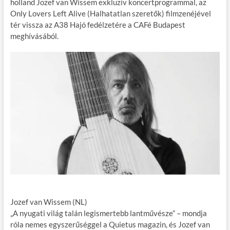
holland Jozef van Wissem exkluzív koncertprogrammal, az
o
g
Only Lovers Left Alive (Halhatatlan szeretők) filmzenéjével
tér vissza az A38 Hajó fedélzetére a CAFé Budapest
k
meghívásából.
Jozef van Wissem (NL)
„A nyugati világ talán legismertebb lantművésze” – mondja
róla nemes egyszerűséggel a Quietus magazin, és Jozef van