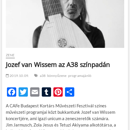
t
o
n
ZENE
Jozef van Wissem az A38 színpadán
2019.10.09.
a38
könnyűzene
programajánló
F
T
E
T
Pi
O
ac
w
m
u
nt
ss
A CAFe Budapest Kortárs Művészeti Fesztivál színes
e
itt
ail
m
er
za
művészeti programjai közt bukkantunk Jozef van Wissem
b
er
bl
es
m
koncertjére, ami igazi unicum a zeneszeretők számára.
Jim Jarmusch, Zola Jesus és Tetuzi Akiyama alkotótársa, a
o
r
t
e