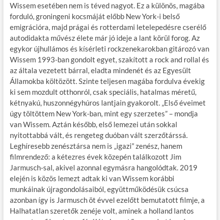
Wissem esetében nem is téved nagyot. Ez a különös, magába
forduló, groningeni kocsmáját előbb New York-i belső
emigrációra, majd prágai és rotterdami letelepedésre cserélő
autodidakta művész élete már jó ideje a lant körül forog. Az
egykor újhullámos és kísérleti rockzenekarokban gitározó van
Wissem 1993-ban gondolt egyet, szakított a rock and rollal és
az általa vezetett bárral, eladta mindenét és az Egyesült
Államokba költözött. Szinte teljesen magába fordulva évekig
ki sem mozdult otthonról, csak speciális, hatalmas méretű,
kétnyakú, huszonnégyhúros lantjain gyakorolt. „Első éveimet
úgy töltöttem New York-ban, mint egy szerzetes” – mondja
van Wissem. Aztán később, első lemezei után sokkal
nyitottabbá vált, és rengeteg duóban vált szerzőtárssá.
Leghíresebb zenésztársa nem is „igazi” zenész, hanem
filmrendező: a kétezres évek közepén találkozott Jim
Jarmusch-sal, akivel azonnal egymásra hangolódtak. 2019
elején is közös lemezt adtak ki van Wissem korábbi
munkáinak újragondolásaiból, együttműködésük csúcsa
azonban így is Jarmusch öt évvel ezelőtt bemutatott filmje, a
Halhatatlan szeretők zenéje volt, aminek a holland lantos