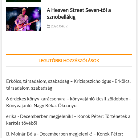
A Heaven Street Seven-től a
sznobellákig
2026.04.07.
LEGUTÓBBI HOZZÁSZÓLÁSOK
Erkölcs, társadalom, szabadság – Krízispszichológus
-
Erkölcs,
társadalom, szabadság
6 érdekes könyv karácsonyra – könyvajánló kicsit zöldebben
-
Könyvajánló: Nagy Réka: Ökoanyu
erika
-
Decemberben megjelenik! – Konok Péter: Történetek a
kerítés tövéből
B. Molnár Béla
-
Decemberben megjelenik! – Konok Péter: