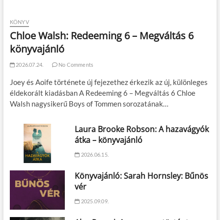
KÖNYV
Chloe Walsh: Redeeming 6 – Megváltás 6
könyvajánló
2026.07.24.
No Comments
Joey és Aoife története új fejezethez érkezik az új, különleges
éldekorált kiadásban A Redeeming 6 – Megváltás 6 Chloe
Walsh nagysikerű Boys of Tommen sorozatának…
Laura Brooke Robson: A hazavágyók
átka – könyvajánló
2026.06.15.
Könyvajánló: Sarah Hornsley: Bűnös
vér
2025.09.09.