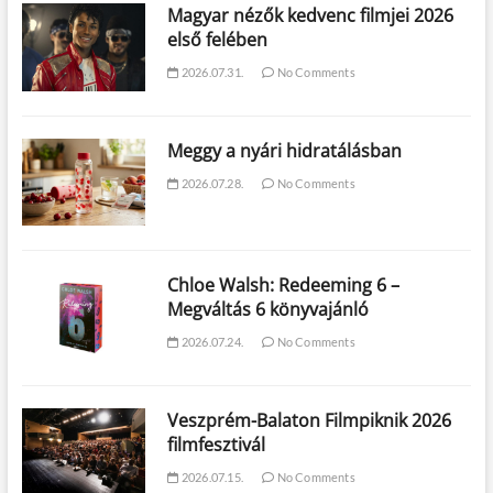
Magyar nézők kedvenc filmjei 2026
első felében
2026.07.31.
No Comments
Meggy a nyári hidratálásban
2026.07.28.
No Comments
Chloe Walsh: Redeeming 6 –
Megváltás 6 könyvajánló
2026.07.24.
No Comments
Veszprém-Balaton Filmpiknik 2026
filmfesztivál
2026.07.15.
No Comments