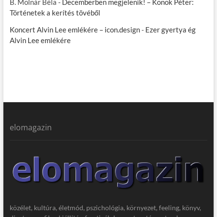
B. Molnár Béla
-
Decemberben megjelenik! – Konok Péter:
Történetek a kerítés tövéből
Koncert Alvin Lee emlékére – icon.design
-
Ezer gyertya ég
Alvin Lee emlékére
elomagazin
közélet, kultúra, életmód, pszichológia, környezet, feeling, könyv,