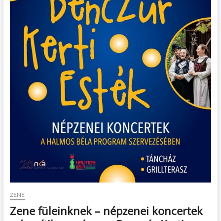
t
o
n
ZENE
Zene füleinknek – népzenei koncertek