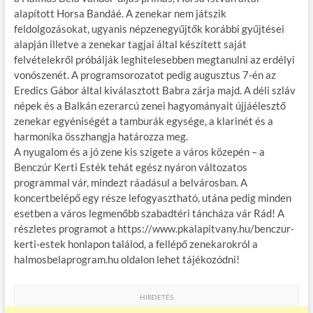
alapított Horsa Bandáé. A zenekar nem játszik
feldolgozásokat, ugyanis népzenegyűjtők korábbi gyűjtései
alapján illetve a zenekar tagjai által készített saját
felvételekről próbálják leghitelesebben megtanulni az erdélyi
vonószenét. A programsorozatot pedig augusztus 7-én az
Eredics Gábor által kiválasztott Babra zárja majd. A déli szláv
népek és a Balkán ezerarcú zenei hagyományait újjáélesztő
zenekar egyéniségét a tamburák egysége, a klarinét és a
harmonika összhangja határozza meg.
A nyugalom és a jó zene kis szigete a város közepén – a
Benczúr Kerti Esték tehát egész nyáron változatos
programmal vár, mindezt ráadásul a belvárosban. A
koncertbelépő egy része lefogyasztható, utána pedig minden
esetben a város legmenőbb szabadtéri táncháza vár Rád! A
részletes programot a https://www.pkalapitvany.hu/benczur-
kerti-estek honlapon találod, a fellépő zenekarokról a
halmosbelaprogram.hu oldalon lehet tájékozódni!
HIRDETÉS