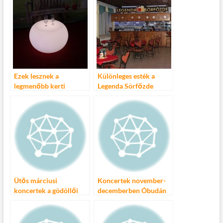
Központban – Ingyenes
koncertek, filmvetítések
és irodalmi estek a
Nagymező utcában
Ezek lesznek a
Különleges esték a
legmenőbb kerti
Legenda Sörfőzde
trendek idén
Centerben
Ütős márciusi
Koncertek november-
koncertek a gödöllői
decemberben Óbudán
TrafoClubban