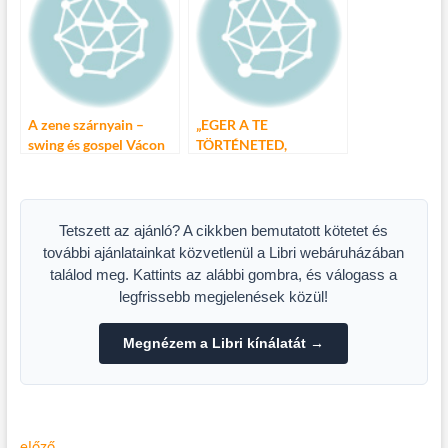
A zene szárnyain –
„EGER A TE
swing és gospel Vácon
TÖRTÉNETED,
és Bánkon
NYÁRON IS!” 2014
Tetszett az ajánló? A cikkben bemutatott kötetet és
további ajánlatainkat közvetlenül a Libri webáruházában
találod meg. Kattints az alábbi gombra, és válogass a
legfrissebb megjelenések közül!
Megnézem a Libri kínálatát →
Előző
előző