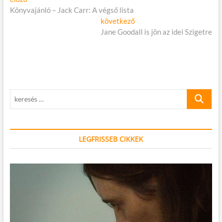
Bejegyzés
cikk:
Könyvajánló – Jack Carr: A végső lista
navigáció
Következő
következő
cikk:
Jane Goodall is jön az idei Szigetre
keresés
…
LEGFRISSEB CIKKEK