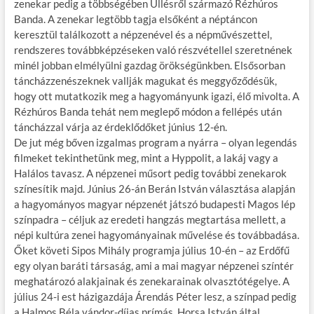
zenekar pedig a többségében Üllésről származó Rézhúros
Banda. A zenekar legtöbb tagja elsőként a néptáncon
keresztül találkozott a népzenével és a népművészettel,
rendszeres továbbképzéseken való részvétellel szeretnének
minél jobban elmélyülni gazdag örökségünkben. Elsősorban
táncházzenészeknek vallják magukat és meggyőződésük,
hogy ott mutatkozik meg a hagyományunk igazi, élő mivolta. A
Rézhúros Banda tehát nem meglepő módon a fellépés után
táncházzal várja az érdeklődőket június 12-én.
De jut még bőven izgalmas program a nyárra – olyan legendás
filmeket tekinthetünk meg, mint a Hyppolit, a lakáj vagy a
Halálos tavasz. A népzenei műsort pedig további zenekarok
színesítik majd. Június 26-án Berán István választása alapján
a hagyományos magyar népzenét játszó budapesti Magos lép
színpadra – céljuk az eredeti hangzás megtartása mellett, a
népi kultúra zenei hagyományainak művelése és továbbadása.
Őket követi Sipos Mihály programja július 10-én – az Erdőfű
egy olyan baráti társaság, ami a mai magyar népzenei színtér
meghatározó alakjainak és zenekarainak olvasztótégelye. A
július 24-i est házigazdája Árendás Péter lesz, a színpad pedig
a Halmos Béla vándor-díjas prímás, Horsa István által