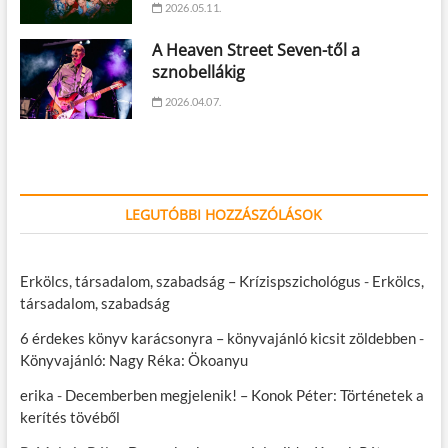
2026.05.11.
A Heaven Street Seven-től a
sznobellákig
2026.04.07.
LEGUTÓBBI HOZZÁSZÓLÁSOK
Erkölcs, társadalom, szabadság – Krízispszichológus
-
Erkölcs,
társadalom, szabadság
6 érdekes könyv karácsonyra – könyvajánló kicsit zöldebben
-
Könyvajánló: Nagy Réka: Ökoanyu
erika
-
Decemberben megjelenik! – Konok Péter: Történetek a
kerítés tövéből