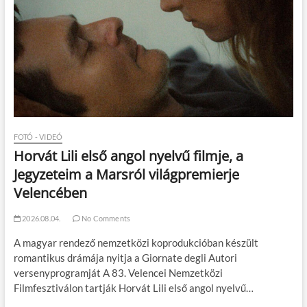
FOTÓ - VIDEÓ
Horvát Lili első angol nyelvű filmje, a
Jegyzeteim a Marsról világpremierje
Velencében
2026.08.04.
No Comments
A magyar rendező nemzetközi koprodukcióban készült
romantikus drámája nyitja a Giornate degli Autori
versenyprogramját A 83. Velencei Nemzetközi
Filmfesztiválon tartják Horvát Lili első angol nyelvű…