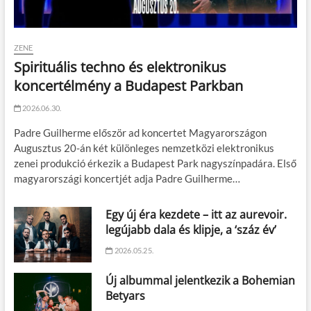
ZENE
Spirituális techno és elektronikus
koncertélmény a Budapest Parkban
2026.06.30.
Padre Guilherme először ad koncertet Magyarországon
Augusztus 20-án két különleges nemzetközi elektronikus
zenei produkció érkezik a Budapest Park nagyszínpadára. Első
magyarországi koncertjét adja Padre Guilherme…
Egy új éra kezdete – itt az aurevoir.
legújabb dala és klipje, a ‘száz év’
2026.05.25.
Új albummal jelentkezik a Bohemian
Betyars