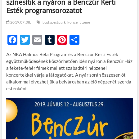
színesítik a nyáron a Benczúr Kerti
Esték programsorozatot
2019.07.08.
budapestpark
koncert
zene
F
T
E
T
Pi
O
ac
w
m
u
nt
ss
Az NKA Halmos Béla Program és a Benczúr Kerti Esték
e
itt
ail
m
er
za
együttműködésének köszönhetően idén nyáron a Benczúr Ház
b
er
bl
es
m
a fekete-fehér filmek mellett szabadtéri népzenei
koncertekkel várja a látogatókat. A nyár során összesen öt
o
r
t
e
alkalommal élvezhetjük a belvárosban az élő népzenét szerda
o
g
esténként.
k