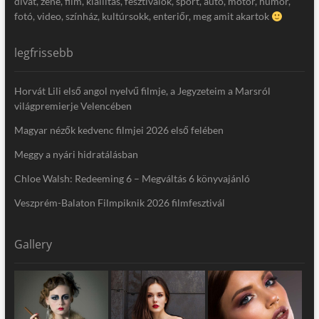
divat, zene, film, kiállítás, fesztiválok, sport, autó, motor, humor,
fotó, video, színház, kultúrsokk, enteriőr, meg amit akartok
legfrissebb
Horvát Lili első angol nyelvű filmje, a Jegyzeteim a Marsról
világpremierje Velencében
Magyar nézők kedvenc filmjei 2026 első felében
Meggy a nyári hidratálásban
Chloe Walsh: Redeeming 6 – Megváltás 6 könyvajánló
Veszprém-Balaton Filmpiknik 2026 filmfesztivál
Gallery