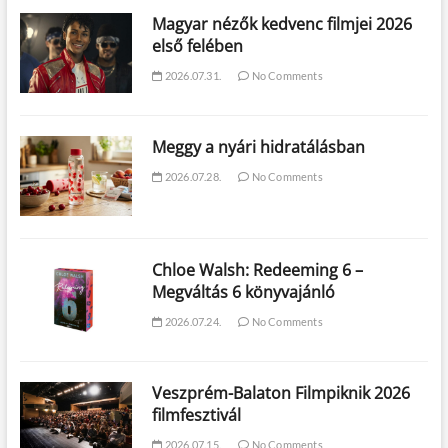
Magyar nézők kedvenc filmjei 2026
első felében
2026.07.31.
No Comments
Meggy a nyári hidratálásban
2026.07.28.
No Comments
Chloe Walsh: Redeeming 6 –
Megváltás 6 könyvajánló
2026.07.24.
No Comments
Veszprém-Balaton Filmpiknik 2026
filmfesztivál
2026.07.15.
No Comments