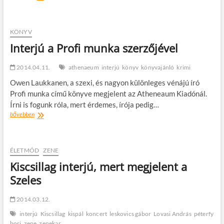
nem
a
miénk
az
KÖNYV
álom-
Interjú a Profi munka szerzőjével
állás?
2014.04.11.
athenaeum
interjú
könyv
könyvajánló
krimi
Owen Laukkanen, a szexi, és nagyon különleges vénájú író
Profi munka című könyve megjelent az Atheneaum Kiadónál.
Írni is fogunk róla, mert érdemes, írója pedig…
Interjú
bővebben
a
Profi
munka
szerzőjével
ÉLETMÓD
ZENE
Kiscsillag interjú, mert megjelent a
Szeles
2014.03.12.
interjú
Kiscsillag
kispál
koncert
leskovics gábor
Lovasi András
péterfy
bori
zene
zenekar