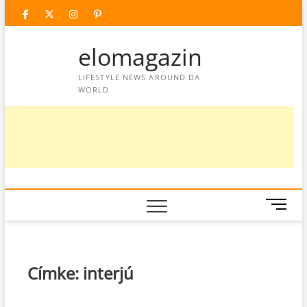
Skip
facebook
twitter
instagram
googleplus
pinterest
to
content
elomagazin
LIFESTYLE NEWS AROUND DA
WORLD
M
e
n
u
B
Címke:
interjú
u
t