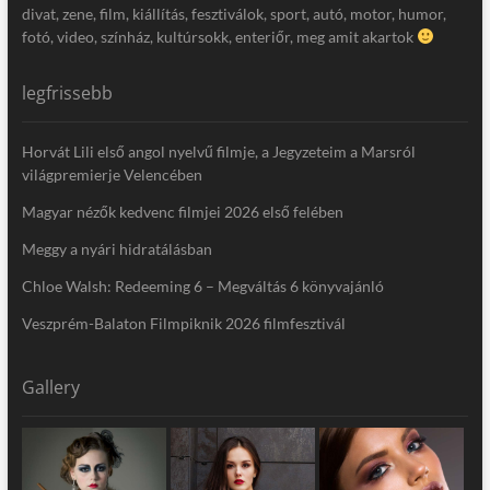
divat, zene, film, kiállítás, fesztiválok, sport, autó, motor, humor,
fotó, video, színház, kultúrsokk, enteriőr, meg amit akartok
legfrissebb
Horvát Lili első angol nyelvű filmje, a Jegyzeteim a Marsról
világpremierje Velencében
Magyar nézők kedvenc filmjei 2026 első felében
Meggy a nyári hidratálásban
Chloe Walsh: Redeeming 6 – Megváltás 6 könyvajánló
Veszprém-Balaton Filmpiknik 2026 filmfesztivál
Gallery