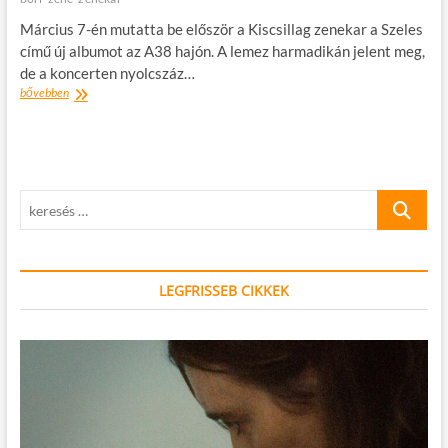
Március 7-én mutatta be először a Kiscsillag zenekar a Szeles
című új albumot az A38 hajón. A lemez harmadikán jelent meg,
de a koncerten nyolcszáz…
Kiscsillag
bővebben
interjú,
mert
megjelent
a
Szeles
keresés
…
LEGFRISSEB CIKKEK