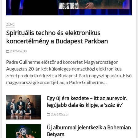
ZENE
Spirituális techno és elektronikus
koncertélmény a Budapest Parkban
2026.06.30.
Padre Guilherme először ad koncertet Magyarországon
Augusztus 20-án két különleges nemzetközi elektronikus
zenei produkció érkezik a Budapest Park nagyszínpadára. Első
magyarországi koncertjét adja Padre Guilherme…
Egy új éra kezdete – itt az aurevoir.
legújabb dala és klipje, a ‘száz év’
2026.05.25.
Új albummal jelentkezik a Bohemian
Betyars