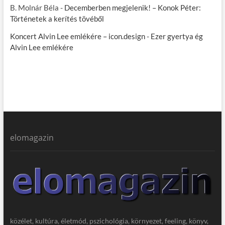
B. Molnár Béla
-
Decemberben megjelenik! – Konok Péter:
Történetek a kerítés tövéből
Koncert Alvin Lee emlékére – icon.design
-
Ezer gyertya ég
Alvin Lee emlékére
elomagazin
közélet, kultúra, életmód, pszichológia, környezet, feeling, könyv,