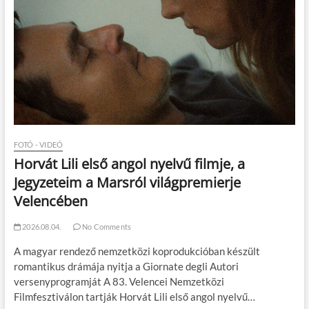
FOTÓ - VIDEÓ
Horvát Lili első angol nyelvű filmje, a
Jegyzeteim a Marsról világpremierje
Velencében
2026.08.04.
No Comments
A magyar rendező nemzetközi koprodukcióban készült
romantikus drámája nyitja a Giornate degli Autori
versenyprogramját A 83. Velencei Nemzetközi
Filmfesztiválon tartják Horvát Lili első angol nyelvű…