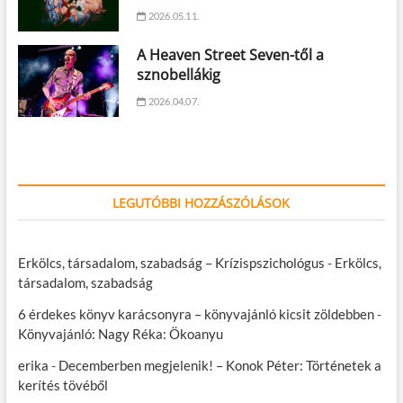
2026.05.11.
A Heaven Street Seven-től a
sznobellákig
2026.04.07.
LEGUTÓBBI HOZZÁSZÓLÁSOK
Erkölcs, társadalom, szabadság – Krízispszichológus
-
Erkölcs,
társadalom, szabadság
6 érdekes könyv karácsonyra – könyvajánló kicsit zöldebben
-
Könyvajánló: Nagy Réka: Ökoanyu
erika
-
Decemberben megjelenik! – Konok Péter: Történetek a
kerítés tövéből