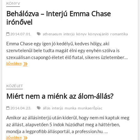
t
KÖNYV
o
Behálózva – Interjú Emma Chase
n
irónővel
2014.07.01.
athenaeum
interjú
könyv
könyvajánló
romantika
Emma Chase egy igen jó kedélyű, kedves hölgy, aki
szenvtelenül bele tudta magát élni egy enyhén szólva is
szexuálisan csapongó életet élő fiatal, sikeres üzletember…
Behálózva
bővebben
–
Interjú
Emma
Chase
KÖZÉLET
irónővel
Miért nem a miénk az álom-állás?
2014.04.23.
állás
interjú
munka
munkaerőpiac
Amikor az állásinterjú után kiderül, hogy nem mi kaptuk meg
az állást, alapvetően 5 indok húzódhat meg a háttérben,
mondja a legprofibb állásportál, a profession.hu. …
Miért
bővebben