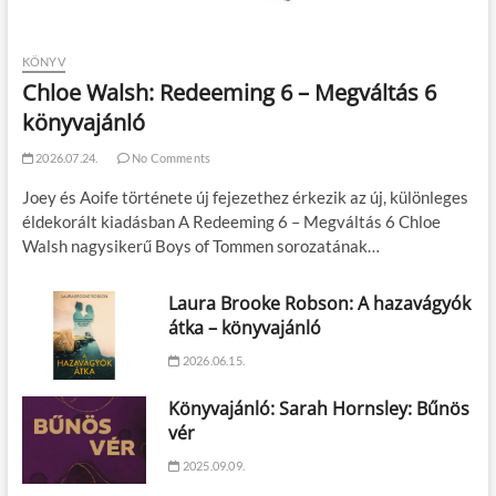
KÖNYV
Chloe Walsh: Redeeming 6 – Megváltás 6
könyvajánló
2026.07.24.
No Comments
Joey és Aoife története új fejezethez érkezik az új, különleges
éldekorált kiadásban A Redeeming 6 – Megváltás 6 Chloe
Walsh nagysikerű Boys of Tommen sorozatának…
Laura Brooke Robson: A hazavágyók
átka – könyvajánló
2026.06.15.
Könyvajánló: Sarah Hornsley: Bűnös
vér
2025.09.09.