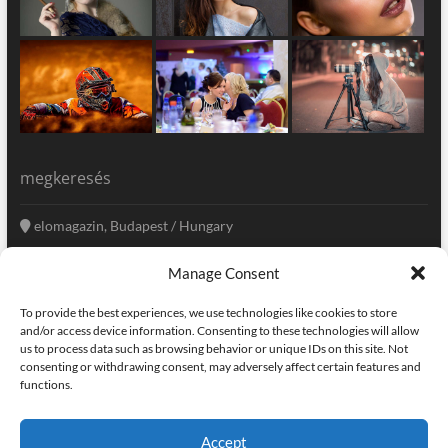
megkeresés
elomagazin, Budapest / Hungary
+36 20 333-6009
Manage Consent
szerkesztoseg@elomagazin.com
To provide the best experiences, we use technologies like cookies to store
elomagazin
and/or access device information. Consenting to these technologies will allow
us to process data such as browsing behavior or unique IDs on this site. Not
consenting or withdrawing consent, may adversely affect certain features and
functions.
facebook
twitter
instagram
googleplus
pinterest
Accept