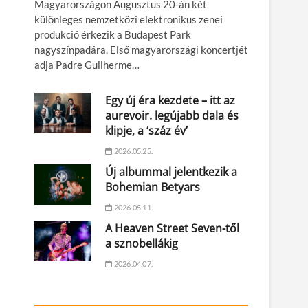
Magyarországon Augusztus 20-án két
különleges nemzetközi elektronikus zenei
produkció érkezik a Budapest Park
nagyszínpadára. Első magyarországi koncertjét
adja Padre Guilherme…
Egy új éra kezdete – itt az
aurevoir. legújabb dala és
klipje, a ‘száz év’
2026.05.25.
Új albummal jelentkezik a
Bohemian Betyars
2026.05.11.
A Heaven Street Seven-től
a sznobellákig
2026.04.07.