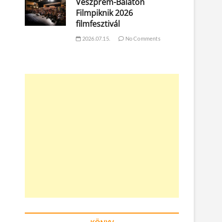
Veszprém-Balaton
Filmpiknik 2026
filmfesztivál
2026.07.15.
No Comments