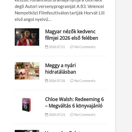
degli Autori versenyprogramját A 83. Velencei
Nemzetközi Filmfesztiválon tartják Horvát Lili
első angol nyelvű…
Magyar nézők kedvenc
filmjei 2026 első felében
2026.07.31.
No Comments
Meggy a nyári
hidratálásban
2026.07.28.
No Comments
Chloe Walsh: Redeeming 6
– Megváltás 6 könyvajánló
2026.07.24.
No Comments