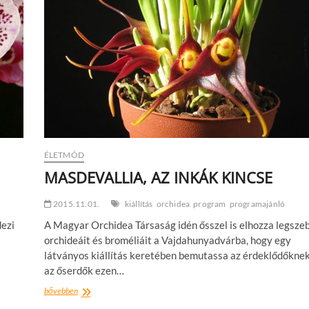
ÉLETMÓD
MASDEVALLIA, AZ INKÁK KINCSE
2015.11.01.
kiállítás
orchidea
program
programajánló
dezi
A Magyar Orchidea Társaság idén ősszel is elhozza legsze
orchideáit és broméliáit a Vajdahunyadvárba, hogy egy
látványos kiállítás keretében bemutassa az érdeklődőkne
az őserdők ezen…
MASDEVALLIA,
bővebben
AZ