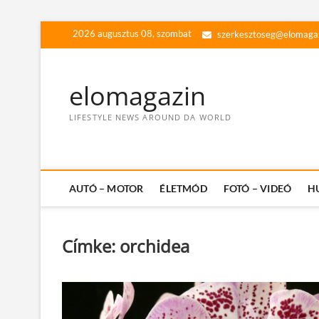
Skip
2026 augusztus 08, szombat
szerkesztoseg@elomaga
to
content
elomagazin
LIFESTYLE NEWS AROUND DA WORLD
AUTÓ – MOTOR
ÉLETMÓD
FOTÓ – VIDEÓ
H
Címke:
orchidea