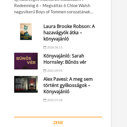
Redeeming 6 – Megváltás 6 Chloe Walsh
nagysikerű Boys of Tommen sorozatának…
Laura Brooke Robson: A
hazavágyók átka –
könyvajánló
2026.06.15.
Könyvajánló: Sarah
Hornsley: Bűnös vér
2025.09.09.
Alex Pavesi: A meg sem
történt gyilkosságok –
Könyvajánló
2025.07.28.
ZENE