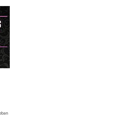
INKÁK
KINCSE
abban