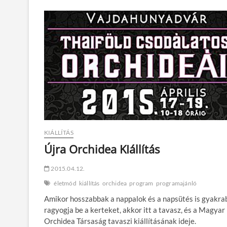
11-
14-
ig
KIÁLLÍTÁS
Újra Orchidea KIállítás
2015.04.12.
életmód
kiállítás
orchidea
program
programajánló
Amikor hosszabbak a nappalok és a napsütés is gyakr
ragyogja be a kerteket, akkor itt a tavasz, és a Magyar
Orchidea Társaság tavaszi kiállításának ideje.