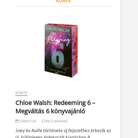
KÖNYV
KÖNYV
Chloe Walsh: Redeeming 6 –
Megváltás 6 könyvajánló
2026.07.24.
No Comments
Joey és Aoife története új fejezethez érkezik az
új, különleges éldekorált kiadásban A