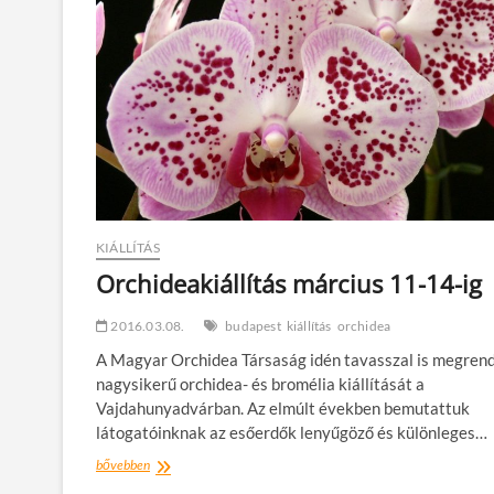
KIÁLLÍTÁS
Orchideakiállítás március 11-14-ig
2016.03.08.
budapest
kiállítás
orchidea
A Magyar Orchidea Társaság idén tavasszal is megren
nagysikerű orchidea- és bromélia kiállítását a
Vajdahunyadvárban. Az elmúlt években bemutattuk
látogatóinknak az esőerdők lenyűgöző és különleges…
Orchideakiállítás
bővebben
március