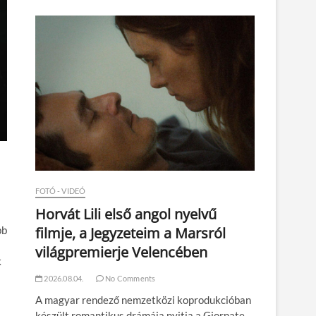
n
FOTÓ - VIDEÓ
Horvát Lili első angol nyelvű
filmje, a Jegyzeteim a Marsról
bb
világpremierje Velencében
k
2026.08.04.
No Comments
A magyar rendező nemzetközi koprodukcióban
készült romantikus drámája nyitja a Giornate