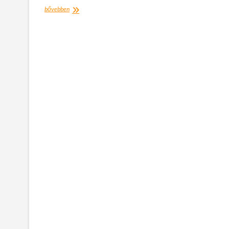
Újra
bővebben
Orchidea
KIállítás