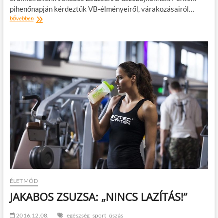
pihenőnapján kérdeztük VB-élményeiről, várakozásairól…
JAKABOS
bővebben
ZSUZSANNA:
„Felemelő
érzés
a
budapesti
világbajnokságon
úszni”
ÉLETMÓD
JAKABOS ZSUZSA: „NINCS LAZÍTÁS!”
2016.12.08.
egészség
sport
úszás