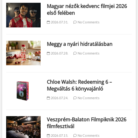
Magyar nézők kedvenc filmjei 2026
első felében
2026.07.31.
No Comments
Meggy a nyári hidratálásban
2026.07.28.
No Comments
Chloe Walsh: Redeeming 6 –
Megváltás 6 könyvajánló
2026.07.24.
No Comments
Veszprém-Balaton Filmpiknik 2026
filmfesztivál
2026.07.15.
No Comments