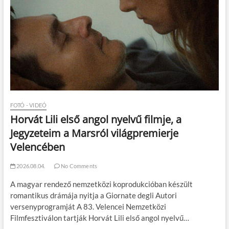
FOTÓ - VIDEÓ
Horvát Lili első angol nyelvű filmje, a
Jegyzeteim a Marsról világpremierje
Velencében
2026.08.04.
No Comments
A magyar rendező nemzetközi koprodukcióban készült
romantikus drámája nyitja a Giornate degli Autori
versenyprogramját A 83. Velencei Nemzetközi
Filmfesztiválon tartják Horvát Lili első angol nyelvű…