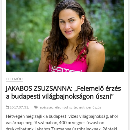
t
o
n
ÉLETMÓD
JAKABOS ZSUZSANNA: „Felemelő érzés
a budapesti világbajnokságon úszni”
2017.07.31.
egészség
életmód
scitec nutrion
úszás
Hétvégén még zajlik a budapesti vizes világbajnokság, ahol
vasárnap még fő számában, 400 m vegyes úszásban
drukkolhatunk Jakabos Zsuzsanna úszóbajnoknak. Pénteki