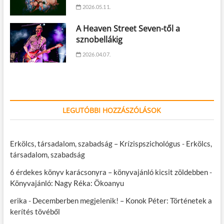
2026.05.11.
A Heaven Street Seven-től a
sznobellákig
2026.04.07.
LEGUTÓBBI HOZZÁSZÓLÁSOK
Erkölcs, társadalom, szabadság – Krízispszichológus
-
Erkölcs,
társadalom, szabadság
6 érdekes könyv karácsonyra – könyvajánló kicsit zöldebben
-
Könyvajánló: Nagy Réka: Ökoanyu
erika
-
Decemberben megjelenik! – Konok Péter: Történetek a
kerítés tövéből