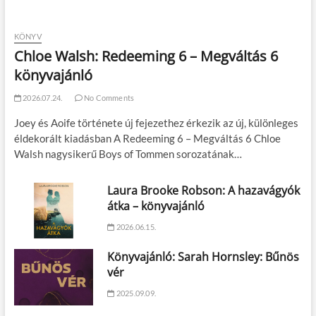
KÖNYV
Chloe Walsh: Redeeming 6 – Megváltás 6
könyvajánló
2026.07.24.
No Comments
Joey és Aoife története új fejezethez érkezik az új, különleges
éldekorált kiadásban A Redeeming 6 – Megváltás 6 Chloe
Walsh nagysikerű Boys of Tommen sorozatának…
Laura Brooke Robson: A hazavágyók
átka – könyvajánló
2026.06.15.
Könyvajánló: Sarah Hornsley: Bűnös
vér
2025.09.09.