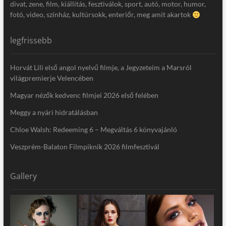
divat, zene, film, kiállítás, fesztiválok, sport, autó, motor, humor,
fotó, video, színház, kultúrsokk, enteriőr, meg amit akartok
legfrissebb
Horvát Lili első angol nyelvű filmje, a Jegyzeteim a Marsról
világpremierje Velencében
Magyar nézők kedvenc filmjei 2026 első felében
Meggy a nyári hidratálásban
Chloe Walsh: Redeeming 6 – Megváltás 6 könyvajánló
Veszprém-Balaton Filmpiknik 2026 filmfesztivál
Gallery