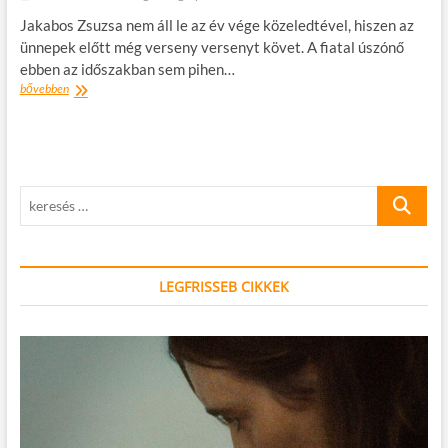
Jakabos Zsuzsa nem áll le az év vége közeledtével, hiszen az
ünnepek előtt még verseny versenyt követ. A fiatal úszónő
ebben az időszakban sem pihen…
JAKABOS
bővebben
ZSUZSA:
„NINCS
LAZÍTÁS!”
keresés
…
LEGFRISSEB CIKKEK