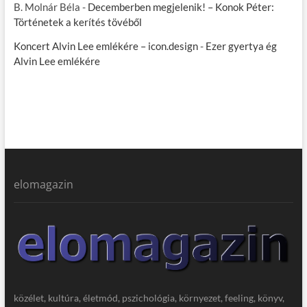
B. Molnár Béla
-
Decemberben megjelenik! – Konok Péter:
Történetek a kerítés tövéből
Koncert Alvin Lee emlékére – icon.design
-
Ezer gyertya ég
Alvin Lee emlékére
elomagazin
közélet, kultúra, életmód, pszichológia, környezet, feeling, könyv,