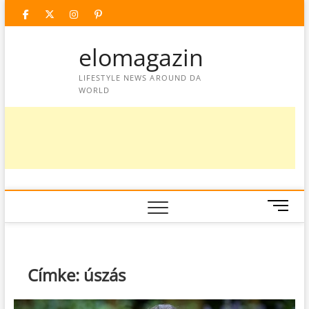
Skip
facebook
twitter
instagram
googleplus
pinterest
to
content
elomagazin
LIFESTYLE NEWS AROUND DA
WORLD
M
e
n
u
B
Címke:
úszás
u
t