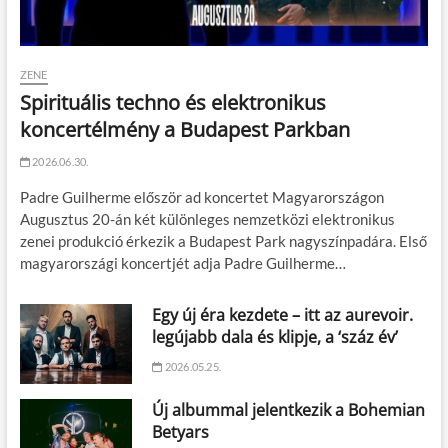
ZENE
Spirituális techno és elektronikus
koncertélmény a Budapest Parkban
2026.06.30.
Padre Guilherme először ad koncertet Magyarországon
Augusztus 20-án két különleges nemzetközi elektronikus
zenei produkció érkezik a Budapest Park nagyszínpadára. Első
magyarországi koncertjét adja Padre Guilherme…
Egy új éra kezdete – itt az aurevoir.
legújabb dala és klipje, a ‘száz év’
2026.05.25.
Új albummal jelentkezik a Bohemian
Betyars