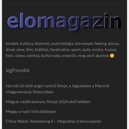
közélet, kultúra, életmód, pszichológia, környezet, feeling, könyv,
divat, zene, film, kiállítás, fesztiválok, sport, autó, motor, humor,
fotó, video, színház, kultúrsokk, enteriőr, meg amit akartok
legfrissebb
Horvát Lili első angol nyelvű filmje, a Jegyzeteim a Marsról
világpremierje Velencében
Magyar nézők kedvenc filmjei 2026 első felében
Meggy a nyári hidratálásban
Chloe Walsh: Redeeming 6 – Megváltás 6 könyvajánló