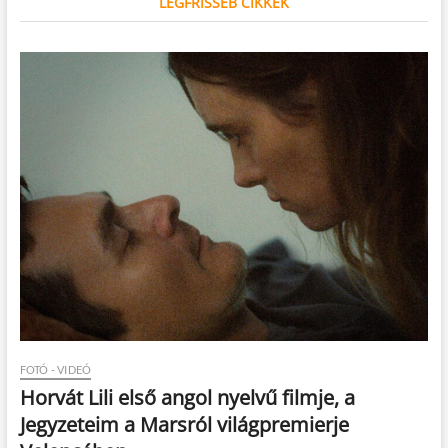
LEGFRISSEB CIKKEK
FOTÓ - VIDEÓ
Horvát Lili első angol nyelvű filmje, a
Jegyzeteim a Marsról világpremierje