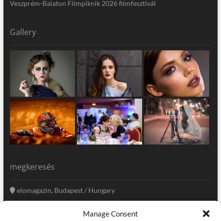
Veszprém-Balaton Filmpiknik 2026 filmfesztivál
Gallery
megkeresés
elomagazin, Budapest / Hungary
+36 20 333-6009
Manage Consent
szerkesztoseg@elomagazin.com