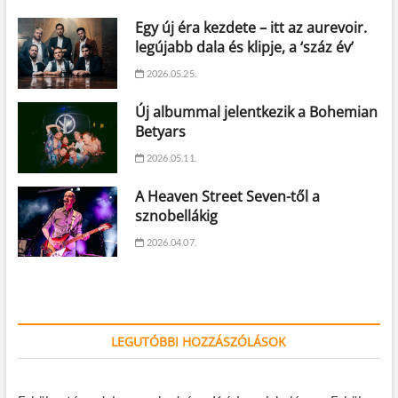
Egy új éra kezdete – itt az aurevoir.
legújabb dala és klipje, a ‘száz év’
2026.05.25.
Új albummal jelentkezik a Bohemian
Betyars
2026.05.11.
A Heaven Street Seven-től a
sznobellákig
2026.04.07.
LEGUTÓBBI HOZZÁSZÓLÁSOK