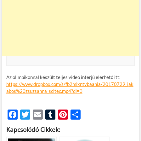
Az olimpikonnal készült teljes videó interjú elérhető itt:
https://www.dropbox.com/s/fb2mixntvbaania/20170729_jak
abos%20zsuzsanna_scitec.mp4?dl=0
F
T
E
T
Pi
O
ac
w
m
u
nt
ss
Kapcsolódó Cikkek:
e
itt
ail
m
er
za