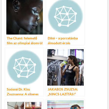
b
er
bl
es
m
o
r
t
e
o
g
k
The Chant: felemelő
Diké – a porcelánba
film az olimpiai álomról
álmodott érzés
és az akadályok
leküzdéséről
Soósné Dr. Kiss
JAKABOS ZSUZSA:
Zsuzsanna: A sikeres
„NINCS LAZÍTÁS!”
családalapítás többé
nem titok