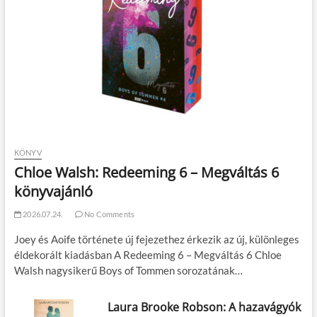
KÖNYV
Chloe Walsh: Redeeming 6 – Megváltás 6
könyvajánló
2026.07.24.
No Comments
Joey és Aoife története új fejezethez érkezik az új, különleges
éldekorált kiadásban A Redeeming 6 – Megváltás 6 Chloe
Walsh nagysikerű Boys of Tommen sorozatának…
Laura Brooke Robson: A hazavágyók