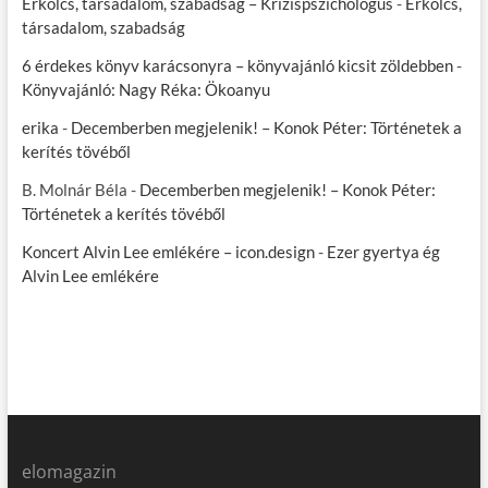
Erkölcs, társadalom, szabadság – Krízispszichológus
-
Erkölcs,
társadalom, szabadság
6 érdekes könyv karácsonyra – könyvajánló kicsit zöldebben
-
Könyvajánló: Nagy Réka: Ökoanyu
erika
-
Decemberben megjelenik! – Konok Péter: Történetek a
kerítés tövéből
B. Molnár Béla
-
Decemberben megjelenik! – Konok Péter:
Történetek a kerítés tövéből
Koncert Alvin Lee emlékére – icon.design
-
Ezer gyertya ég
Alvin Lee emlékére
elomagazin