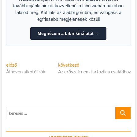
további ajánlatainkat közvetlenül a Libri webáruházában
találod meg. Kattints az alábbi gombra, és válogass a
legfrissebb megjelenések közül!
Megnézem a Libri kínálatát →
Bejegyzés
Előző
Következő
előző
következő
cikk:
cikk:
Álnéven alkotó írók
Az erőszak nem tartozik a családhoz
navigáció
keresés
…