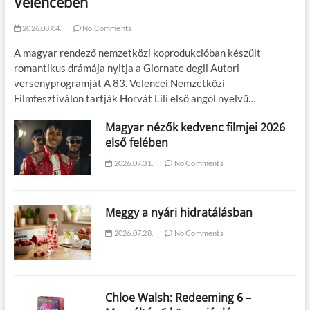
Velencében
2026.08.04.
No Comments
A magyar rendező nemzetközi koprodukcióban készült
romantikus drámája nyitja a Giornate degli Autori
versenyprogramját A 83. Velencei Nemzetközi
Filmfesztiválon tartják Horvát Lili első angol nyelvű…
Magyar nézők kedvenc filmjei 2026
első felében
2026.07.31.
No Comments
Meggy a nyári hidratálásban
2026.07.28.
No Comments
Chloe Walsh: Redeeming 6 –