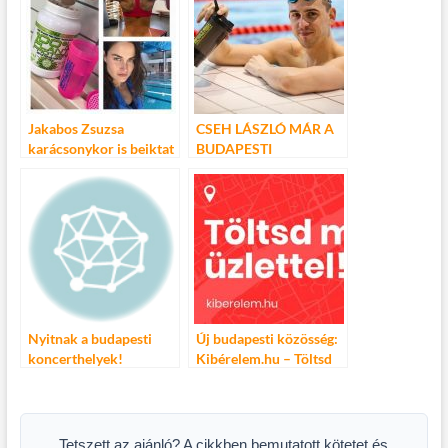
Jakabos Zsuzsa
CSEH LÁSZLÓ MÁR A
karácsonykor is beiktat
BUDAPESTI
pár edzést
VILÁGBAJNOKSÁGRA
KÉSZÜL
Nyitnak a budapesti
Új budapesti közösség:
koncerthelyek!
Kibérelem.hu – Töltsd
meg üzlettel!
Tetszett az ajánló? A cikkben bemutatott kötetet és