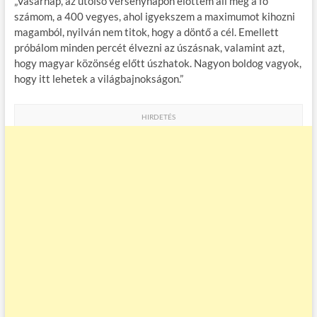
„Vasárnap, az utolsó versenynapon előttem áll még a fő
számom, a 400 vegyes, ahol igyekszem a maximumot kihozni
magamból, nyilván nem titok, hogy a döntő a cél. Emellett
próbálom minden percét élvezni az úszásnak, valamint azt,
hogy magyar közönség előtt úszhatok. Nagyon boldog vagyok,
hogy itt lehetek a világbajnokságon.”
HIRDETÉS