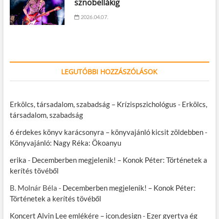
sznobellákig
2026.04.07.
LEGUTÓBBI HOZZÁSZÓLÁSOK
Erkölcs, társadalom, szabadság – Krízispszichológus
-
Erkölcs,
társadalom, szabadság
6 érdekes könyv karácsonyra – könyvajánló kicsit zöldebben
-
Könyvajánló: Nagy Réka: Ökoanyu
erika
-
Decemberben megjelenik! – Konok Péter: Történetek a
kerítés tövéből
B. Molnár Béla
-
Decemberben megjelenik! – Konok Péter:
Történetek a kerítés tövéből
Koncert Alvin Lee emlékére – icon.design
-
Ezer gyertya ég