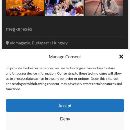
megkeresés
elomagazin, Budapest / Hungary
+36 20 333-6009
Manage Consent
szerkesztoseg@elomagazin.com
To provide the best experiences, we use technologies like cookies to store
elomagazin
and/or access device information. Consenting to these technologies will allow
us to process data such as browsing behavior or unique IDs on this site. Not
consenting or withdrawing consent, may adversely affect certain features and
functions.
facebook
twitter
instagram
googleplus
pinterest
Accept
kapcsolat
home
adatvédelem
impresszum
Deny
elomagazin
| powered by
icon.desing
:: internet solutions |