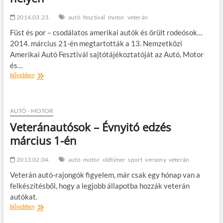
2014.03.23.
autó
fesztivál
motor
veterán
Füst és por – csodálatos amerikai autók és örült rodeósok…
2014. március 21-én megtartották a 13. Nemzetközi
Amerikai Autó Fesztivál sajtótájékoztatóját az Autó, Motor
és…
13.
bővebben
Nemzetközi
Amerikai
Autó
Fesztivál
AUTÓ - MOTOR
–
Veteránautósok – Évnyitó edzés
5.000.000
március 1-én
cm3
és
400.000
2013.02.04.
autó
motor
oldtimer
sport
verseny
veterán
lóerő
egy
Veterán autó-rajongók figyelem, már csak egy hónap van a
helyen
felkészítésből, hogy a legjobb állapotba hozzák veterán
autókat.
Veteránautósok
bővebben
–