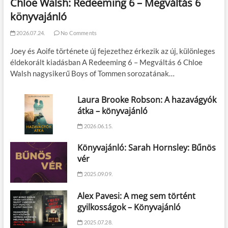
Chloe Walsh: Redeeming 6 – Megváltás 6
könyvajánló
2026.07.24.
No Comments
Joey és Aoife története új fejezethez érkezik az új, különleges
éldekorált kiadásban A Redeeming 6 – Megváltás 6 Chloe
Walsh nagysikerű Boys of Tommen sorozatának…
Laura Brooke Robson: A hazavágyók
átka – könyvajánló
2026.06.15.
Könyvajánló: Sarah Hornsley: Bűnös
vér
2025.09.09.
Alex Pavesi: A meg sem történt
gyilkosságok – Könyvajánló
2025.07.28.