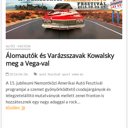
t
o
n
AUTÓ - MOTOR
Álomautók és Varázsszavak Kowalsky
meg a Vega-val
2016.06.06.
autó
fesztivál
sport
veterán
A 15. jubileumi Nemzetközi Amerikai Autó Fesztivál
programjai a szemet gyönyörködtető csodajárgányok és
lélegzetelállító mutatványok mellett zenei fronton is
hozzátesznek egy nagy adaggal a rock…
Álomautók
bővebben
és
Varázsszavak
Kowalsky
meg