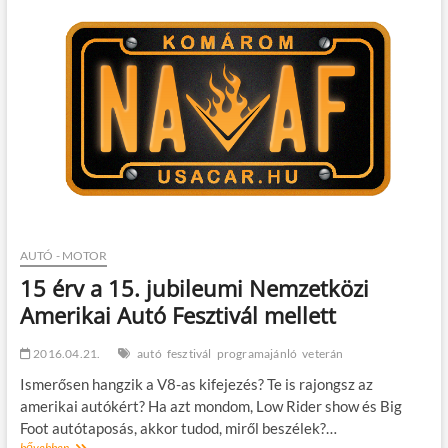
a
Vega-
val
AUTÓ - MOTOR
15 érv a 15. jubileumi Nemzetközi
Amerikai Autó Fesztivál mellett
2016.04.21.
autó
fesztivál
programajánló
veterán
Ismerősen hangzik a V8-as kifejezés? Te is rajongsz az
amerikai autókért? Ha azt mondom, Low Rider show és Big
Foot autótaposás, akkor tudod, miről beszélek?…
15
bővebben