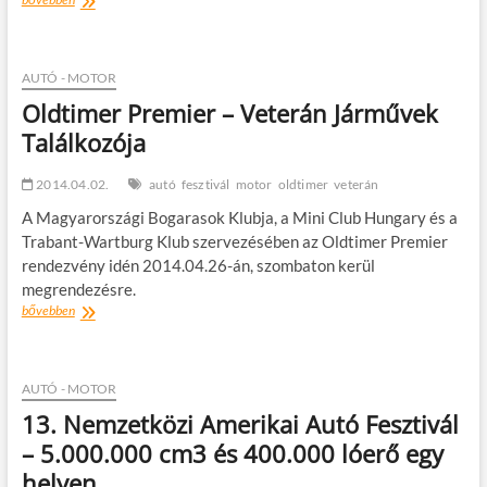
érv
a
15.
jubileumi
AUTÓ - MOTOR
Nemzetközi
Oldtimer Premier – Veterán Járművek
Amerikai
Találkozója
Autó
Fesztivál
mellett
2014.04.02.
autó
fesztivál
motor
oldtimer
veterán
A Magyarországi Bogarasok Klubja, a Mini Club Hungary és a
Trabant-Wartburg Klub szervezésében az Oldtimer Premier
rendezvény idén 2014.04.26-án, szombaton kerül
megrendezésre.
Oldtimer
bővebben
Premier
–
Veterán
Járművek
AUTÓ - MOTOR
Találkozója
13. Nemzetközi Amerikai Autó Fesztivál
– 5.000.000 cm3 és 400.000 lóerő egy
helyen