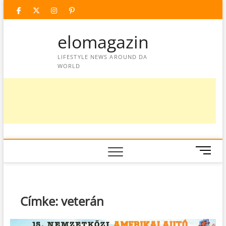
Skip
facebook
twitter
instagram
googleplus
pinterest
to
content
elomagazin
LIFESTYLE NEWS AROUND DA
WORLD
M
e
n
u
B
Címke:
veterán
u
t