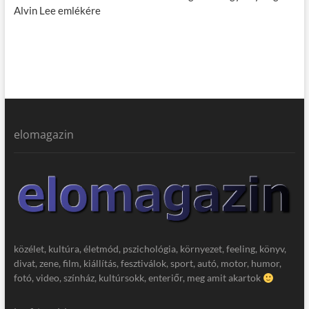
Alvin Lee emlékére
elomagazin
közélet, kultúra, életmód, pszichológia, környezet, feeling, könyv,
divat, zene, film, kiállítás, fesztiválok, sport, autó, motor, humor,
fotó, video, színház, kultúrsokk, enteriőr, meg amit akartok