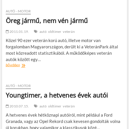
Évnyitó
edzés
március
AUTÓ - MOTOR
1-
Öreg jármű, nem vén jármű
én
2011.01.19.
autó
oldtimer
veterán
Közel 90 ezer veterán korú autó, illetve motor van
forgalomban Magyarországon, derült ki a VeteránPark által
most közreadott statisztikából. A működőképes veterán
autók között egy…
Öreg
bővebben
jármű,
nem
vén
jármű
AUTÓ - MOTOR
Youngtimer, a hetvenes évek autói
2010.07.15.
autó
oldtimer
veterán
A hetvenes évek hétköznapi autóiról, mint például a Ford
Granada, vagy az Opel Rekord csak kevesen gondolták volna
új korukban, hogy valamikor a klasszikusok közé…