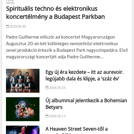
ZENE
Spirituális techno és elektronikus
koncertélmény a Budapest Parkban
2026.06.30.
Padre Guilherme először ad koncertet Magyarországon
Augusztus 20-án két különleges nemzetközi elektronikus
zenei produkció érkezik a Budapest Park nagyszínpadára. Első
magyarországi koncertjét adja Padre Guilherme…
Egy új éra kezdete – itt az aurevoir.
legújabb dala és klipje, a ‘száz év’
2026.05.25.
Új albummal jelentkezik a Bohemian
Betyars
2026.05.11.
A Heaven Street Seven-től a