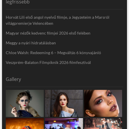
legfrissebb
Horvát Lili első angol nyelvű filmje, a Jegyzeteim a Marsról
világpremierje Velencében
Magyar nézők kedvenc filmjei 2026 első felében
Meggy a nyári hidratálásban
Chloe Walsh: Redeeming 6 – Megváltás 6 könyvajánló
Veszprém-Balaton Filmpiknik 2026 filmfesztivál
Gallery