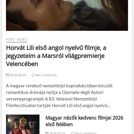
FOTÓ - VIDEÓ
Horvát Lili első angol nyelvű filmje, a
Jegyzeteim a Marsról világpremierje
Velencében
2026.08.04.
No Comments
A magyar rendező nemzetközi koprodukcióban készült
romantikus drámája nyitja a Giornate degli Autori
versenyprogramját A 83. Velencei Nemzetközi
Filmfesztiválon tartják Horvát Lili első angol nyelvű…
Magyar nézők kedvenc filmjei 2026
első felében
2026.07.31.
No Comments