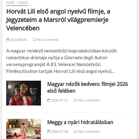
FOTÓ - VIDEÓ
Horvát Lili első angol nyelvű filmje, a
Jegyzeteim a Marsról világpremierje
Velencében
2026.08.04.
No Comments
A magyar rendező nemzetközi koprodukcióban készült
romantikus drámája nyitja a Giornate degli Autori
versenyprogramját A 83. Velencei Nemzetközi
Filmfesztiválon tartják Horvát Lili első angol nyelvű…
Magyar nézők kedvenc filmjei 2026
első felében
2026.07.31.
No Comments
Meggy a nyári hidratálásban
2026.07.28.
No Comments