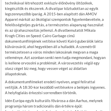
technikával létrehozott exkluzív élőnövény öltözékek,
kiegészítők és ékszerek. A divatipar köztudottan az egyik
legszennyezőbb iparág. A 2015-ben alapított dán AMOV
Apparel márkát az ökológiai szempontok figyelembevétele, a
felelősségteljes gyártás, a természetes alapanyag-használat
és az újrahasznosítás jellemzi. A divatbemutatót Mikala
Krogh Cities on Speed: Cairo Garbage című
dokumentumfilmjének vetítése követi Kairó guberálók lakta
külvárosáról, ahol hegyekben áll a hulladék. A szemétről
természetesen a város minden lakosának megvan a maga
véleménye. Azt azonban senki nem tudja megmondani, hogyan
is kellene orvosolni a problémát. A városvezetés végül egy
olasz céget bíz meg, hogy vessen véget az áldatlan
állapotoknak.
A dokumentumfilmeket eredeti nyelven, angol felirattal
vetítjük. A 18:30-kor kezdődő vetítésekre a belépés ingyenes.
A helyfoglalás érkezési sorrendben történik.
Idén Európa egyik kulturális fővárosa a dán Aarhus, melynek
programja három tradicionális dán értékre épül: