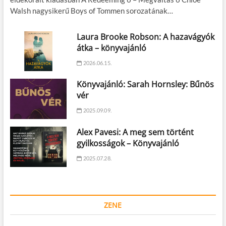
Walsh nagysikerű Boys of Tommen sorozatának…
Laura Brooke Robson: A hazavágyók
átka – könyvajánló
2026.06.15.
Könyvajánló: Sarah Hornsley: Bűnös
vér
2025.09.09.
Alex Pavesi: A meg sem történt
gyilkosságok – Könyvajánló
2025.07.28.
ZENE