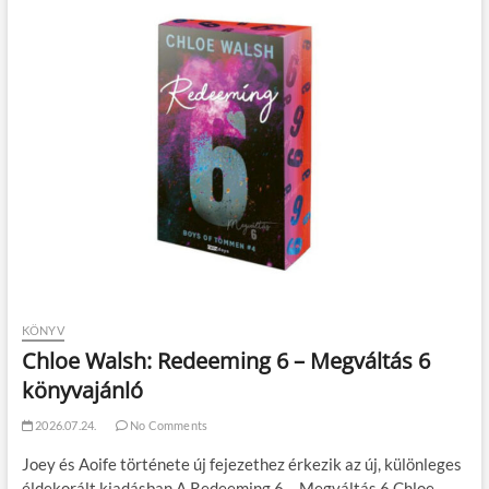
KÖNYV
Chloe Walsh: Redeeming 6 – Megváltás 6
könyvajánló
2026.07.24.
No Comments
Joey és Aoife története új fejezethez érkezik az új, különleges
éldekorált kiadásban A Redeeming 6 – Megváltás 6 Chloe