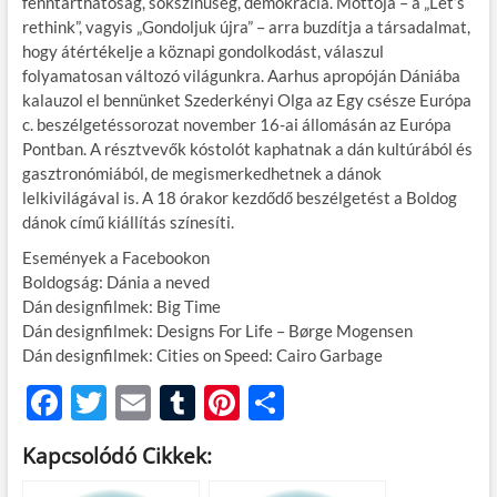
fenntarthatóság, sokszínűség, demokrácia. Mottója – a „Let’s
rethink”, vagyis „Gondoljuk újra” – arra buzdítja a társadalmat,
hogy átértékelje a köznapi gondolkodást, válaszul
folyamatosan változó világunkra. Aarhus apropóján Dániába
kalauzol el bennünket Szederkényi Olga az Egy csésze Európa
c. beszélgetéssorozat november 16-ai állomásán az Európa
Pontban. A résztvevők kóstolót kaphatnak a dán kultúrából és
gasztronómiából, de megismerkedhetnek a dánok
lelkivilágával is. A 18 órakor kezdődő beszélgetést a Boldog
dánok című kiállítás színesíti.
Események a Facebookon
Boldogság: Dánia a neved
Dán designfilmek: Big Time
Dán designfilmek: Designs For Life – Børge Mogensen
Dán designfilmek: Cities on Speed: Cairo Garbage
F
T
E
T
Pi
O
ac
w
m
u
nt
ss
Kapcsolódó Cikkek:
e
itt
ail
m
er
za