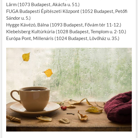
Lärm (1073 Budapest, Akácfa u. 51.)
o
r
t
e
FUGA Budapesti Építészeti Központ (1052 Budapest, Petőfi
o
g
Sándor u. 5.)
Hygge Kávézó, Bálna (1093 Budapest, Fővám tér 11-12.)
k
Klebelsberg Kultúrkúria (1028 Budapest, Templom u. 2-10.)
Európa Pont, Millenáris (1024 Budapest, Lövőház u. 35.)