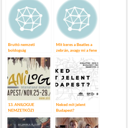
b
er
bl
es
m
o
r
t
e
o
g
k
Bruttó nemzeti
Mit keres a Beatles a
boldogság
zebrán, avagy mi a fene
az a Budapest
Alternative?
13. ANILOGUE
Neked mit jelent
NEMZETKÖZI
Budapest?
ANIMÁCIÓS
FILMFESZTIVÁL