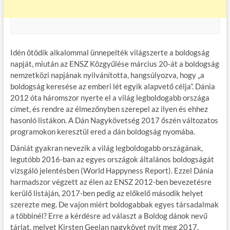
Idén ötödik alkalommal ünnepelték világszerte a boldogság
napját, miután az ENSZ Közgyűlése március 20-át a boldogság
nemzetközi napjának nyilvánította, hangsúlyozva, hogy „a
boldogság keresése az emberi lét egyik alapvető célja”. Dánia
2012 óta háromszor nyerte el a világ legboldogabb országa
címet, és rendre az élmezőnyben szerepel az ilyen és ehhez
hasonló listákon. A Dán Nagykövetség 2017 őszén változatos
programokon keresztül ered a dán boldogság nyomába.
Dániát gyakran nevezik a világ legboldogabb országának,
legutóbb 2016-ban az egyes országok általános boldogságát
vizsgáló jelentésben (World Happyness Report). Ezzel Dánia
harmadszor végzett az élen az ENSZ 2012-ben bevezetésre
kerülő listáján, 2017-ben pedig az előkelő második helyet
szerezte meg. De vajon miért boldogabbak egyes társadalmak
a többinél? Erre a kérdésre ad választ a Boldog dánok nevű
tárlat, melyet Kirsten Geelan nagykövet nyit meg 2017.