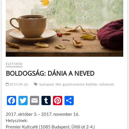
t
o
n
ÉLETMÓD
BOLDOGSÁG: DÁNIA A NEVED
2017.09.26.
budapest
film
gasztronómia
kiállítás
művészet
F
T
E
T
Pi
O
ac
w
m
u
nt
ss
2017. október 3. – 2017. november 16.
e
itt
ail
m
er
za
Helyszínek:
b
er
bl
es
m
Premier Kultcafé (1085 Budapest, Üllői út 2-4.)