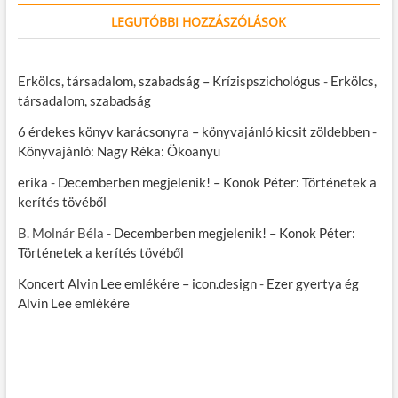
LEGUTÓBBI HOZZÁSZÓLÁSOK
Erkölcs, társadalom, szabadság – Krízispszichológus
-
Erkölcs,
társadalom, szabadság
6 érdekes könyv karácsonyra – könyvajánló kicsit zöldebben
-
Könyvajánló: Nagy Réka: Ökoanyu
erika
-
Decemberben megjelenik! – Konok Péter: Történetek a
kerítés tövéből
B. Molnár Béla
-
Decemberben megjelenik! – Konok Péter:
Történetek a kerítés tövéből
Koncert Alvin Lee emlékére – icon.design
-
Ezer gyertya ég
Alvin Lee emlékére