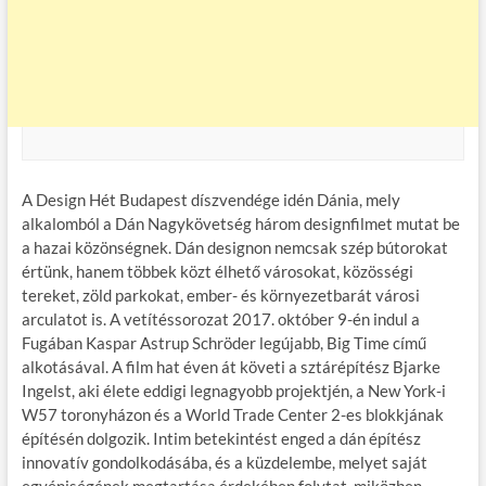
A Design Hét Budapest díszvendége idén Dánia, mely
alkalomból a Dán Nagykövetség három designfilmet mutat be
a hazai közönségnek. Dán designon nemcsak szép bútorokat
értünk, hanem többek közt élhető városokat, közösségi
tereket, zöld parkokat, ember- és környezetbarát városi
arculatot is. A vetítéssorozat 2017. október 9-én indul a
Fugában Kaspar Astrup Schröder legújabb, Big Time című
alkotásával. A film hat éven át követi a sztárépítész Bjarke
Ingelst, aki élete eddigi legnagyobb projektjén, a New York-i
W57 toronyházon és a World Trade Center 2-es blokkjának
építésén dolgozik. Intim betekintést enged a dán építész
innovatív gondolkodásába, és a küzdelembe, melyet saját
egyéniségének megtartása érdekében folytat, miközben