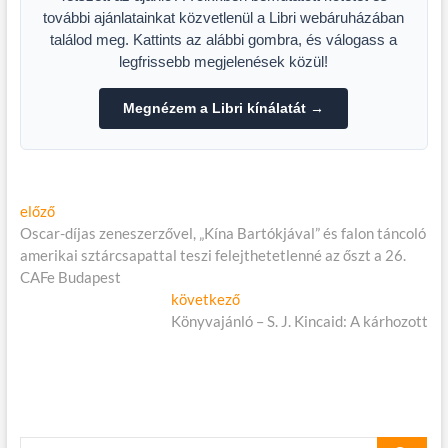
további ajánlatainkat közvetlenül a Libri webáruházában
találod meg. Kattints az alábbi gombra, és válogass a
legfrissebb megjelenések közül!
Megnézem a Libri kínálatát →
Bejegyzés
Előző
előző
cikk:
Oscar-díjas zeneszerzővel, „Kína Bartókjával” és falon táncoló
navigáció
amerikai sztárcsapattal teszi felejthetetlenné az őszt a 26.
CAFe Budapest
Következő
következő
cikk:
Könyvajánló – S. J. Kincaid: A kárhozott
keresés