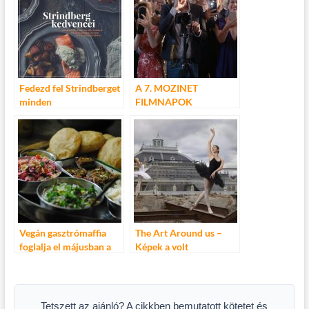
Fedezd fel Strindberget
A 7. MOZINET
minden
FILMNAPOK
érzékszerveddel!
PROGRAMJA
Vegán gasztrómaffia
The Art Around us –
foglalja el májusban a
Képek a volt
WestEnd tetejét
Balettintézetből
fotókiállítás
Tetszett az ajánló? A cikkben bemutatott kötetet és