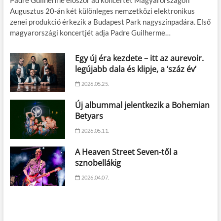
Padre Guilherme először ad koncertet Magyarországon
Augusztus 20-án két különleges nemzetközi elektronikus
zenei produkció érkezik a Budapest Park nagyszínpadára. Első
magyarországi koncertjét adja Padre Guilherme…
Egy új éra kezdete – itt az aurevoir.
legújabb dala és klipje, a ‘száz év’
2026.05.25.
Új albummal jelentkezik a Bohemian
Betyars
2026.05.11.
A Heaven Street Seven-től a
sznobellákig
2026.04.07.