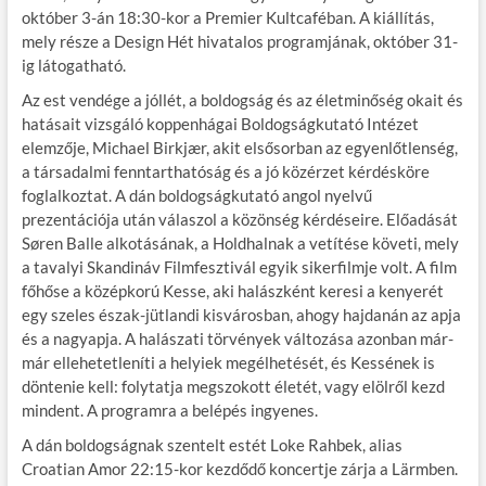
október 3-án 18:30-kor a Premier Kultcaféban. A kiállítás,
mely része a Design Hét hivatalos programjának, október 31-
ig látogatható.
Az est vendége a jóllét, a boldogság és az életminőség okait és
hatásait vizsgáló koppenhágai Boldogságkutató Intézet
elemzője, Michael Birkjær, akit elsősorban az egyenlőtlenség,
a társadalmi fenntarthatóság és a jó közérzet kérdésköre
foglalkoztat. A dán boldogságkutató angol nyelvű
prezentációja után válaszol a közönség kérdéseire. Előadását
Søren Balle alkotásának, a Holdhalnak a vetítése követi, mely
a tavalyi Skandináv Filmfesztivál egyik sikerfilmje volt. A film
főhőse a középkorú Kesse, aki halászként keresi a kenyerét
egy szeles észak-jütlandi kisvárosban, ahogy hajdanán az apja
és a nagyapja. A halászati törvények változása azonban már-
már ellehetetleníti a helyiek megélhetését, és Kessének is
döntenie kell: folytatja megszokott életét, vagy elölről kezd
mindent. A programra a belépés ingyenes.
A dán boldogságnak szentelt estét Loke Rahbek, alias
Croatian Amor 22:15-kor kezdődő koncertje zárja a Lärmben.