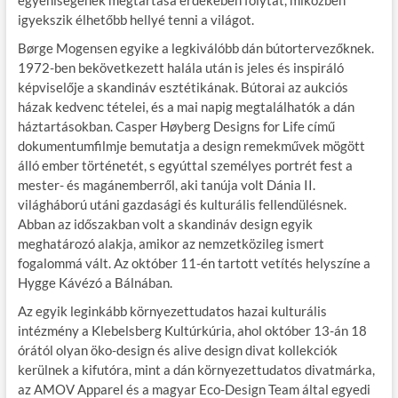
igyekszik élhetőbb hellyé tenni a világot.
Børge Mogensen egyike a legkiválóbb dán bútortervezőknek.
1972-ben bekövetkezett halála után is jeles és inspiráló
képviselője a skandináv esztétikának. Bútorai az aukciós
házak kedvenc tételei, és a mai napig megtalálhatók a dán
háztartásokban. Casper Høyberg Designs for Life című
dokumentumfilmje bemutatja a design remekművek mögött
álló ember történetét, s egyúttal személyes portrét fest a
mester- és magánemberről, aki tanúja volt Dánia II.
világháború utáni gazdasági és kulturális fellendülésnek.
Abban az időszakban volt a skandináv design egyik
meghatározó alakja, amikor az nemzetközileg ismert
fogalommá vált. Az október 11-én tartott vetítés helyszíne a
Hygge Kávézó a Bálnában.
Az egyik leginkább környezettudatos hazai kulturális
intézmény a Klebelsberg Kultúrkúria, ahol október 13-án 18
órától olyan öko-design és alive design divat kollekciók
kerülnek a kifutóra, mint a dán környezettudatos divatmárka,
az AMOV Apparel és a magyar Eco-Design Team által egyedi