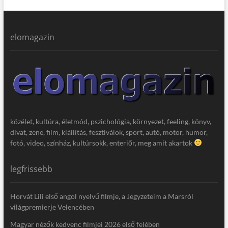
elomagazin
közélet, kultúra, életmód, pszichológia, környezet, feeling, könyv,
divat, zene, film, kiállítás, fesztiválok, sport, autó, motor, humor,
fotó, video, színház, kultúrsokk, enteriőr, meg amit akartok
legfrissebb
Horvát Lili első angol nyelvű filmje, a Jegyzeteim a Marsról
világpremierje Velencében
Magyar nézők kedvenc filmjei 2026 első felében