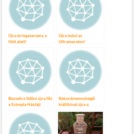
o
r
t
e
o
g
k
Újra bringaverseny a
Újra indul az
föld alatt!
Ultramaraton!
Bezselics Ildikó újra főz
Rekordmennyiségű
a Szimpla Háztáji
kiállítóval újra a
Piacon!
belváros szívében a
tavaszi Pálinkafesztivál