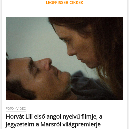
LEGFRISSEB CIKKEK
FOTÓ - VIDEÓ
Horvát Lili első angol nyelvű filmje, a
Jegyzeteim a Marsról világpremierje