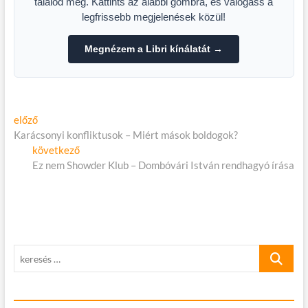
találod meg. Kattints az alábbi gombra, és válogass a
legfrissebb megjelenések közül!
Megnézem a Libri kínálatát →
Bejegyzés
Előző
előző
cikk:
Karácsonyi konfliktusok – Miért mások boldogok?
navigáció
Következő
következő
cikk:
Ez nem Showder Klub – Dombóvári István rendhagyó írása
keresés
…