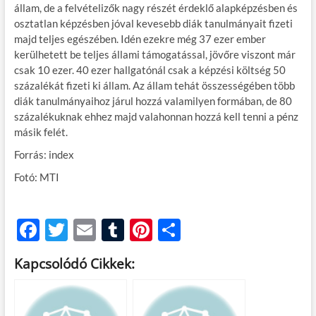
állam, de a felvételizők nagy részét érdeklő alapképzésben és
osztatlan képzésben jóval kevesebb diák tanulmányait fizeti
majd teljes egészében. Idén ezekre még 37 ezer ember
kerülhetett be teljes állami támogatással, jövőre viszont már
csak 10 ezer. 40 ezer hallgatónál csak a képzési költség 50
százalékát fizeti ki állam. Az állam tehát összességében több
diák tanulmányaihoz járul hozzá valamilyen formában, de 80
százalékuknak ehhez majd valahonnan hozzá kell tenni a pénz
másik felét.
Forrás: index
Fotó: MTI
F
T
E
T
Pi
O
ac
w
m
u
nt
ss
Kapcsolódó Cikkek:
e
itt
ail
m
er
za
b
er
bl
es
m