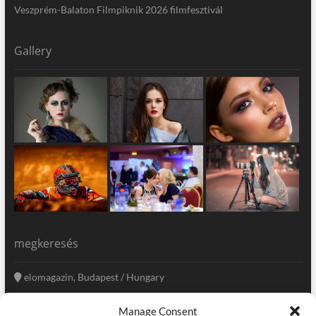
Veszprém-Balaton Filmpiknik 2026 filmfesztivál
Gallery
megkeresés
elomagazin, Budapest / Hungary
+36 20 333-6009
Manage Consent