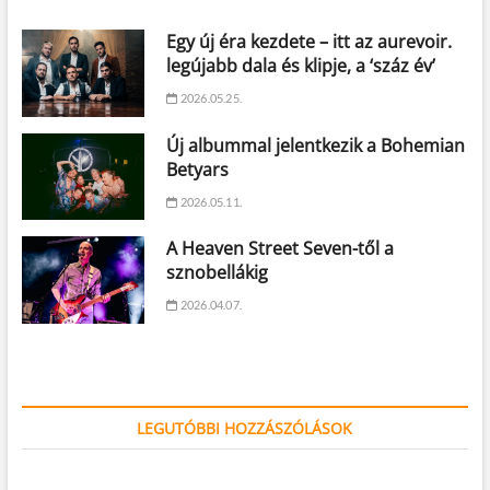
Egy új éra kezdete – itt az aurevoir.
legújabb dala és klipje, a ‘száz év’
2026.05.25.
Új albummal jelentkezik a Bohemian
Betyars
2026.05.11.
A Heaven Street Seven-től a
sznobellákig
2026.04.07.
LEGUTÓBBI HOZZÁSZÓLÁSOK