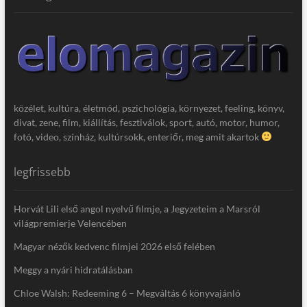
közélet, kultúra, életmód, pszichológia, környezet, feeling, könyv,
divat, zene, film, kiállítás, fesztiválok, sport, autó, motor, humor,
fotó, video, színház, kultúrsokk, enteriőr, meg amit akartok
legfrissebb
Horvát Lili első angol nyelvű filmje, a Jegyzeteim a Marsról
világpremierje Velencében
Magyar nézők kedvenc filmjei 2026 első felében
Meggy a nyári hidratálásban
Chloe Walsh: Redeeming 6 – Megváltás 6 könyvajánló