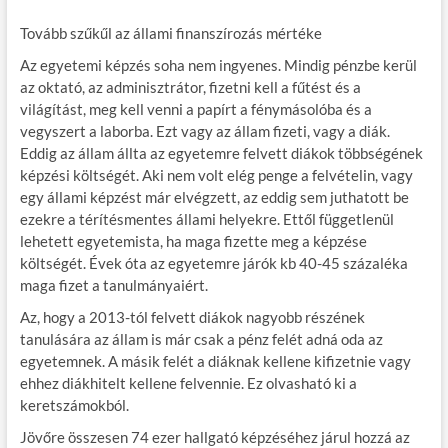
Tovább szűkűl az állami finanszírozás mértéke
Az egyetemi képzés soha nem ingyenes. Mindig pénzbe kerül
az oktató, az adminisztrátor, fizetni kell a fűtést és a
világítást, meg kell venni a papírt a fénymásolóba és a
vegyszert a laborba. Ezt vagy az állam fizeti, vagy a diák.
Eddig az állam állta az egyetemre felvett diákok többségének
képzési költségét. Aki nem volt elég penge a felvételin, vagy
egy állami képzést már elvégzett, az eddig sem juthatott be
ezekre a térítésmentes állami helyekre. Ettől függetlenül
lehetett egyetemista, ha maga fizette meg a képzése
költségét. Évek óta az egyetemre járók kb 40-45 százaléka
maga fizet a tanulmányaiért.
Az, hogy a 2013-tól felvett diákok nagyobb részének
tanulására az állam is már csak a pénz felét adná oda az
egyetemnek. A másik felét a diáknak kellene kifizetnie vagy
ehhez diákhitelt kellene felvennie. Ez olvasható ki a
keretszámokból.
Jövőre összesen 74 ezer hallgató képzéséhez járul hozzá az