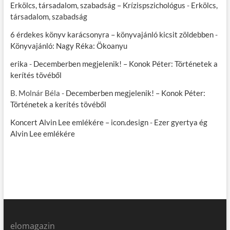
Erkölcs, társadalom, szabadság – Krízispszichológus
-
Erkölcs,
társadalom, szabadság
6 érdekes könyv karácsonyra – könyvajánló kicsit zöldebben
-
Könyvajánló: Nagy Réka: Ökoanyu
erika
-
Decemberben megjelenik! – Konok Péter: Történetek a
kerítés tövéből
B. Molnár Béla
-
Decemberben megjelenik! – Konok Péter:
Történetek a kerítés tövéből
Koncert Alvin Lee emlékére – icon.design
-
Ezer gyertya ég
Alvin Lee emlékére
elomagazin