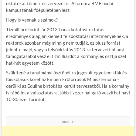
oktatókat tömörítő szervezet is. A fórum a BME budai
kampuszának főépületében lesz.
Hogy is vannak a számok?
Tízmilliárd forint jár 2013-ban a kutatási-oktatási
eredmények alapján kiemelt felsőoktatási intézményeknek, a
rektorok azonban még mindig nem tudják, ez plusz forrást
jelent-e majd, vagy a felsőoktatás 2013-ra tervezett állami
támogatásából vesz el tízmilliárdot a kormány, és osztja szét
hat-hét egyetem között.
Szűkítené a tanulmányi ösztöndíjra jogosult egyetemisták és
főiskolások körét az Emberi Erőforrások Minisztériuma –
derül ki az Eduline birtokába került tervezetből. Ha a kormány
is rábólint a változtatásra, több tízezer hallgató veszíthet havi
10-30 ezer forintot.
HIRDETÉS