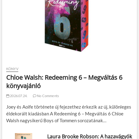
KÖNYV
Chloe Walsh: Redeeming 6 – Megváltás 6
könyvajánló
2026.07.24.
No Comments
Joey és Aoife története új fejezethez érkezik az új, különleges
éldekorált kiadásban A Redeeming 6 – Megváltás 6 Chloe
Walsh nagysikerű Boys of Tommen sorozatának…
Laura Brooke Robson: A hazavágyók