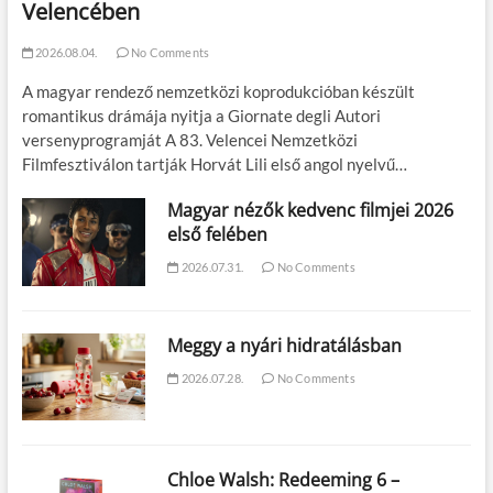
Velencében
2026.08.04.
No Comments
A magyar rendező nemzetközi koprodukcióban készült
romantikus drámája nyitja a Giornate degli Autori
versenyprogramját A 83. Velencei Nemzetközi
Filmfesztiválon tartják Horvát Lili első angol nyelvű…
Magyar nézők kedvenc filmjei 2026
első felében
2026.07.31.
No Comments
Meggy a nyári hidratálásban
2026.07.28.
No Comments
Chloe Walsh: Redeeming 6 –