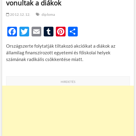
vonultak a diákok
t
o
n
2012.12.12.
diploma
F
T
E
T
Pi
O
ac
w
m
u
nt
ss
Országszerte folytatják tiltakozó akcióikat a diákok az
e
itt
ail
m
er
za
államilag finanszírozott egyetemi és főiskolai helyek
b
er
bl
es
m
számának radikális csökkentése miatt.
o
r
t
e
o
g
HIRDETÉS
k