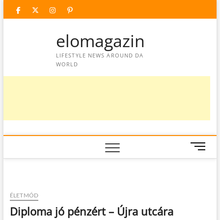
Skip
facebook
twitter
instagram
googleplus
pinterest
to
content
elomagazin
LIFESTYLE NEWS AROUND DA
WORLD
M
e
n
u
B
ÉLETMÓD
u
Diploma jó pénzért – Újra utcára
t