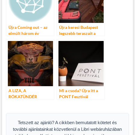
Újra Coming out – az
Újra keresi Budapest
elmúlt három év
legszebb teraszait a
legnézettebb magyar
Főváros
filmje megjelent dvd-n!
A LIZA, A
MI a csoda? Újra itt a
RÓKATÜNDÉR
PONT Fesztivál
RENDEZŐJE, UJJ
MÉSZÁROS KÁROLY
ÚJRA FORGAT
Tetszett az ajánló? A cikkben bemutatott kötetet és
további ajánlatainkat közvetlenül a Libri webáruházában