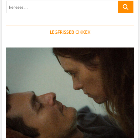
keresés
…
LEGFRISSEB CIKKEK