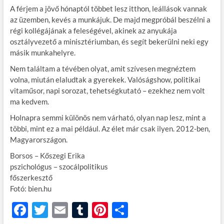
A férjem a jövő hónaptól többet lesz itthon, leállások vannak
az üzemben, kevés a munkájuk. De majd megpróbál beszélni a
régi kollégájának a feleségével, akinek az anyukája
osztályvezető a minisztériumban, és segít bekerülni neki egy
másik munkahelyre.
Nem találtam a tévében olyat, amit szívesen megnéztem
volna, miután elaludtak a gyerekek. Valóságshow, politikai
vitaműsor, napi sorozat, tehetségkutató – ezekhez nem volt
ma kedvem.
Holnapra semmi különös nem várható, olyan nap lesz, mint a
többi, mint ez a mai például. Az élet már csak ilyen. 2012-ben,
Magyarországon.
Borsos – Kőszegi Erika
pszichológus – szocálpolitikus
főszerkesztő
Fotó: bien.hu
F
T
E
T
Pi
O