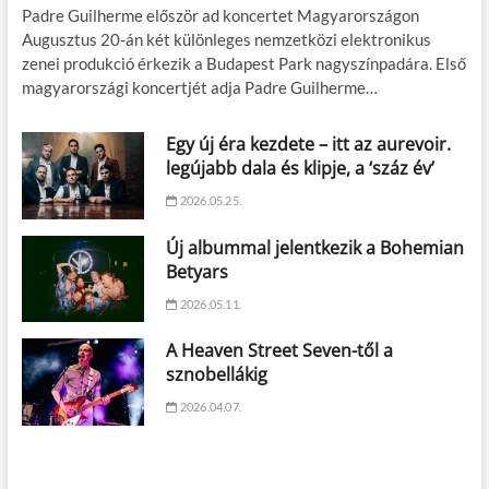
Padre Guilherme először ad koncertet Magyarországon
Augusztus 20-án két különleges nemzetközi elektronikus
zenei produkció érkezik a Budapest Park nagyszínpadára. Első
magyarországi koncertjét adja Padre Guilherme…
Egy új éra kezdete – itt az aurevoir.
legújabb dala és klipje, a ‘száz év’
2026.05.25.
Új albummal jelentkezik a Bohemian
Betyars
2026.05.11.
A Heaven Street Seven-től a
sznobellákig
2026.04.07.