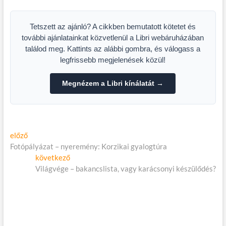
FILMFESZTIVÁL
Tetszett az ajánló? A cikkben bemutatott kötetet és
további ajánlatainkat közvetlenül a Libri webáruházában
találod meg. Kattints az alábbi gombra, és válogass a
legfrissebb megjelenések közül!
Megnézem a Libri kínálatát →
Bejegyzés
Előző
előző
cikk:
Fotópályázat – nyeremény: Korzikai gyalogtúra
navigáció
Következő
következő
cikk:
Világvége – bakancslista, vagy karácsonyi készülődés?