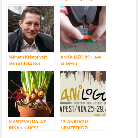
Németh Kristóf volt
ANYA-LÍZIS 89.: Javul
idén a titokzatos
az agyvíz
Jumurdzsák
MASDEVALLIA, AZ
13. ANILOGUE
INKÁK KINCSE
NEMZETKÖZI
ANIMÁCIÓS