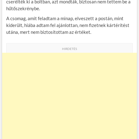
cserélték ki a boltban, azt mondták, biztosan nem tettem be a
hűtőszekrénybe.
A csomag, amit feladtam a minap, elveszett a postán, mint
kiderült, hiába adtam fel ajánlottan, nem fizetnek kártérítést
utána, mert nem biztosítottam az értéket.
HIRDETÉS