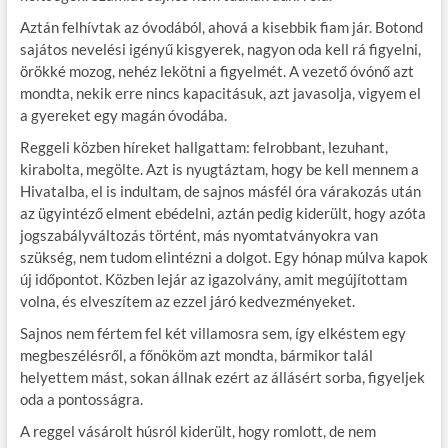
Aztán felhívtak az óvodából, ahová a kisebbik fiam jár. Botond
sajátos nevelési igényű kisgyerek, nagyon oda kell rá figyelni,
örökké mozog, nehéz lekötni a figyelmét. A vezető óvónő azt
mondta, nekik erre nincs kapacitásuk, azt javasolja, vigyem el
a gyereket egy magán óvodába.
Reggeli közben híreket hallgattam: felrobbant, lezuhant,
kirabolta, megölte. Azt is nyugtáztam, hogy be kell mennem a
Hivatalba, el is indultam, de sajnos másfél óra várakozás után
az ügyintéző elment ebédelni, aztán pedig kiderült, hogy azóta
jogszabályváltozás történt, más nyomtatványokra van
szükség, nem tudom elintézni a dolgot. Egy hónap múlva kapok
új időpontot. Közben lejár az igazolvány, amit megújítottam
volna, és elveszítem az ezzel járó kedvezményeket.
Sajnos nem fértem fel két villamosra sem, így elkéstem egy
megbeszélésről, a főnököm azt mondta, bármikor talál
helyettem mást, sokan állnak ezért az állásért sorba, figyeljek
oda a pontosságra.
A reggel vásárolt húsról kiderült, hogy romlott, de nem