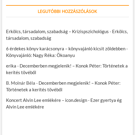
LEGUTÓBBI HOZZÁSZÓLÁSOK
Erkölcs, társadalom, szabadság – Krízispszichológus
-
Erkölcs,
társadalom, szabadság
6 érdekes könyv karácsonyra – könyvajánló kicsit zöldebben
-
Könyvajánló: Nagy Réka: Ökoanyu
erika
-
Decemberben megjelenik! – Konok Péter: Történetek a
kerítés tövéből
B. Molnár Béla
-
Decemberben megjelenik! – Konok Péter:
Történetek a kerítés tövéből
Koncert Alvin Lee emlékére – icon.design
-
Ezer gyertya ég
Alvin Lee emlékére