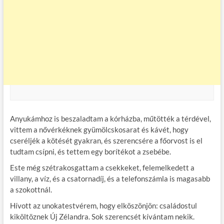
Anyukámhoz is beszaladtam a kórházba, műtötték a térdével,
vittem a nővérkéknek gyümölcskosarat és kávét, hogy
cseréljék a kötését gyakran, és szerencsére a főorvost is el
tudtam csípni, és tettem egy borítékot a zsebébe.
Este még szétrakosgattam a csekkeket, felemelkedett a
villany, a víz, és a csatornadíj, és a telefonszámla is magasabb
a szokottnál.
Hívott az unokatestvérem, hogy elköszönjön: családostul
kiköltöznek Új Zélandra. Sok szerencsét kívántam nekik.