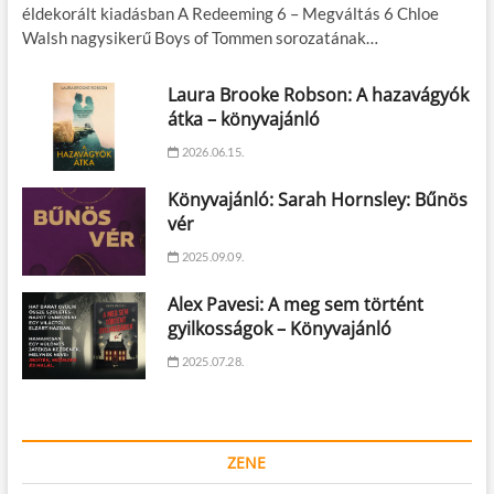
éldekorált kiadásban A Redeeming 6 – Megváltás 6 Chloe
Walsh nagysikerű Boys of Tommen sorozatának…
Laura Brooke Robson: A hazavágyók
átka – könyvajánló
2026.06.15.
Könyvajánló: Sarah Hornsley: Bűnös
vér
2025.09.09.
Alex Pavesi: A meg sem történt
gyilkosságok – Könyvajánló
2025.07.28.
ZENE