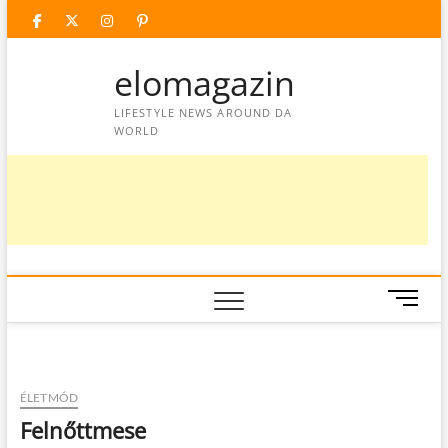
Skip
facebook
twitter
instagram
googleplus
pinterest
to
content
elomagazin
LIFESTYLE NEWS AROUND DA
WORLD
M
e
n
u
B
ÉLETMÓD
u
Felnőttmese
t