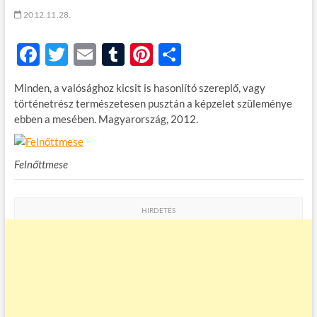
t
2012.11.28.
o
n
F
T
E
T
Pi
O
ac
w
m
u
nt
ss
Minden, a valósághoz kicsit is hasonlító szereplő, vagy
e
itt
ail
m
er
za
történetrész természetesen pusztán a képzelet szüleménye
b
er
bl
es
m
ebben a mesében. Magyarország, 2012.
o
r
t
e
o
g
Felnőttmese
k
HIRDETÉS