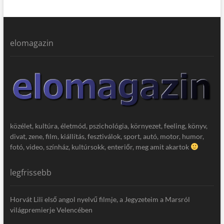
elomagazin
közélet, kultúra, életmód, pszichológia, környezet, feeling, könyv,
divat, zene, film, kiállítás, fesztiválok, sport, autó, motor, humor,
fotó, video, színház, kultúrsokk, enteriőr, meg amit akartok
legfrissebb
Horvát Lili első angol nyelvű filmje, a Jegyzeteim a Marsról
világpremierje Velencében