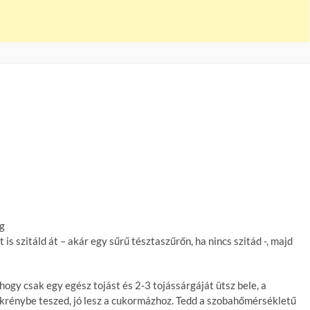
kg
 is szitáld át – akár egy sűrű tésztaszűrőn, ha nincs szitád -, majd
hogy csak egy egész tojást és 2-3 tojássárgáját ütsz bele, a
krénybe teszed, jó lesz a cukormázhoz. Tedd a szobahőmérsékletű