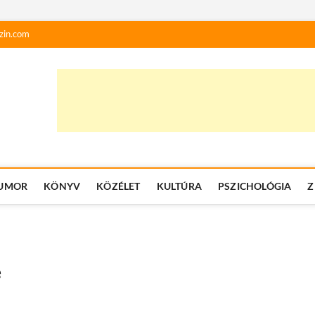
zin.com
UMOR
KÖNYV
KÖZÉLET
KULTÚRA
PSZICHOLÓGIA
Z
e