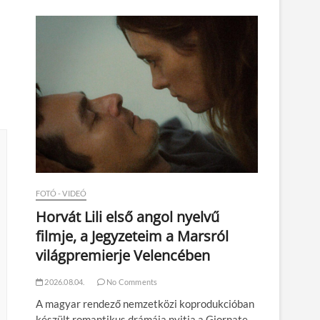
n
FOTÓ - VIDEÓ
Horvát Lili első angol nyelvű
filmje, a Jegyzeteim a Marsról
világpremierje Velencében
2026.08.04.
No Comments
A magyar rendező nemzetközi koprodukcióban
készült romantikus drámája nyitja a Giornate