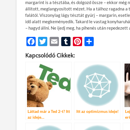
margarint is a tésztába, és dolgozd össze – ekkor még n
állított, meglangyosított mézet. Ha a tálhoz ragadna a 
falától. Viszonylag lágy tésztát gyúrj – margarin, eset
idő alatt megkeményedik. Takard le vastag konyharuháva
– hagyd állni. Ne ijedj meg, ha pihenés után repedezett 
F
T
E
T
Pi
O
ac
w
m
u
nt
ss
Kapcsolódó Cikkek:
e
itt
ail
m
er
za
b
er
bl
es
m
o
r
t
e
o
g
k
Láttad már a Ted 2-t? Itt
Itt az optimizmus ideje!
Le
az ideje…
er
– 
nő