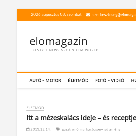
Skip
2026 augusztus 08, szombat
szerkesztoseg@elomaga
to
content
elomagazin
LIFESTYLE NEWS AROUND DA WORLD
AUTÓ – MOTOR
ÉLETMÓD
FOTÓ – VIDEÓ
H
ÉLETMÓD
Itt a mézeskalács ideje – és receptj
2013.12.14.
gasztronómia
karácsony
sütemény