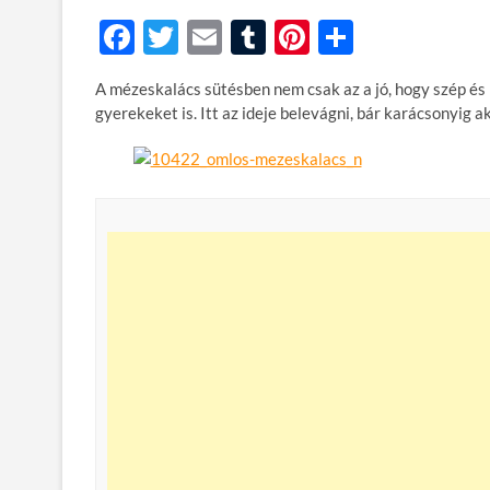
F
T
E
T
Pi
O
ac
w
m
u
nt
ss
A mézeskalács sütésben nem csak az a jó, hogy szép és
e
itt
ail
m
er
za
gyerekeket is. Itt az ideje belevágni, bár karácsonyig
b
er
bl
es
m
o
r
t
e
o
g
k