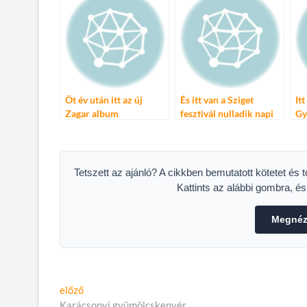
Öt év után itt az új
És itt van a Sziget
It
Zagar album
fesztivál nulladik napi
Gy
programja!
Tetszett az ajánló? A cikkben bemutatott kötetet és 
Kattints az alábbi gombra, é
Megnéze
Bejegyzés
Előző
előző
cikk:
Karácsonyi gyümölcskenyér