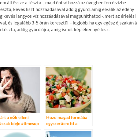
em áll össze a tészta -, majd öntsd hozzá az üvegben forró vízbe
tészta, kevés liszt hozzáadásával addig gyúrd, amíg elválik az edény
leg kevés langyos víz hozzáadásával megpuhíthatod -, mert az érlelési
l, és legalább 3-5 órán keresztül – legjobb, ha egy egész éjszakán á
a tészta, addig gyúrd újra, amíg ismét képlékennyé lesz.
járt a nők elleni
Hozd magad formába
őszak ideje #timesup
egyszerűen: itt a
Összefogások a
tavaszváró négynapos
kért
böjt