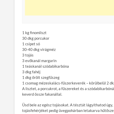
1 kg finomliszt
30 dkg porcukor
1 csipet só
30-40 dkg virágméz
3 tojás
3 evőkanál margarin
1 teáskanál szódabikarbóna
3 dkg fahéj
1 dkg őrölt szegfűszeg
1 csomag mézeskalács-fűszerkeverék – körülbelül 2 d
A lisztet, a porcukrot, a fűszereket és a szódabikarbónát
keverd össze fakanállal.
Üsd bele az egész tojásokat. A tésztát lágyíthatod úgy, 
tojásfehérjéket pedig üvegpohárban letakarva hűtősze