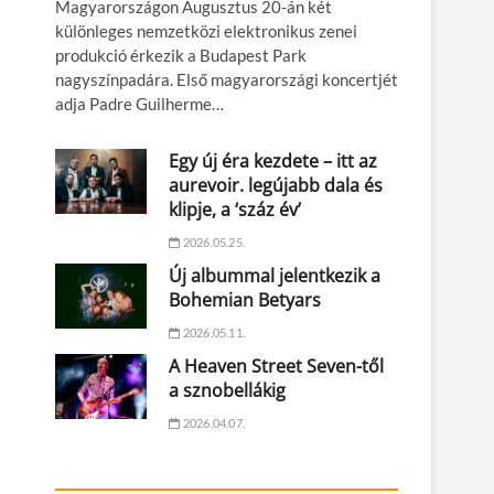
Magyarországon Augusztus 20-án két
különleges nemzetközi elektronikus zenei
produkció érkezik a Budapest Park
nagyszínpadára. Első magyarországi koncertjét
adja Padre Guilherme…
Egy új éra kezdete – itt az
aurevoir. legújabb dala és
klipje, a ‘száz év’
2026.05.25.
Új albummal jelentkezik a
Bohemian Betyars
2026.05.11.
A Heaven Street Seven-től
a sznobellákig
2026.04.07.