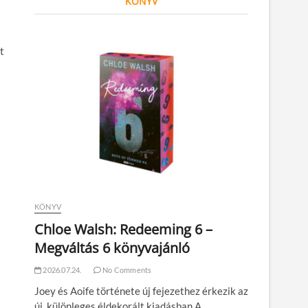
KÖNYV
t
KÖNYV
Chloe Walsh: Redeeming 6 –
Megváltás 6 könyvajánló
2026.07.24.
No Comments
Joey és Aoife története új fejezethez érkezik az
új, különleges éldekorált kiadásban A