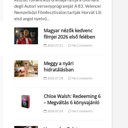
degli Autori versenyprogramját A 83. Velencei
Nemzetközi Filmfesztiválon tartják Horvát Lili
első angol nyelvű…
Magyar nézők kedvenc
filmjei 2026 első felében
2026.07.31.
No Comments
Meggy a nyári
hidratálásban
2026.07.28.
No Comments
Chloe Walsh: Redeeming 6
– Megváltás 6 könyvajánló
2026.07.24.
No Comments