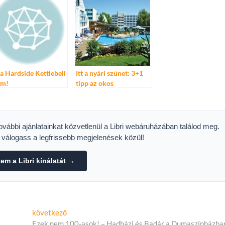
t a Hardside Kettlebell
Itt a nyári szünet: 3+1
m!
tipp az okos
időbeosztáshoz – A 11
hetes magyar vakáció
nincs a top 10-ben
Európában
további ajánlatainkat közvetlenül a Libri webáruházában találod meg.
s válogass a legfrissebb megjelenések közül!
m a Libri kínálatát →
Következő
következő
cikk:
Ezek nem 100-asok! – Hadházi és Badár a Dumaszínházba