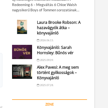
Redeeming 6 – Megváltás 6 Chloe Walsh
nagysikerű Boys of Tommen sorozatának…
Laura Brooke Robson: A
hazavágyók átka –
könyvajánló
2026.06.15.
Könyvajánló: Sarah
Hornsley: Bűnös vér
2025.09.09.
Alex Pavesi: A meg sem
történt gyilkosságok –
Könyvajánló
2025.07.28.
ZENE
n!