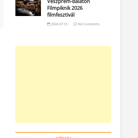
Veszprém-Balaton
Filmpiknik 2026
filmfesztivál
2026.07.15.
No Comments