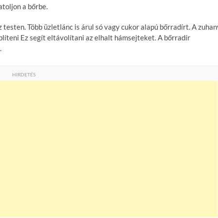
toljon a bőrbe.
testen. Több üzletlánc is árul só vagy cukor alapú bőrradírt. A zuhan
líteni Ez segít eltávolítani az elhalt hámsejteket. A bőrradír
.
HIRDETÉS