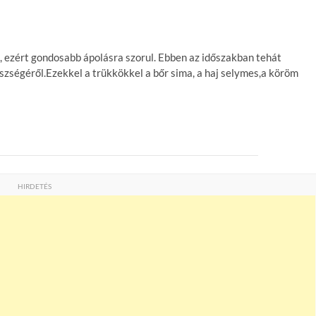
tja, ezért gondosabb ápolásra szorul. Ebben az időszakban tehát
zségéről.Ezekkel a trükkökkel a bőr sima, a haj selymes,a köröm
HIRDETÉS