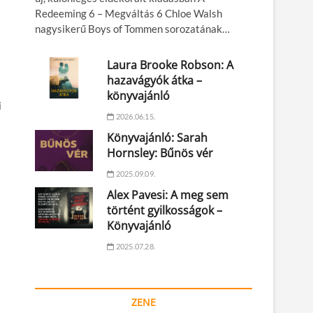
Redeeming 6 – Megváltás 6 Chloe Walsh
nagysikerű Boys of Tommen sorozatának…
Laura Brooke Robson: A
hazavágyók átka –
könyvajánló
i
2026.06.15.
Könyvajánló: Sarah
Hornsley: Bűnös vér
2025.09.09.
Alex Pavesi: A meg sem
történt gyilkosságok –
Könyvajánló
2025.07.28.
ZENE