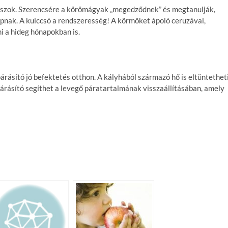
uszok. Szerencsére a körömágyak „megedződnek” és megtanulják,
apnak. A kulccsó a rendszeresség! A körmöket ápoló ceruzával,
i a hideg hónapokban is.
párásító jó befektetés otthon. A kályhából származó hő is eltüntethet
árásító segíthet a levegő páratartalmának visszaállításában, amely