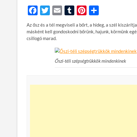
F
T
E
T
Pi
O
ac
w
m
u
nt
ss
Az ősz és a tél megviseli a bőrt, a hideg, a szél kiszárí
e
itt
ail
m
er
za
másként kell gondoskodni bőrünk, hajunk, körmünk egés
b
er
bl
es
m
csillogó marad.
o
r
t
e
o
g
Őszi-téli szépségtrükkök mindenkinek
k