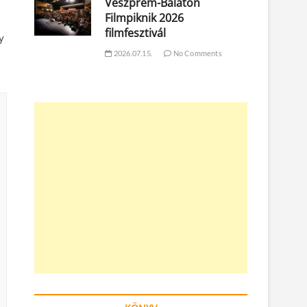
Veszprém-Balaton
Filmpiknik 2026
filmfesztivál
y
2026.07.15.
No Comments