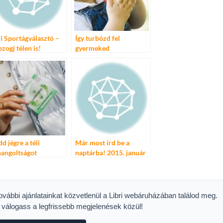
li Sportágválasztó –
Így turbózd fel
zogj télen is!
gyermeked
immunrendszerét az
őszi szünetben
dd jégre a téli
Már most írd be a
hangoltságot
naptárba! 2015. január
18., Téli Sportágválasztó
Városligeti Műjégpálya
további ajánlatainkat közvetlenül a Libri webáruházában találod meg.
s válogass a legfrissebb megjelenések közül!