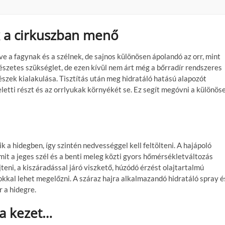
k a cirkuszban menő
ve a fagynak és a szélnek, de sajnos különösen ápolandó az orr, mint
mészetes szükséglet, de ezen kívül nem árt még a bőrradír rendszeres
észek kialakulása. Tisztítás után meg hidratáló hatású alapozót
letti részt és az orrlyukak környékét se. Ez segít megóvni a különös
k a hidegben, így szintén nedvességgel kell feltölteni. A hajápoló
mit a jeges szél és a benti meleg közti gyors hőmérsékletváltozás
jteni, a kiszáradással járó viszkető, húzódó érzést olajtartalmú
nokkal lehet megelőzni. A száraz hajra alkalmazandó hidratáló spray é
 a hidegre.
 a kezet…