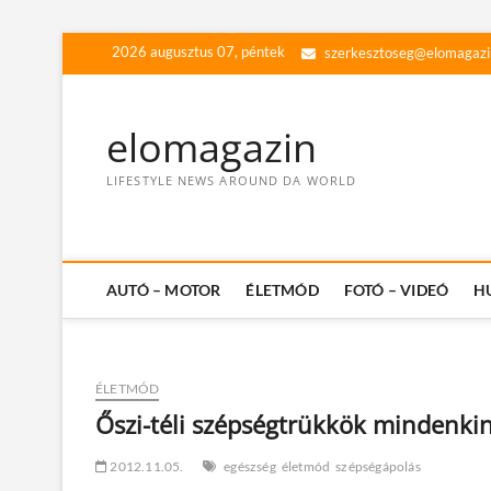
Skip
2026 augusztus 07, péntek
szerkesztoseg@elomagazi
to
content
elomagazin
LIFESTYLE NEWS AROUND DA WORLD
AUTÓ – MOTOR
ÉLETMÓD
FOTÓ – VIDEÓ
H
ÉLETMÓD
Őszi-téli szépségtrükkök mindenki
2012.11.05.
egészség
életmód
szépségápolás