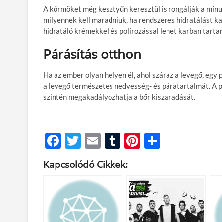
A körmöket még kesztyűn keresztül is rongálják a mín
milyennek kell maradniuk, ha rendszeres hidratálást k
hidratáló krémekkel és polírozással lehet karban tartan
Párásítás otthon
Ha az ember olyan helyen él, ahol száraz a levegő, egy 
a levegő természetes nedvesség- és páratartalmát. A p
szintén megakadályozhatja a bőr kiszáradását.
F
T
E
T
Pi
O
ac
w
m
u
nt
ss
Kapcsolódó Cikkek:
e
itt
ail
m
er
za
b
er
bl
es
m
o
r
t
e
o
g