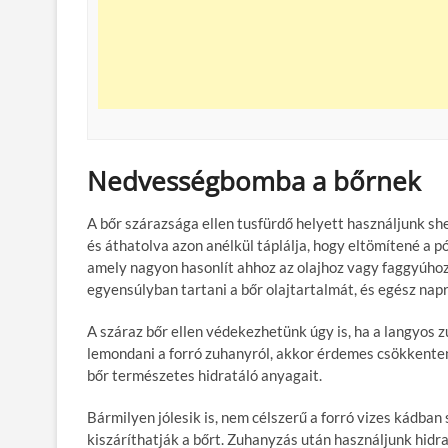
Nedvességbomba a bőrnek
A bőr szárazsága ellen tusfürdő helyett használjunk shea
és áthatolva azon anélkül táplálja, hogy eltömítené a p
amely nagyon hasonlít ahhoz az olajhoz vagy faggyúhoz,
egyensúlyban tartani a bőr olajtartalmát, és egész napr
A száraz bőr ellen védekezhetünk úgy is, ha a langyos
lemondani a forró zuhanyról, akkor érdemes csökkenteni
bőr természetes hidratáló anyagait.
Bármilyen jólesik is, nem célszerű a forró vizes kádban 
kiszáríthatják a bőrt. Zuhanyzás után használjunk hidra