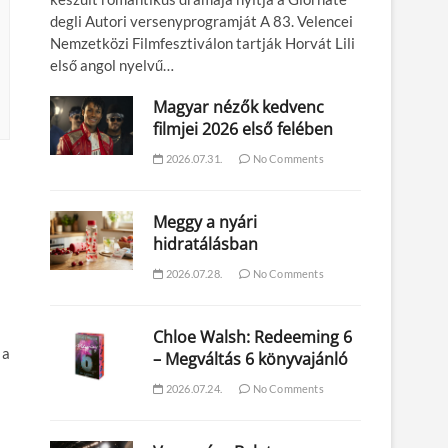
degli Autori versenyprogramját A 83. Velencei
Nemzetközi Filmfesztiválon tartják Horvát Lili
első angol nyelvű…
Magyar nézők kedvenc
filmjei 2026 első felében
2026.07.31.
No Comments
Meggy a nyári
hidratálásban
2026.07.28.
No Comments
Chloe Walsh: Redeeming 6
 a
– Megváltás 6 könyvajánló
2026.07.24.
No Comments