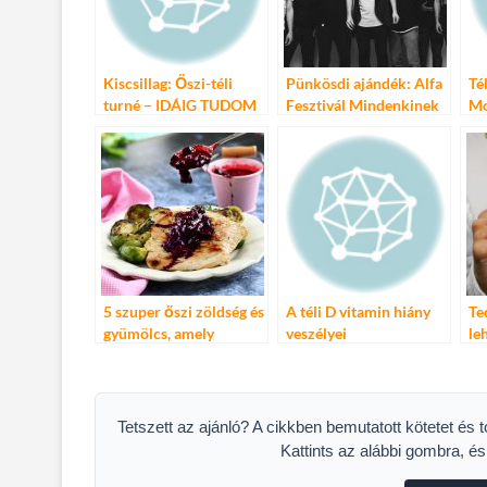
k
Kiscsillag: Őszi-téli
Pünkösdi ajándék: Alfa
Té
turné – IDÁIG TUDOM
Fesztivál Mindenkinek
Mo
A TÖRTÉNETET
5 szuper őszi zöldség és
A téli D vitamin hiány
Te
gyümölcs, amely
veszélyei
le
nagyszerűen
kombinálható pulykával
Tetszett az ajánló? A cikkben bemutatott kötetet és 
Kattints az alábbi gombra, é