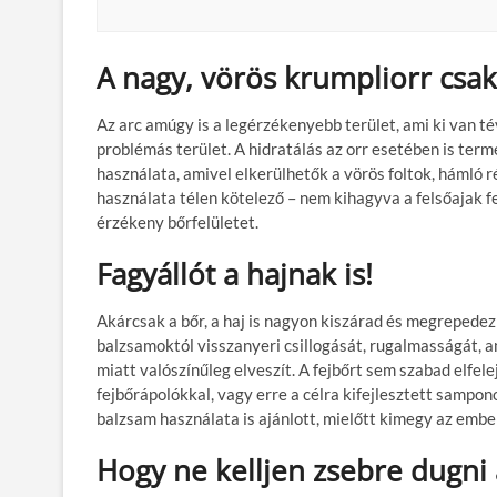
A nagy, vörös krumpliorr csa
Az arc amúgy is a legérzékenyebb terület, ami ki van té
problémás terület. A hidratálás az orr esetében is ter
használata, amivel elkerülhetők a vörös foltok, hámló r
használata télen kötelező – nem kihagyva a felsőajak fe
érzékeny bőrfelületet.
Fagyállót a hajnak is!
Akárcsak a bőr, a haj is nagyon kiszárad és megrepedezi
balzsamoktól visszanyeri csillogását, rugalmasságát, a
miatt valószínűleg elveszít. A fejbőrt sem szabad elfele
fejbőrápolókkal, vagy erre a célra kifejlesztett sampo
balzsam használata is ajánlott, mielőtt kimegy az ember
Hogy ne kelljen zsebre dugni