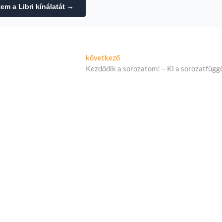
m a Libri kínálatát →
Következő
következő
cikk:
Kezdődik a sorozatom! – Ki a sorozatfügg