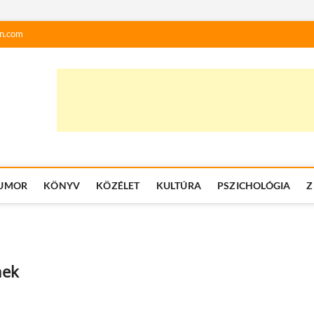
n.com
UMOR
KÖNYV
KÖZÉLET
KULTÚRA
PSZICHOLÓGIA
Z
nek