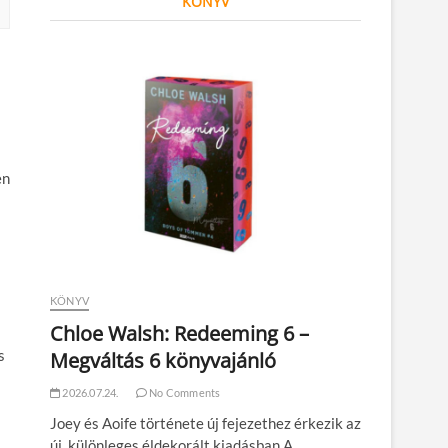
KÖNYV
en
KÖNYV
Chloe Walsh: Redeeming 6 –
s
Megváltás 6 könyvajánló
2026.07.24.
No Comments
Joey és Aoife története új fejezethez érkezik az
új, különleges éldekorált kiadásban A