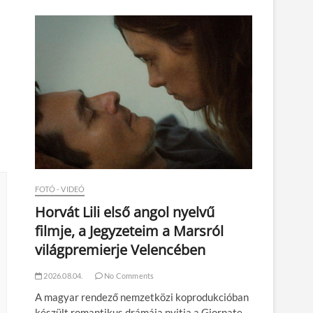
n
FOTÓ - VIDEÓ
Horvát Lili első angol nyelvű
filmje, a Jegyzeteim a Marsról
világpremierje Velencében
2026.08.04.
No Comments
A magyar rendező nemzetközi koprodukcióban
készült romantikus drámája nyitja a Giornate