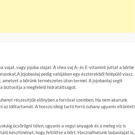
 vajat, vagy jojoba olajat. A shea vaj A- és E-vitamint juttat a bőrbe
órusokat.A jojobaolaj pedig valójában egy észterekből felépülő viasz,
 amelyet a bőrünk természetes úton termel. A jojobaolaj segít
a biztosítja a megfelelő hidratáltságot.
 zuhanyt részesítjük előnyben a forróval szemben. Ha nem akarunk
 az időtartamát. A hosszú ideig tartó forró zuhany ugyanis eltünteti
sokáig ücsörögni télen, ugyanis a vegyi anyagok és a meleg víz is
táló készítményt, hogy feltöltse a bőrt. Használhatunk babaolajat is,