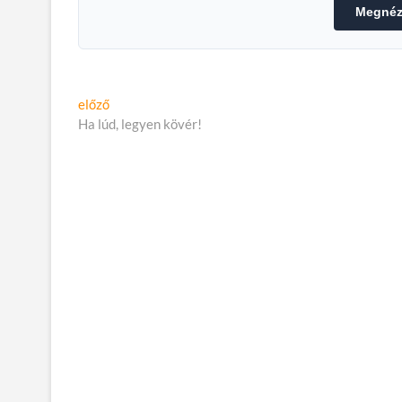
Megnéze
Bejegyzés
Előző
előző
cikk:
Ha lúd, legyen kövér!
navigáció