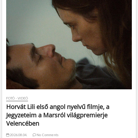
FOTÓ - VIDEÓ
Horvát Lili első angol nyelvű filmje, a
Jegyzeteim a Marsról világpremierje
Velencében
2026.08.04.
No Comments