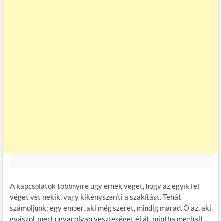
A kapcsolatok többnyire úgy érnek véget, hogy az egyik fél
véget vet nekik, vagy kikényszeríti a szakítást. Tehát
számoljunk: egy ember, aki még szeret, mindig marad. Ő az, aki
gyászol, mert ugyanolyan veszteséget él át, mintha meghalt