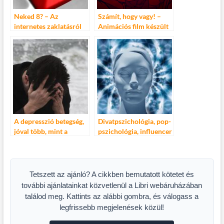
Neked 8? – Az
Számít, hogy vagy! –
internetes zaklatásról
Animációs film készült
a lelki egészség
megőrzésének
fontosságáról
A depresszió betegség,
Divatpszichológia, pop-
jóval több, mint a
pszichológia, influencer
rosszkedv
pszichológia
Tetszett az ajánló? A cikkben bemutatott kötetet és
további ajánlatainkat közvetlenül a Libri webáruházában
találod meg. Kattints az alábbi gombra, és válogass a
legfrissebb megjelenések közül!