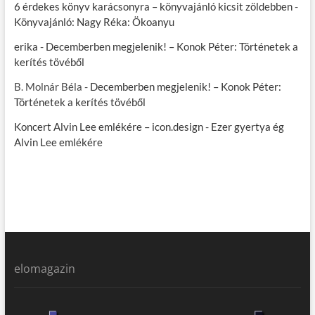
6 érdekes könyv karácsonyra – könyvajánló kicsit zöldebben
-
Könyvajánló: Nagy Réka: Ökoanyu
erika
-
Decemberben megjelenik! – Konok Péter: Történetek a
kerítés tövéből
B. Molnár Béla
-
Decemberben megjelenik! – Konok Péter:
Történetek a kerítés tövéből
Koncert Alvin Lee emlékére – icon.design
-
Ezer gyertya ég
Alvin Lee emlékére
elomagazin