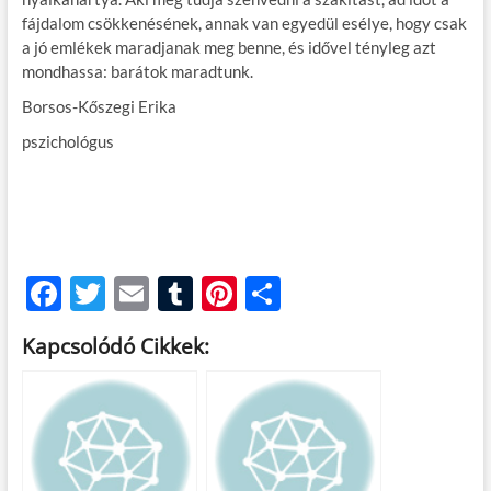
fájdalom csökkenésének, annak van egyedül esélye, hogy csak
a jó emlékek maradjanak meg benne, és idővel tényleg azt
mondhassa: barátok maradtunk.
Borsos-Kőszegi Erika
pszichológus
F
T
E
T
Pi
O
ac
w
m
u
nt
ss
Kapcsolódó Cikkek:
e
itt
ail
m
er
za
b
er
bl
es
m
o
r
t
e
o
g