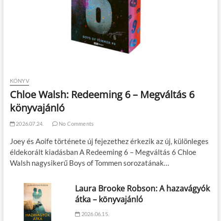
KÖNYV
Chloe Walsh: Redeeming 6 – Megváltás 6
könyvajánló
2026.07.24.
No Comments
Joey és Aoife története új fejezethez érkezik az új, különleges
éldekorált kiadásban A Redeeming 6 – Megváltás 6 Chloe
Walsh nagysikerű Boys of Tommen sorozatának…
Laura Brooke Robson: A hazavágyók
átka – könyvajánló
2026.06.15.