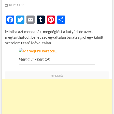
t
2012.11.11.
o
n
F
T
E
T
Pi
O
ac
w
m
u
nt
ss
Mintha azt mondanák, megdöglött a kutyád, de azért
e
itt
ail
m
er
za
megtarthatod…Lehet szó egyáltalán barátságról egy kihűlt
b
er
bl
es
m
szerelem után? Idővel talán.
o
r
t
e
o
g
Maradjunk barátok…
k
HIRDETÉS