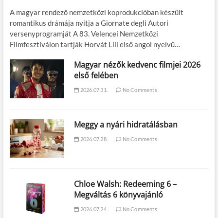
A magyar rendező nemzetközi koprodukcióban készült
romantikus drámája nyitja a Giornate degli Autori
versenyprogramját A 83. Velencei Nemzetközi
Filmfesztiválon tartják Horvát Lili első angol nyelvű…
Magyar nézők kedvenc filmjei 2026
első felében
2026.07.31.
No Comments
Meggy a nyári hidratálásban
2026.07.28.
No Comments
Chloe Walsh: Redeeming 6 –
Megváltás 6 könyvajánló
2026.07.24.
No Comments