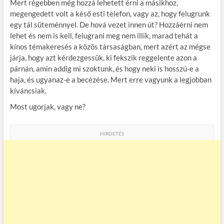
Mert régebben még hozzá lehetett érni a másikhoz,
megengedett volt a késő esti telefon, vagy az, hogy felugrunk
egy tál süteménnyel. De hová vezet innen út? Hozzáérni nem
lehet és nem is kell, felugrani meg nem illik, marad tehát a
kínos témakeresés a közös társaságban, mert azért az mégse
járja, hogy azt kérdezgessük, ki fekszik reggelente azon a
párnán, amin addig mi szoktunk, és hogy neki is hosszú-e a
haja, és ugyanaz-e a becézése. Mert erre vagyunk a legjobban
kíváncsiak.
Most ugorjak, vagy ne?
HIRDETÉS