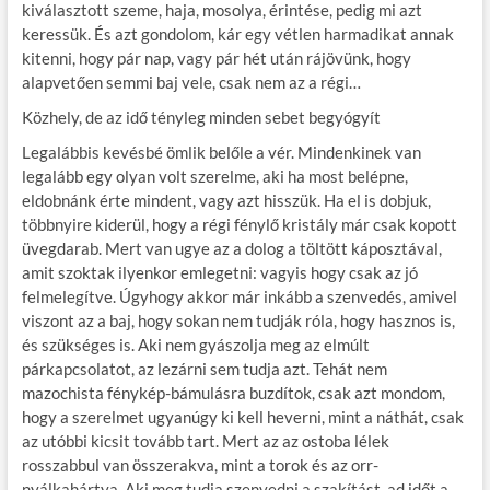
kiválasztott szeme, haja, mosolya, érintése, pedig mi azt
keressük. És azt gondolom, kár egy vétlen harmadikat annak
kitenni, hogy pár nap, vagy pár hét után rájövünk, hogy
alapvetően semmi baj vele, csak nem az a régi…
Közhely, de az idő tényleg minden sebet begyógyít
Legalábbis kevésbé ömlik belőle a vér. Mindenkinek van
legalább egy olyan volt szerelme, aki ha most belépne,
eldobnánk érte mindent, vagy azt hisszük. Ha el is dobjuk,
többnyire kiderül, hogy a régi fénylő kristály már csak kopott
üvegdarab. Mert van ugye az a dolog a töltött káposztával,
amit szoktak ilyenkor emlegetni: vagyis hogy csak az jó
felmelegítve. Úgyhogy akkor már inkább a szenvedés, amivel
viszont az a baj, hogy sokan nem tudják róla, hogy hasznos is,
és szükséges is. Aki nem gyászolja meg az elmúlt
párkapcsolatot, az lezárni sem tudja azt. Tehát nem
mazochista fénykép-bámulásra buzdítok, csak azt mondom,
hogy a szerelmet ugyanúgy ki kell heverni, mint a náthát, csak
az utóbbi kicsit tovább tart. Mert az az ostoba lélek
rosszabbul van összerakva, mint a torok és az orr-
nyálkahártya. Aki meg tudja szenvedni a szakítást, ad időt a