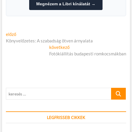
Megnézem a Libri kínálatát →
Bejegyzés
Előző
előző
cikk:
Könyvelőzetes: A szabadság ötven árnyalata
navigáció
Következő
következő
cikk:
Fotókiállítás budapesti romkocsmákban
keresés
…
LEGFRISSEB CIKKEK