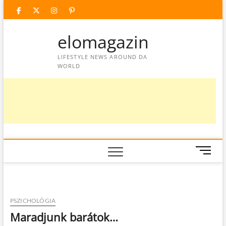
Skip
facebook
twitter
instagram
googleplus
pinterest
to
content
elomagazin
LIFESTYLE NEWS AROUND DA
WORLD
M
e
n
u
B
PSZICHOLÓGIA
u
Maradjunk barátok…
t