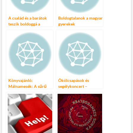
k
A család és a barátok
Boldogtalanok a magyar
teszik boldoggá a
gyerekek
magyarokat
Könyvajánló:
Ökölcsapások és
Málnamesék: A sűrű
segélykoncert –
hétköznapokról – Mese,
Demcsák vs. Curtis
tippekkel szülőknek