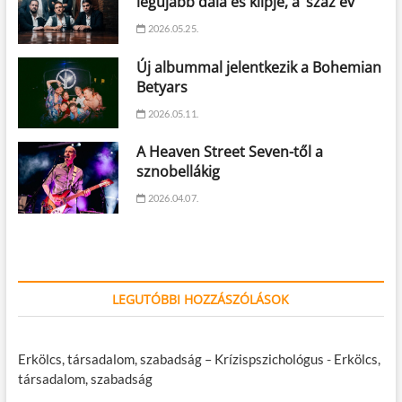
legújabb dala és klipje, a ‘száz év’
2026.05.25.
Új albummal jelentkezik a Bohemian
Betyars
2026.05.11.
A Heaven Street Seven-től a
sznobellákig
2026.04.07.
LEGUTÓBBI HOZZÁSZÓLÁSOK
Erkölcs, társadalom, szabadság – Krízispszichológus
-
Erkölcs,
társadalom, szabadság