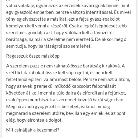
volna valakije, ugyanazok az érzések kavarognak benne, mint
egy gyászoló emberben, persze változó intenzitással. És mivel
tényleg elvesztette a másikat, ezt a fajta gyász-reakciót
komolyan kell venni a részéről. Csak a legkétségbeesettebb
szerelmes gondolja azt, hogy valóban kell a távozó fél
barátsága, ha már a szerelme nem elérhető. De akkor még ő
sem tudja, hogy barátságról szó sem lehet.
Ragasszuk össze másképp
A szerelem-puzzle nem rakható össze barátság kirakóvá. A
széttört darabokat össze kell söprögetni, és nem kell
feltétlenül építeni valami mást belőle. Persze nem azt állítom,
hogy az évekig remekül működő kapcsolat felbomlását
követően át kell menni a túloldalra és elfordítani a fejünket,
csak éppen nem hiszek a szerelmet követő barátságokban.
Még ha az idő gyógyított is be sebet, valahol mindig
megmarad a szerelem utóíze, bevillan egy emlék, és az pont
elég, hogy elrontsa a dolgot.
Mit csináljak a kezemmel?