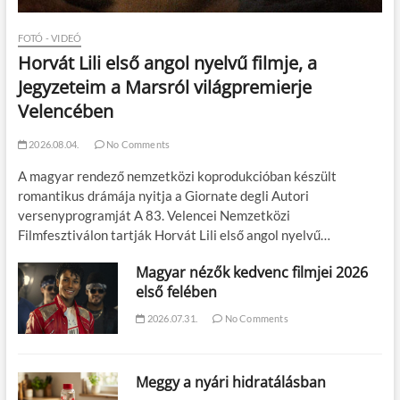
FOTÓ - VIDEÓ
Horvát Lili első angol nyelvű filmje, a
Jegyzeteim a Marsról világpremierje
Velencében
2026.08.04.
No Comments
A magyar rendező nemzetközi koprodukcióban készült
romantikus drámája nyitja a Giornate degli Autori
versenyprogramját A 83. Velencei Nemzetközi
Filmfesztiválon tartják Horvát Lili első angol nyelvű…
Magyar nézők kedvenc filmjei 2026
első felében
2026.07.31.
No Comments
Meggy a nyári hidratálásban