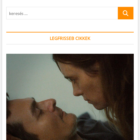
keresés
…
LEGFRISSEB CIKKEK