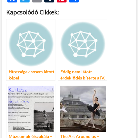
ac
w
m
u
nt
ss
Kapcsolódó Cikkek:
e
itt
ail
m
er
za
b
er
bl
es
m
o
r
t
e
o
g
k
Hírességek sosem látott
Eddig nem látott
képei
érdeklődés kísérte a IV.
PsychArt24
festőmaratont
Múzeumok éjszakája –
The Art Around us –