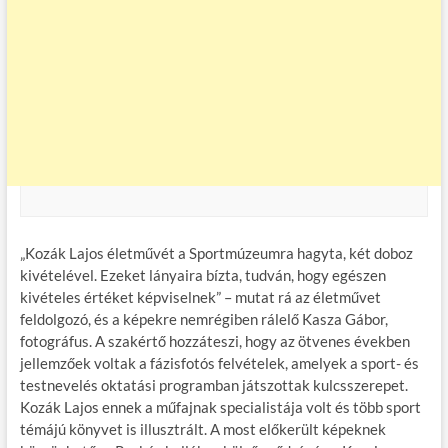
„Kozák Lajos életművét a Sportmúzeumra hagyta, két doboz
kivételével. Ezeket lányaira bízta, tudván, hogy egészen
kivételes értéket képviselnek” – mutat rá az életművet
feldolgozó, és a képekre nemrégiben rálelő Kasza Gábor,
fotográfus. A szakértő hozzáteszi, hogy az ötvenes években
jellemzőek voltak a fázisfotós felvételek, amelyek a sport- és
testnevelés oktatási programban játszottak kulcsszerepet.
Kozák Lajos ennek a műfajnak specialistája volt és több sport
témájú könyvet is illusztrált. A most előkerült képeknek