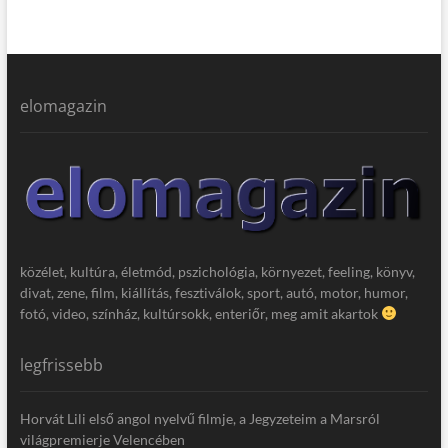
elomagazin
közélet, kultúra, életmód, pszichológia, környezet, feeling, könyv,
divat, zene, film, kiállítás, fesztiválok, sport, autó, motor, humor,
fotó, video, színház, kultúrsokk, enteriőr, meg amit akartok
legfrissebb
Horvát Lili első angol nyelvű filmje, a Jegyzeteim a Marsról
világpremierje Velencében