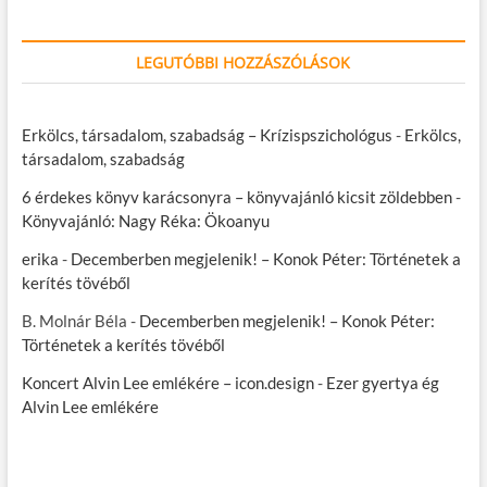
LEGUTÓBBI HOZZÁSZÓLÁSOK
Erkölcs, társadalom, szabadság – Krízispszichológus
-
Erkölcs,
társadalom, szabadság
6 érdekes könyv karácsonyra – könyvajánló kicsit zöldebben
-
Könyvajánló: Nagy Réka: Ökoanyu
erika
-
Decemberben megjelenik! – Konok Péter: Történetek a
kerítés tövéből
B. Molnár Béla
-
Decemberben megjelenik! – Konok Péter:
Történetek a kerítés tövéből
Koncert Alvin Lee emlékére – icon.design
-
Ezer gyertya ég
Alvin Lee emlékére