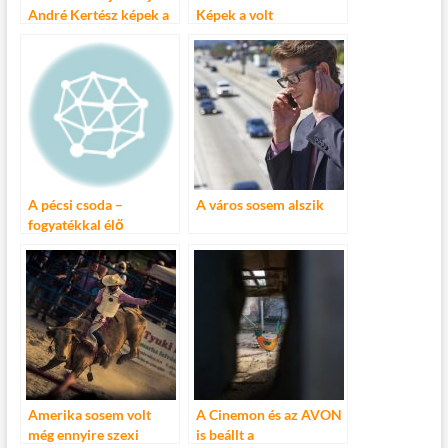
André Kertész képek a
Képek a volt
Capa Központban
Balettintézetből
fotókiállítás
A pécsi csoda –
A város sosem alszik
fogyatékkal élő
gyerekek és a természet
Amerika sosem volt
A Cinemon és az AVON
még ennyire szexi
is beállt a