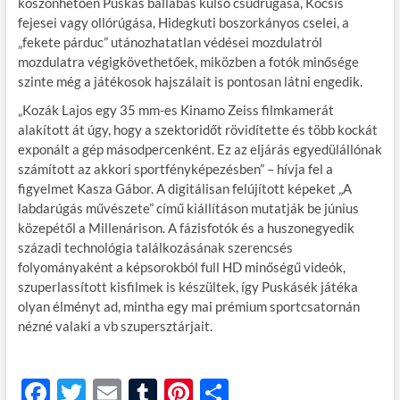
köszönhetően Puskás ballábas külső csűdrúgása, Kocsis
fejesei vagy ollórúgása, Hidegkuti boszorkányos cselei, a
„fekete párduc” utánozhatatlan védései mozdulatról
mozdulatra végigkövethetőek, miközben a fotók minősége
szinte még a játékosok hajszálait is pontosan látni engedik.
„Kozák Lajos egy 35 mm-es Kinamo Zeiss filmkamerát
alakított át úgy, hogy a szektoridőt rövidítette és több kockát
exponált a gép másodpercenként. Ez az eljárás egyedülállónak
számított az akkori sportfényképezésben” – hívja fel a
figyelmet Kasza Gábor. A digitálisan felújított képeket „A
labdarúgás művészete” című kiállításon mutatják be június
közepétől a Millenárison. A fázisfotók és a huszonegyedik
századi technológia találkozásának szerencsés
folyományaként a képsorokból full HD minőségű videók,
szuperlassított kisfilmek is készültek, így Puskásék játéka
olyan élményt ad, mintha egy mai prémium sportcsatornán
nézné valaki a vb szupersztárjait.
F
T
E
T
Pi
O