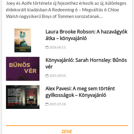
Joey és Aoife története új fejezethez érkezik az új, különleges
éldekorált kiadásban A Redeeming 6 – Megváltás 6 Chloe
Walsh nagysikerű Boys of Tommen sorozatának…
Laura Brooke Robson: A hazavágyók
átka – könyvajánló
2026.06.15.
Könyvajánló: Sarah Hornsley: Bűnös
vér
2025.09.09.
Alex Pavesi: A meg sem történt
gyilkosságok – Könyvajánló
2025.07.28.
ZENE