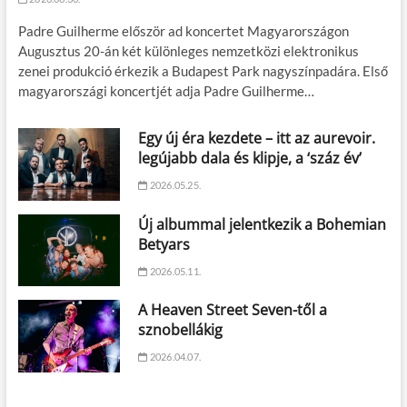
Padre Guilherme először ad koncertet Magyarországon
Augusztus 20-án két különleges nemzetközi elektronikus
zenei produkció érkezik a Budapest Park nagyszínpadára. Első
magyarországi koncertjét adja Padre Guilherme…
Egy új éra kezdete – itt az aurevoir.
legújabb dala és klipje, a ‘száz év’
2026.05.25.
Új albummal jelentkezik a Bohemian
Betyars
2026.05.11.
A Heaven Street Seven-től a
sznobellákig
2026.04.07.