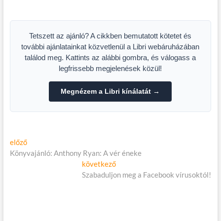
mélyszegénységben élő
nőket bemutató film, a
Toldi lányok mellé
Tetszett az ajánló? A cikkben bemutatott kötetet és
további ajánlatainkat közvetlenül a Libri webáruházában
találod meg. Kattints az alábbi gombra, és válogass a
legfrissebb megjelenések közül!
Megnézem a Libri kínálatát →
Bejegyzés
Előző
előző
cikk:
Könyvajánló: Anthony Ryan: A vér éneke
navigáció
Következő
következő
cikk:
Szabaduljon meg a Facebook vírusoktól!