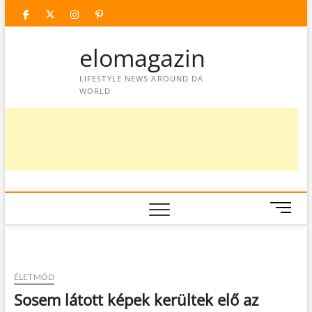
Skip
facebook
twitter
instagram
googleplus
pinterest
to
content
elomagazin
LIFESTYLE NEWS AROUND DA
WORLD
M
e
n
u
B
ÉLETMÓD
u
Sosem látott képek kerültek elő az
t