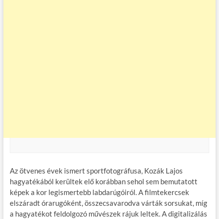
Az ötvenes évek ismert sportfotográfusa, Kozák Lajos
hagyatékából kerültek elő korábban sehol sem bemutatott
képek a kor legismertebb labdarúgóiról. A filmtekercsek
elszáradt órarugóként, összecsavarodva várták sorsukat, míg
a hagyatékot feldolgozó művészek rájuk leltek. A digitalizálás