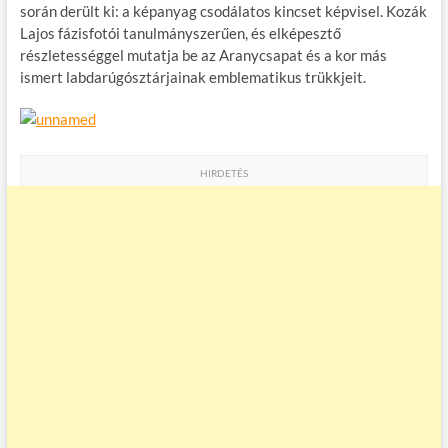
során derült ki: a képanyag csodálatos kincset képvisel. Kozák
Lajos fázisfotói tanulmányszerűen, és elképesztő
részletességgel mutatja be az Aranycsapat és a kor más
ismert labdarúgósztárjainak emblematikus trükkjeit.
HIRDETÉS