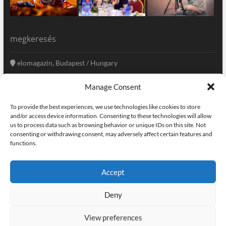
megkeresés
elomagazin, Budapest / Hungary
+36 20 333-6009
Manage Consent
szerkesztoseg@elomagazin.com
To provide the best experiences, we use technologies like cookies to store
elomagazin
and/or access device information. Consenting to these technologies will allow
us to process data such as browsing behavior or unique IDs on this site. Not
consenting or withdrawing consent, may adversely affect certain features and
functions.
facebook
twitter
instagram
googleplus
pinterest
Accept
kapcsolat
home
adatvédelem
impresszum
Deny
elomagazin
| powered by
icon.desing
:: internet solutions |
designed by:
theme freesia
| © copyright, all right reserved
View preferences