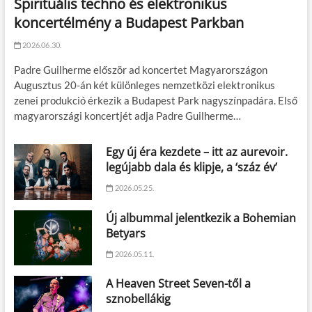
Spirituális techno és elektronikus
koncertélmény a Budapest Parkban
2026.06.30.
Padre Guilherme először ad koncertet Magyarországon
Augusztus 20-án két különleges nemzetközi elektronikus
zenei produkció érkezik a Budapest Park nagyszínpadára. Első
magyarországi koncertjét adja Padre Guilherme…
Egy új éra kezdete – itt az aurevoir.
legújabb dala és klipje, a ‘száz év’
2026.05.25.
Új albummal jelentkezik a Bohemian
Betyars
2026.05.11.
A Heaven Street Seven-től a
sznobellákig