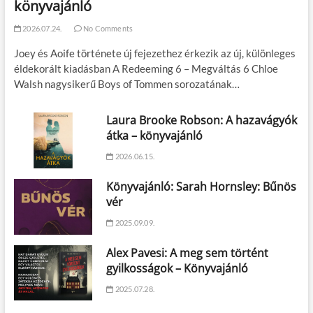
könyvajánló
2026.07.24.
No Comments
Joey és Aoife története új fejezethez érkezik az új, különleges
éldekorált kiadásban A Redeeming 6 – Megváltás 6 Chloe
Walsh nagysikerű Boys of Tommen sorozatának…
Laura Brooke Robson: A hazavágyók
átka – könyvajánló
2026.06.15.
Könyvajánló: Sarah Hornsley: Bűnös
vér
2025.09.09.
Alex Pavesi: A meg sem történt
gyilkosságok – Könyvajánló
2025.07.28.