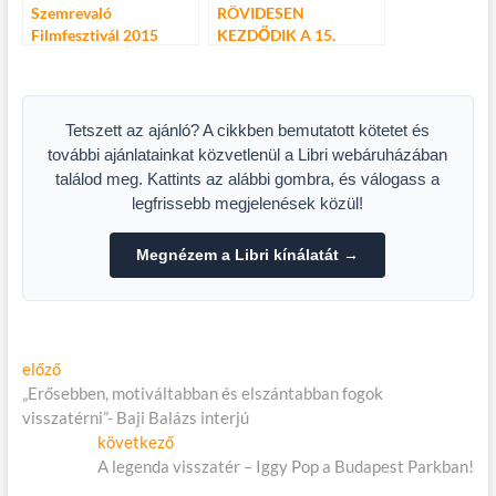
Szemrevaló
RÖVIDESEN
Filmfesztivál 2015
KEZDŐDIK A 15.
ANILOGUE
NEMZETKÖZI
ANIMÁCIÓS
FILMFESZTIVÁL
Tetszett az ajánló? A cikkben bemutatott kötetet és
további ajánlatainkat közvetlenül a Libri webáruházában
találod meg. Kattints az alábbi gombra, és válogass a
legfrissebb megjelenések közül!
Megnézem a Libri kínálatát →
Bejegyzés
Előző
előző
cikk:
„Erősebben, motiváltabban és elszántabban fogok
navigáció
visszatérni”- Baji Balázs interjú
Következő
következő
cikk:
A legenda visszatér – Iggy Pop a Budapest Parkban!