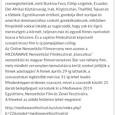
csemegézhetünk, mint Burkina Faso, Fülöp-szigetek, Ecuador,
Dél-Afrikai Köztársaság, Irak, Kirgizisztán, Thaiföld, Tajvan és
a többiek. Egzotikusnak értékeli, gondolja őket európai és
amerikai dominanciához szokott gondolkodásunk, miközben
filmjeikből sokkal inkább az sugárzódik, hogy sok kis tigris
meresztgeti a körmét, teljesen más és egyedi filmes nyelveket
hozva a felszínre. És a sajátos filmkultúrát képviselő
szovjet/orosz film is új pompájában csillog.
Az Online Nemzetközi Filmverseny nem azonos a
MEDIAWAVE Nemzetközi Filmfesztivál „klasszikus”
nemzetközi és magyar filmversenyével. Bár van néhány film,
mely mindkét versenyben bemutatásra kerül, ezeket jelöljük a
filmek adatlapján! A filmek április 29-ig láthatók, a
szavazatokat legkésőbb március 31-ig lehet leadni.
Mindenképpen érdemes szavazni, mivel a szavazók között 25
darab belépőjegyet sorsolunk ki a Mediawave 2019
Együttlére, Nemzetközi Film és Zenei Fesztiválra.
A filmeket az alábbi felületen lehet megnézni:
http://mediawavefestival.hu/uton/index.php?
k=22&modul=mediawavefesztivalrol