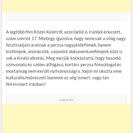
A legtöbb film Közel-Keletről, azon belül is Iránból érkezett,
szám szerint 17. Mintegy igazolva, hogy nemcsak a világ nagy
fesztiváljain aratnak a perzsa nagyjátékfilmek, hanem
kisfilmjeik, animációik, valamint dokumentumfilmjeik közt is
sok a kiváló alkotás. Meg merjük kockáztatni, hogy hasonló
színvonalú és széles átfogású, kortárs perzsa filmválogatás
mostanság nem került nyilvánosságra. Vajon mi okozta eme
kulturális/művészeti bummot az alig ismert, vagy tán
félreismert Iránban?
HIRDETÉS