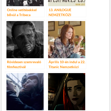
Online vetítésekkel
13. ANILOGUE
bővül a Tribeca
NEMZETKÖZI
Filmfesztivál programja
ANIMÁCIÓS
FILMFESZTIVÁL
Rövidesen szemrevaló
Április 10-én indul a 22.
filmfesztivál
Titanic Nemzetközi
Filmfesztivál