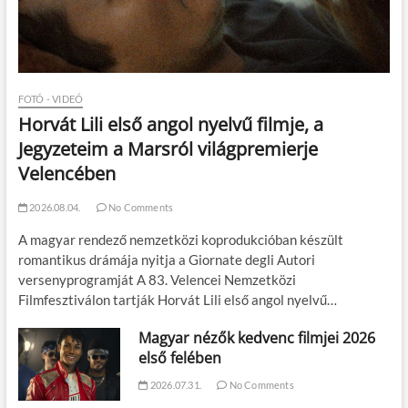
FOTÓ - VIDEÓ
Horvát Lili első angol nyelvű filmje, a
Jegyzeteim a Marsról világpremierje
Velencében
2026.08.04.
No Comments
A magyar rendező nemzetközi koprodukcióban készült
romantikus drámája nyitja a Giornate degli Autori
versenyprogramját A 83. Velencei Nemzetközi
Filmfesztiválon tartják Horvát Lili első angol nyelvű…
Magyar nézők kedvenc filmjei 2026
első felében
2026.07.31.
No Comments