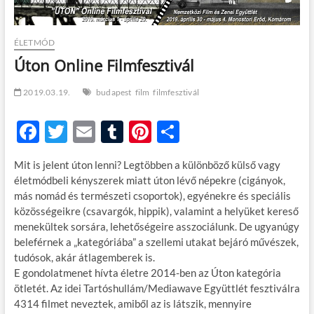
t
o
n
ÉLETMÓD
Úton Online Filmfesztivál
2019.03.19.
budapest
film
filmfesztivál
F
T
E
T
Pi
O
ac
w
m
u
nt
ss
Mit is jelent úton lenni? Legtöbben a különböző külső vagy
e
itt
ail
m
er
za
életmódbeli kényszerek miatt úton lévő népekre (cigányok,
b
er
bl
es
m
más nomád és természeti csoportok), egyénekre és speciális
közösségeikre (csavargók, hippik), valamint a helyüket kereső
o
r
t
e
menekültek sorsára, lehetőségeire asszociálunk. De ugyanúgy
o
g
beleférnek a „kategóriába” a szellemi utakat bejáró művészek,
tudósok, akár átlagemberek is.
k
E gondolatmenet hívta életre 2014-ben az Úton kategória
ötletét. Az idei Tartóshullám/Mediawave Együttlét fesztiválra
4314 filmet neveztek, amiből az is látszik, mennyire