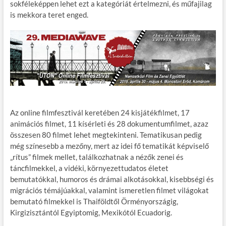
sokféleképpen lehet ezt a kategóriát értelmezni, és műfajilag
is mekkora teret enged.
Az online filmfesztivál keretében 24 kisjátékfilmet, 17
animációs filmet, 11 kísérleti és 28 dokumentumfilmet, azaz
összesen 80 filmet lehet megtekinteni. Tematikusan pedig
még színesebb a mezőny, mert az idei fő tematikát képviselő
„rítus” filmek mellet, találkozhatnak a nézők zenei és
táncfilmekkel, a vidéki, környezettudatos életet
bemutatókkal, humoros és drámai alkotásokkal, kisebbségi és
migrációs témájúakkal, valamint ismeretlen filmet világokat
bemutató filmekkel is Thaiföldtől Örményországig,
Kirgizisztántól Egyiptomig, Mexikótól Ecuadorig.