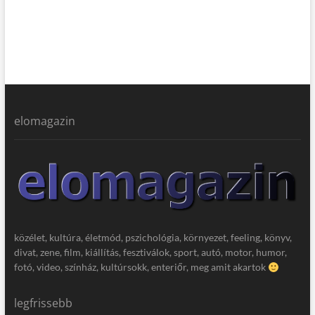
elomagazin
közélet, kultúra, életmód, pszichológia, környezet, feeling, könyv,
divat, zene, film, kiállítás, fesztiválok, sport, autó, motor, humor,
fotó, video, színház, kultúrsokk, enteriőr, meg amit akartok
legfrissebb