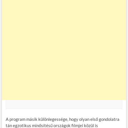
A program másik különlegessége, hogy olyan első gondolatra
tán egzotikus minősítésű országok filmjei közül is