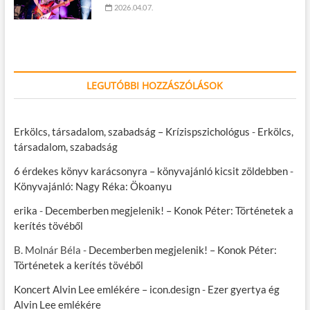
2026.04.07.
LEGUTÓBBI HOZZÁSZÓLÁSOK
Erkölcs, társadalom, szabadság – Krízispszichológus
-
Erkölcs,
társadalom, szabadság
6 érdekes könyv karácsonyra – könyvajánló kicsit zöldebben
-
Könyvajánló: Nagy Réka: Ökoanyu
erika
-
Decemberben megjelenik! – Konok Péter: Történetek a
kerítés tövéből
B. Molnár Béla
-
Decemberben megjelenik! – Konok Péter:
Történetek a kerítés tövéből
Koncert Alvin Lee emlékére – icon.design
-
Ezer gyertya ég
Alvin Lee emlékére