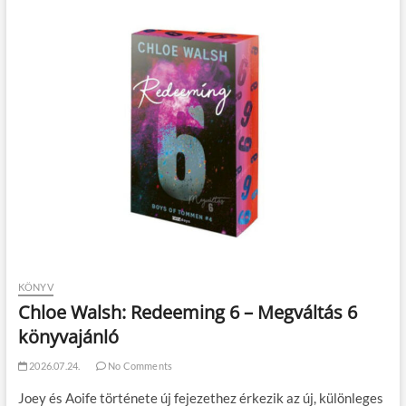
KÖNYV
Chloe Walsh: Redeeming 6 – Megváltás 6
könyvajánló
2026.07.24.
No Comments
Joey és Aoife története új fejezethez érkezik az új, különleges