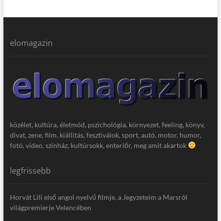
elomagazin
közélet, kultúra, életmód, pszichológia, környezet, feeling, könyv,
divat, zene, film, kiállítás, fesztiválok, sport, autó, motor, humor,
fotó, video, színház, kultúrsokk, enteriőr, meg amit akartok
legfrissebb
Horvát Lili első angol nyelvű filmje, a Jegyzeteim a Marsról
világpremierje Velencében