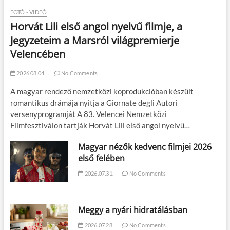
FOTÓ - VIDEÓ
Horvát Lili első angol nyelvű filmje, a
Jegyzeteim a Marsról világpremierje
Velencében
2026.08.04.
No Comments
A magyar rendező nemzetközi koprodukcióban készült
romantikus drámája nyitja a Giornate degli Autori
versenyprogramját A 83. Velencei Nemzetközi
Filmfesztiválon tartják Horvát Lili első angol nyelvű…
Magyar nézők kedvenc filmjei 2026
első felében
2026.07.31.
No Comments
Meggy a nyári hidratálásban
2026.07.28.
No Comments