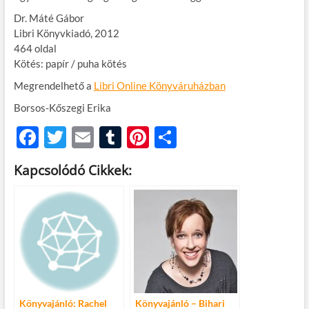
Dr. Máté Gábor
Libri Könyvkiadó, 2012
464 oldal
Kötés: papír / puha kötés
Megrendelhető a
Libri Online Könyváruházban
Borsos-Kőszegi Erika
F
T
E
T
Pi
O
ac
w
m
u
nt
ss
Kapcsolódó Cikkek:
e
itt
ail
m
er
za
b
er
bl
es
m
o
r
t
e
o
g
k
Könyvajánló: Rachel
Könyvajánló – Bihari