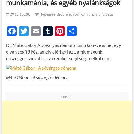
munkamánia, és egyéb nyalánkságok
t
o
n
2012.10.28.
betegség
drog
életmód
könyv
pszichológus
F
T
E
T
Pi
O
ac
w
m
u
nt
ss
Dr. Máté Gábor A sóvárgás démona című könyve ismét egy
e
itt
ail
m
er
za
olyan segítő kéz, amely elérheti azt, amit magunk,
b
er
bl
es
m
önszuggesszióval és szakember segítsége nélkül nem.
o
r
t
e
o
g
Máté Gábor – A sóvárgás démona
k
HIRDETÉS