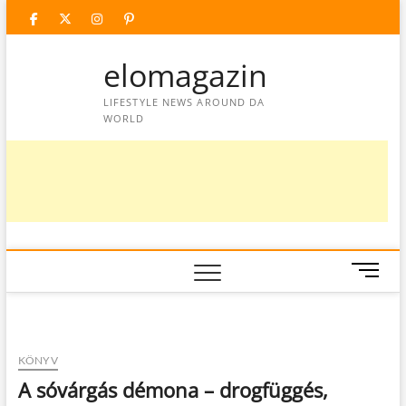
Skip
facebook
twitter
instagram
googleplus
pinterest
to
content
elomagazin
LIFESTYLE NEWS AROUND DA
WORLD
M
e
n
u
B
KÖNYV
u
A sóvárgás démona – drogfüggés,
t