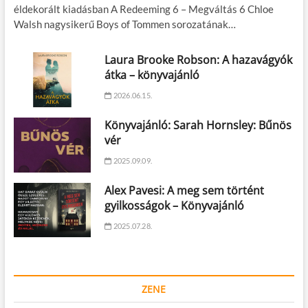
éldekorált kiadásban A Redeeming 6 – Megváltás 6 Chloe
Walsh nagysikerű Boys of Tommen sorozatának…
Laura Brooke Robson: A hazavágyók
átka – könyvajánló
2026.06.15.
Könyvajánló: Sarah Hornsley: Bűnös
vér
2025.09.09.
Alex Pavesi: A meg sem történt
gyilkosságok – Könyvajánló
2025.07.28.
ZENE