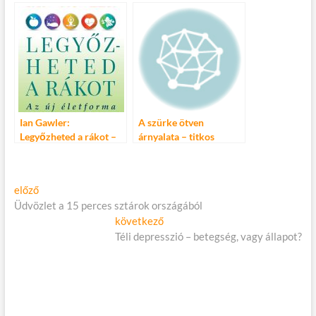
Alice-nek
Ian Gawler:
A szürke ötven
Legyőzheted a rákot –
árnyalata – titkos
Az új életforma
vágyaink, vagy
könyvszeretet?
Bejegyzés
Előző
előző
cikk:
Üdvözlet a 15 perces sztárok országából
navigáció
Következő
következő
cikk:
Téli depresszió – betegség, vagy állapot?