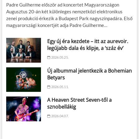
Padre Guilherme először ad koncertet Magyarországon
Augusztus 20-án két különleges nemzetközi elektronikus
zenei produkció érkezik a Budapest Park nagyszínpadára. Első
magyarországi koncertjét adja Padre Guilherme…
Egy új éra kezdete – itt az aurevoir.
legújabb dala és klipje, a ‘száz év’
2026.05.25.
Új albummal jelentkezik a Bohemian
Betyars
2026.05.11.
A Heaven Street Seven-től a
sznobellákig
2026.04.07.