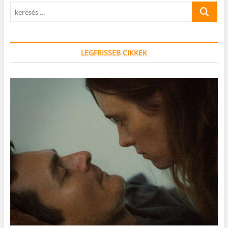
keresés
…
LEGFRISSEB CIKKEK