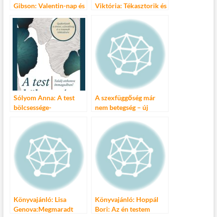
Gibson: Valentin-nap és
Viktória: Tékasztorik és
egyéb őrültségek
egyéb vikuságok
Sólyom Anna: A test
A szexfüggőség már
bölcsessége-
nem betegség – új
nyereményjáték és
mentális zavarok
egyéb újdonságok
Könyvajánló: Lisa
Könyvajánló: Hoppál
Genova:Megmaradt
Bori: Az én testem