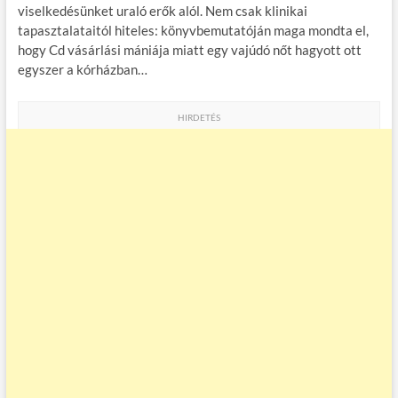
viselkedésünket uraló erők alól. Nem csak klinikai
tapasztalataitól hiteles: könyvbemutatóján maga mondta el,
hogy Cd vásárlási mániája miatt egy vajúdó nőt hagyott ott
egyszer a kórházban…
HIRDETÉS