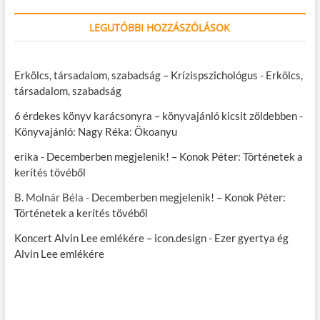
LEGUTÓBBI HOZZÁSZÓLÁSOK
Erkölcs, társadalom, szabadság – Krízispszichológus
-
Erkölcs,
társadalom, szabadság
6 érdekes könyv karácsonyra – könyvajánló kicsit zöldebben
-
Könyvajánló: Nagy Réka: Ökoanyu
erika
-
Decemberben megjelenik! – Konok Péter: Történetek a
kerítés tövéből
B. Molnár Béla
-
Decemberben megjelenik! – Konok Péter:
Történetek a kerítés tövéből
Koncert Alvin Lee emlékére – icon.design
-
Ezer gyertya ég
Alvin Lee emlékére