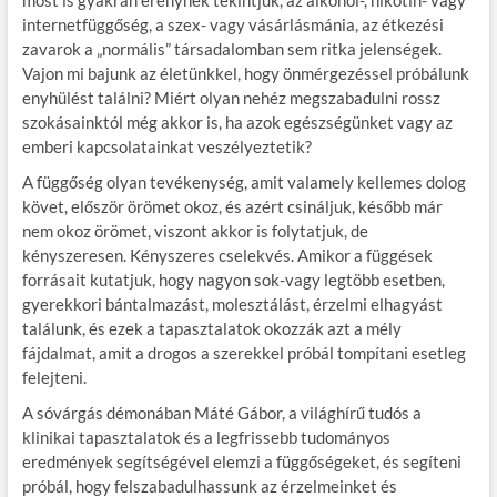
most is gyakran erénynek tekintjük, az alkohol-, nikotin- vagy
internetfüggőség, a szex- vagy vásárlásmánia, az étkezési
zavarok a „normális” társadalomban sem ritka jelenségek.
Vajon mi bajunk az életünkkel, hogy önmérgezéssel próbálunk
enyhülést találni? Miért olyan nehéz megszabadulni rossz
szokásainktól még akkor is, ha azok egészségünket vagy az
emberi kapcsolatainkat veszélyeztetik?
A függőség olyan tevékenység, amit valamely kellemes dolog
követ, először örömet okoz, és azért csináljuk, később már
nem okoz örömet, viszont akkor is folytatjuk, de
kényszeresen. Kényszeres cselekvés. Amikor a függések
forrásait kutatjuk, hogy nagyon sok-vagy legtöbb esetben,
gyerekkori bántalmazást, molesztálást, érzelmi elhagyást
találunk, és ezek a tapasztalatok okozzák azt a mély
fájdalmat, amit a drogos a szerekkel próbál tompítani esetleg
felejteni.
A sóvárgás démonában Máté Gábor, a világhírű tudós a
klinikai tapasztalatok és a legfrissebb tudományos
eredmények segítségével elemzi a függőségeket, és segíteni
próbál, hogy felszabadulhassunk az érzelmeinket és