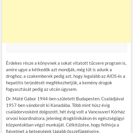
Érdekes része a könyvnek a sokat vitatott tűcsere program is,
amire ugye a kétkedők azt mondják, még tűt is adunk a
droghoz, a szakemberek pedig azt, hogy legalább az AIDS és a
hepatitis terjedését megfékezhetjük, a kemény drogok
fogyasztását pedig az utcán úgysem.
Dr. Máté Gábor 1944-ben született Budapesten. Családjával
1957-ben vándorolt ki Kanadába. Több mint húsz évig
családorvosként dolgozott, hét évig volt a Vancouveri Kórház
orvosi koordinátora, jelenleg drogklinikákon és egészségügyi
központokban végzi munkáját. Célkitűzése, hogy felhívja a
figyelmet a betegségek tágabb összefüggéseire.