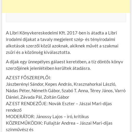
A Libri Könyvkereskedelmi Kft. 2017-ben is átadta a Libri
irodalmi díjakat a tavaly megjelent szép- és tényirodalmi
alkotások szerzői közül azoknak, akiknek művét a szakmai
zsűri és a közönség kiválasztotta.
A díjak egy ünnepélyes gálaest keretében, a tíz döntős könyv
szerzőjének jelenlétében kerültek átadásra.
AZ EST FŐSZEREPLŐI:
Jászberényi Sándor, Kepes András, Krasznahorkai László,
Nádas Péter, Németh Gábor, Szabó T. Anna, Térey János, Varró
Dániel, Závada Pál, Zoltán Gábor
AZ EST RENDEZŐJE: Novák Eszter – Jászai Mari-díjas
rendező
MODERÁTOR: Jánossy Lajos – író, kritikus
KÖZREMŰKÖDIK: Fullajtár Andrea – Jászai Mari-díjas
színművész és