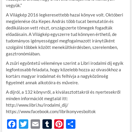
vegyük.”
A Világkép 2016 legkeresettebb hazai könyve volt. Októberi
megjelenése óta Kepes András több tucat bemutatón és
dedikáláson vett részt, országszerte tömegek fogadták
előadásain. A Világkép egyszerre tud könnyen érthető, de
tudományos igényességgel megfogalmazott iránytűként
szolgálni többek között menekültkérdésben, szerelemben,
gasztronómiában.
A zsűri egyöntetű véleménye szerint a Libri irodalmi díj egyik
legfontosabb feladata, hogy közelebb hozza az olvasókhoz a
kortárs magyar irodalmat és felhívja a nagyközönség
figyelmét annak alkotóira és műveire.
A díjról, a 132 könyvről, a kiválasztottakról és nyertesekről
minden információt megtalál itt:
http://www.libri.hu/irodalmi_dij/
https://www.facebook.com/librikonyvesboltok
F
T
E
T
Pi
O