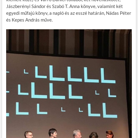
Jászberényi Sándor és Szabó T. Anna könyve, valamint két
egyedi műfajú könyv, a napló és az esszé határán, Nádas Péter
és Kepes András műve.