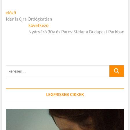
adományozási
programja
Bejegyzés
Előző
előző
cikk:
Idén is újra Ördögkatlan
navigáció
Következő
következő
cikk:
Nyárváró 30y és Parov Stelar a Budapest Parkban
keresés
…
LEGFRISSEB CIKKEK