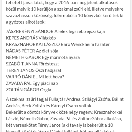
tehetett javaslatot, hogy a 2016-ban megjelent alkotások
közül melyik 10 kerüljön a szakmai zsűri elé, illetve melyekre
szavazhasson közönség. Idén ebből a 10 könyvből kerültek ki
a győztes alkotások:
JÁSZBERÉNYI SÁNDOR A lélek legszebb éjszakája
KEPES ANDRÁS Világkép
KRASZNAHORKAI LÁSZLÓ Báró Wenckheim hazatér
NÁDAS PÉTER Az élet sója
NÉMETH GÁBOR Egy mormota nyara
SZABÓ T. ANNA Törésteszt
TÉREY JÁNOS Őszi hadjárat
VARRÓ DÁNIEL Mi lett hova?
ZÁVADA PÁL Egy piaci nap
ZOLTÁN GÁBOR Orgia
A szakmai zsűri tagjai Fullajtár Andrea, Szilágyi Zsófia, Bálint
András, Beck Zoltán és Károlyi Csaba voltak.
Bekerült a döntős könyvek közé négy regény, Krasznahorkai
László, Németh Gábor, Závada Pál és Zoltán Gábor alkotása,
két verseskötet Térey János (aki tavaly is bekerült a 10
kiemelt közé) és Varró Dániel tollából, két novelláskötet;