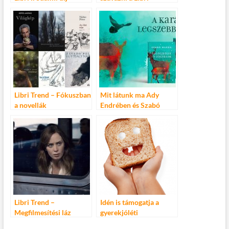
irodalmi
közönségdíjasára
Libri Trend – Fókuszban
Mit látunk ma Ady
a novellák
Endrében és Szabó
Magdában? – Elindult a
Libri karácsonyi
kampánya
Libri Trend –
Idén is támogatja a
Megfilmesítési láz
gyerekjóléti
szervezeteket a Libri