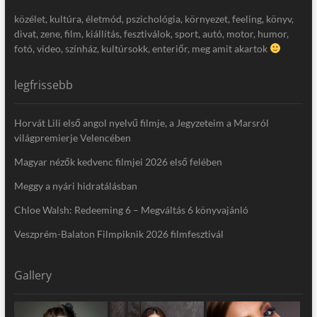
közélet, kultúra, életmód, pszichológia, környezet, feeling, könyv,
divat, zene, film, kiállítás, fesztiválok, sport, autó, motor, humor,
fotó, video, színház, kultúrsokk, enteriőr, meg amit akartok
legfrissebb
Horvát Lili első angol nyelvű filmje, a Jegyzeteim a Marsról
világpremierje Velencében
Magyar nézők kedvenc filmjei 2026 első felében
Meggy a nyári hidratálásban
Chloe Walsh: Redeeming 6 – Megváltás 6 könyvajánló
Veszprém-Balaton Filmpiknik 2026 filmfesztivál
Gallery