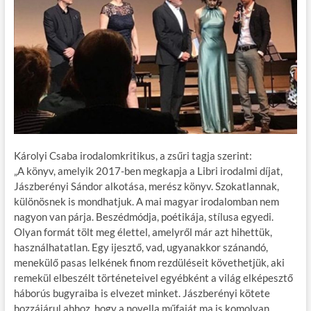
Károlyi Csaba irodalomkritikus, a zsűri tagja szerint:
„A könyv, amelyik 2017-ben megkapja a Libri irodalmi díjat,
Jászberényi Sándor alkotása, merész könyv. Szokatlannak,
különösnek is mondhatjuk. A mai magyar irodalomban nem
nagyon van párja. Beszédmódja, poétikája, stílusa egyedi.
Olyan formát tölt meg élettel, amelyről már azt hihettük,
használhatatlan. Egy ijesztő, vad, ugyanakkor szánandó,
menekülő pasas lelkének finom rezdüléseit követhetjük, aki
remekül elbeszélt történeteivel egyébként a világ elképesztő
háborús bugyraiba is elvezet minket. Jászberényi kötete
hozzájárul ahhoz, hogy a novella műfaját ma is komolyan