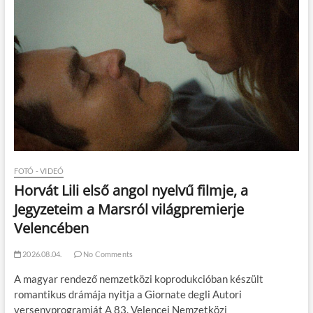
FOTÓ - VIDEÓ
Horvát Lili első angol nyelvű filmje, a
Jegyzeteim a Marsról világpremierje
Velencében
2026.08.04.
No Comments
A magyar rendező nemzetközi koprodukcióban készült
romantikus drámája nyitja a Giornate degli Autori
versenyprogramját A 83. Velencei Nemzetközi