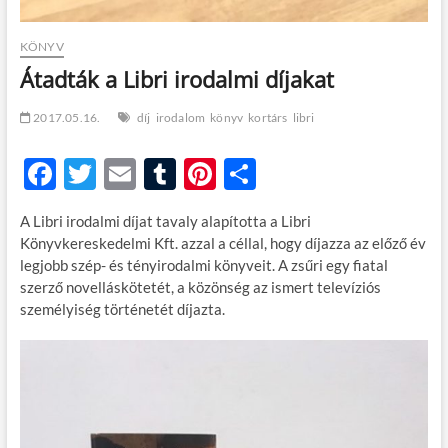
KÖNYV
Átadták a Libri irodalmi díjakat
2017.05.16.
díj
irodalom
könyv
kortárs
libri
F
T
E
T
Pi
O
ac
w
m
u
nt
ss
A Libri irodalmi díjat tavaly alapította a Libri
e
itt
ail
m
er
za
Könyvkereskedelmi Kft. azzal a céllal, hogy díjazza az előző év
b
er
bl
es
m
legjobb szép- és tényirodalmi könyveit. A zsűri egy fiatal
szerző novelláskötetét, a közönség az ismert televíziós
o
r
t
e
személyiség történetét díjazta.
o
g
k