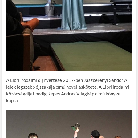
A Libri irodalmi díj nyertese 2017-ben Jászberényi Sándor A
lélek legszebb éjszakája című novelláskötete. A Libri irodalmi
közönségdíjat pedig Kepes András Világkép című könyve
kapta.