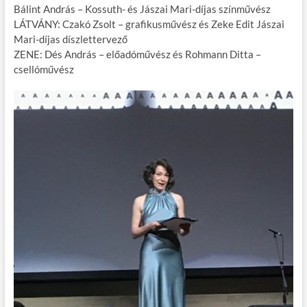
Bálint András – Kossuth- és Jászai Mari-díjas színművész
LÁTVÁNY: Czakó Zsolt – grafikusművész és Zeke Edit Jászai
Mari-díjas díszlettervező
ZENE: Dés András – előadóművész és Rohmann Ditta –
csellóművész