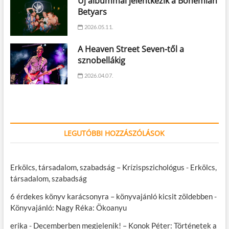
Új albummal jelentkezik a Bohemian
Betyars
2026.05.11.
A Heaven Street Seven-től a
sznobellákig
2026.04.07.
LEGUTÓBBI HOZZÁSZÓLÁSOK
Erkölcs, társadalom, szabadság – Krízispszichológus
-
Erkölcs,
társadalom, szabadság
6 érdekes könyv karácsonyra – könyvajánló kicsit zöldebben
-
Könyvajánló: Nagy Réka: Ökoanyu
erika
-
Decemberben megjelenik! – Konok Péter: Történetek a