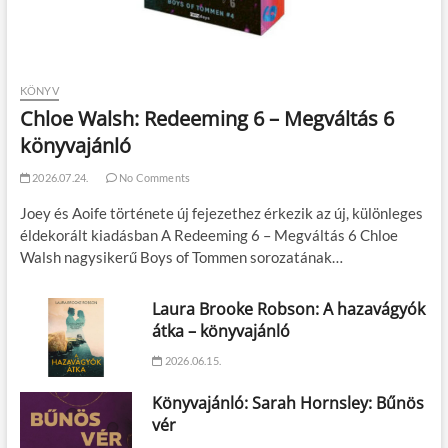
KÖNYV
Chloe Walsh: Redeeming 6 – Megváltás 6
könyvajánló
2026.07.24.
No Comments
Joey és Aoife története új fejezethez érkezik az új, különleges
éldekorált kiadásban A Redeeming 6 – Megváltás 6 Chloe
Walsh nagysikerű Boys of Tommen sorozatának…
Laura Brooke Robson: A hazavágyók
átka – könyvajánló
2026.06.15.
Könyvajánló: Sarah Hornsley: Bűnös
vér