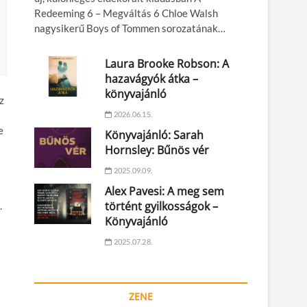
Redeeming 6 – Megváltás 6 Chloe Walsh
nagysikerű Boys of Tommen sorozatának…
Laura Brooke Robson: A
hazavágyók átka –
könyvajánló
z
2026.06.15.
e
Könyvajánló: Sarah
Hornsley: Bűnös vér
2025.09.09.
Alex Pavesi: A meg sem
történt gyilkosságok –
.
Könyvajánló
2025.07.28.
ZENE