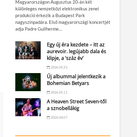
Magyarországon Augusztus 20-án két
különleges nemzetközi elektronikus zenei
produkció érkezik a Budapest Park
nagyszínpadára. Első magyarországi koncertjét
adja Padre Guilherme…
Egy új éra kezdete – itt az
aurevoir. legújabb dala és
klipje, a ‘száz év’
2026.05.25.
Új albummal jelentkezik a
Bohemian Betyars
2026.05.11.
A Heaven Street Seven-től
a sznobellákig
2026.04.07.