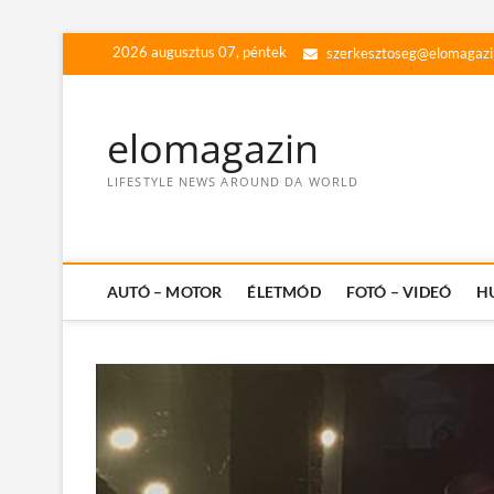
Skip
2026 augusztus 07, péntek
szerkesztoseg@elomagazi
to
content
elomagazin
LIFESTYLE NEWS AROUND DA WORLD
AUTÓ – MOTOR
ÉLETMÓD
FOTÓ – VIDEÓ
H