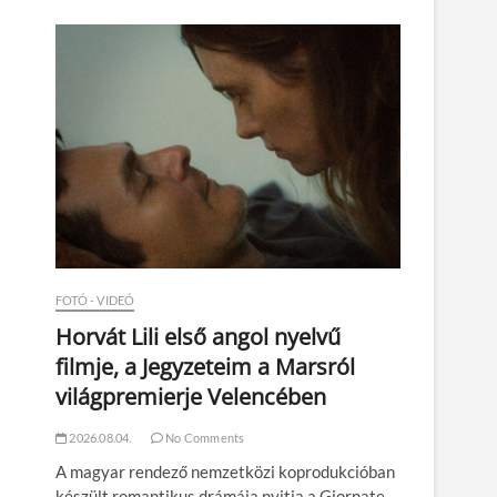
n
FOTÓ - VIDEÓ
Horvát Lili első angol nyelvű
filmje, a Jegyzeteim a Marsról
világpremierje Velencében
2026.08.04.
No Comments
A magyar rendező nemzetközi koprodukcióban
készült romantikus drámája nyitja a Giornate