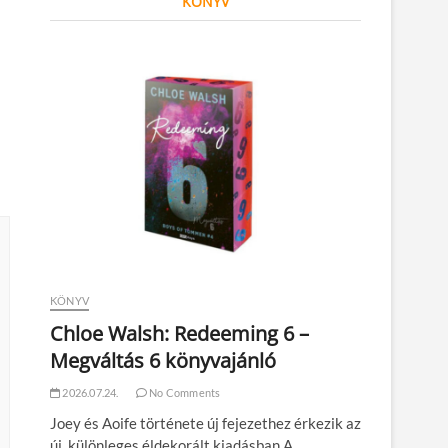
KÖNYV
KÖNYV
Chloe Walsh: Redeeming 6 –
Megváltás 6 könyvajánló
2026.07.24.
No Comments
Joey és Aoife története új fejezethez érkezik az
új, különleges éldekorált kiadásban A