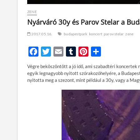
ZENE
Nyárváró 30y és Parov Stelar a Bu
2017.05.16.
budapestpark
koncert
parov stelar
zene
F
T
E
T
Pi
O
ac
w
m
u
nt
ss
Végre beköszöntött a jó idő, ami szabadtéri koncertek 
e
itt
ail
m
er
za
egyik legnagyobb nyitott szórakozóhelyére, a Budapest
b
er
bl
es
m
nyitotta meg a szezont, mint például a 30y, vagy a Mag
o
r
t
e
o
g
k