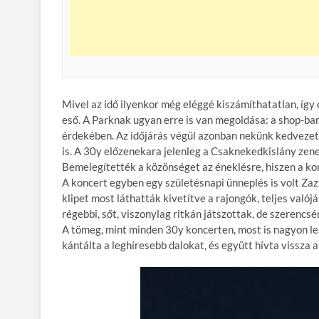
Mivel az idő ilyenkor még eléggé kiszámíthatatlan, így 
eső. A Parknak ugyan erre is van megoldása: a shop-ban
érdekében. Az időjárás végül azonban nekünk kedvezett,
is. A 30y előzenekara jelenleg a Csaknekedkislány zene
Bemelegítették a közönséget az éneklésre, hiszen a ko
A koncert egyben egy születésnapi ünneplés is volt Zazá
klipet most láthatták kivetítve a rajongók, teljes valój
régebbi, sőt, viszonylag ritkán játszottak, de szerencsé
A tömeg, mint minden 30y koncerten, most is nagyon le
kántálta a leghíresebb dalokat, és együtt hívta vissza 