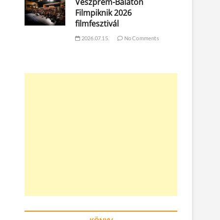
Veszprém-Balaton
Filmpiknik 2026
filmfesztivál
2026.07.15.
No Comments