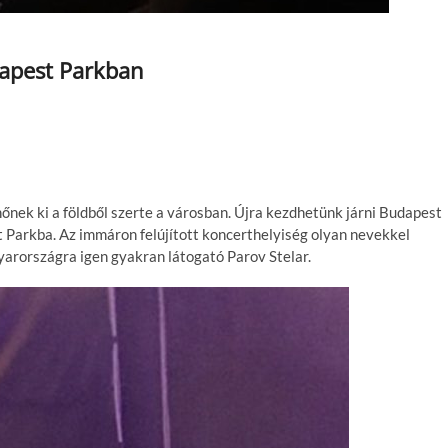
dapest Parkban
nőnek ki a földből szerte a városban. Újra kezdhetünk járni Budapest
 Parkba. Az immáron felújított koncerthelyiség olyan nevekkel
yarországra igen gyakran látogató Parov Stelar.