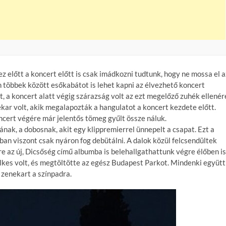
ez előtt a koncert előtt is csak imádkozni tudtunk, hogy ne mossa el a
 többek között esőkabátot is lehet kapni az élvezhető koncert
 a koncert alatt végig szárazság volt az ezt megelőző zuhék ellenér
kar volt, akik megalapozták a hangulatot a koncert kezdete előtt.
ncert végére már jelentős tömeg gyűlt össze náluk.
nak, a dobosnak, akit egy klippremierrel ünnepelt a csapat. Ezt a
ában viszont csak nyáron fog debütálni. A dalok közül felcsendültek
re az új, Dicsőség című albumba is belehallgathattunk végre élőben is
lkes volt, és megtöltötte az egész Budapest Parkot. Mindenki együtt
a zenekart a színpadra.