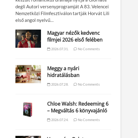
degli Autori versenyprogramját A 83. Velencei
Nemzetközi Filmfesztiválon tartják Horvát Lili
első angol nyelvű…
Magyar nézők kedvenc
filmjei 2026 első felében
2026.07.31.
No Comments
Meggy a nyári
hidratálásban
2026.07.28.
No Comments
Chloe Walsh: Redeeming 6
– Megváltás 6 könyvajánló
2026.07.24.
No Comments