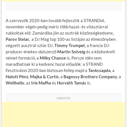
A szervezők 2020-ban tovább fejlesztik a STRANDot,
november végén pedig máris több hazai- és vilásztárral
rukkoltak elő: Zamárdiba jön az osztrák közönségkedvenc,
Parov Stelar,
a DJ Mag top 100-as listáján az élmezőnyben
végzett ausztrál sztár DJ,
Timmy Trumpet
, a francia DJ-
producer-énekes-dalszerző
Martin Solveig
és a közkedvelt
német formáció, a
Milky Chance
is
.
Persze idén sem
maradhatnak ki a kedvenc hazai előadók: a STRAND
Fesztiválon 2020-ban biztosan fellép majd a
Tankcsapda
, a
Halott Pénz
,
Majka & Curtis
, a
Bagossy Brothers Company
, a
Wellhello
, az
Irie Maffia
és
Horváth Tamás
is.
HIRDETÉS