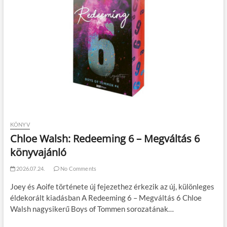
KÖNYV
Chloe Walsh: Redeeming 6 – Megváltás 6
könyvajánló
2026.07.24.
No Comments
Joey és Aoife története új fejezethez érkezik az új, különleges
éldekorált kiadásban A Redeeming 6 – Megváltás 6 Chloe
Walsh nagysikerű Boys of Tommen sorozatának…