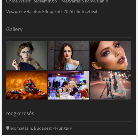
Chloe Walsh: Redeeming 6 – Megváltás 6 könyvajánló
Veszprém-Balaton Filmpiknik 2026 filmfesztivál
Gallery
megkeresés
elomagazin, Budapest / Hungary
+36 20 333-6009