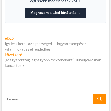
legfrissebb megjelenések közül!
Megnézem a Libri kínálatát →
Bejegyzés
Előző
előző
cikk:
Így lesz kerek az egészséged – Hogyan csempéssz
navigáció
vitaminokat az étrendedbe?
Következő
következő
cikk:
„Magyarország legnagyobb rockzenekara” Dunaújvárosban
koncertezik
keresés
…