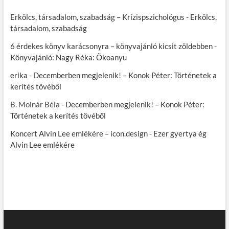
Erkölcs, társadalom, szabadság – Krízispszichológus
-
Erkölcs,
társadalom, szabadság
6 érdekes könyv karácsonyra – könyvajánló kicsit zöldebben
-
Könyvajánló: Nagy Réka: Ökoanyu
erika
-
Decemberben megjelenik! – Konok Péter: Történetek a
kerítés tövéből
B. Molnár Béla
-
Decemberben megjelenik! – Konok Péter:
Történetek a kerítés tövéből
Koncert Alvin Lee emlékére – icon.design
-
Ezer gyertya ég
Alvin Lee emlékére