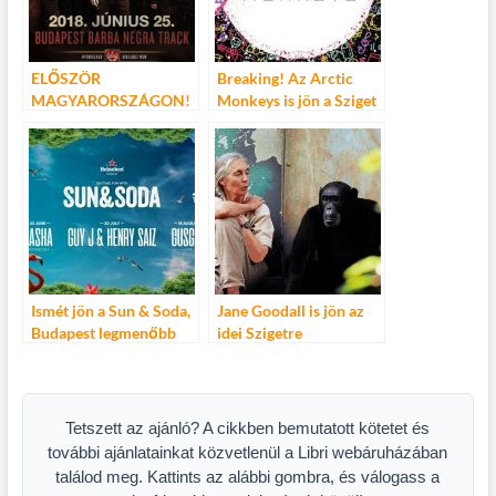
ELŐSZÖR
Breaking! Az Arctic
MAGYARORSZÁGON!
Monkeys is jön a Sziget
JÖN A STONE SOUR!
Nagyszínpadára
Ismét jön a Sun & Soda,
Jane Goodall is jön az
Budapest legmenőbb
idei Szigetre
nappali partisorozata –
Mert nappal bulizni jó!
Tetszett az ajánló? A cikkben bemutatott kötetet és
további ajánlatainkat közvetlenül a Libri webáruházában
találod meg. Kattints az alábbi gombra, és válogass a