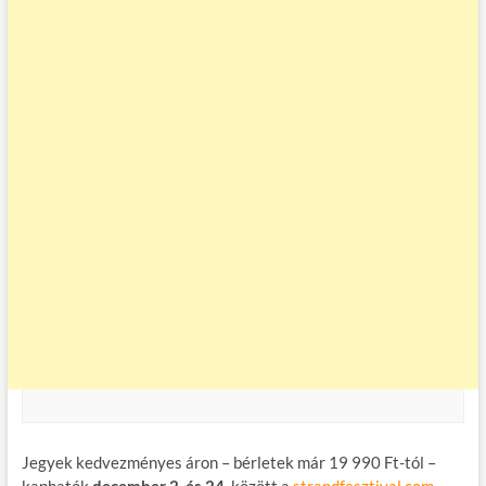
Jegyek kedvezményes áron – bérletek már 19 990 Ft-tól –
kaphatók
december 2. és 24.
között a
strandfesztival.com