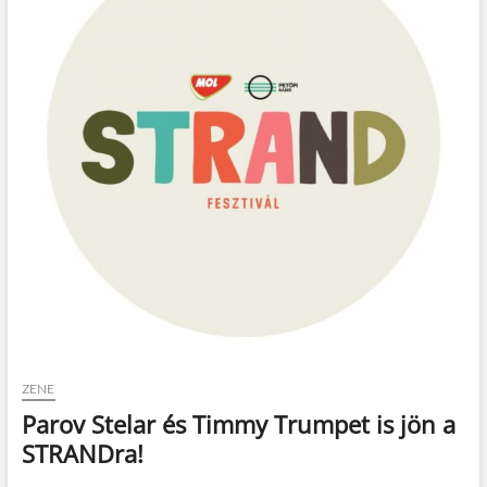
t
o
n
ZENE
Parov Stelar és Timmy Trumpet is jön a
STRANDra!