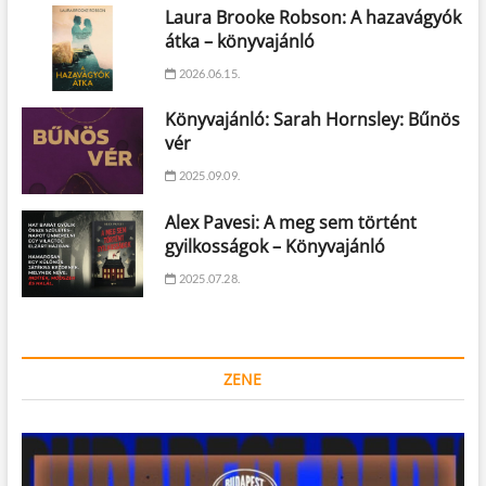
Laura Brooke Robson: A hazavágyók
átka – könyvajánló
2026.06.15.
Könyvajánló: Sarah Hornsley: Bűnös
vér
2025.09.09.
Alex Pavesi: A meg sem történt
gyilkosságok – Könyvajánló
2025.07.28.
ZENE