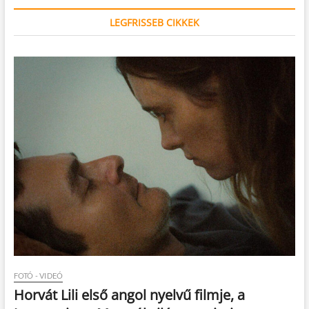
LEGFRISSEB CIKKEK
FOTÓ - VIDEÓ
Horvát Lili első angol nyelvű filmje, a