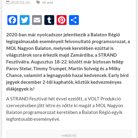
2020.02.01.
strand
F
T
E
T
Pi
O
ac
w
m
u
nt
ss
2020-ban már nyolcadszor jelentkezik a Balaton Régió
e
itt
ail
m
er
za
legizgalmasabb eseményeit felvonultató programsorozat, a
b
er
bl
es
m
MOL Nagyon Balaton, melynek keretében ezúttal is
világsztárok sora érkezik majd Zamárdiba, a STRAND
o
r
t
e
Fesztiválra. Augusztus 18-22. között már biztosan fellép
o
g
Parov Stelar, Timmy Trumpet, Martin Solveig és a Milky
Chance, valamint a legnagyobb hazai kedvencek. Early bird
k
jegyek december 2-től kaphatók, köztük kedvezményes
diákjegyek is!
A STRAND Fesztivál hét évvel ezelőtt, a VOLT Produkció
szervezésében jött létre és nőtte ki magát a MOL Nagyon
Balaton programsorozat keretében a Balaton Régió egyik
legfontosabb eseményévé.
HIRDETÉS