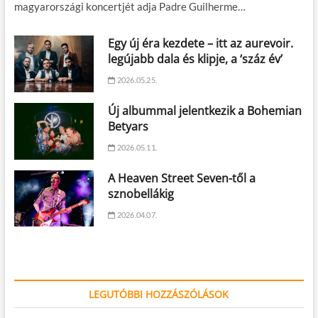
magyarországi koncertjét adja Padre Guilherme…
Egy új éra kezdete – itt az aurevoir.
legújabb dala és klipje, a ‘száz év’
2026.05.25.
Új albummal jelentkezik a Bohemian
Betyars
2026.05.11.
A Heaven Street Seven-től a
sznobellákig
2026.04.07.
LEGUTÓBBI HOZZÁSZÓLÁSOK