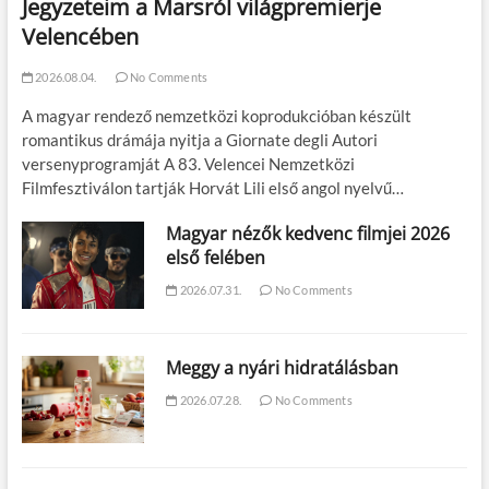
Jegyzeteim a Marsról világpremierje
Velencében
2026.08.04.
No Comments
A magyar rendező nemzetközi koprodukcióban készült
romantikus drámája nyitja a Giornate degli Autori
versenyprogramját A 83. Velencei Nemzetközi
Filmfesztiválon tartják Horvát Lili első angol nyelvű…
Magyar nézők kedvenc filmjei 2026
első felében
2026.07.31.
No Comments
Meggy a nyári hidratálásban
2026.07.28.
No Comments