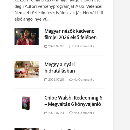
degli Autori versenyprogramját A 83. Velencei
Nemzetközi Filmfesztiválon tartják Horvát Lili
első angol nyelvű…
Magyar nézők kedvenc
filmjei 2026 első felében
2026.07.31.
No Comments
Meggy a nyári
hidratálásban
2026.07.28.
No Comments
Chloe Walsh: Redeeming 6
– Megváltás 6 könyvajánló
2026.07.24.
No Comments