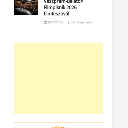
Veszprém-Balaton
Filmpiknik 2026
filmfesztivál
2026.07.15.
No Comments