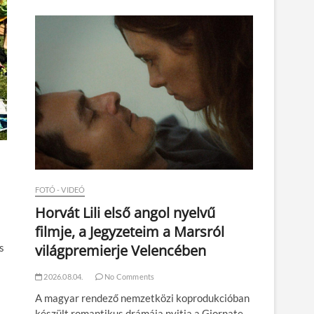
n
FOTÓ - VIDEÓ
Horvát Lili első angol nyelvű
filmje, a Jegyzeteim a Marsról
világpremierje Velencében
s
2026.08.04.
No Comments
A magyar rendező nemzetközi koprodukcióban
készült romantikus drámája nyitja a Giornate