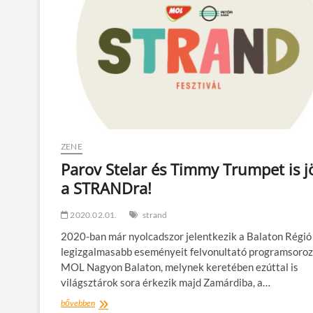
ZENE
Parov Stelar és Timmy Trumpet is j
a STRANDra!
2020.02.01.
strand
2020-ban már nyolcadszor jelentkezik a Balaton Régió
legizgalmasabb eseményeit felvonultató programsoroz
MOL Nagyon Balaton, melynek keretében ezúttal is
világsztárok sora érkezik majd Zamárdiba, a…
Parov
bővebben