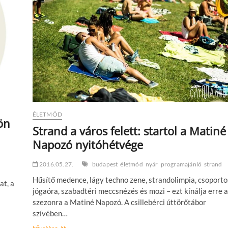
ÉLETMÓD
ön
Strand a város felett: startol a Matiné
Napozó nyitóhétvége
2016.05.27.
budapest
életmód
nyár
programajánló
strand
Hűsítő medence, lágy techno zene, strandolimpia, csoporto
at, a
jógaóra, szabadtéri meccsnézés és mozi – ezt kínálja erre a
szezonra a Matiné Napozó. A csillebérci úttörőtábor
szívében…
Strand