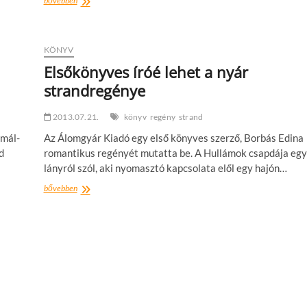
bővebben
a
város
felett:
startol
KÖNYV
a
Elsőkönyves íróé lehet a nyár
Matiné
strandregénye
Napozó
nyitóhétvége
2013.07.21.
könyv
regény
strand
rmál-
Az Álomgyár Kiadó egy első könyves szerző, Borbás Edina
d
romantikus regényét mutatta be. A Hullámok csapdája egy
lányról szól, aki nyomasztó kapcsolata elől egy hajón…
Elsőkönyves
bővebben
íróé
lehet
a
nyár
strandregénye