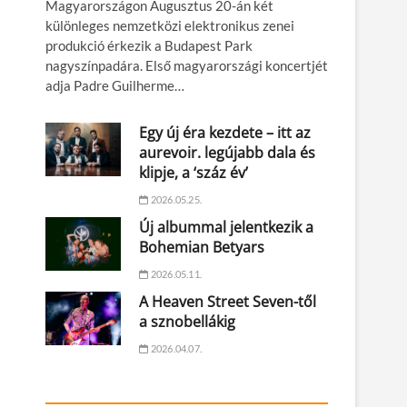
Magyarországon Augusztus 20-án két
különleges nemzetközi elektronikus zenei
produkció érkezik a Budapest Park
nagyszínpadára. Első magyarországi koncertjét
adja Padre Guilherme…
Egy új éra kezdete – itt az
aurevoir. legújabb dala és
klipje, a ‘száz év’
2026.05.25.
Új albummal jelentkezik a
Bohemian Betyars
2026.05.11.
A Heaven Street Seven-től
a sznobellákig
2026.04.07.