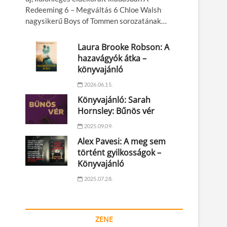
Redeeming 6 – Megváltás 6 Chloe Walsh
nagysikerű Boys of Tommen sorozatának…
Laura Brooke Robson: A
hazavágyók átka –
könyvajánló
2026.06.15.
Könyvajánló: Sarah
Hornsley: Bűnös vér
2025.09.09.
Alex Pavesi: A meg sem
történt gyilkosságok –
Könyvajánló
2025.07.28.
ZENE