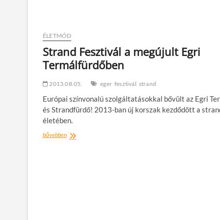
Stelar
és
Timmy
Trumpet
ÉLETMÓD
is
jön
Strand Fesztivál a megújult Egri
a
Termálfürdőben
STRANDra!
2013.08.05.
eger
fesztivál
strand
Európai színvonalú szolgáltatásokkal bővült az Egri Te
és Strandfürdő! 2013-ban új korszak kezdődött a stran
életében.
Strand
bővebben
Fesztivál
a
megújult
Egri
Termálfürdőben