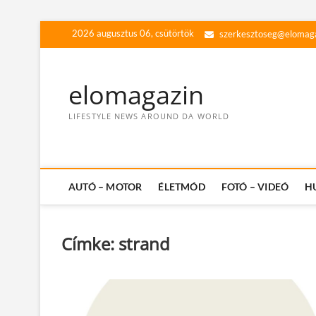
Skip
2026 augusztus 06, csütörtök
szerkesztoseg@elomag
to
content
elomagazin
LIFESTYLE NEWS AROUND DA WORLD
AUTÓ – MOTOR
ÉLETMÓD
FOTÓ – VIDEÓ
H
Címke:
strand