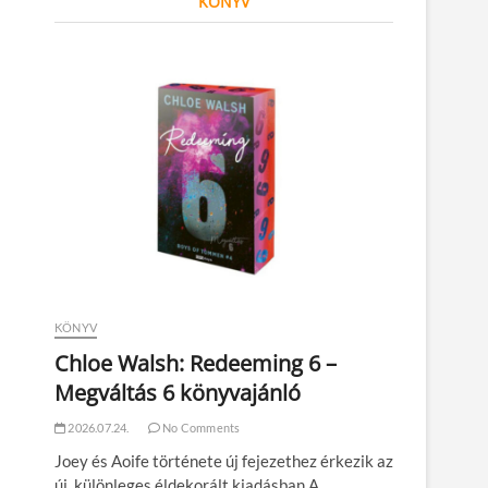
KÖNYV
KÖNYV
Chloe Walsh: Redeeming 6 –
Megváltás 6 könyvajánló
2026.07.24.
No Comments
Joey és Aoife története új fejezethez érkezik az
új, különleges éldekorált kiadásban A