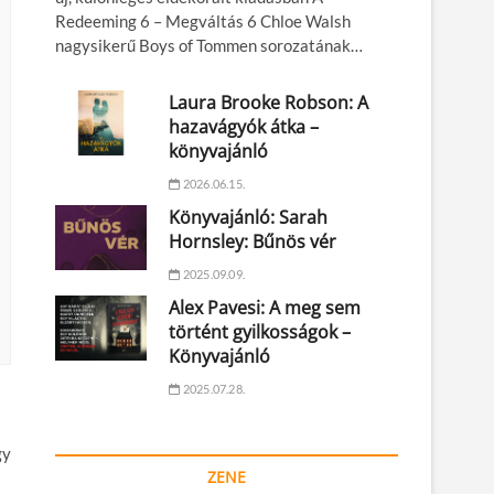
Redeeming 6 – Megváltás 6 Chloe Walsh
nagysikerű Boys of Tommen sorozatának…
Laura Brooke Robson: A
hazavágyók átka –
könyvajánló
2026.06.15.
Könyvajánló: Sarah
Hornsley: Bűnös vér
2025.09.09.
Alex Pavesi: A meg sem
történt gyilkosságok –
Könyvajánló
2025.07.28.
gy
ZENE