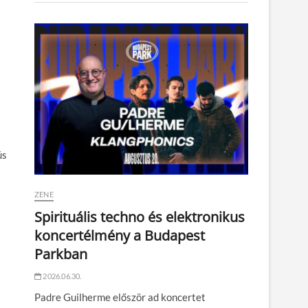
t
ús
ZENE
Spirituális techno és elektronikus
koncertélmény a Budapest
Parkban
2026.06.30.
Padre Guilherme először ad koncertet