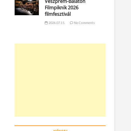
Veszprém-Balaton
Filmpiknik 2026
filmfesztivál
2026.07.15.
No Comments