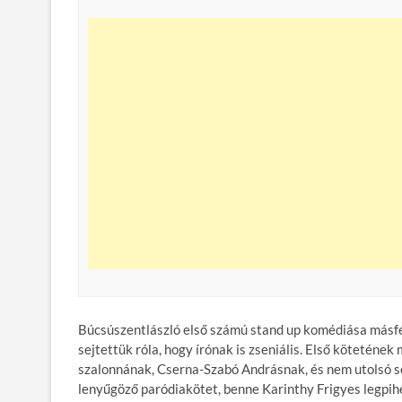
Búcsúszentlászló első számú stand up komédiása másfél
sejtettük róla, hogy írónak is zseniális. Első kötetének
szalonnának, Cserna-Szabó Andrásnak, és nem utolsó s
lenyűgöző paródiakötet, benne Karinthy Frigyes legpihe