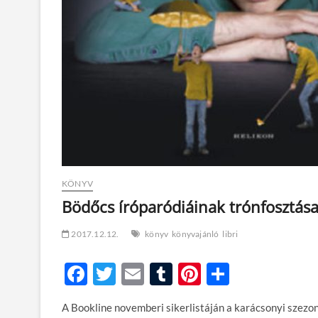
KÖNYV
Bödőcs íróparódiáinak trónfosztása
2017.12.12.
könyv
könyvajánló
libri
F
T
E
T
Pi
O
ac
w
m
u
nt
ss
A Bookline novemberi sikerlistáján a karácsonyi szezo