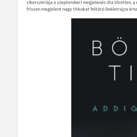
e
itt
ail
m
er
za
sikerszériája a szeptemberi megjelenés óta töretlen, 
b
er
bl
es
m
frissen megjelent nagy titkokat feltáró önéletrajza érte
o
r
t
e
o
g
k