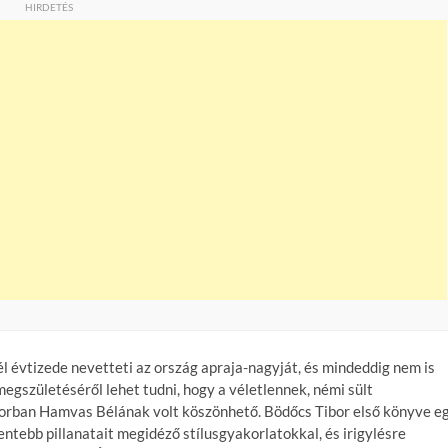
HIRDETÉS
 évtizede nevetteti az ország apraja-nagyját, és mindeddig nem is
 megszületéséről lehet tudni, hogy a véletlennek, némi sült
orban Hamvas Bélának volt köszönhető. Bödőcs Tibor első könyve e
ntebb pillanatait megidéző stílusgyakorlatokkal, és irigylésre