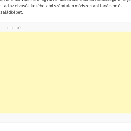
yvet ad az olvasók kezébe, ami számtalan módszertani tanácson és
családképet.
HIRDETÉS