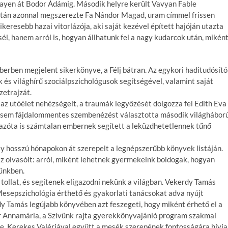
ayen át Bodor Ádámig. Második helyre került Vavyan Fable
után azonnal megszerezte Fa Nándor Magad, uram címmel frissen
ikeresebb hazai vitorlázója, aki saját kezével épített hajóján utazta
l, hanem arról is, hogyan állhatunk fel a nagy kudarcok után, mikén
erben megjelent sikerkönyve, a Félj bátran. Az egykori haditudósító
és világhírű szociálpszichológusok segítségével, valamint saját
zetrajzát.
 az utóélet nehézségeit, a traumák legyőzését dolgozza fel Edith Eva
ntsem fájdalommentes szembenézést választotta második világhábor
 azóta is számtalan embernek segített a leküzdhetetlennek tűnő
y hosszú hónapokon át szerepelt a legnépszerűbb könyvek listáján.
 olvasóit: arról, miként lehetnek gyermekeink boldogak, hogyan
ünkben.
ollat, és segítenek eligazodni nekünk a világban. Vekerdy Tamás
esepszichológia érthető és gyakorlati tanácsokat adva nyújt
y Tamás legújabb könyvében azt feszegeti, hogy miként érhető el a
dár Annamária, a Szívünk rajta gyerekkönyvajánló program szakmai
je, Kerekes Valériával együtt a mesék szerepének fontosságára hívja