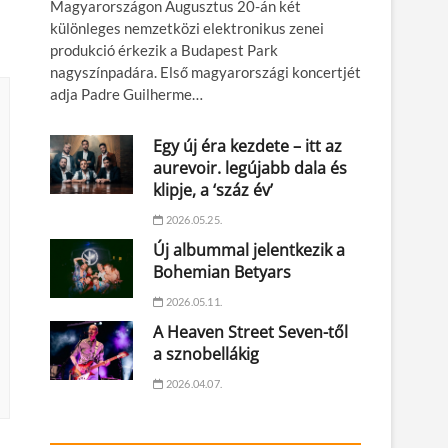
Magyarországon Augusztus 20-án két
különleges nemzetközi elektronikus zenei
produkció érkezik a Budapest Park
nagyszínpadára. Első magyarországi koncertjét
adja Padre Guilherme…
Egy új éra kezdete – itt az
aurevoir. legújabb dala és
klipje, a ‘száz év’
2026.05.25.
Új albummal jelentkezik a
Bohemian Betyars
2026.05.11.
A Heaven Street Seven-től
a sznobellákig
2026.04.07.