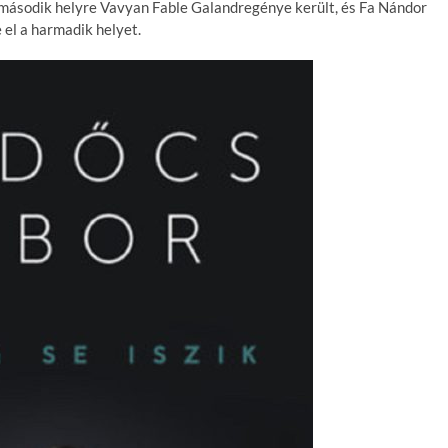
a második helyre Vavyan Fable Galandregénye került, és Fa Nándor
 el a harmadik helyet.