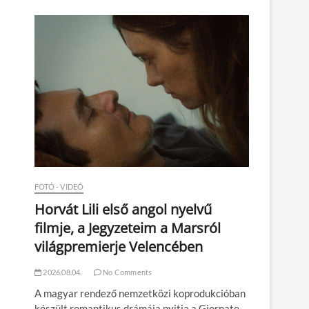
n
FOTÓ - VIDEÓ
Horvát Lili első angol nyelvű
filmje, a Jegyzeteim a Marsról
világpremierje Velencében
2026.08.04.
No Comments
A magyar rendező nemzetközi koprodukcióban
készült romantikus drámája nyitja a Giornate