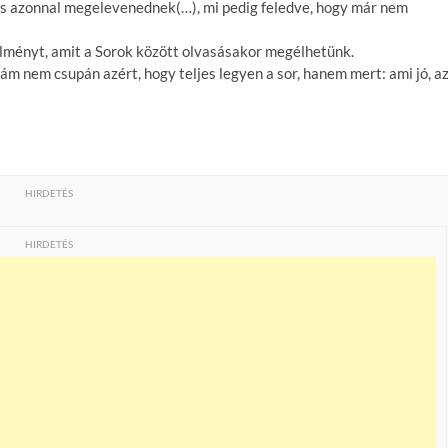
 is azonnal megelevenednek(…), mi pedig feledve, hogy már nem
élményt, amit a Sorok között olvasásakor megélhetünk.
ám nem csupán azért, hogy teljes legyen a sor, hanem mert: ami jó, a
HIRDETÉS
HIRDETÉS