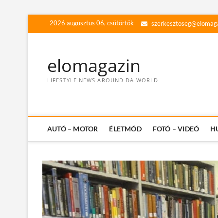
Skip
2026 augusztus 06, csütörtök
szerkesztoseg@elomag
to
content
elomagazin
LIFESTYLE NEWS AROUND DA WORLD
AUTÓ – MOTOR
ÉLETMÓD
FOTÓ – VIDEÓ
H