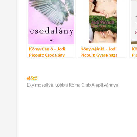
Könyvajánló – Jodi
Könyvajánló – Jodi
Kö
Picoult: Csodalány
Picoult: Gyere haza
Pi
Bejegyzés
Előző
előző
cikk:
Egy mosollyal több a Roma Club Alapítvánnyal
navigáció