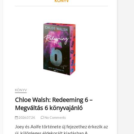
KÖNYV
KÖNYV
Chloe Walsh: Redeeming 6 –
Megváltás 6 könyvajánló
2026.07.24.
No Comments
Joey és Aoife története új fejezethez érkezik az
új, különleges éldekorált kiadásban A