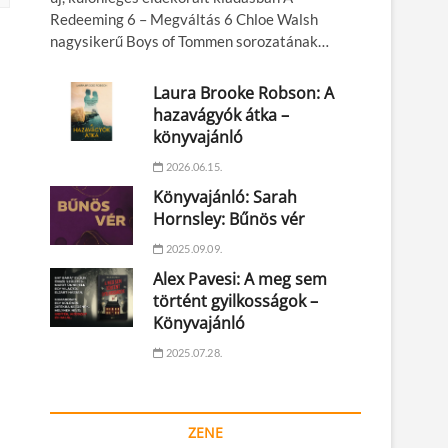
Redeeming 6 – Megváltás 6 Chloe Walsh
nagysikerű Boys of Tommen sorozatának…
Laura Brooke Robson: A
hazavágyók átka –
könyvajánló
2026.06.15.
Könyvajánló: Sarah
Hornsley: Bűnös vér
2025.09.09.
Alex Pavesi: A meg sem
történt gyilkosságok –
Könyvajánló
2025.07.28.
ZENE