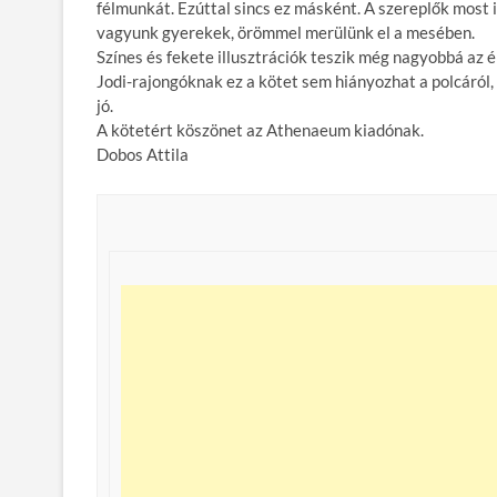
félmunkát. Ezúttal sincs ez másként. A szereplők most
vagyunk gyerekek, örömmel merülünk el a mesében.
Színes és fekete illusztrációk teszik még nagyobbá az 
Jodi-rajongóknak ez a kötet sem hiányozhat a polcáról, 
jó.
A kötetért köszönet az Athenaeum kiadónak.
Dobos Attila