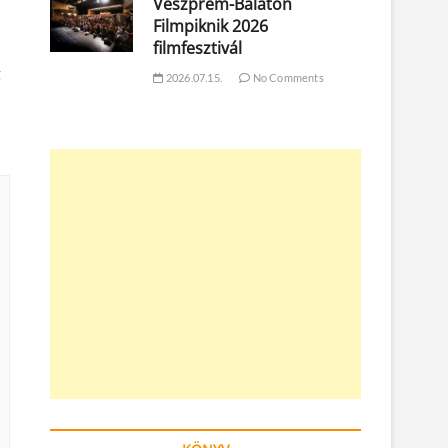
Veszprém-Balaton
Filmpiknik 2026
filmfesztivál
z
2026.07.15.
No Comments