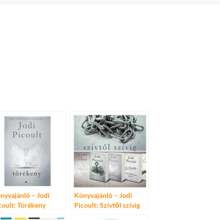
nyvajánló – Jodi
Könyvajánló – Jodi
coult: Törékeny
Picoult: Szívtől szívig