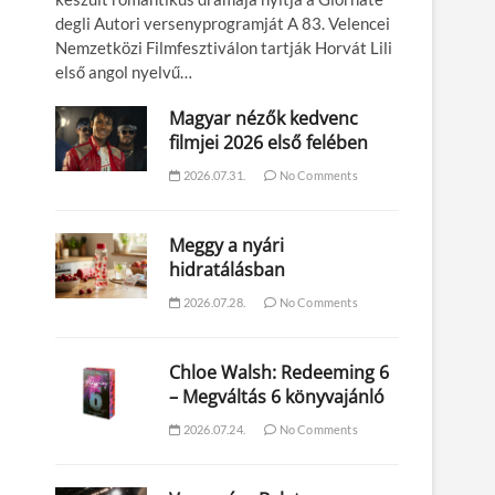
degli Autori versenyprogramját A 83. Velencei
Nemzetközi Filmfesztiválon tartják Horvát Lili
első angol nyelvű…
Magyar nézők kedvenc
filmjei 2026 első felében
2026.07.31.
No Comments
Meggy a nyári
hidratálásban
2026.07.28.
No Comments
Chloe Walsh: Redeeming 6
– Megváltás 6 könyvajánló
2026.07.24.
No Comments