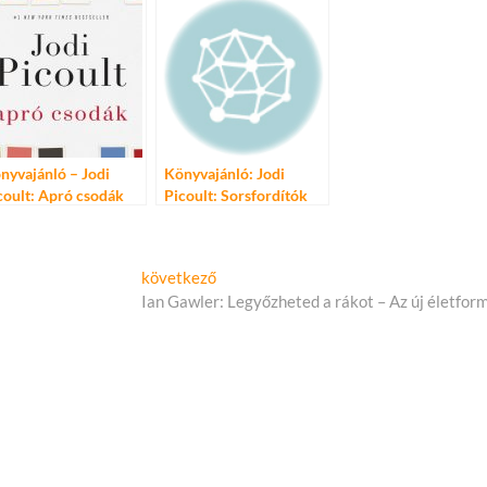
nyvajánló – Jodi
Könyvajánló: Jodi
coult: Apró csodák
Picoult: Sorsfordítók
Következő
következő
cikk:
Ian Gawler: Legyőzheted a rákot – Az új életfor