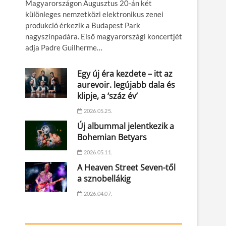
Magyarországon Augusztus 20-án két
különleges nemzetközi elektronikus zenei
produkció érkezik a Budapest Park
nagyszínpadára. Első magyarországi koncertjét
adja Padre Guilherme…
Egy új éra kezdete – itt az
aurevoir. legújabb dala és
klipje, a ‘száz év’
2026.05.25.
Új albummal jelentkezik a
Bohemian Betyars
2026.05.11.
A Heaven Street Seven-től
a sznobellákig
2026.04.07.