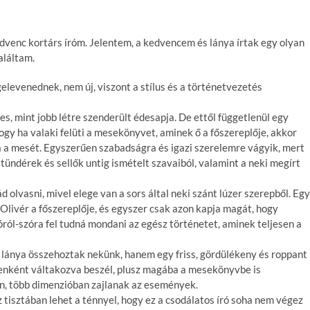
dvenc kortárs íróm. Jelentem, a kedvencem és lánya írtak egy olyan
aláltam.
levenednek, nem új, viszont a stílus és a történetvezetés
es, mint jobb létre szenderült édesapja. De ettől függetlenül egy
ogy ha valaki felüti a mesekönyvet, aminek ő a főszereplője, akkor
nia a mesét. Egyszerűen szabadságra és igazi szerelemre vágyik, mert
 tündérek és sellők untig ismételt szavaiból, valamint a neki megírt
ád olvasni, mivel elege van a sors által neki szánt lúzer szerepből. Egy
livér a főszereplője, és egyszer csak azon kapja magát, hogy
ról-szóra fel tudná mondani az egész történetet, aminek teljesen a
s lánya összehoztak nekünk, hanem egy friss, gördülékeny és roppant
tenként váltakozva beszél, plusz magába a mesekönyvbe is
kon, több dimenzióban zajlanak az események.
 tisztában lehet a ténnyel, hogy ez a csodálatos író soha nem végez