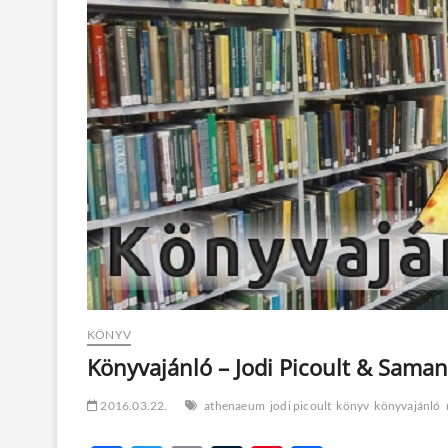
KÖNYV
Könyvajánló – Jodi Picoult & Saman
2016.03.22.
athenaeum
jodi picoult
könyv
könyvajánló