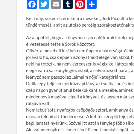
F
T
E
T
Pi
O
ac
w
m
u
nt
ss
Két tény: sosem szerettem a meséket, Jodi Picoult a ke
e
itt
ail
m
er
za
tündérmesét, amit az utolsó percéig szórakoztatónak t
b
er
bl
es
m
Az alapötlet, hogy a könyvben szereplő karakterek mege
o
r
t
e
élvezetessé tette a Sorok közöttet.
o
g
Olivér, a mesebeli királyfi nem éppen a bátorságáról hír
jóravaló fiú, csak éppen iszonyatmód elege van abból, h
k
neki ha tetszik, ha nem, ezredszer is végig kell játsza
elege van a sárkánylegyőzésből, az elvarázsolt barát, a
leányzó sem passzol az „álmaim nője” kategóriához.
Delila egy teljesen hétköznapi lány, aki suliba jár, és im
szép napon gyanútlanul belekukkant a mesébe, aminek O
mindenhová magával cipeli a könyvet, és lassan már szó
rabjává vált
Nem lebutított, nyafogós-csöpögős sztori, amit anya é
okosan felépített tündérmese. A két főszereplő fejeze
bepillantást nyerünk. Szóval itt aztán tényleg több sí
Aki valamennyire is ismeri Jodi Picoult munkásságát, az