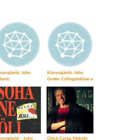
nyvajánló: John
Könyvajánló: John
land:
Green: Csillagainkban a
gyarországról
hiba
eretettel
nyvajánló – John
Chick Corea, Melody