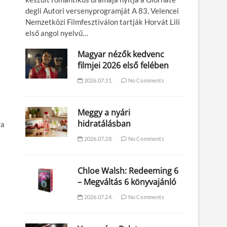
degli Autori versenyprogramját A 83. Velencei
Nemzetközi Filmfesztiválon tartják Horvát Lili
első angol nyelvű…
Magyar nézők kedvenc
filmjei 2026 első felében
2026.07.31.
No Comments
Meggy a nyári
hidratálásban
ra
2026.07.28.
No Comments
Chloe Walsh: Redeeming 6
– Megváltás 6 könyvajánló
2026.07.24.
No Comments