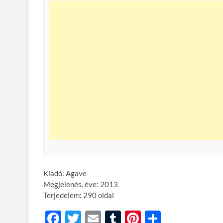
Kiadó: Agave
Megjelenés. éve: 2013
Terjedelem: 290 oldal
F
T
E
T
Pi
O