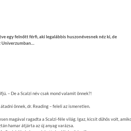
etve egy felnőtt férfi, aki legalábbis huszonévesnek néz ki, de
 az Univerzumban…
ifjú. – De a Scalzi név csak mond valamit önnek?!
tadni önnek, dr. Reading – feleli az ismeretlen.
en magával ragadta a Scalzi-féle világ. Igaz, kicsit dühös volt, amik
ztán hamar átjárta az új anyag varázsa.