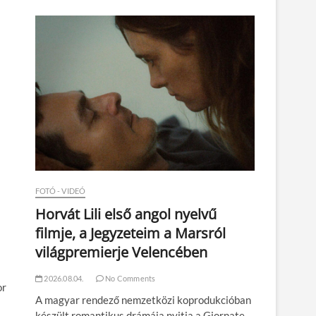
n
FOTÓ - VIDEÓ
Horvát Lili első angol nyelvű
filmje, a Jegyzeteim a Marsról
világpremierje Velencében
2026.08.04.
No Comments
or
A magyar rendező nemzetközi koprodukcióban
készült romantikus drámája nyitja a Giornate