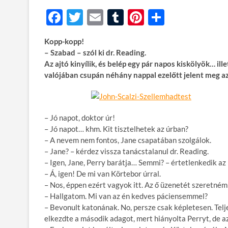
F
T
E
T
Pi
O
ac
w
m
u
nt
ss
Kopp-kopp!
e
itt
ail
m
er
za
– Szabad – szól ki dr. Reading.
b
er
bl
es
m
Az ajtó kinyílik, és belép egy pár napos kiskölyök… ill
valójában csupán néhány nappal ezelőtt jelent meg
o
r
t
e
o
g
k
– Jó napot, doktor úr!
– Jó napot… khm. Kit tisztelhetek az úrban?
– A nevem nem fontos, Jane csapatában szolgálok.
– Jane? – kérdez vissza tanácstalanul dr. Reading.
– Igen, Jane, Perry barátja… Semmi? – értetlenkedik az 
– Á, igen! De mi van Körtebor úrral.
– Nos, éppen ezért vagyok itt. Az ő üzenetét szeretném á
– Hallgatom. Mi van az én kedves páciensemmel?
– Bevonult katonának. No, persze csak képletesen. Teljes
elkezdte a második adagot, mert hiányolta Perryt, de a