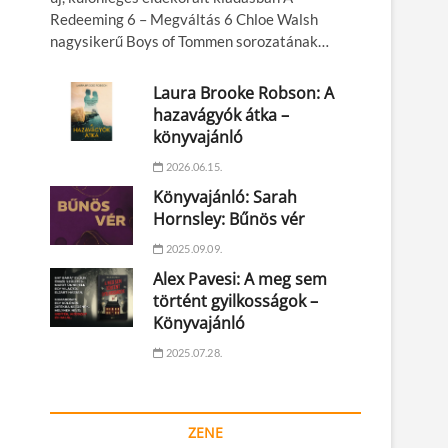
Redeeming 6 – Megváltás 6 Chloe Walsh
nagysikerű Boys of Tommen sorozatának…
Laura Brooke Robson: A
hazavágyók átka –
könyvajánló
2026.06.15.
Könyvajánló: Sarah
Hornsley: Bűnös vér
2025.09.09.
Alex Pavesi: A meg sem
történt gyilkosságok –
Könyvajánló
2025.07.28.
ZENE