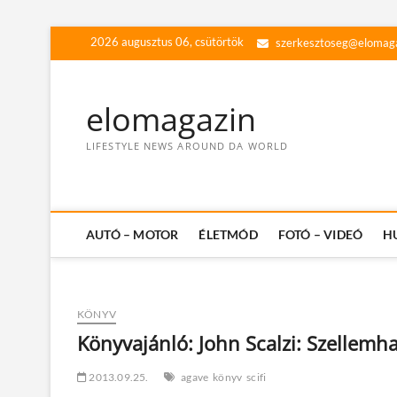
Skip
2026 augusztus 06, csütörtök
szerkesztoseg@elomag
to
content
elomagazin
LIFESTYLE NEWS AROUND DA WORLD
AUTÓ – MOTOR
ÉLETMÓD
FOTÓ – VIDEÓ
H
KÖNYV
Könyvajánló: John Scalzi: Szellemh
2013.09.25.
agave
könyv
scifi