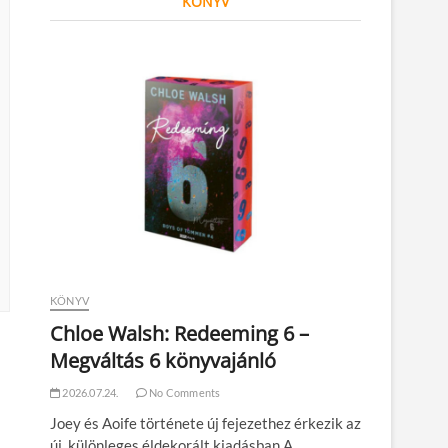
KÖNYV
KÖNYV
Chloe Walsh: Redeeming 6 –
Megváltás 6 könyvajánló
2026.07.24.
No Comments
Joey és Aoife története új fejezethez érkezik az
új, különleges éldekorált kiadásban A