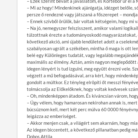
– Ezek szerint bevált a javaslatom, és Körtebor úr él a M
– Mi az hogy! Mindenkinek ajánlgatja, idézget belőle, ső
persze ő rendezné vagy játszaná a főszerepet – mondja
– Ennek szívből örülök, bár voltak kétségeim, hogy mi 
– Na jó, nemegyszer felszisszent, amikor valami logika
túlzottnak érezte a tudományoskodó magyarázatokat, de
következő akció, ami újabb lendületet adott a cselekm
szabályosan ugrált a székében, mintha ő maga is ott le
belé egy Különleges tudatát, vagy legalább megajándé
maximális az élmény. Aztán, amin nagyon meglepődött 
idegen lényért is tud izgulni, meg együtt érezni vele. S
végzett a mű befogadásával, arra kért, hogy mindenké
gondolt a múltkor. Ez tényleg elröpíti őt messzi fényéve
tolmácsolja az Előkelőknek, hogy voltak kedvesek szá
– Oh, mindenképpen átadom. És kíváncsian várom, hogy 
– Úgy vélem, hogy hamarosan nekirohan annak is, mert 
búcsúznom kell, mert két perc múlva 60 0000 fényévnyir
leigázza az emberiséget.
– Akkor menjen csak, a világért sem akarnám, hogy miat
Az idegen biccentett, a következő pillanatban pedig má
Dobos Attila