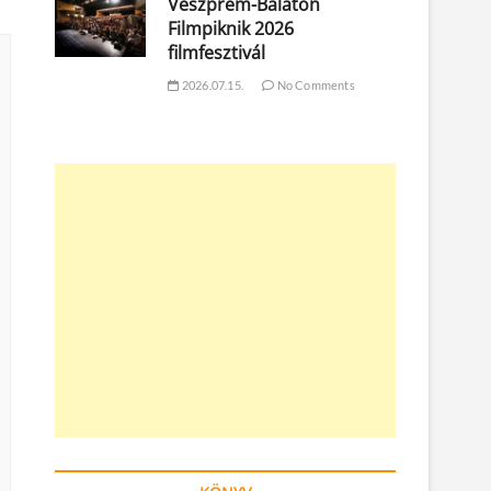
Veszprém-Balaton
Filmpiknik 2026
filmfesztivál
2026.07.15.
No Comments