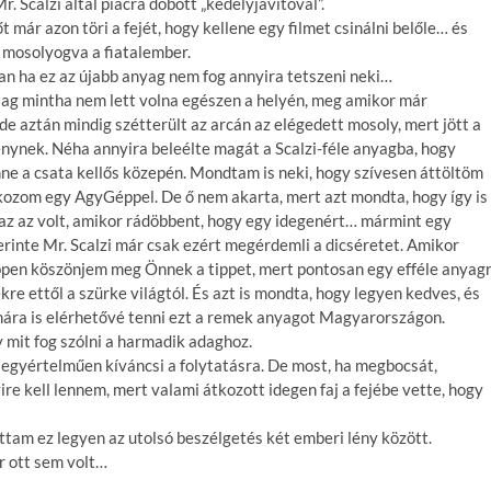
r. Scalzi által piacra dobott „kedélyjavítóval”.
t már azon töri a fejét, hogy kellene egy filmet csinálni belőle… és
 mosolyogva a fiatalember.
van ha ez az újabb anyag nem fog annyira tetszeni neki…
ilag mintha nem lett volna egészen a helyén, meg amikor már
 aztán mindig szétterült az arcán az elégedett mosoly, mert jött a
énynek. Néha annyira beleélte magát a Scalzi-féle anyagba, hogy
nne a csata kellős közepén. Mondtam is neki, hogy szívesen áttöltöm
kozom egy AgyGéppel. De ő nem akarta, mert azt mondta, hogy így is
az az volt, amikor rádöbbent, hogy egy idegenért… mármint egy
zerinte Mr. Scalzi már csak ezért megérdemli a dicséretet. Amikor
ppen köszönjem meg Önnek a tippet, mert pontosan egy efféle anyag
kre ettől a szürke világtól. És azt is mondta, hogy legyen kedves, és
mára is elérhetővé tenni ezt a remek anyagot Magyarországon.
mit fog szólni a harmadik adaghoz.
egyértelműen kíváncsi a folytatásra. De most, ha megbocsát,
e kell lennem, mert valami átkozott idegen faj a fejébe vette, hogy
tam ez legyen az utolsó beszélgetés két emberi lény között.
r ott sem volt…