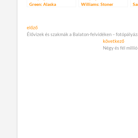
Green: Alaska
Williams: Stoner
Sa
nyomában
Bejegyzés
Előző
előző
cikk:
Élővizek és szakmák a Balaton-felvidéken – fotópályáz
navigáció
Követ
következő
cikk:
Négy és fél milli