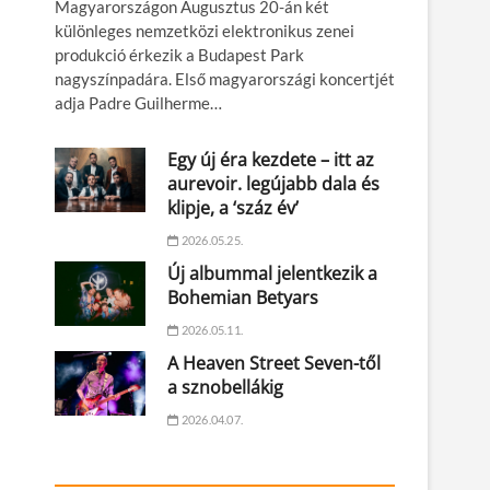
Magyarországon Augusztus 20-án két
különleges nemzetközi elektronikus zenei
produkció érkezik a Budapest Park
nagyszínpadára. Első magyarországi koncertjét
adja Padre Guilherme…
Egy új éra kezdete – itt az
aurevoir. legújabb dala és
klipje, a ‘száz év’
2026.05.25.
Új albummal jelentkezik a
Bohemian Betyars
2026.05.11.
A Heaven Street Seven-től
a sznobellákig
2026.04.07.