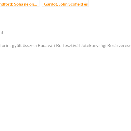
ndford: Soha ne ölj…
Gardot, John Scofield és
Jack DeJohnette – a
jazz nagyágyúi és egy
titokzatos díva a Müpa
színpadán
at
kező
ó forint gyűlt össze a Budavári Borfesztivál Jótékonysági Borárverés