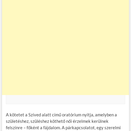
A kötetet a Szíved alatt című oratórium nyitja, amelyben a
születéshez, szüléshez köthető női érzelmek kerülnek
felszínre – főként a fájdalom. A párkapcsolatot, egy szerelmi