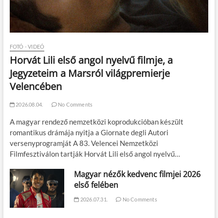
FOTÓ - VIDEÓ
Horvát Lili első angol nyelvű filmje, a
Jegyzeteim a Marsról világpremierje
Velencében
2026.08.04.
No Comments
A magyar rendező nemzetközi koprodukcióban készült
romantikus drámája nyitja a Giornate degli Autori
versenyprogramját A 83. Velencei Nemzetközi
Filmfesztiválon tartják Horvát Lili első angol nyelvű…
Magyar nézők kedvenc filmjei 2026
első felében
2026.07.31.
No Comments