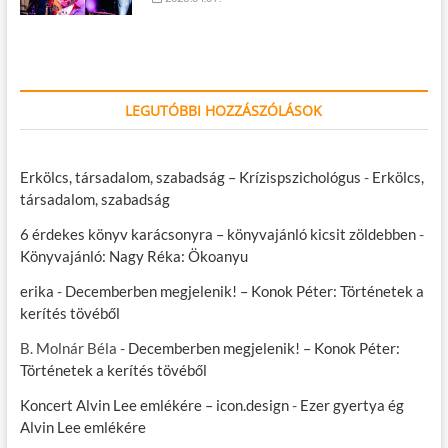
LEGUTÓBBI HOZZÁSZÓLÁSOK
Erkölcs, társadalom, szabadság – Krízispszichológus
-
Erkölcs,
társadalom, szabadság
6 érdekes könyv karácsonyra – könyvajánló kicsit zöldebben
-
Könyvajánló: Nagy Réka: Ökoanyu
erika
-
Decemberben megjelenik! – Konok Péter: Történetek a
kerítés tövéből
B. Molnár Béla
-
Decemberben megjelenik! – Konok Péter:
Történetek a kerítés tövéből
Koncert Alvin Lee emlékére – icon.design
-
Ezer gyertya ég
Alvin Lee emlékére