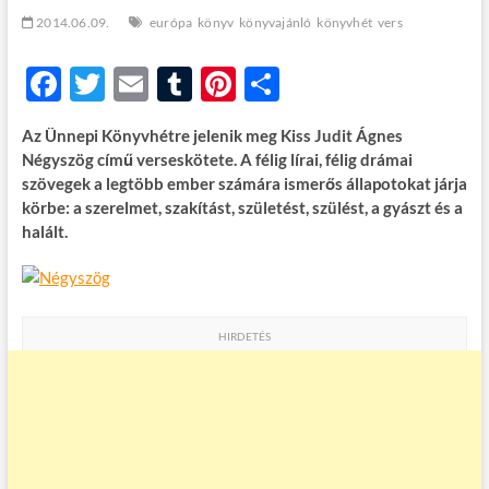
t
2014.06.09.
európa
könyv
könyvajánló
könyvhét
vers
o
n
F
T
E
T
Pi
O
ac
w
m
u
nt
ss
Az Ünnepi Könyvhétre jelenik meg Kiss Judit Ágnes
e
itt
ail
m
er
za
Négyszög című verseskötete. A félig lírai, félig drámai
b
er
bl
es
m
szövegek a legtöbb ember számára ismerős állapotokat járja
körbe: a szerelmet, szakítást, születést, szülést, a gyászt és a
o
r
t
e
halált.
o
g
k
HIRDETÉS