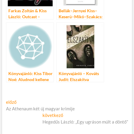
Farkas Zoltán & Kiss
Bellák–Jernyei Kiss–
László: Outcast –
Keserü–Mikó–Szakács:
Kitaszítottan a
Magyar művészet
világhírig
Könyvajánló: Kiss Tibor
Könyvajánló – Kováts
Noé: Aludnod kellene
Judit: Elszakítva
Bejegyzés
Előző
előző
cikk:
Az Athenaum két új magyar krimije
navigáció
Következő
következő
cikk:
Hegedűs László: „Egy ugráson múlt a döntő”