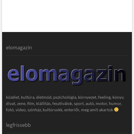
elomagazin
közélet, kultúra, életmód, pszichológia, környezet, feeling, könyv,
divat, zene, film, kiállítás, fesztiválok, sport, autó, motor, humor,
fotó, video, színház, kultúrsokk, enteriőr, meg amit akartok
legfrissebb