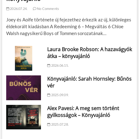
2026.07.24.
No Comments
Joey és Aoife története új fejezethez érkezik az új, különleges
éldekorált kiadásban A Redeeming 6 – Megváltás 6 Chloe
Walsh nagysikerű Boys of Tommen sorozatának…
Laura Brooke Robson: A hazavágyók
átka – könyvajánló
2026.06.15.
Könyvajánló: Sarah Hornsley: Bűnös
vér
2025.09.09.
Alex Pavesi: A meg sem történt
gyilkosságok – Könyvajánló
2025.07.28.