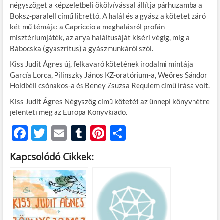
négyszöget a képzeletbeli ökölvívással állítja párhuzamba a
Boksz-paralell című librettó. A halál és a gyász a kötetet záró
két mű témája: a Capriccio a meghalásról profán
misztériumjáték, az anya haláltusáját kíséri végig, míg a
Bábocska (gyászrítus) a gyászmunkáról szól.
Kiss Judit Ágnes új, felkavaró kötetének irodalmi mintája
García Lorca, Pilinszky János KZ-oratórium-a, Weöres Sándor
Holdbéli csónakos-a és Beney Zsuzsa Requiem című írása volt.
Kiss Judit Ágnes Négyszög című kötetét az ünnepi könyvhétre
jelenteti meg az Európa Könyvkiadó.
F
T
E
T
Pi
O
ac
w
m
u
nt
ss
Kapcsolódó Cikkek:
e
itt
ail
m
er
za
b
er
bl
es
m
o
r
t
e
o
g