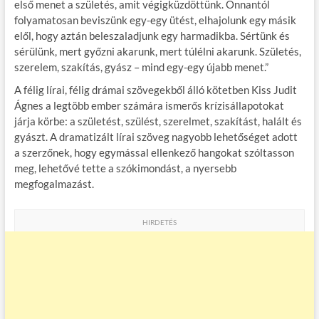
első menet a születés, amit végigküzdöttünk. Onnantól
folyamatosan beviszünk egy-egy ütést, elhajolunk egy másik
elől, hogy aztán beleszaladjunk egy harmadikba. Sértünk és
sérülünk, mert győzni akarunk, mert túlélni akarunk. Születés,
szerelem, szakítás, gyász – mind egy-egy újabb menet.”
A félig lírai, félig drámai szövegekből álló kötetben Kiss Judit
Ágnes a legtöbb ember számára ismerős krízisállapotokat
járja körbe: a születést, szülést, szerelmet, szakítást, halált és
gyászt. A dramatizált lírai szöveg nagyobb lehetőséget adott
a szerzőnek, hogy egymással ellenkező hangokat szóltasson
meg, lehetővé tette a szókimondást, a nyersebb
megfogalmazást.
HIRDETÉS