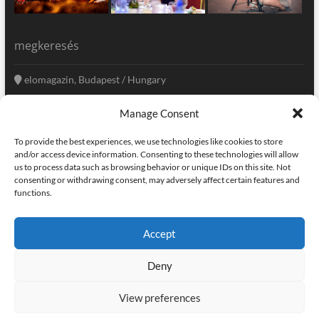
megkeresés
elomagazin, Budapest / Hungary
+36 20 333-6009
Manage Consent
szerkesztoseg@elomagazin.com
To provide the best experiences, we use technologies like cookies to store
elomagazin
and/or access device information. Consenting to these technologies will allow
us to process data such as browsing behavior or unique IDs on this site. Not
consenting or withdrawing consent, may adversely affect certain features and
functions.
facebook
twitter
instagram
googleplus
pinterest
Accept
kapcsolat
home
adatvédelem
impresszum
Deny
elomagazin
| powered by
icon.desing
:: internet solutions |
designed by:
theme freesia
| © copyright, all right reserved
View preferences