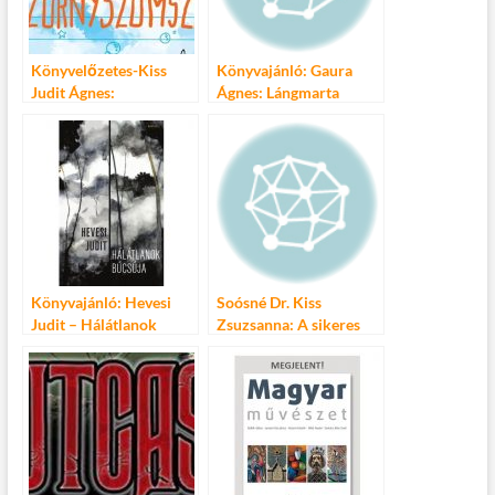
k
Könyvelőzetes-Kiss
Könyvajánló: Gaura
Judit Ágnes:
Ágnes: Lángmarta
Szörnyszomszéd
örökség
Könyvajánló: Hevesi
Soósné Dr. Kiss
Judit – Hálátlanok
Zsuzsanna: A sikeres
búcsúja
családalapítás többé
nem titok