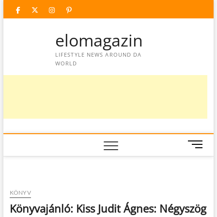
Skip
facebook
twitter
instagram
googleplus
pinterest
to
content
elomagazin
LIFESTYLE NEWS AROUND DA
WORLD
M
e
n
u
B
KÖNYV
u
Könyvajánló: Kiss Judit Ágnes: Négyszög
t