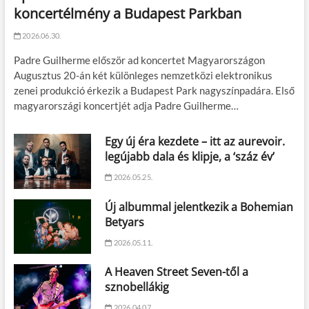
koncertélmény a Budapest Parkban
2026.06.30.
Padre Guilherme először ad koncertet Magyarországon
Augusztus 20-án két különleges nemzetközi elektronikus
zenei produkció érkezik a Budapest Park nagyszínpadára. Első
magyarországi koncertjét adja Padre Guilherme…
Egy új éra kezdete – itt az aurevoir.
legújabb dala és klipje, a ‘száz év’
2026.05.25.
Új albummal jelentkezik a Bohemian
Betyars
2026.05.11.
A Heaven Street Seven-től a
sznobellákig
2026.04.07.