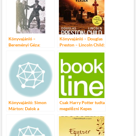
o
r
t
e
o
g
k
Könyvajánló –
Könyvajánló – Douglas
Bereményi Géza:
Preston – Lincoln Child:
Versek
Halotti versek
Könyvajánló: Simon
Csak Harry Potter tudta
Márton: Dalok a
megelőzni Kepes
magasföldszintről
Andrást