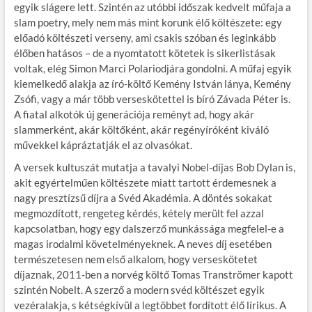
egyik slágere lett. Szintén az utóbbi időszak kedvelt műfaja a
slam poetry, mely nem más mint korunk élő költészete: egy
előadó költészeti verseny, ami csakis szóban és leginkább
élőben hatásos – de a nyomtatott kötetek is sikerlistásak
voltak, elég Simon Marci Polariodjára gondolni. A műfaj egyik
kiemelkedő alakja az író-költő Kemény István lánya, Kemény
Zsófi, vagy a már több verseskötettel is bíró Závada Péter is.
A fiatal alkotók új generációja reményt ad, hogy akár
slammerként, akár költőként, akár regényíróként kiváló
művekkel kápráztatják el az olvasókat.
A versek kultuszát mutatja a tavalyi Nobel-díjas Bob Dylan is,
akit egyértelműen költészete miatt tartott érdemesnek a
nagy presztízsű díjra a Svéd Akadémia. A döntés sokakat
megmozdított, rengeteg kérdés, kétely merült fel azzal
kapcsolatban, hogy egy dalszerző munkássága megfelel-e a
magas irodalmi követelményeknek. A neves díj esetében
természetesen nem első alkalom, hogy verseskötetet
díjaznak, 2011-ben a norvég költő Tomas Tranströmer kapott
szintén Nobelt. A szerző a modern svéd költészet egyik
vezéralakja, s kétségkívül a legtöbbet fordított élő lírikus. A