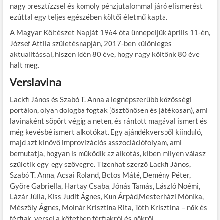
nagy presztízzsel és komoly pénzjutalommal járó elismerést
ezúttal egy teljes egészében költői életmű kapta.
A Magyar Költészet Napját 1964 óta ünnepeljük április 11-én,
József Attila születésnapján, 2017-ben különleges
aktualitással, hiszen idén 80 éve, hogy nagy költőnk 80 éve
halt meg.
Verslavina
Lackfi János és Szabó T. Anna a legnépszerűbb közösségi
portálon, olyan dologba fogtak (ösztönösen és játékosan), ami
lavinaként söpört végig a neten, és rántott magával ismert és
még kevésbé ismert alkotókat. Egy ajándékversből kiinduló,
majd azt kinövő improvizációs asszociációfolyam, ami
bemutatja, hogyan is működik az alkotás, kiben milyen válasz
születik egy-egy szövegre. Tizenhat szerző Lackfi János,
Szabó T. Anna, Acsai Roland, Botos Máté, Demény Péter,
Györe Gabriella, Hartay Csaba, Jónás Tamás, László Noémi,
Lázár Júlia, Kiss Judit Ágnes, Kun Árpád,Mesterházi Mónika,
Mészöly Ágnes, Molnár Krisztina Rita, Tóth Krisztina – nők és
férfiak, versel a kötetben férfiakról és nőkről.