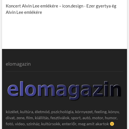
Koncert Alvin Lee emlékére – icon.design
-
Ezer gyertya ég
Alvin Lee emlékére
elomagazin
közélet, kultúra, életmód, pszichológia, környezet, feeling, könyv,
divat, zene, film, kiállítás, fesztiválok, sport, autó, motor, humor,
fotó, video, színház, kultúrsokk, enteriőr, meg amit akartok