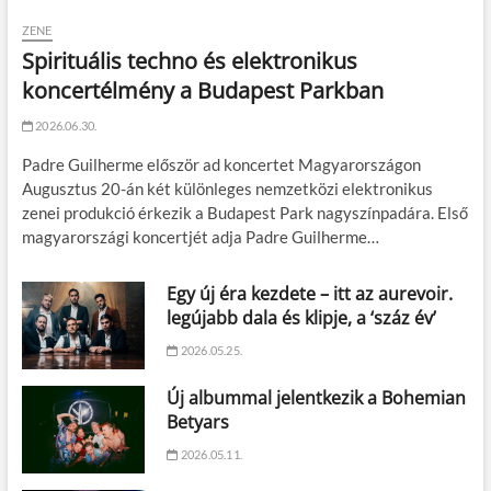
ZENE
Spirituális techno és elektronikus
koncertélmény a Budapest Parkban
2026.06.30.
Padre Guilherme először ad koncertet Magyarországon
Augusztus 20-án két különleges nemzetközi elektronikus
zenei produkció érkezik a Budapest Park nagyszínpadára. Első
magyarországi koncertjét adja Padre Guilherme…
Egy új éra kezdete – itt az aurevoir.
legújabb dala és klipje, a ‘száz év’
2026.05.25.
Új albummal jelentkezik a Bohemian
Betyars
2026.05.11.