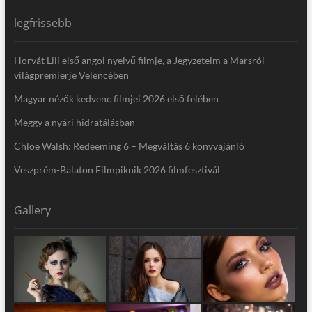
legfrissebb
Horvát Lili első angol nyelvű filmje, a Jegyzeteim a Marsról
világpremierje Velencében
Magyar nézők kedvenc filmjei 2026 első felében
Meggy a nyári hidratálásban
Chloe Walsh: Redeeming 6 – Megváltás 6 könyvajánló
Veszprém-Balaton Filmpiknik 2026 filmfesztivál
Gallery