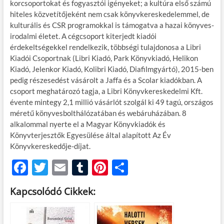
korcsoportokat és fogyasztói igényeket; a kultúra első számú
hiteles közvetítőjeként nem csak könyvkereskedelemmel, de
kulturális és CSR programokkal is támogatva a hazai könyves-
irodalmi életet. A cégcsoport kiterjedt kiadói
érdekeltségekkel rendelkezik, többségi tulajdonosa a Libri
Kiadói Csoportnak (Libri Kiadó, Park Könyvkiadó, Helikon
Kiadó, Jelenkor Kiadó, Kolibri Kiadó, Diafilmgyártó), 2015-ben
pedig részesedést vásárolt a Jaffa és a Scolar kiadókban. A
csoport meghatározó tagja, a Libri Könyvkereskedelmi Kft.
évente mintegy 2,1 millió vásárlót szolgál ki 49 tagú, országos
méretű könyvesbolthálózatában és webáruházában. 8
alkalommal nyerte el a Magyar Könyvkiadók és
Könyvterjesztők Egyesülése által alapított Az Év
Könyvkereskedője-díjat.
F
T
E
T
Pi
O
ac
w
m
u
nt
ss
Kapcsolódó Cikkek:
e
itt
ail
m
er
za
b
er
bl
es
m