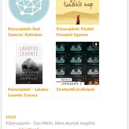
Könyvajánló: Bud
Könyvajánló: Khaled
Spencer: Különben
Hosseini: Egyezer
dühbe jövök
tündöklő nap
Könyvajánló – Lakatos
Elrettentő jövőképek
Levente: Szeress
jobban!
Bejegyzés
Előző
előző
cikk:
Könyvajánló – Dan Wells: Nem akarlak megölni
navigáció
Következő