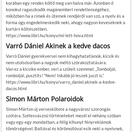
korában egy rendes költő meg van halva már. Azonban ő
konokul ragaszkodik magánemberi rendetlenségéhez,
miközben ha a rímek és ütemek rendjéről van szó, a nyelv és a
forma úgy engedelmeskedik neki, ahogy nagyon keveseknek a
kortárs költészetben.
https://www.libri.hu/konyv/mi-lett-hova.html
Varró Dániel Akinek a kedve dacos
Varró Dániel gyerekversei nem kihagyhatatlanok, kicsik és
nem utolsósorban a nagyok méltó szórakoztatására.
Van ez a kicsike ember, veri a szüleit szemmel. „Tomboljál,
romboljál, pusztíts! “Nem! Inkább jó leszek juszt is.”
https://www.libri.hu/konyv/varro_daniel.akinek-a-kedve-
dacos.html
Simon Márton Polaroidok
Simon Márton új verseskötete a nagyvárosi szorongás
szótára. Szélesvásznú történeteket mesél el néhány szóban
vagy egy-egy mondatban, a félig kihunyt fényreklámok
tömörségével. Baltával és körömollóval esik neki a nyelvnek,