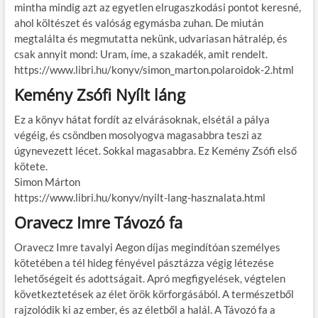
mintha mindig azt az egyetlen elrugaszkodási pontot keresné,
ahol költészet és valóság egymásba zuhan. De miután
megtalálta és megmutatta nekünk, udvariasan hátralép, és
csak annyit mond: Uram, íme, a szakadék, amit rendelt.
https://www.libri.hu/konyv/simon_marton.polaroidok-2.html
Kemény Zsófi Nyílt láng
Ez a könyv hátat fordít az elvárásoknak, elsétál a pálya
végéig, és csöndben mosolyogva magasabbra teszi az
úgynevezett lécet. Sokkal magasabbra. Ez Kemény Zsófi első
kötete.
Simon Márton
https://www.libri.hu/konyv/nyilt-lang-hasznalata.html
Oravecz Imre Távozó fa
Oravecz Imre tavalyi Aegon díjas megindítóan személyes
kötetében a tél hideg fényével pásztázza végig létezése
lehetőségeit és adottságait. Apró megfigyelések, végtelen
következtetések az élet örök körforgásából. A természetből
rajzolódik ki az ember, és az életből a halál. A Távozó fa a