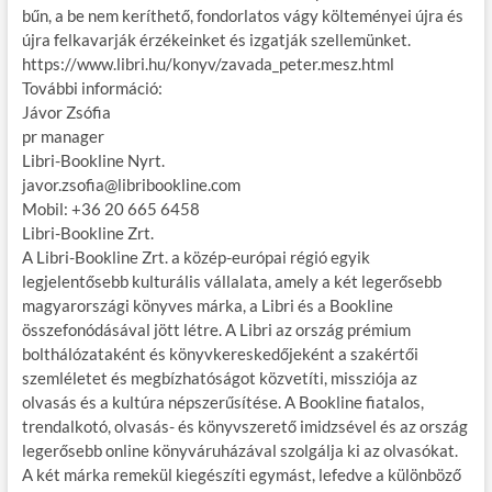
bűn, a be nem keríthető, fondorlatos vágy költeményei újra és
újra felkavarják érzékeinket és izgatják szellemünket.
https://www.libri.hu/konyv/zavada_peter.mesz.html
További információ:
Jávor Zsófia
pr manager
Libri-Bookline Nyrt.
javor.zsofia@libribookline.com
Mobil: +36 20 665 6458
Libri-Bookline Zrt.
A Libri-Bookline Zrt. a közép-európai régió egyik
legjelentősebb kulturális vállalata, amely a két legerősebb
magyarországi könyves márka, a Libri és a Bookline
összefonódásával jött létre. A Libri az ország prémium
bolthálózataként és könyvkereskedőjeként a szakértői
szemléletet és megbízhatóságot közvetíti, missziója az
olvasás és a kultúra népszerűsítése. A Bookline fiatalos,
trendalkotó, olvasás- és könyvszerető imidzsével és az ország
legerősebb online könyváruházával szolgálja ki az olvasókat.
A két márka remekül kiegészíti egymást, lefedve a különböző