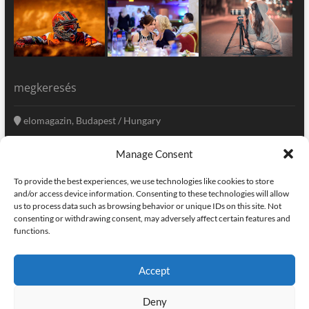
megkeresés
elomagazin, Budapest / Hungary
+36 20 333-6009
Manage Consent
szerkesztoseg@elomagazin.com
To provide the best experiences, we use technologies like cookies to store
elomagazin
and/or access device information. Consenting to these technologies will allow
us to process data such as browsing behavior or unique IDs on this site. Not
consenting or withdrawing consent, may adversely affect certain features and
functions.
facebook
twitter
instagram
googleplus
pinterest
Accept
kapcsolat
home
adatvédelem
impresszum
Deny