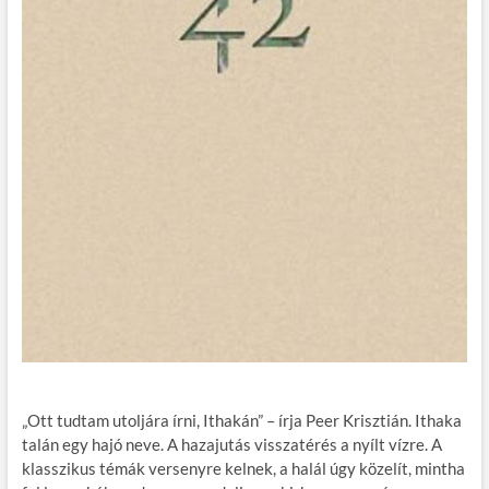
„Ott tudtam utoljára írni, Ithakán” – írja Peer Krisztián. Ithaka
talán egy hajó neve. A hazajutás visszatérés a nyílt vízre. A
klasszikus témák versenyre kelnek, a halál úgy közelít, mintha