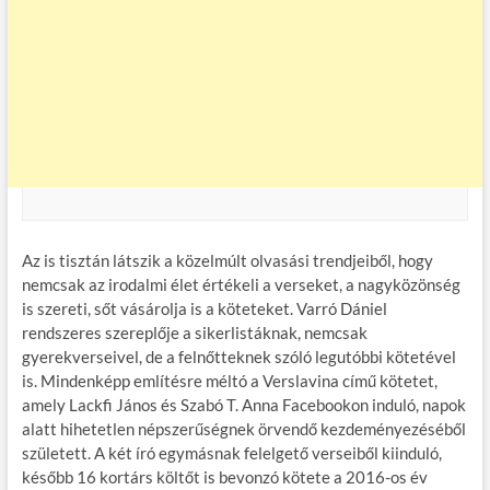
Az is tisztán látszik a közelmúlt olvasási trendjeiből, hogy
nemcsak az irodalmi élet értékeli a verseket, a nagyközönség
is szereti, sőt vásárolja is a köteteket. Varró Dániel
rendszeres szereplője a sikerlistáknak, nemcsak
gyerekverseivel, de a felnőtteknek szóló legutóbbi kötetével
is. Mindenképp említésre méltó a Verslavina című kötetet,
amely Lackfi János és Szabó T. Anna Facebookon induló, napok
alatt hihetetlen népszerűségnek örvendő kezdeményezéséből
született. A két író egymásnak felelgető verseiből kiinduló,
később 16 kortárs költőt is bevonzó kötete a 2016-os év