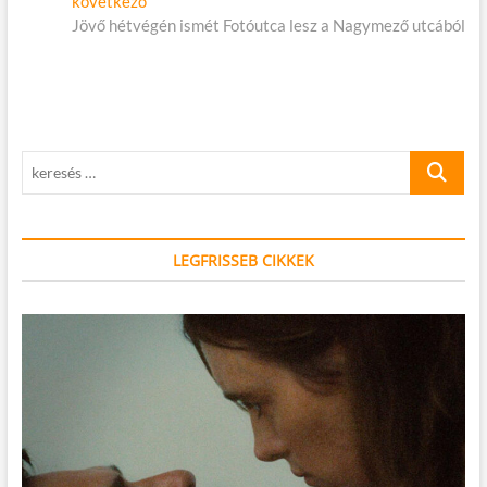
következő
cikk:
Jövő hétvégén ismét Fotóutca lesz a Nagymező utcából
keresés
…
LEGFRISSEB CIKKEK