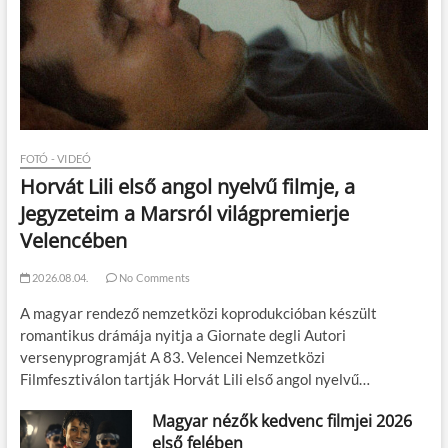
FOTÓ - VIDEÓ
Horvát Lili első angol nyelvű filmje, a
Jegyzeteim a Marsról világpremierje
Velencében
2026.08.04.
No Comments
A magyar rendező nemzetközi koprodukcióban készült
romantikus drámája nyitja a Giornate degli Autori
versenyprogramját A 83. Velencei Nemzetközi
Filmfesztiválon tartják Horvát Lili első angol nyelvű…
Magyar nézők kedvenc filmjei 2026
első felében