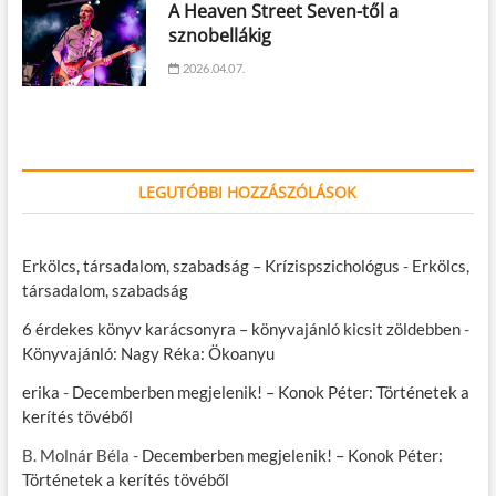
A Heaven Street Seven-től a
sznobellákig
2026.04.07.
LEGUTÓBBI HOZZÁSZÓLÁSOK
Erkölcs, társadalom, szabadság – Krízispszichológus
-
Erkölcs,
társadalom, szabadság
6 érdekes könyv karácsonyra – könyvajánló kicsit zöldebben
-
Könyvajánló: Nagy Réka: Ökoanyu
erika
-
Decemberben megjelenik! – Konok Péter: Történetek a
kerítés tövéből
B. Molnár Béla
-
Decemberben megjelenik! – Konok Péter:
Történetek a kerítés tövéből