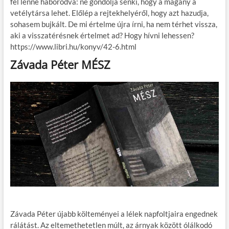
fel lenne háborodva: ne gondolja senki, hogy a magány a
vetélytársa lehet. Előlép a rejtekhelyéről, hogy azt hazudja,
sohasem bujkált. De mi értelme újra írni, ha nem térhet vissza,
aki a visszatérésnek értelmet ad? Hogy hívni lehessen?
https://www.libri.hu/konyv/42-6.html
Závada Péter MÉSZ
Závada Péter újabb költeményei a lélek napfoltjaira engednek
rálátást. Az eltemethetetlen múlt, az árnyak között ólálkodó