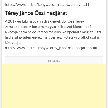
https://www.libri.hu/konyv/acsai_roland.verslavina.html
Térey János Őszi hadjárat
A 2017-es Libri irodalmi díjak egyik döntőse Térey
verseskötetet. A kortárs magyar költészet kiemelkedő
alkotója harminc év versterméséből komponálta meg az Őszi
hadjárat gyűjteményét, melyben egy kötetnyi új alkotását is
közreadja.
https://www.libri.hu/konyv/terey_janos.oszi-hadjarat.html
HIRDETÉS