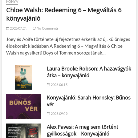
KÖNYV
Chloe Walsh: Redeeming 6 – Megváltás 6
könyvajánló
2026.07.24.
No Comments
Joey és Aoife története új fejezethez érkezik az új, különleges
éldekorált kiadásban A Redeeming 6 – Megváltás 6 Chloe
Walsh nagysikerű Boys of Tommen sorozatának…
Laura Brooke Robson: A hazavágyók
átka – könyvajánló
2026.06.15.
Könyvajánló: Sarah Hornsley: Bűnös
vér
2025.09.09.
Alex Pavesi: A meg sem történt
gyilkosságok – Könyvajánló