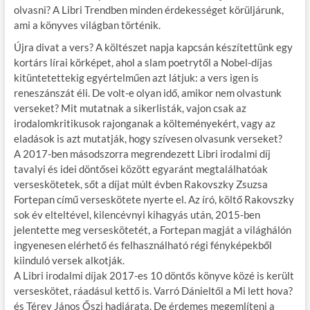
olvasni? A Libri Trendben minden érdekességet körüljárunk,
o
r
t
e
ami a könyves világban történik.
o
g
Újra divat a vers? A költészet napja kapcsán készítettünk egy
k
kortárs lírai körképet, ahol a slam poetrytől a Nobel-díjas
kitüntetettekig egyértelműen azt látjuk: a vers igen is
reneszánszát éli. De volt-e olyan idő, amikor nem olvastunk
verseket? Mit mutatnak a sikerlisták, vajon csak az
irodalomkritikusok rajonganak a költeményekért, vagy az
eladások is azt mutatják, hogy szívesen olvasunk verseket?
A 2017-ben másodszorra megrendezett Libri irodalmi díj
tavalyi és idei döntősei között egyaránt megtalálhatóak
verseskötetek, sőt a díjat múlt évben Rakovszky Zsuzsa
Fortepan című verseskötete nyerte el. Az író, költő Rakovszky
sok év elteltével, kilencévnyi kihagyás után, 2015-ben
jelentette meg verseskötetét, a Fortepan magját a világhálón
ingyenesen elérhető és felhasználható régi fényképekből
kiinduló versek alkotják.
A Libri irodalmi díjak 2017-es 10 döntős könyve közé is került
verseskötet, ráadásul kettő is. Varró Dánieltől a Mi lett hova?
és Térey János Őszi hadjárata. De érdemes megemlíteni a