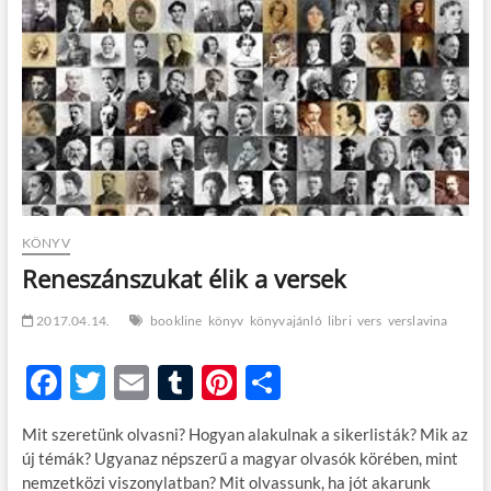
t
o
n
KÖNYV
Reneszánszukat élik a versek
2017.04.14.
bookline
könyv
könyvajánló
libri
vers
verslavina
F
T
E
T
Pi
O
ac
w
m
u
nt
ss
Mit szeretünk olvasni? Hogyan alakulnak a sikerlisták? Mik az
e
itt
ail
m
er
za
új témák? Ugyanaz népszerű a magyar olvasók körében, mint
b
er
bl
es
m
nemzetközi viszonylatban? Mit olvassunk, ha jót akarunk