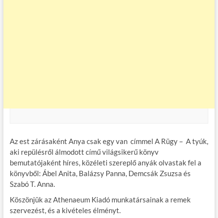
Az est zárásaként Anya csak egy van ­ címmel A Rügy – A tyúk,
aki repülésről álmodott című világsikerű könyv
bemutatójaként híres, közéleti szereplő anyák olvastak fel a
könyvből: Ábel Anita, Balázsy Panna, Demcsák Zsuzsa és
Szabó T. Anna.
Köszönjük az Athenaeum Kiadó munkatársainak a remek
szervezést, és a kivételes élményt.