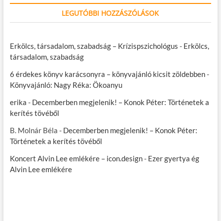
LEGUTÓBBI HOZZÁSZÓLÁSOK
Erkölcs, társadalom, szabadság – Krízispszichológus
-
Erkölcs,
társadalom, szabadság
6 érdekes könyv karácsonyra – könyvajánló kicsit zöldebben
-
Könyvajánló: Nagy Réka: Ökoanyu
erika
-
Decemberben megjelenik! – Konok Péter: Történetek a
kerítés tövéből
B. Molnár Béla
-
Decemberben megjelenik! – Konok Péter:
Történetek a kerítés tövéből
Koncert Alvin Lee emlékére – icon.design
-
Ezer gyertya ég
Alvin Lee emlékére