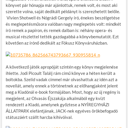
könyvet pár hónapja már ajánlottuk, remek volt, és most aki
szerette volna, saját dedikált példányt is szerezhetett belőle.
Vivien Shotwell és Nógrádi Gergely író, énekes beszélgetése
és meglepetésműsora valóban nagy meglepetés volt: mindkét
író remek a papíron, és remek dalban is: néhány opera- és
musical részlettel tették gazdagabbá a könyvbemutatót. Ezt
követően az írónő dedikált az Fókusz Könyváruházban.
A következő játék apropóját szintén egy könyv megjelenése
ihlette. Jodi Picoult Találj rám című könyve a héten került a
boltokba. Szelíd vadak címmel már olvashattuk az idén azt a
novellát, amely ennek a történetnek az előhangjaként jelent
meg a Kiadónál e-book formájában. Most, hogy az új regény is
megjelent, az Olvasás Éjszakája alkalmából egy kvízt
rendezett a Kiadó, amelynek győztese a NYÍREGYHÁZI
ÁLLATPARK elefántjának, JACK-nek egyéves örökbefogadó
státuszáért szállt harcba kihívóival.