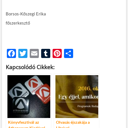
Borsos-Kőszegi Erika
főszerkesztő
F
T
E
T
Pi
O
ac
w
m
u
nt
ss
Kapcsolódó Cikkek:
e
itt
ail
m
er
za
b
er
bl
es
m
o
r
t
e
o
g
k
Könyvfesztivál az
Olvasás éjszakája a
Athenaeum Kiadóval
Librivel