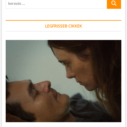
keresés
…
LEGFRISSEB CIKKEK