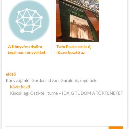
A Könyvfesztiválra
Twin Peaks est és új
izgalmas könyvekkel
főszerkesztő az
jön az Athenaeum
Athenaeum élén
Bejegyzés
Előző
előző
cikk:
Könyvajánló: Gordon István: Gurulunk, repülünk
navigáció
Következő
következő
cikk:
Kiscsillag: Őszi-téli turné – IDÁIG TUDOM A TÖRTÉNETET