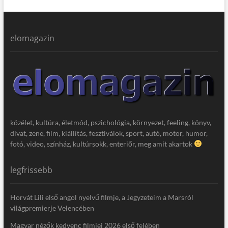
elomagazin
közélet, kultúra, életmód, pszichológia, környezet, feeling, könyv,
divat, zene, film, kiállítás, fesztiválok, sport, autó, motor, humor,
fotó, video, színház, kultúrsokk, enteriőr, meg amit akartok
legfrissebb
Horvát Lili első angol nyelvű filmje, a Jegyzeteim a Marsról
világpremierje Velencében
Magyar nézők kedvenc filmjei 2026 első felében