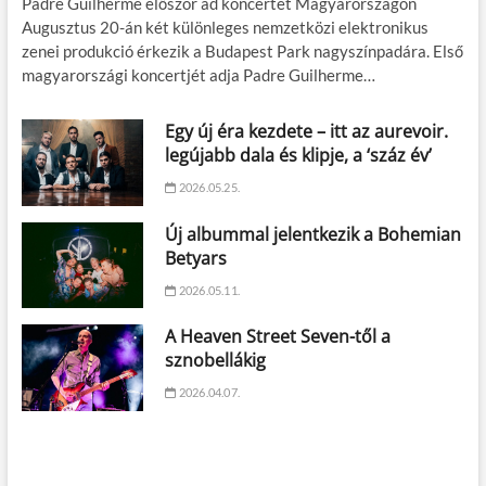
Padre Guilherme először ad koncertet Magyarországon
Augusztus 20-án két különleges nemzetközi elektronikus
zenei produkció érkezik a Budapest Park nagyszínpadára. Első
magyarországi koncertjét adja Padre Guilherme…
Egy új éra kezdete – itt az aurevoir.
legújabb dala és klipje, a ‘száz év’
2026.05.25.
Új albummal jelentkezik a Bohemian
Betyars
2026.05.11.
A Heaven Street Seven-től a
sznobellákig
2026.04.07.