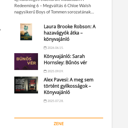
Redeeming 6 – Megváltás 6 Chloe Walsh
nagysikerű Boys of Tommen sorozatának…
Laura Brooke Robson: A
y
hazavágyók átka –
könyvajánló
2026.06.15.
Könyvajánló: Sarah
Hornsley: Bűnös vér
2025.09.09.
Alex Pavesi: A meg sem
történt gyilkosságok –
Könyvajánló
2025.07.28.
ZENE