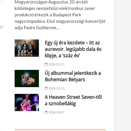
Magyarországon Augusztus 20-án két
különleges nemzetközi elektronikus zenei
produkció érkezik a Budapest Park
nagyszínpadára. Első magyarországi koncertjét
l?
adja Padre Guilherme…
Egy új éra kezdete – itt az
aurevoir. legújabb dala és
klipje, a ‘száz év’
2026.05.25.
Új albummal jelentkezik a
Bohemian Betyars
2026.05.11.
A Heaven Street Seven-től
a sznobellákig
2026.04.07.