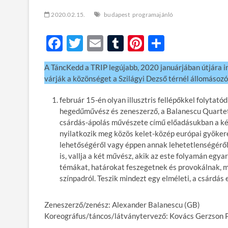
2020.02.15.
budapest
programajánló
F
T
E
T
Pi
O
ac
w
m
u
nt
ss
A TáncKedd a TRIP legújabb, 2020 januárjában útjára 
e
itt
ail
m
er
za
várják a közönséget a Szilágyi Dezső térnél állomásozó
b
er
bl
es
m
február 15-én olyan illusztris fellépőkkel folytat
o
r
t
e
hegedűművész és zeneszerző, a Balanescu Quartet 
o
g
csárdás-ápolás művészete című előadásukban a két
nyilatkozik meg közös kelet-közép európai gyöker
k
lehetőségéről vagy éppen annak lehetetlenségéről.
is, vallja a két művész, akik az este folyamán egy
témákat, határokat feszegetnek és provokálnak, m
színpadról. Teszik mindezt egy elméleti, a csárdás
Zeneszerző/zenész: Alexander Balanescu (GB)
Koreográfus/táncos/látványtervező: Kovács Gerzson 