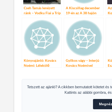
Cseh Tamás lenézett
A Kiscsillag december
Az
ránk – Vodku Fiai a Trip
19-én az A 38 hajón
Ko
Hajón
Könyvajánló: Kovács
Gyilkos vágy – Interjú
Kö
Noémi: Lélekölő
Kovács Noémivel
Esz
Tetszett az ajánló? A cikkben bemutatott kötetet és 
Kattints az alábbi gombra, é
Megnéze