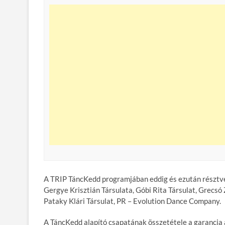
A TRIP TáncKedd programjában eddig és ezután résztvev
Gergye Krisztián Társulata, Góbi Rita Társulat, Grecs
Pataky Klári Társulat, PR – Evolution Dance Company.
A TáncKedd alapító csapatának összetétele a garancia 