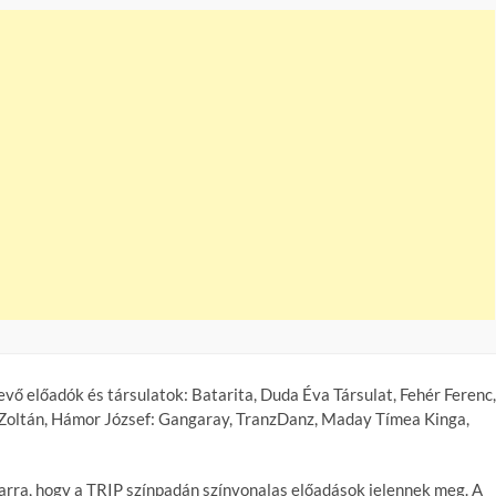
ő előadók és társulatok: Batarita, Duda Éva Társulat, Fehér Ferenc,
ó Zoltán, Hámor József: Gangaray, TranzDanz, Maday Tímea Kinga,
arra, hogy a TRIP színpadán színvonalas előadások jelennek meg. A