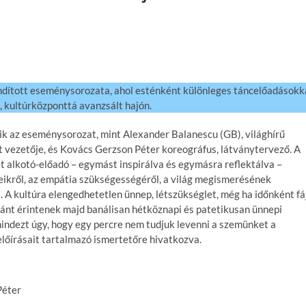
indított eseménysorozata, ahol esténként különleges táncelőadásokk
, kultúrközponttá avanzsált hajón.
ódik az eseménysorozat, mint Alexander Balanescu (GB), világhírű
vezetője, és Kovács Gerzson Péter koreográfus, látványtervező. A
 alkotó-előadó – egymást inspirálva és egymásra reflektálva –
eikről, az empátia szükségességéről, a világ megismerésének
 A kultúra elengedhetetlen ünnep, létszükséglet, még ha időnként fá
aránt érintenek majd banálisan hétköznapi és patetikusan ünnepi
indezt úgy, hogy egy percre nem tudjuk levenni a szemünket a
 előírásait tartalmazó ismertetőre hivatkozva.
Péter