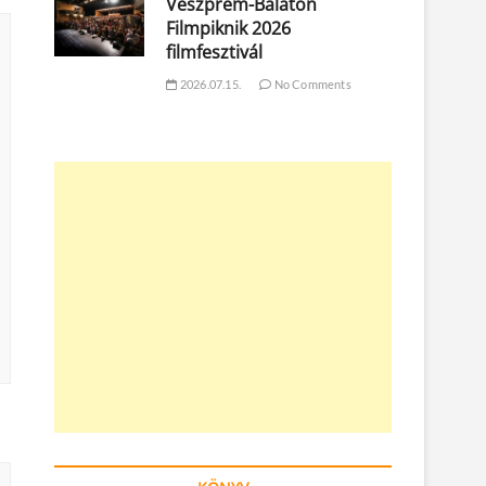
Veszprém-Balaton
Filmpiknik 2026
filmfesztivál
2026.07.15.
No Comments