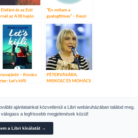
 Elefánt és az Esti
”Én voltam a
rnél az A38 hajón
gyalogfilmes” – Keszi
Kovács László kiállítás
nyvajánló – Kovács
PÉTERVÁSÁRA,
ter: Let’s kifli
MISKOLC ÉS MOHÁCS
AZ ELSŐ HÁROM A
KOVÁCS KATI EGRI
DALVERSENYEN
további ajánlatainkat közvetlenül a Libri webáruházában találod meg.
s válogass a legfrissebb megjelenések közül!
m a Libri kínálatát →