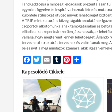
TáncKedd célja a minőségi előadások prezentálásán túl
egymást figyelve és inspirálva hoznak létre és mutatna
különféle stílusokat ötvöző művek lehetőséget biztosít
A TRIP, mint kulturális közeg tágabb arculatához igazo
csoportok alkotómunkájának támogatásában és befogad
előadásaikat repertoárszerűen játszhassák, az lehetőség
vállalja, hogy megteremti ennek lehetőségét. Állandó r
tervezhető struktúrát terveznek és valósítanak meg. A 
be és nyitja meg mindazok számára, akik igazán emlék
F
T
E
T
Pi
O
ac
w
m
u
nt
ss
Kapcsolódó Cikkek:
e
itt
ail
m
er
za
b
er
bl
es
m
o
r
t
e
o
g
k