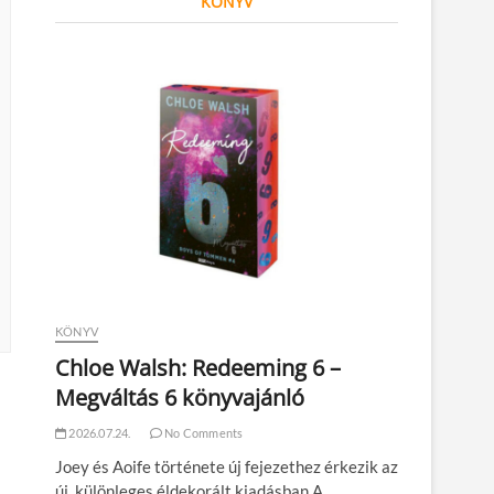
KÖNYV
KÖNYV
Chloe Walsh: Redeeming 6 –
Megváltás 6 könyvajánló
2026.07.24.
No Comments
Joey és Aoife története új fejezethez érkezik az
új, különleges éldekorált kiadásban A