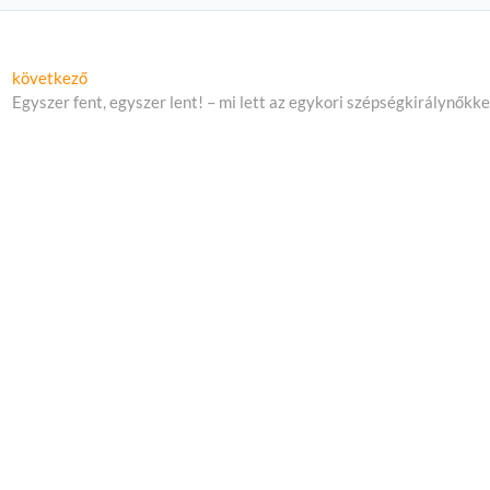
Következő
következő
cikk:
Egyszer fent, egyszer lent! – mi lett az egykori szépségkirálynőkke