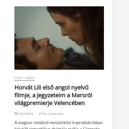
n
FOTÓ - VIDEÓ
Horvát Lili első angol nyelvű
filmje, a Jegyzeteim a Marsról
világpremierje Velencében
2026.08.04.
No Comments
A magyar rendező nemzetközi koprodukcióban
készült romantikus drámája nyitja a Giornate