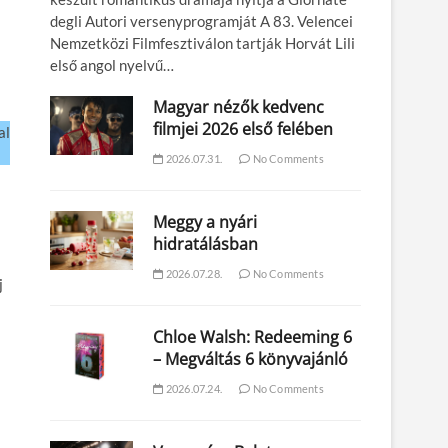
degli Autori versenyprogramját A 83. Velencei
Nemzetközi Filmfesztiválon tartják Horvát Lili
első angol nyelvű…
Magyar nézők kedvenc
filmjei 2026 első felében
al
2026.07.31.
No Comments
Meggy a nyári
hidratálásban
2026.07.28.
No Comments
j
Chloe Walsh: Redeeming 6
– Megváltás 6 könyvajánló
2026.07.24.
No Comments