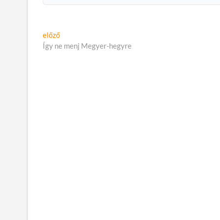
Bejegyzés
Előző
előző
cikk:
Így ne menj Megyer-hegyre
navigáció