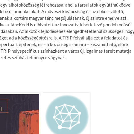
 egy alkotóközösség létrehozása, ahol a társulatok együttműködve,
k be új produkciókat. A művészi kíváncsiság és az ebből születő,
anak a kortárs magyar tánc megújulásának, új szintre emelve azt.
dva a TáncKedd is elhivatott az innovatív, kísérletező gondolkodású
ásában. Az alkotók fejlődéséhez elengedhetetlenül szükséges, hog
et ad a közösségépítésre is. A TRIP felvállalja ezt a feladatot és
epertoárt építenek, és – a közönség számára – kiszámítható, előre
TRIP helyspecifikus színházként a város új, izgalmas tereit mutatja
ezetes színházi élményre vágynak.