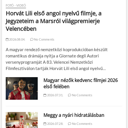
FOTÓ - VIDEÓ
Horvát Lili első angol nyelvű filmje, a
Jegyzeteim a Marsról világpremierje
Velencében
2026.08.04.
No Comments
A magyar rendező nemzetközi koprodukcióban készült
romantikus drámája nyitja a Giornate degli Autori
versenyprogramját A 83. Velencei Nemzetközi
Filmfesztiválon tartják Horvát Lili első angol nyelvű…
Magyar nézők kedvenc filmjei 2026
első felében
2026.07.31.
No Comments
Meggy a nyári hidratálásban
2026.07.28.
No Comments