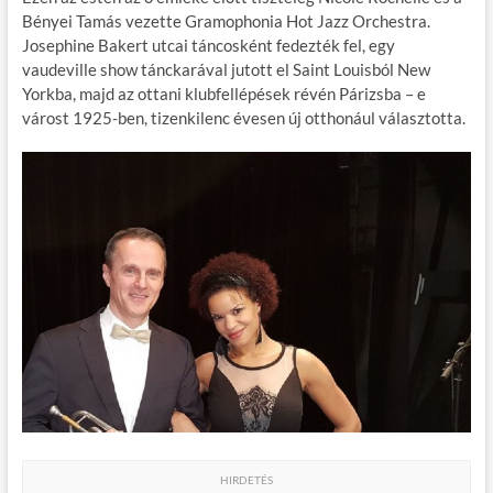
o
r
t
e
Bényei Tamás vezette Gramophonia Hot Jazz Orchestra.
o
g
Josephine Bakert utcai táncosként fedezték fel, egy
vaudeville show tánckarával jutott el Saint Louisból New
k
Yorkba, majd az ottani klubfellépések révén Párizsba – e
várost 1925-ben, tizenkilenc évesen új otthonául választotta.
HIRDETÉS