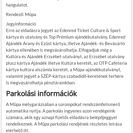
hangulatot.
Rendező: Müpa
Jegyinformáció
Erre az előadásra jegyét az Edenred Ticket Culture & Sport
kártya és utalvány és Top Prémium ajándékutalvány, Edenred
Ajándék Arany és Ezüst kártya, illetve Ajándék- és Bevásárló
kártya ellenében is megvásárolhatja. Elfogadjuk még a
Kultúra és Ajándék Erzsébet-utalványt, az Erzsébet utalvány
plusz kártya Ajándék illetve Kultúra keretét, az OTP Cafeteria
kártya kultúra alszámla keretét, a Müpa-ajándékutalványt,
valamint jegyét a SZÉP-kártya szabadidő-keretének terhére
is megvásárolhatja pénztárainkban.
Parkolási információk
A Müpa mélygarázsában a sorompókat rendszámfelismerő
automatika nyitja. A parkolás ingyenes azon vendégeink
számára, akik egy aznapi fizetős előadásra belépőjeggyel
rendelkeznek. A Müpa parkolási rendjének részletes leírása
elérhető itt.