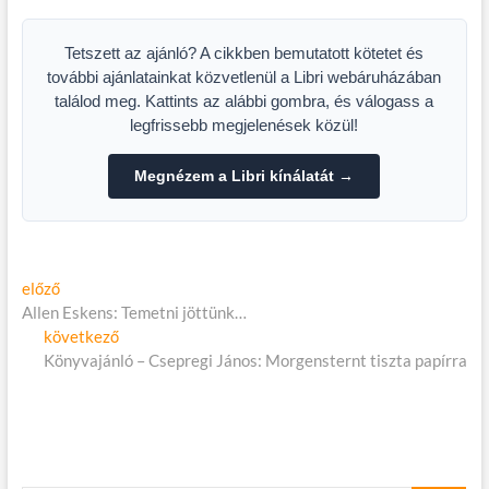
23, Akvárium!
NEGRA-ban ősszel!
Tetszett az ajánló? A cikkben bemutatott kötetet és
további ajánlatainkat közvetlenül a Libri webáruházában
találod meg. Kattints az alábbi gombra, és válogass a
legfrissebb megjelenések közül!
Megnézem a Libri kínálatát →
Bejegyzés
Előző
előző
cikk:
Allen Eskens: Temetni jöttünk…
navigáció
Következő
következő
cikk:
Könyvajánló – Csepregi János: Morgensternt tiszta papírra