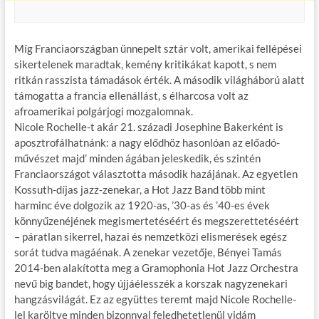
Míg Franciaországban ünnepelt sztár volt, amerikai fellépései
sikertelenek maradtak, kemény kritikákat kapott, s nem
ritkán rasszista támadások érték. A második világháború alatt
támogatta a francia ellenállást, s élharcosa volt az
afroamerikai polgárjogi mozgalomnak.
Nicole Rochelle-t akár 21. századi Josephine Bakerként is
aposztrofálhatnánk: a nagy elődhöz hasonlóan az előadó-
művészet majd’ minden ágában jeleskedik, és szintén
Franciaországot választotta második hazájának. Az egyetlen
Kossuth-díjas jazz-zenekar, a Hot Jazz Band több mint
harminc éve dolgozik az 1920-as, ’30-as és ’40-es évek
könnyűzenéjének megismertetéséért és megszerettetéséért
– páratlan sikerrel, hazai és nemzetközi elismerések egész
sorát tudva magáénak. A zenekar vezetője, Bényei Tamás
2014-ben alakította meg a Gramophonia Hot Jazz Orchestra
nevű big bandet, hogy újjáélesszék a korszak nagyzenekari
hangzásvilágát. Ez az együttes teremt majd Nicole Rochelle-
lel karöltve minden bizonnyal feledhetetlenül vidám