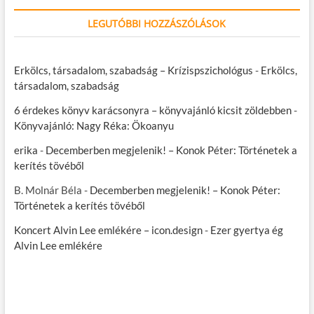
LEGUTÓBBI HOZZÁSZÓLÁSOK
Erkölcs, társadalom, szabadság – Krízispszichológus
-
Erkölcs,
társadalom, szabadság
6 érdekes könyv karácsonyra – könyvajánló kicsit zöldebben
-
Könyvajánló: Nagy Réka: Ökoanyu
erika
-
Decemberben megjelenik! – Konok Péter: Történetek a
kerítés tövéből
B. Molnár Béla
-
Decemberben megjelenik! – Konok Péter:
Történetek a kerítés tövéből
Koncert Alvin Lee emlékére – icon.design
-
Ezer gyertya ég
Alvin Lee emlékére