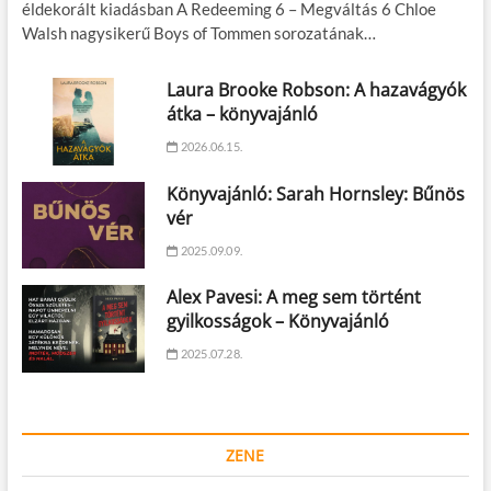
éldekorált kiadásban A Redeeming 6 – Megváltás 6 Chloe
Walsh nagysikerű Boys of Tommen sorozatának…
Laura Brooke Robson: A hazavágyók
átka – könyvajánló
2026.06.15.
Könyvajánló: Sarah Hornsley: Bűnös
vér
2025.09.09.
Alex Pavesi: A meg sem történt
gyilkosságok – Könyvajánló
2025.07.28.
ZENE