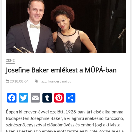
t
o
n
ZENE
Josefine Baker emlékest a MÜPÁ-ban
2018.08.04.
jazz
koncert
müpa
F
T
E
T
Pi
O
ac
w
m
u
nt
ss
Éppen kilencven évvel ezelőtt, 1928-ban járt első alkalommal
e
itt
ail
m
er
za
Budapesten Josephine Baker, a világhírű énekesnő, táncosnő,
b
er
bl
es
m
színésznő, egyszóval előadóművész és emberi jogi aktivista.
Ezen az estén az ő emléke előtt tiszteleg Nicole Rochelle és a