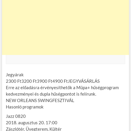
Jegyárak
2300 Ft3200 Ft3900 Ft4900 FtJEGYVÁSÁRLÁS
Erre az előadásra érvényesíthetők a Müpa+ hűségprogram
kedvezményei és dupla hűségpontot is felírunk.
NEW ORLEANS SWINGFESZTIVÁL
Hasonló programok
Jazz 0820
2018. augusztus 20. 17:00
Zászlótér, Üvegterem, Kültér