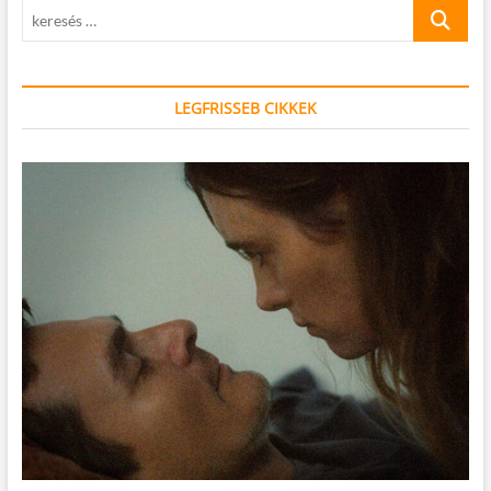
keresés
…
LEGFRISSEB CIKKEK