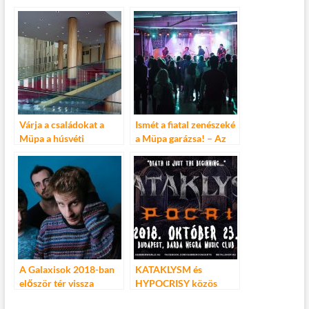
Diana Krall, Marcus
hosszú hétvégén a
Miller és Charlotte
Müpa
Gainsbourg is érkezik
Várja a családokat a
Ismét a fiatal zenészeké
Müpa a húsvéti
a Müpa garázsa! – Az
ünnepek alatt
idei Garázsband
Fesztivál házigazdája a
Firkin lesz
A Galaxisok 2018-ban
KATAKLYSM és
először tér vissza
HYPOCRISY közös
Budapestre! – Március
koncert a BARBA