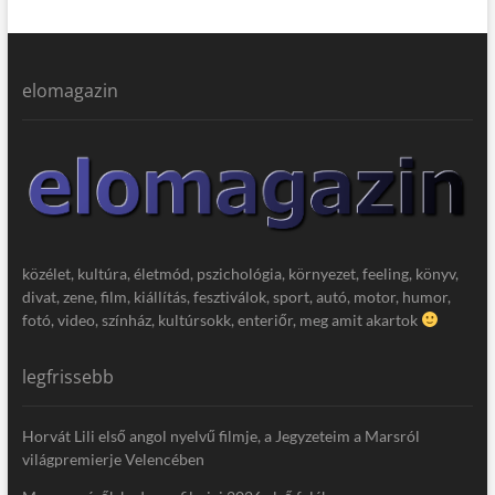
elomagazin
közélet, kultúra, életmód, pszichológia, környezet, feeling, könyv,
divat, zene, film, kiállítás, fesztiválok, sport, autó, motor, humor,
fotó, video, színház, kultúrsokk, enteriőr, meg amit akartok
legfrissebb
Horvát Lili első angol nyelvű filmje, a Jegyzeteim a Marsról
világpremierje Velencében