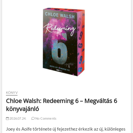
KÖNYV
Chloe Walsh: Redeeming 6 – Megváltás 6
könyvajánló
2026.07.24.
No Comments
Joey és Aoife története új fejezethez érkezik az új, különleges