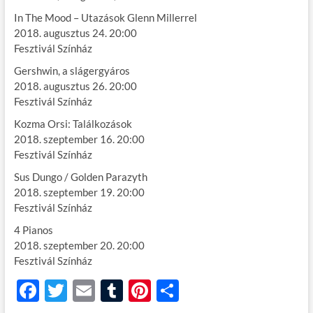
In The Mood – Utazások Glenn Millerrel
2018. augusztus 24. 20:00
Fesztivál Színház
Gershwin, a slágergyáros
2018. augusztus 26. 20:00
Fesztivál Színház
Kozma Orsi: Találkozások
2018. szeptember 16. 20:00
Fesztivál Színház
Sus Dungo / Golden Parazyth
2018. szeptember 19. 20:00
Fesztivál Színház
4 Pianos
2018. szeptember 20. 20:00
Fesztivál Színház
F
T
E
T
Pi
O
ac
w
m
u
nt
ss