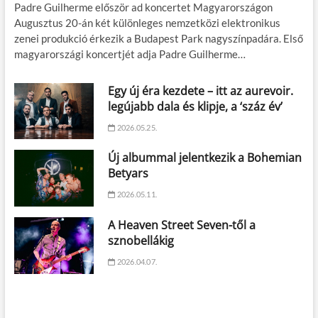
Padre Guilherme először ad koncertet Magyarországon
Augusztus 20-án két különleges nemzetközi elektronikus
zenei produkció érkezik a Budapest Park nagyszínpadára. Első
magyarországi koncertjét adja Padre Guilherme…
Egy új éra kezdete – itt az aurevoir.
legújabb dala és klipje, a ‘száz év’
2026.05.25.
Új albummal jelentkezik a Bohemian
Betyars
2026.05.11.
A Heaven Street Seven-től a
sznobellákig
2026.04.07.