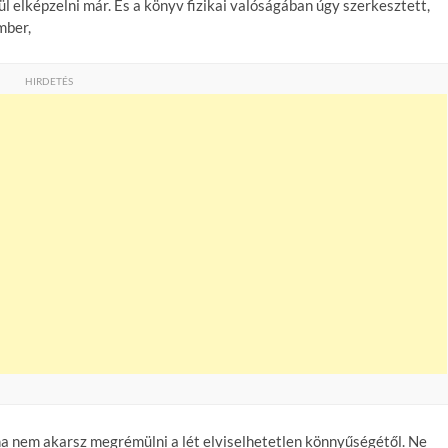
l elképzelni már. És a könyv fizikai valóságában úgy szerkesztett,
mber,
HIRDETÉS
 ha nem akarsz megrémülni a lét elviselhetetlen könnyűségétől. Ne