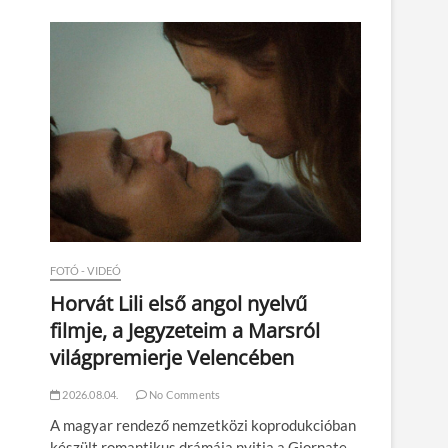
n
FOTÓ - VIDEÓ
Horvát Lili első angol nyelvű
filmje, a Jegyzeteim a Marsról
világpremierje Velencében
2026.08.04.
No Comments
A magyar rendező nemzetközi koprodukcióban
készült romantikus drámája nyitja a Giornate