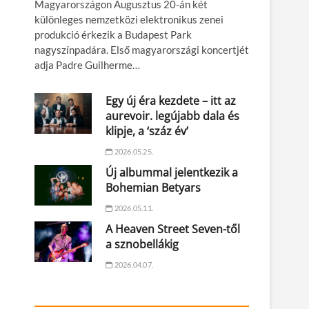
Magyarországon Augusztus 20-án két
különleges nemzetközi elektronikus zenei
produkció érkezik a Budapest Park
nagyszínpadára. Első magyarországi koncertjét
adja Padre Guilherme…
Egy új éra kezdete – itt az
aurevoir. legújabb dala és
klipje, a ‘száz év’
2026.05.25.
Új albummal jelentkezik a
Bohemian Betyars
2026.05.11.
A Heaven Street Seven-től
a sznobellákig
2026.04.07.