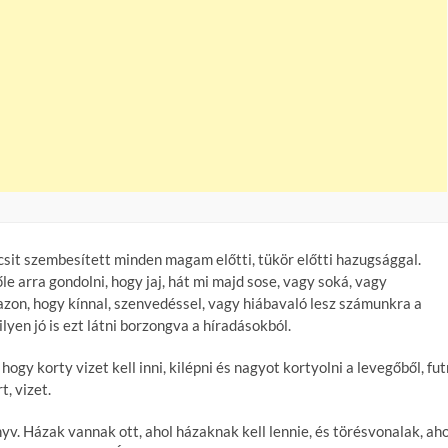
csit szembesített minden magam előtti, tükör előtti hazugsággal.
 arra gondolni, hogy jaj, hát mi majd sose, vagy soká, vagy
azon, hogy kínnal, szenvedéssel, vagy hiábavaló lesz számunkra a
yen jó is ezt látni borzongva a híradásokból.
gy korty vizet kell inni, kilépni és nagyot kortyolni a levegőből, fut
t, vizet.
yv. Házak vannak ott, ahol házaknak kell lennie, és törésvonalak, aho