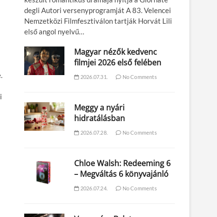
degli Autori versenyprogramját A 83. Velencei
Nemzetközi Filmfesztiválon tartják Horvát Lili
első angol nyelvű…
Magyar nézők kedvenc
filmjei 2026 első felében
.
2026.07.31.
No Comments
i
Meggy a nyári
hidratálásban
2026.07.28.
No Comments
Chloe Walsh: Redeeming 6
– Megváltás 6 könyvajánló
2026.07.24.
No Comments