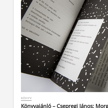
KÖNYV
Könyvajánló – Csepregi János: Morg