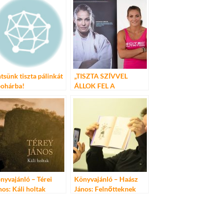
tsünk tiszta pálinkát
„TISZTA SZÍVVEL
pohárba!
ÁLLOK FEL A
SZŐNYEGRE”
nyvajánló – Térei
Könyvajánló – Haász
nos: Káli holtak
János: Felnőtteknek
nem