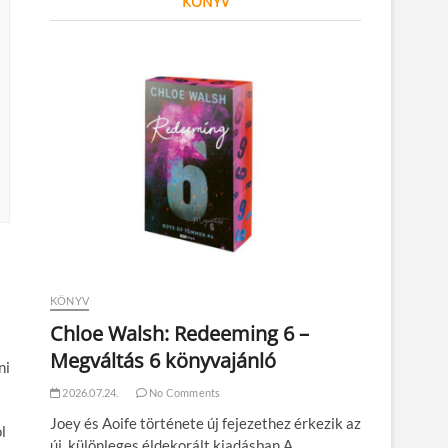
KÖNYV
KÖNYV
Chloe Walsh: Redeeming 6 –
Megváltás 6 könyvajánló
ni
2026.07.24.
No Comments
Joey és Aoife története új fejezethez érkezik az
l
új, különleges éldekorált kiadásban A