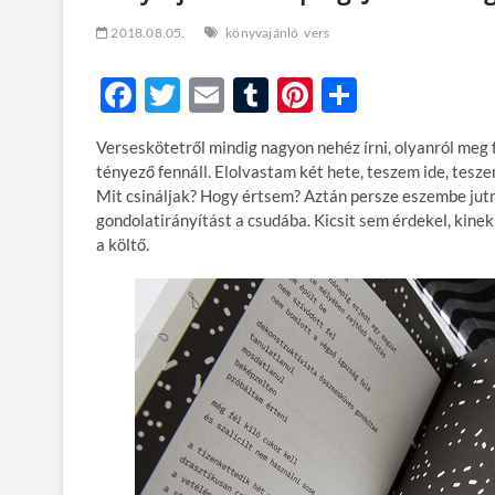
2018.08.05.
könyvajánló
vers
F
T
E
T
Pi
O
ac
w
m
u
nt
ss
Verseskötetről mindig nagyon nehéz írni, olyanról meg 
e
itt
ail
m
er
za
tényező fennáll. Elolvastam két hete, teszem ide, tesz
b
er
bl
es
m
Mit csináljak? Hogy értsem? Aztán persze eszembe jutn
gondolatirányítást a csudába. Kicsit sem érdekel, kine
o
r
t
e
a költő.
o
g
k