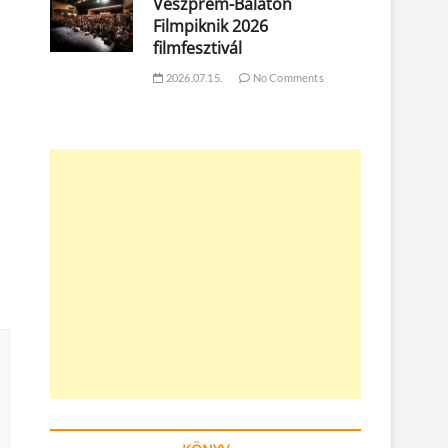
Veszprém-Balaton
Filmpiknik 2026
filmfesztivál
2026.07.15.
No Comments