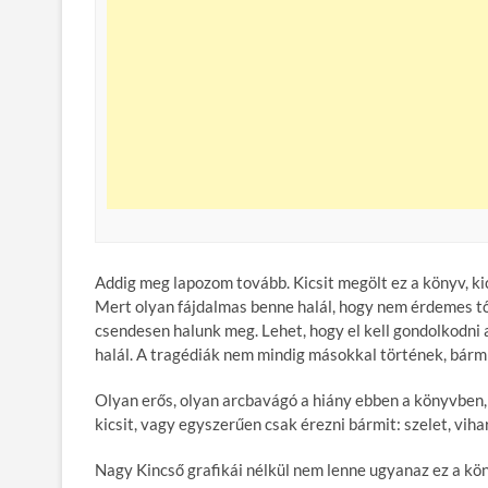
Addig meg lapozom tovább. Kicsit megölt ez a könyv, ki
Mert olyan fájdalmas benne halál, hogy nem érdemes tőle
csendesen halunk meg. Lehet, hogy el kell gondolkodni 
halál. A tragédiák nem mindig másokkal történek, bármil
Olyan erős, olyan arcbavágó a hiány ebben a könyvben, ho
kicsit, vagy egyszerűen csak érezni bármit: szelet, vihar
Nagy Kincső grafikái nélkül nem lenne ugyanaz ez a kön