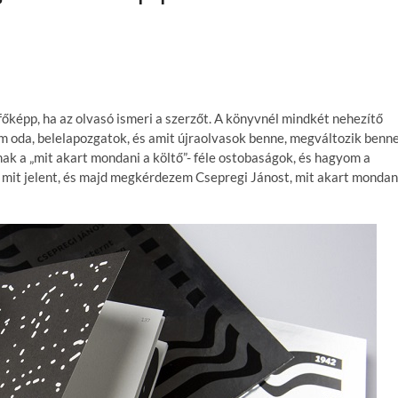
főképp, ha az olvasó ismeri a szerzőt. A könyvnél mindkét nehezítő
em oda, belelapozgatok, és amit újraolvasok benne, megváltozik benne
ak a „mit akart mondani a költő”- féle ostobaságok, és hagyom a
k mit jelent, és majd megkérdezem Csepregi Jánost, mit akart mondan