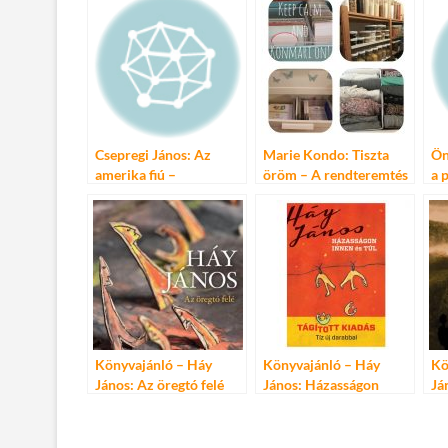
b
er
bl
es
m
o
r
t
e
o
g
k
Csepregi János: Az
Marie Kondo: Tiszta
Ön
amerika fiú –
öröm – A rendteremtés
a 
könyvajánló
művészete
Könyvajánló – Háy
Könyvajánló – Háy
Kö
János: Az öregtó felé
János: Házasságon
Já
innen és túl