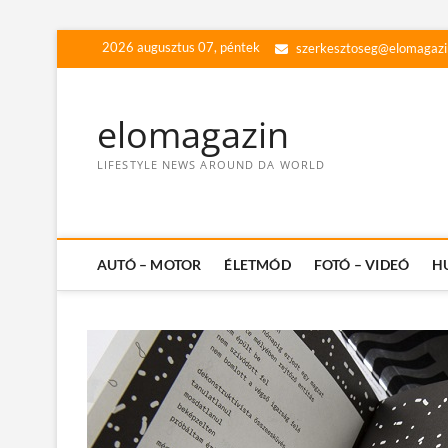
Skip
2026 augusztus 07, péntek
szerkesztoseg@elomagazi
to
content
elomagazin
LIFESTYLE NEWS AROUND DA WORLD
AUTÓ – MOTOR
ÉLETMÓD
FOTÓ – VIDEÓ
H