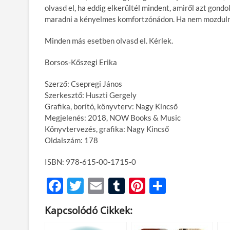
olvasd el, ha eddig elkerültél mindent, amiről azt gondo
maradni a kényelmes komfortzónádon. Ha nem mozdulnál
Minden más esetben olvasd el. Kérlek.
Borsos-Kőszegi Erika
Szerző: Csepregi János
Szerkesztő: Huszti Gergely
Grafika, borító, könyvterv: Nagy Kincső
Megjelenés: 2018, NOW Books & Music
Könyvtervezés, grafika: Nagy Kincső
Oldalszám: 178
ISBN: 978-615-00-1715-0
F
T
E
T
Pi
O
ac
w
m
u
nt
ss
Kapcsolódó Cikkek:
e
itt
ail
m
er
za