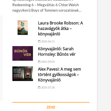
Redeeming 6 – Megváltás 6 Chloe Walsh
nagysikerű Boys of Tommen sorozatának…
Laura Brooke Robson: A
hazavágyók átka –
könyvajánló
2026.06.15.
Könyvajánló: Sarah
Hornsley: Bűnös vér
2025.09.09.
Alex Pavesi: A meg sem
történt gyilkosságok –
Könyvajánló
2025.07.28.
ZENE