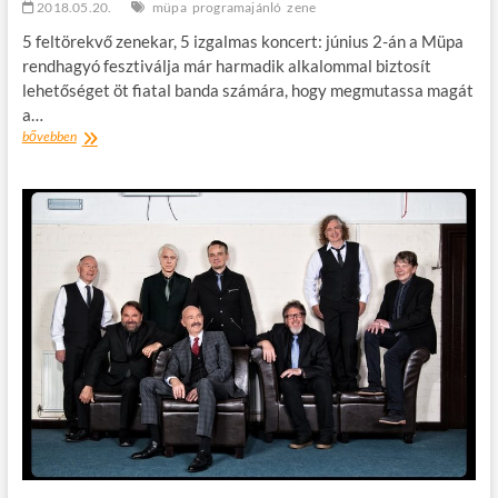
2018.05.20.
müpa
programajánló
zene
5 feltörekvő zenekar, 5 izgalmas koncert: június 2-án a Müpa
rendhagyó fesztiválja már harmadik alkalommal biztosít
lehetőséget öt fiatal banda számára, hogy megmutassa magát
a…
Ismét
bővebben
a
fiatal
zenészeké
a
Müpa
garázsa!
–
Az
idei
Garázsband
Fesztivál
házigazdája
a
Firkin
lesz