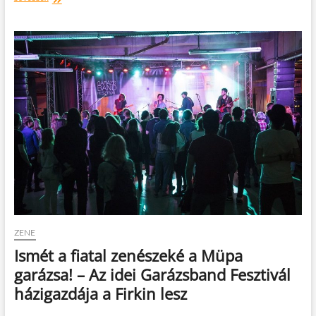
Baker
emlékest
a
MÜPÁ-
ban
ZENE
Ismét a fiatal zenészeké a Müpa
garázsa! – Az idei Garázsband Fesztivál
házigazdája a Firkin lesz