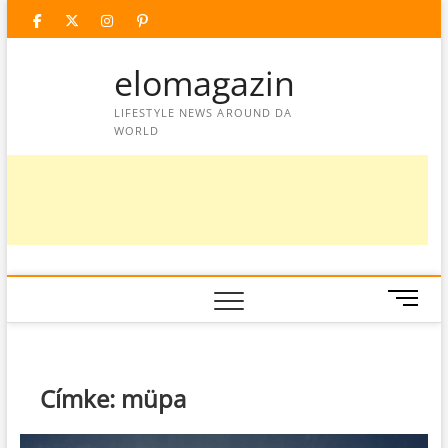
Skip
facebook
twitter
instagram
googleplus
pinterest
to
content
elomagazin
LIFESTYLE NEWS AROUND DA
WORLD
M
e
n
u
B
Címke:
müpa
u
t