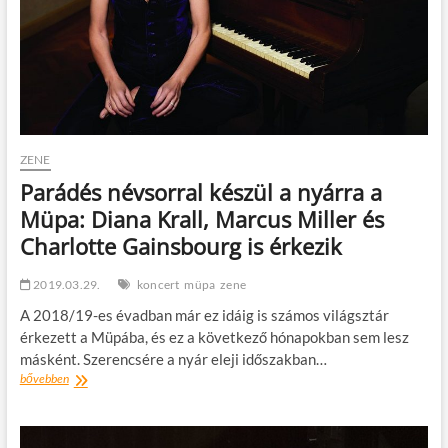
ZENE
Parádés névsorral készül a nyárra a
Müpa: Diana Krall, Marcus Miller és
Charlotte Gainsbourg is érkezik
2019.03.29.
koncert
müpa
zene
A 2018/19-es évadban már ez idáig is számos világsztár
érkezett a Müpába, és ez a következő hónapokban sem lesz
másként. Szerencsére a nyár eleji időszakban…
Parádés
bővebben
névsorral
készül
a