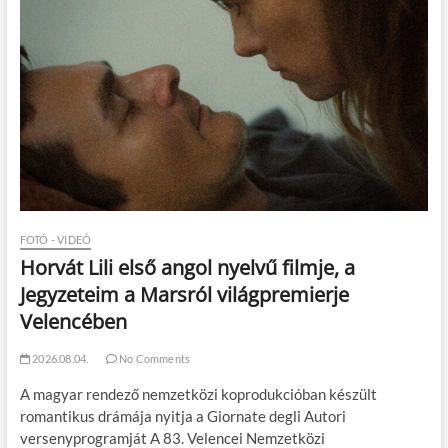
FOTÓ - VIDEÓ
Horvát Lili első angol nyelvű filmje, a
Jegyzeteim a Marsról világpremierje
Velencében
2026.08.04.
No Comments
A magyar rendező nemzetközi koprodukcióban készült
romantikus drámája nyitja a Giornate degli Autori
versenyprogramját A 83. Velencei Nemzetközi