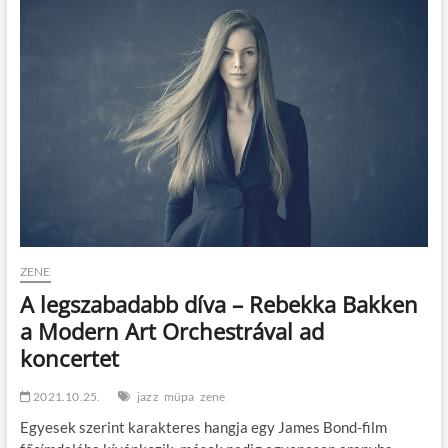
t
o
n
ZENE
A legszabadabb díva – Rebekka Bakken
a Modern Art Orchestrával ad
koncertet
2021.10.25.
jazz
müpa
zene
Egyesek szerint karakteres hangja egy James Bond-film