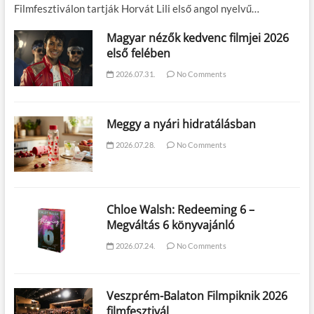
Filmfesztiválon tartják Horvát Lili első angol nyelvű…
Magyar nézők kedvenc filmjei 2026
első felében
2026.07.31.
No Comments
Meggy a nyári hidratálásban
2026.07.28.
No Comments
Chloe Walsh: Redeeming 6 –
Megváltás 6 könyvajánló
2026.07.24.
No Comments
Veszprém-Balaton Filmpiknik 2026
filmfesztivál