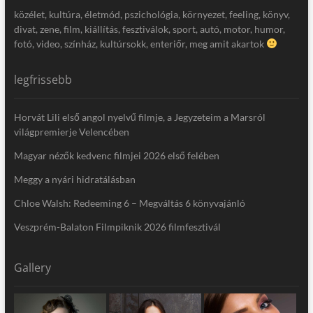
közélet, kultúra, életmód, pszichológia, környezet, feeling, könyv,
divat, zene, film, kiállítás, fesztiválok, sport, autó, motor, humor,
fotó, video, színház, kultúrsokk, enteriőr, meg amit akartok
legfrissebb
Horvát Lili első angol nyelvű filmje, a Jegyzeteim a Marsról
világpremierje Velencében
Magyar nézők kedvenc filmjei 2026 első felében
Meggy a nyári hidratálásban
Chloe Walsh: Redeeming 6 – Megváltás 6 könyvajánló
Veszprém-Balaton Filmpiknik 2026 filmfesztivál
Gallery