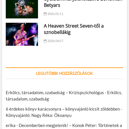
Betyars
2026.05.11.
A Heaven Street Seven-től a
sznobellákig
2026.04.07.
LEGUTÓBBI HOZZÁSZÓLÁSOK
Erkölcs, társadalom, szabadság – Krízispszichológus
-
Erkölcs,
társadalom, szabadság
6 érdekes könyv karácsonyra – könyvajánló kicsit zöldebben
-
Könyvajánló: Nagy Réka: Ökoanyu
erika
-
Decemberben megjelenik! – Konok Péter: Történetek a