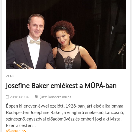
nyárra
a
Müpa:
Diana
Krall,
Marcus
Miller
és
Charlotte
Gainsbourg
is
érkezik
ZENE
Josefine Baker emlékest a MÜPÁ-ban
2018.08.04.
jazz
koncert
müpa
Éppen kilencven évvel ezelőtt, 1928-ban járt első alkalommal
Budapesten Josephine Baker, a világhírű énekesnő, táncosnő,
színésznő, egyszóval előadóművész és emberi jogi aktivista.
Ezen az estén…
Josefine
bővebben