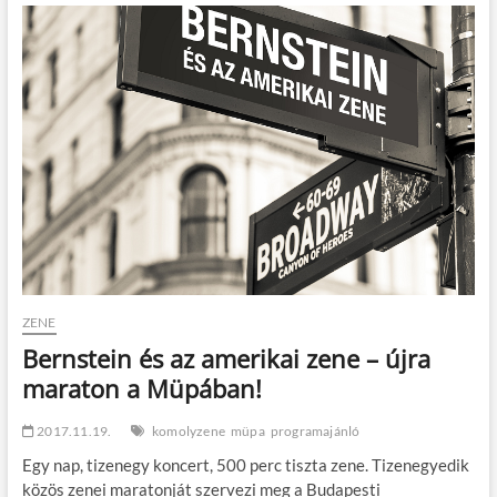
Gardot,
John
Scofield
és
Jack
DeJohnette
–
a
jazz
nagyágyúi
és
egy
titokzatos
díva
a
Müpa
ZENE
színpadán
Bernstein és az amerikai zene – újra
maraton a Müpában!
2017.11.19.
komolyzene
müpa
programajánló
Egy nap, tizenegy koncert, 500 perc tiszta zene. Tizenegyedik
közös zenei maratonját szervezi meg a Budapesti