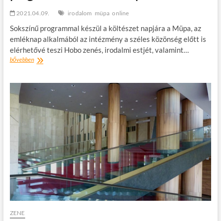
2021.04.09.
irodalom
müpa
online
Sokszínű programmal készül a költészet napjára a Müpa, az
emléknap alkalmából az intézmény a széles közönség előtt is
elérhetővé teszi Hobo zenés, irodalmi estjét, valamint…
A
bővebben
költészet
napja
–
Sokszínű
programmal
készül
a
Müpa
ZENE