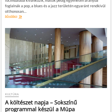
főcímdalába kívánkozik, mások pedig egyenesen aranyba
foglalnák a pop, a blues és a jazz területén egyaránt rendkívül
otthonosan…
A
bővebben
legszabadabb
díva
–
Rebekka
Bakken
a
Modern
Art
Orchestrával
ad
koncertet
KULTÚRA
A költészet napja – Sokszínű
programmal készül a Müpa