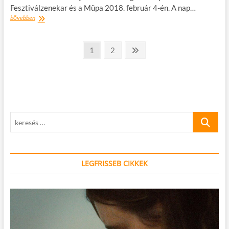
Fesztiválzenekar és a Müpa 2018. február 4-én. A nap…
Bernstein
bővebben
és
az
Bejegyzések
amerikai
oldal
oldal
Következő
1
2
zene
oldal
lapozása
–
újra
maraton
a
Müpában!
keresés
…
LEGFRISSEB CIKKEK