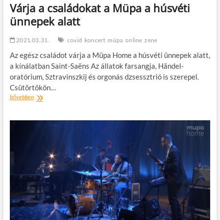
Várja a családokat a Müpa a húsvéti
ünnepek alatt
2021.03.31.
covid
koncert
müpa
online
zene
Az egész családot várja a Müpa Home a húsvéti ünnepek alatt,
a kínálatban Saint-Saëns Az állatok farsangja, Händel-
oratórium, Sztravinszkij és orgonás dzsessztrió is szerepel.
Csütörtökön…
Várja
bővebben
a
családokat
a
Müpa
a
húsvéti
ünnepek
alatt