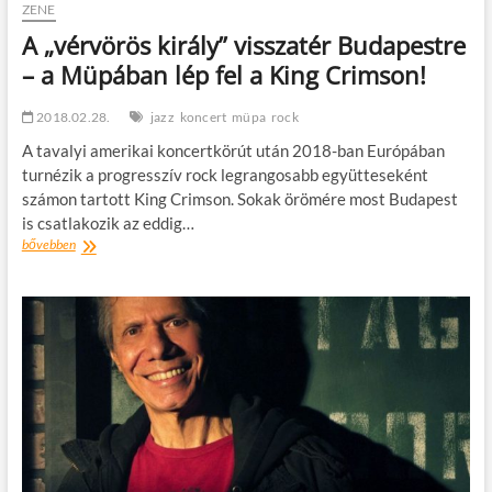
ZENE
A „vérvörös király” visszatér Budapestre
– a Müpában lép fel a King Crimson!
2018.02.28.
jazz
koncert
müpa
rock
A tavalyi amerikai koncertkörút után 2018-ban Európában
turnézik a progresszív rock legrangosabb együtteseként
számon tartott King Crimson. Sokak örömére most Budapest
is csatlakozik az eddig…
A
bővebben
„vérvörös
király”
visszatér
Budapestre
–
a
Müpában
lép
fel
a
King
Crimson!