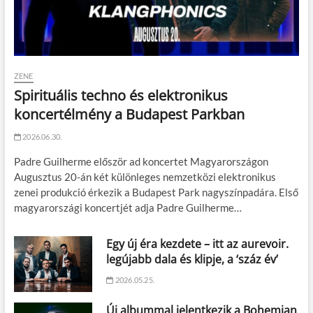
ZENE
Spirituális techno és elektronikus
koncertélmény a Budapest Parkban
2026.06.30.
Padre Guilherme először ad koncertet Magyarországon
Augusztus 20-án két különleges nemzetközi elektronikus
zenei produkció érkezik a Budapest Park nagyszínpadára. Első
magyarországi koncertjét adja Padre Guilherme…
Egy új éra kezdete – itt az aurevoir.
legújabb dala és klipje, a ‘száz év’
2026.05.25.
Új albummal jelentkezik a Bohemian