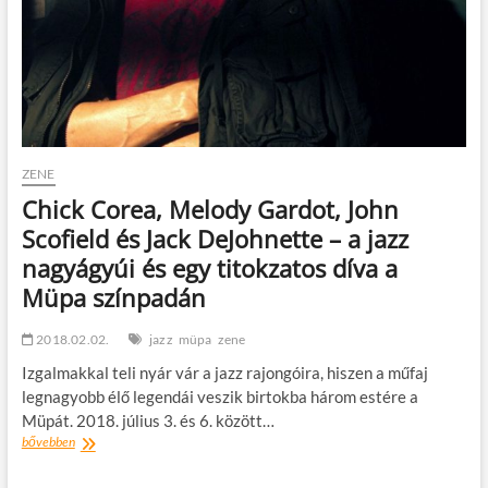
ZENE
Chick Corea, Melody Gardot, John
Scofield és Jack DeJohnette – a jazz
nagyágyúi és egy titokzatos díva a
Müpa színpadán
2018.02.02.
jazz
müpa
zene
Izgalmakkal teli nyár vár a jazz rajongóira, hiszen a műfaj
legnagyobb élő legendái veszik birtokba három estére a
Müpát. 2018. július 3. és 6. között…
Chick
bővebben
Corea,
Melody