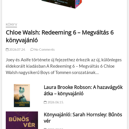
KÖNYV
Chloe Walsh: Redeeming 6 – Megváltás 6
könyvajánló
2026.07.24.
No Comments
Joey és Aoife története új fejezethez érkezik az új, különleges
éldekorált kiadásban A Redeeming 6 – Megváltás 6 Chloe
Walsh nagysikerű Boys of Tommen sorozatának…
Laura Brooke Robson: A hazavágyók
átka – könyvajánló
2026.06.15.
Könyvajánló: Sarah Hornsley: Bűnös
vér