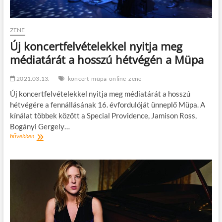
ZENE
Új koncertfelvételekkel nyitja meg
médiatárát a hosszú hétvégén a Müpa
2021.03.13.
koncert
müpa
online
zene
Új koncertfelvételekkel nyitja meg médiatárát a hosszú
hétvégére a fennállásának 16. évfordulóját ünneplő Müpa. A
kínálat többek között a Special Providence, Jamison Ross,
Bogányi Gergely…
Új
bővebben
koncertfelvételekkel
nyitja
meg
médiatárát
a
hosszú
hétvégén
a
Müpa