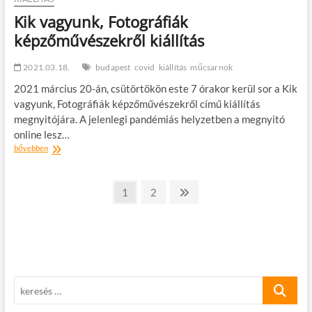
Kik vagyunk, Fotográfiák
képzőművészekről kiállítás
2021.03.18.
budapest
covid
kiállítás
műcsarnok
2021 március 20-án, csütörtökön este 7 órakor kerül sor a Kik
vagyunk, Fotográfiák képzőművészekről című kiállítás
megnyitójára. A jelenlegi pandémiás helyzetben a megnyitó
online lesz…
Kik
bővebben
vagyunk,
Fotográfiák
Bejegyzések
képzőművészekről
oldal
oldal
Következő
1
2
kiállítás
oldal
lapozása
keresés
…