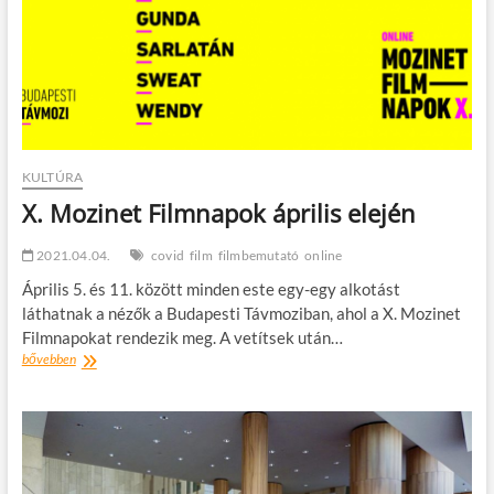
KULTÚRA
X. Mozinet Filmnapok április elején
2021.04.04.
covid
film
filmbemutató
online
Április 5. és 11. között minden este egy-egy alkotást
láthatnak a nézők a Budapesti Távmoziban, ahol a X. Mozinet
Filmnapokat rendezik meg. A vetítsek után…
X.
bővebben
Mozinet
Filmnapok
április
elején