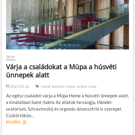
ZENE
Várja a családokat a Müpa a húsvéti
ünnepek alatt
2021.03.31.
covid
koncert
müpa
online
zene
Az egész családot várja a Müpa Home a húsvéti ünnepek alatt,
a kínálatban Saint-Saëns Az állatok farsangja, Händel-
oratórium, Sztravinszkij és orgonás dzsessztrió is szerepel.
Csütörtökön…
Várja
bővebben
a
családokat