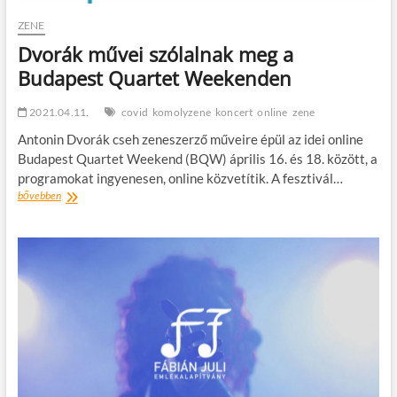
ZENE
Dvorák művei szólalnak meg a
Budapest Quartet Weekenden
2021.04.11.
covid
komolyzene
koncert
online
zene
Antonin Dvorák cseh zeneszerző műveire épül az idei online
Budapest Quartet Weekend (BQW) április 16. és 18. között, a
programokat ingyenesen, online közvetítik. A fesztivál…
Dvorák
bővebben
művei
szólalnak
meg
a
Budapest
Quartet
Weekenden