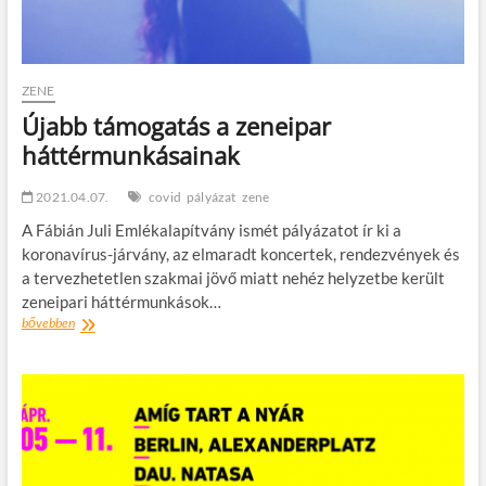
ZENE
Újabb támogatás a zeneipar
háttérmunkásainak
2021.04.07.
covid
pályázat
zene
A Fábián Juli Emlékalapítvány ismét pályázatot ír ki a
koronavírus-járvány, az elmaradt koncertek, rendezvények és
a tervezhetetlen szakmai jövő miatt nehéz helyzetbe került
zeneipari háttérmunkások…
Újabb
bővebben
támogatás
a
zeneipar
háttérmunkásainak