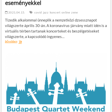
eseményekkel
2021.04.15.
covid
jazz
koncert
online
zene
Tizedik alkalommal ünneplik a nemzetközi dzsessznapot
világszerte április 30-án. A koronavírus-járvány miatt idén is a
virtuális térben tartanak koncerteket és beszélgetéseket
világszerte, a kapcsolódó ingyenes…
Nemzetközi
bővebben
dzsessznap
online
eseményekkel