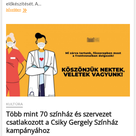
előkészítését. A…
Húszezer
bővebben
rendezvényt
meg
lehetne
menteni
KULTÚRA
Több mint 70 színház és szervezet
csatlakozott a Csiky Gergely Színház
kampányához