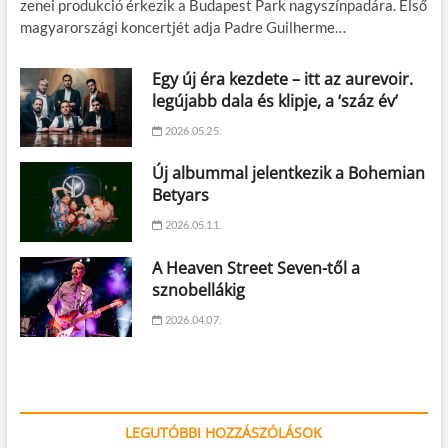
zenei produkció érkezik a Budapest Park nagyszínpadára. Első
magyarországi koncertjét adja Padre Guilherme…
Egy új éra kezdete – itt az aurevoir.
legújabb dala és klipje, a ‘száz év’
2026.05.25.
Új albummal jelentkezik a Bohemian
Betyars
2026.05.11.
A Heaven Street Seven-től a
sznobellákig
2026.04.07.
LEGUTÓBBI HOZZÁSZÓLÁSOK