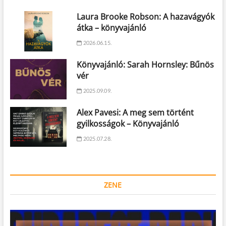
Laura Brooke Robson: A hazavágyók
átka – könyvajánló
2026.06.15.
Könyvajánló: Sarah Hornsley: Bűnös
vér
2025.09.09.
Alex Pavesi: A meg sem történt
gyilkosságok – Könyvajánló
2025.07.28.
ZENE