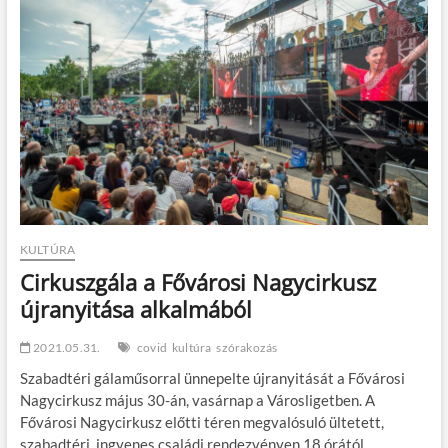
t
o
n
KULTÚRA
Cirkuszgála a Fővárosi Nagycirkusz
újranyitása alkalmából
2021.05.31.
covid
kultúra
szórakozás
Szabadtéri gálaműsorral ünnepelte újranyitását a Fővárosi
Nagycirkusz május 30-án, vasárnap a Városligetben. A
Fővárosi Nagycirkusz előtti téren megvalósuló ültetett,
szabadtéri, ingyenes családi rendezvényen 18 órától…