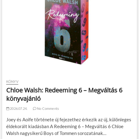
KÖNYV
Chloe Walsh: Redeeming 6 – Megváltás 6
könyvajánló
2026.07.24.
No Comments
Joey és Aoife története új fejezethez érkezik az új, különleges
éldekorált kiadásban A Redeeming 6 – Megváltás 6 Chloe
Walsh nagysikerű Boys of Tommen sorozatának…