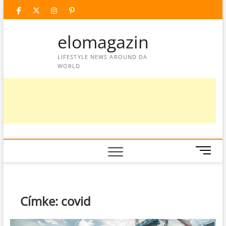
Skip
facebook
twitter
instagram
googleplus
pinterest
to
content
elomagazin
LIFESTYLE NEWS AROUND DA
WORLD
M
e
n
u
B
Címke:
covid
u
t