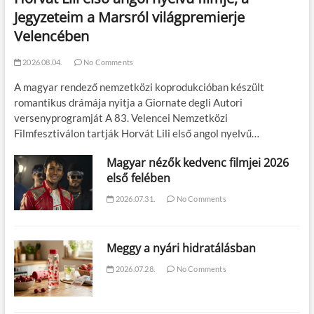
Jegyzeteim a Marsról világpremierje
Velencében
2026.08.04.
No Comments
A magyar rendező nemzetközi koprodukcióban készült
romantikus drámája nyitja a Giornate degli Autori
versenyprogramját A 83. Velencei Nemzetközi
Filmfesztiválon tartják Horvát Lili első angol nyelvű…
Magyar nézők kedvenc filmjei 2026
első felében
2026.07.31.
No Comments
Meggy a nyári hidratálásban
2026.07.28.
No Comments