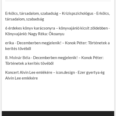
Erkölcs, társadalom, szabadság – Krízispszichológus
-
Erkölcs,
társadalom, szabadság
6 érdekes könyv karácsonyra – könyvajánló kicsit zöldebben
-
Könyvajánló: Nagy Réka: Ökoanyu
erika
-
Decemberben megjelenik! – Konok Péter: Történetek a
kerítés tövéből
B. Molnár Béla
-
Decemberben megjelenik! – Konok Péter:
Történetek a kerítés tövéből
Koncert Alvin Lee emlékére – icon.design
-
Ezer gyertya ég
Alvin Lee emlékére