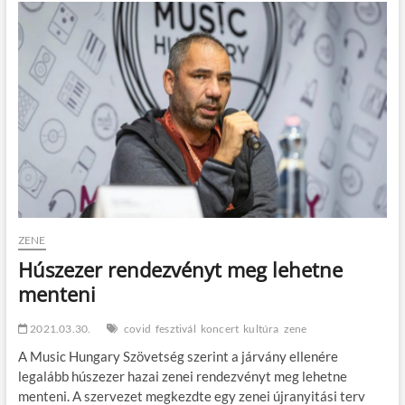
a
Müpa
a
húsvéti
ünnepek
alatt
ZENE
Húszezer rendezvényt meg lehetne
menteni
2021.03.30.
covid
fesztivál
koncert
kultúra
zene
A Music Hungary Szövetség szerint a járvány ellenére
legalább húszezer hazai zenei rendezvényt meg lehetne
menteni. A szervezet megkezdte egy zenei újranyitási terv