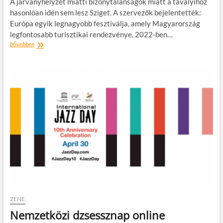
A járványhelyzet miatti bizonytalanságok miatt a tavalyihoz
hasonlóan idén sem lesz Sziget. A szervezők bejelentették:
Európa egyik legnagyobb fesztiválja, amely Magyarország
legfontosabb turisztikai rendezvénye, 2022-ben…
Idén
bővebben
sem
lesz
Sziget
fesztivál
ZENE
Nemzetközi dzsessznap online