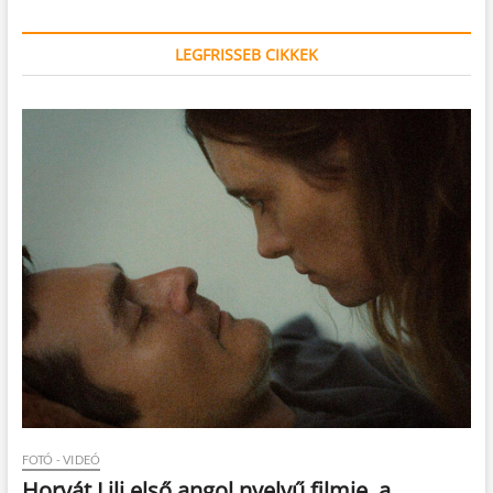
LEGFRISSEB CIKKEK
FOTÓ - VIDEÓ
Horvát Lili első angol nyelvű filmje, a