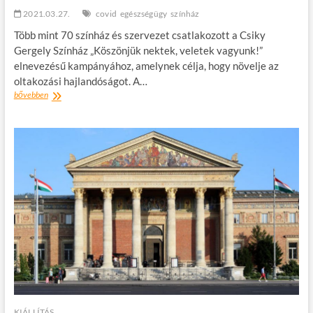
2021.03.27.
covid
egészségügy
színház
Több mint 70 színház és szervezet csatlakozott a Csiky
Gergely Színház „Köszönjük nektek, veletek vagyunk!”
elnevezésű kampányához, amelynek célja, hogy növelje az
oltakozási hajlandóságot. A…
Több
bővebben
mint
70
színház
és
szervezet
csatlakozott
a
Csiky
Gergely
Színház
kampányához
KIÁLLÍTÁS