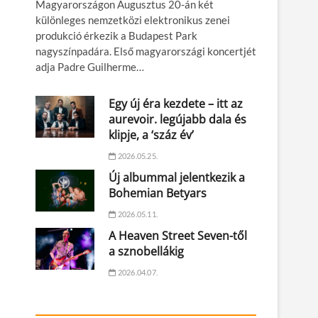
Magyarországon Augusztus 20-án két
különleges nemzetközi elektronikus zenei
produkció érkezik a Budapest Park
nagyszínpadára. Első magyarországi koncertjét
adja Padre Guilherme…
Egy új éra kezdete – itt az
aurevoir. legújabb dala és
klipje, a ‘száz év’
2026.05.25.
Új albummal jelentkezik a
Bohemian Betyars
2026.05.11.
A Heaven Street Seven-től
a sznobellákig
2026.04.07.