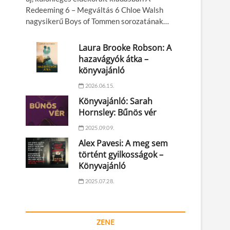
Redeeming 6 – Megváltás 6 Chloe Walsh
nagysikerű Boys of Tommen sorozatának…
Laura Brooke Robson: A
hazavágyók átka –
könyvajánló
2026.06.15.
Könyvajánló: Sarah
Hornsley: Bűnös vér
2025.09.09.
Alex Pavesi: A meg sem
történt gyilkosságok –
Könyvajánló
2025.07.28.
ZENE