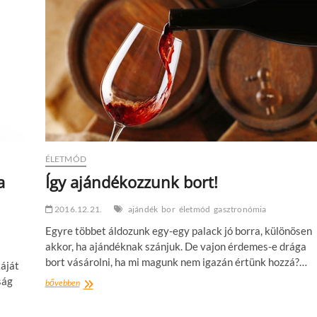
ÉLETMÓD
a
Így ajándékozzunk bort!
2016.12.21.
ajándék
bor
életmód
gasztronómia
Egyre többet áldozunk egy-egy palack jó borra, különösen
akkor, ha ajándéknak szánjuk. De vajon érdemes-e drága
bort vásárolni, ha mi magunk nem igazán értünk hozzá?…
káját
ság
Így
bővebben
ajándékozzunk
bort!