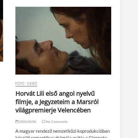
n
FOTÓ - VIDEÓ
Horvát Lili első angol nyelvű
filmje, a Jegyzeteim a Marsról
világpremierje Velencében
2026.08.04.
No Comments
A magyar rendező nemzetközi koprodukcióban
készült romantikus drámája nyitja a Giornate