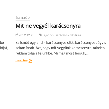
ÉLETMÓD
Mit ne vegyél karácsonyra
2012.12.20.
ajándék
karácsony
vásárlás
 be
Ez ismét egy anti – karácsonyos cikk, karácsonyost úgyis
ióját,
sokan írnak. Azt, hogy mit vegyünk karácsonyra, minden
reklám tolja a fejünkbe. Mi meg most leírjuk,…
Mit
bővebben
ne
vegyél
karácsonyra