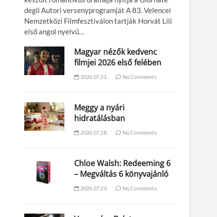
degli Autori versenyprogramját A 83. Velencei
Nemzetközi Filmfesztiválon tartják Horvát Lili
első angol nyelvű…
Magyar nézők kedvenc
filmjei 2026 első felében
2026.07.31.
No Comments
Meggy a nyári
hidratálásban
2026.07.28.
No Comments
Chloe Walsh: Redeeming 6
– Megváltás 6 könyvajánló
2026.07.24.
No Comments