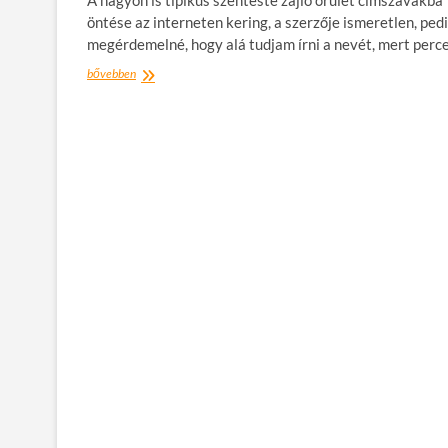
A nagyon is tipikus szenteste zajló őrület címszavakba
öntése az interneten kering, a szerzője ismeretlen, ped
megérdemelné, hogy alá tudjam írni a nevét, mert perc
Hogyan
bővebben
menjünk
egymás
agyára
szenteste?