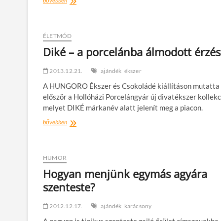
bővebben
és
elegáns
selfness
ajándék
ÉLETMÓD
a
Diké – a porcelánba álmodott érzés
Waterdroptól
2013.12.21.
ajándék
ékszer
A HUNGORO Ékszer és Csokoládé kiállításon mutatta
először a Hollóházi Porcelángyár új divatékszer kollekc
melyet DIKÉ márkanév alatt jelenít meg a piacon.
Diké
bővebben
–
a
porcelánba
álmodott
HUMOR
érzés
Hogyan menjünk egymás agyára
szenteste?
2012.12.17.
ajándék
karácsony