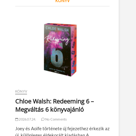
KÖNYV
KÖNYV
Chloe Walsh: Redeeming 6 –
Megváltás 6 könyvajánló
2026.07.24.
No Comments
Joey és Aoife története új fejezethez érkezik az
új, különleges éldekorált kiadásban A