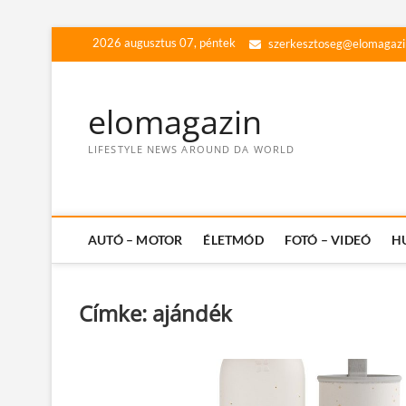
Skip
2026 augusztus 07, péntek
szerkesztoseg@elomagazi
to
content
elomagazin
LIFESTYLE NEWS AROUND DA WORLD
AUTÓ – MOTOR
ÉLETMÓD
FOTÓ – VIDEÓ
H
Címke:
ajándék