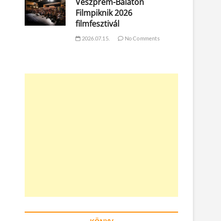
Veszprém-Balaton
Filmpiknik 2026
filmfesztivál
2026.07.15.
No Comments