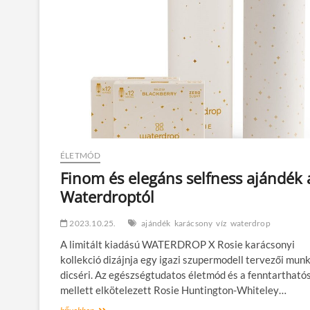
ÉLETMÓD
Finom és elegáns selfness ajándék 
Waterdroptól
2023.10.25.
ajándék
karácsony
víz
waterdrop
A limitált kiadású WATERDROP X Rosie karácsonyi
kollekció dizájnja egy igazi szupermodell tervezői mun
dicséri. Az egészségtudatos életmód és a fenntartható
mellett elkötelezett Rosie Huntington-Whiteley…
Finom