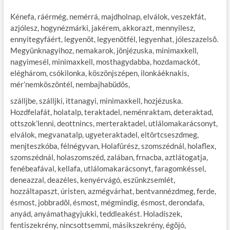
Kénefa, ráérmég, nemérrá, majdholnap, elválok, veszekfát,
azjólesz, hogynézmárki, jakérem, akkorazt, mennyilesz,
ennyitegyfáért, legyenöt, legyenötfél, legyenhat, jóleszazelsõ.
Megyünknagyihoz, nemakarok, jönjézuska, minimaxkell,
nagyimesél, minimaxkell, mosthagydabba, hozdamackót,
eléghárom, csókilonka, köszönjszépen, ilonkáéknakis,
mér’nemköszöntél, nembajhabüdös,
szálljbe, szálljki, ittanagyi, minimaxkell, hozjézuska.
Hozdfelafát, holatalp, teraktadel, neménraktam, deteraktad,
ottszok’lenni, deottnincs, merteraktadel, utlálomakarácsonyt,
elválok, megvanatalp, ugyeteraktadel, eltörtcseszdmeg,
menjteszkóba, félnégyvan, Holafûrész, szomszédnál, holaflex,
szomszédnál, holaszomszéd, zalában, frnacba, aztlátogatja,
fenébeafával, kellafa, utlálomakarácsonyt, faragomkéssel,
deneazzal, deazéles, kenyérvágó, eszünkzsemlét,
hozzáltapaszt, úristen, azmégvárhat, bentvannézdmeg, ferde,
ésmost, jobbradõl, ésmost, mégmindig, ésmost, derondafa,
anyád, anyámathagyjukki, teddleakést. Holadíszek,
fentiszekrény, nincsottsemmi, másikszekrény, égõjó,