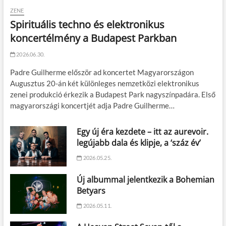
ZENE
Spirituális techno és elektronikus
koncertélmény a Budapest Parkban
2026.06.30.
Padre Guilherme először ad koncertet Magyarországon
Augusztus 20-án két különleges nemzetközi elektronikus
zenei produkció érkezik a Budapest Park nagyszínpadára. Első
magyarországi koncertjét adja Padre Guilherme…
Egy új éra kezdete – itt az aurevoir.
legújabb dala és klipje, a ‘száz év’
2026.05.25.
Új albummal jelentkezik a Bohemian
Betyars
2026.05.11.