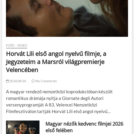
FOTÓ - VIDEÓ
Horvát Lili első angol nyelvű filmje, a
Jegyzeteim a Marsról világpremierje
Velencében
2026.08.04.
No Comments
A magyar rendező nemzetközi koprodukcióban készült
romantikus drámája nyitja a Giornate degli Autori
versenyprogramját A 83. Velencei Nemzetközi
Filmfesztiválon tartják Horvát Lili első angol nyelvű…
Magyar nézők kedvenc filmjei 2026
első felében