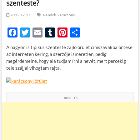
szenteste?
t
o
n
2012.12.17.
ajándék
karácsony
F
T
E
T
Pi
O
ac
w
m
u
nt
ss
A nagyon is tipikus szenteste zajló őrület címszavakba öntése
e
itt
ail
m
er
za
az interneten kering, a szerzője ismeretlen, pedig
b
er
bl
es
m
megérdemelné, hogy alá tudjam írni a nevét, mert percekig
tele szájjal vihogtam rajta.
o
r
t
e
o
g
k
HIRDETÉS