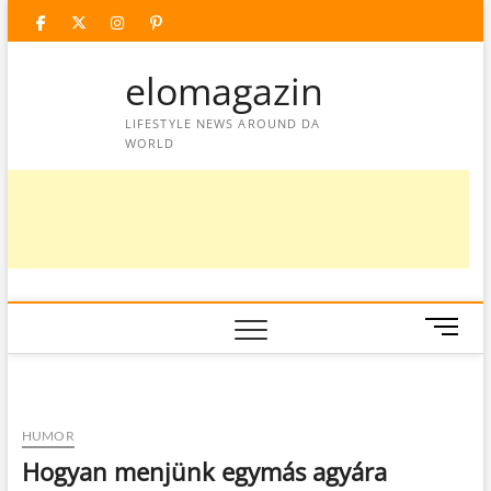
Skip
facebook
twitter
instagram
googleplus
pinterest
to
content
elomagazin
LIFESTYLE NEWS AROUND DA
WORLD
M
e
n
u
B
HUMOR
u
Hogyan menjünk egymás agyára
t