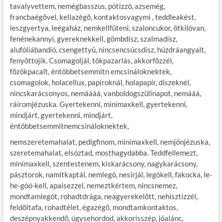
tavalyvettem, nemégbasszus, pótizzó, azsemég,
francbaégõvel, kellazégõ, kontaktosvagymi , teddleakést,
leszgyertya, leégaház, nemkellfûteni, szaloncukor, ötkilóvan,
fenénekannyi, gyereknekkell, gömbdísz, szalmadísz,
alufóliábandió, csengettyû, nincsencsúcsdísz, húzdráangyalt,
fenyõttojik. Csomagoljál, tökpazarlás, akkorfõzzél,
fõzökpacalt, éntöbbetsemmitn emcsináloknektek,
csomagolok, holacellux, papíroknál, holapapír, díszeknél,
nincskarácsonyos, nemáááá, vanboldogszülinapot, nemááá,
ráíromjézuska. Gyertekenni, minimaxkell, gyertekenni,
mindjárt, gyertekenni, mindjárt,
éntöbbetsemmitnemcsináloknektek,
nemszeretemahalat, pedigfinom, minimaxkell, nemjönjézuska,
szeretemahalat, elsóztad, mosthagydabba. Teddfellemezt,
minimaxkell, szentestenem, kiskarácsony, nagykarácsony,
pásztorok, namitkaptál, nemlegó, nesirjál, legókell, fakocka, le-
he-góó-kell, apaisezzel, nemeztkértem, nincsnemez,
mondtamlegót, rohadtdrága, neagyerekelõtt, nehisztizzél,
feldõltafa, rohadtélet, égazégõ, mondtamkontaktos,
deszépnyakkendõ, úgysehordod, akkorisszép, jóalánc,