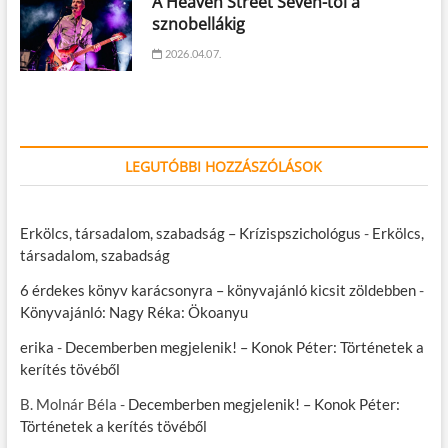
A Heaven Street Seven-től a
sznobellákig
2026.04.07.
LEGUTÓBBI HOZZÁSZÓLÁSOK
Erkölcs, társadalom, szabadság – Krízispszichológus
-
Erkölcs,
társadalom, szabadság
6 érdekes könyv karácsonyra – könyvajánló kicsit zöldebben
-
Könyvajánló: Nagy Réka: Ökoanyu
erika
-
Decemberben megjelenik! – Konok Péter: Történetek a
kerítés tövéből
B. Molnár Béla
-
Decemberben megjelenik! – Konok Péter:
Történetek a kerítés tövéből