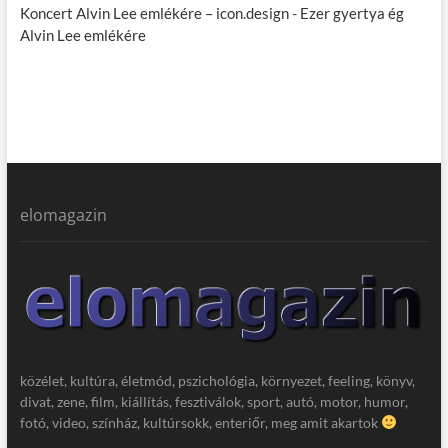
Koncert Alvin Lee emlékére – icon.design
-
Ezer gyertya ég
Alvin Lee emlékére
elomagazin
közélet, kultúra, életmód, pszichológia, környezet, feeling, könyv,
divat, zene, film, kiállítás, fesztiválok, sport, autó, motor, humor,
fotó, video, színház, kultúrsokk, enteriőr, meg amit akartok