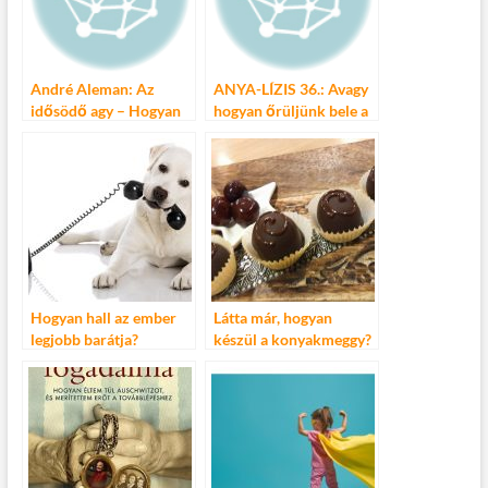
André Aleman: Az
ANYA-LÍZIS 36.: Avagy
idősödő agy – Hogyan
hogyan őrüljünk bele a
változik agyunk ötven
matricagyűjtögetésbe?
felett?
Hogyan hall az ember
Látta már, hogyan
legjobb barátja?
készül a konyakmeggy?