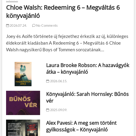
Chloe Walsh: Redeeming 6 – Megváltás 6
könyvajánló
2026.07.24.
No Comments
Joey és Aoife története új fejezethez érkezik az új, különleges
éldekorált kiadásban A Redeeming 6 – Megváltás 6 Chloe
Walsh nagysikerű Boys of Tommen sorozatának…
Laura Brooke Robson: A hazavágyók
átka – könyvajánló
2026.06.15.
Könyvajánló: Sarah Hornsley: Bűnös
vér
2025.09.09.
Alex Pavesi: A meg sem történt
gyilkosságok – Könyvajánló