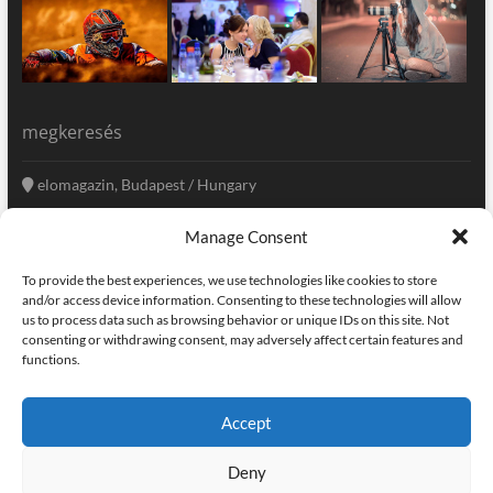
megkeresés
elomagazin, Budapest / Hungary
+36 20 333-6009
Manage Consent
szerkesztoseg@elomagazin.com
To provide the best experiences, we use technologies like cookies to store
elomagazin
and/or access device information. Consenting to these technologies will allow
us to process data such as browsing behavior or unique IDs on this site. Not
consenting or withdrawing consent, may adversely affect certain features and
functions.
facebook
twitter
instagram
googleplus
pinterest
Accept
kapcsolat
home
adatvédelem
impresszum
Deny