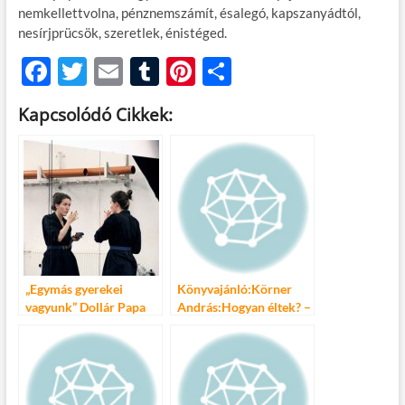
nemkellettvolna, pénznemszámít, ésalegó, kapszanyádtól,
nesírjprücsök, szeretlek, énistéged.
F
T
E
T
Pi
O
ac
w
m
u
nt
ss
Kapcsolódó Cikkek:
e
itt
ail
m
er
za
b
er
bl
es
m
o
r
t
e
o
g
k
„Egymás gyerekei
Könyvajánló:Körner
vagyunk” Dollár Papa
András:Hogyan éltek? –
Gyermekei – Otthon
A magyar zsidók
hétköznapi élete