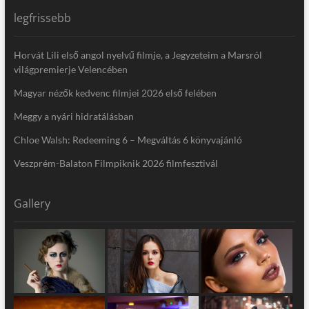
legfrissebb
Horvát Lili első angol nyelvű filmje, a Jegyzeteim a Marsról
világpremierje Velencében
Magyar nézők kedvenc filmjei 2026 első felében
Meggy a nyári hidratálásban
Chloe Walsh: Redeeming 6 – Megváltás 6 könyvajánló
Veszprém-Balaton Filmpiknik 2026 filmfesztivál
Gallery