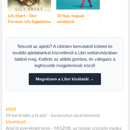
Lily Ebert – Dov
10 tipp, hogyan
Forman: Lily fogadalma
neveljünk
– Hogyan éltem túl
magabiztosabb
Auschwitzot, és
gyerekeket
merítettem erőt a
továbblépéshez
Tetszett az ajánló? A cikkben bemutatott kötetet és
további ajánlatainkat közvetlenül a Libri webáruházában
találod meg. Kattints az alábbi gombra, és válogass a
legfrissebb megjelenések közül!
Megnézem a Libri kínálatát →
Bejegyzés
Előző
előző
cikk:
Mi kerül idén a fa alá? – karácsonyi vásárlástrend
navigáció
Következő
következő
cikk:
Ahol jó gyereknek lenni – MISZME, az iskolai szociális munka