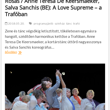
Rosas / Anne Teresa De Keersmaeker,
Salva Sanchis (BE): A Love Supreme – a
Trafóban
2018.05.20.
programajánló
színház
tánc
trafó
Zene és tánc végsőkig letisztított, tökéletesen egymásra
hangolt, szédítően harmonikus kettőse a Trafóban. Anne
Teresa De Keersmaeker, a kortárstánc úttörő nagyasszonya
és Salva Sanchis koreográfus…
Rosas
bővebben
/
Anne
Teresa
De
Keersmaeker,
Salva
Sanchis
(BE):
A
Love
Supreme
–
a