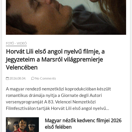
FOTÓ - VIDEÓ
Horvát Lili első angol nyelvű filmje, a
Jegyzeteim a Marsról világpremierje
Velencében
2026.08.04.
No Comments
A magyar rendező nemzetközi koprodukcióban készült
romantikus drámája nyitja a Giornate degli Autori
versenyprogramját A 83. Velencei Nemzetközi
Filmfesztiválon tartják Horvát Lili első angol nyelvű…
Magyar nézők kedvenc filmjei 2026
első felében