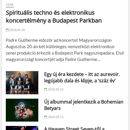
ZENE
Spirituális techno és elektronikus
koncertélmény a Budapest Parkban
2026.06.30.
Padre Guilherme először ad koncertet Magyarországon
Augusztus 20-án két különleges nemzetközi elektronikus
zenei produkció érkezik a Budapest Park nagyszínpadára. Első
magyarországi koncertjét adja Padre Guilherme…
Egy új éra kezdete – itt az aurevoir.
legújabb dala és klipje, a ‘száz év’
2026.05.25.
Új albummal jelentkezik a Bohemian
Betyars
2026.05.11.
A Heaven Street Seven-től a