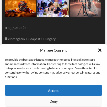
megkeresés
elomagazin, Budapest / Hungary
+36 20 333-6009
Manage Consent
szerkesztoseg@elomagazin.com
To provide the best experiences, we use technologies like cookies to store
elomagazin
and/or access device information. Consenting to these technologies will allow
us to process data such as browsing behavior or unique IDs on this site. Not
consenting or withdrawing consent, may adversely affect certain features and
functions.
facebook
twitter
instagram
googleplus
pinterest
Accept
kapcsolat
home
adatvédelem
impresszum
Deny
elomagazin
| powered by
icon.desing
:: internet solutions |