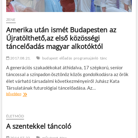
Trafóban
ZENE
Amerika után ismét Budapesten az
Újratölthető,az első közösségi
táncelőadás magyar alkotóktól
2017.08.21.
budapest
előadás
programajánló
tánc
A generációs szakadékokat áthidalva, 17 szépkorú, senior
táncossal a színpadon ösztönöz közös gondolkodásra az örök
élet várható társadalmi következményeiről Juhász Kata
Társulatának futurológiai táncelőadása. Az…
Amerika
bővebben
után
ismét
Budapesten
az
ÉLETMÓD
Újratölthető,az
A szentekkel táncoló
első
közösségi
2014.07.22.
táncelőadás
művészet
tánc