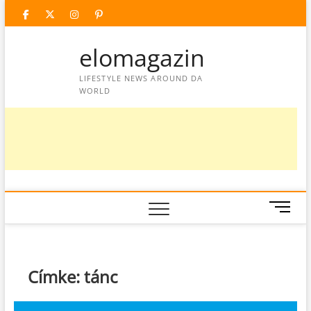
Skip
facebook
twitter
instagram
googleplus
pinterest
to
content
elomagazin
LIFESTYLE NEWS AROUND DA
WORLD
M
e
n
u
B
Címke:
tánc
u
t