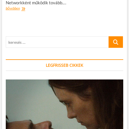
Networkként működik tovább.…
Bátor
bővebben
Tábor,
ahol
az
igazi
hősök
keresés
vannak
…
LEGFRISSEB CIKKEK