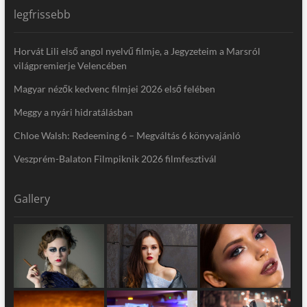
legfrissebb
Horvát Lili első angol nyelvű filmje, a Jegyzeteim a Marsról
világpremierje Velencében
Magyar nézők kedvenc filmjei 2026 első felében
Meggy a nyári hidratálásban
Chloe Walsh: Redeeming 6 – Megváltás 6 könyvajánló
Veszprém-Balaton Filmpiknik 2026 filmfesztivál
Gallery