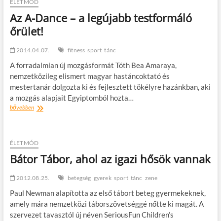
Story
ÉLETMÓD
–
Az A-Dance – a legújabb testformáló
táncszínházi
őrület!
produkciós
sorozat
2014.04.07.
fitness
sport
tánc
A forradalmian új mozgásformát Tóth Bea Amaraya,
nemzetközileg elismert magyar hastáncoktató és
mestertanár dolgozta ki és fejlesztett tökélyre hazánkban, aki
a mozgás alapjait Egyiptomból hozta…
Az
bővebben
A-
Dance
–
a
ÉLETMÓD
legújabb
Bátor Tábor, ahol az igazi hősök vannak
testformáló
őrület!
2012.08.25.
betegség
gyerek
sport
tánc
zene
Paul Newman alapította az első tábort beteg gyermekeknek,
amely mára nemzetközi táborszövetséggé nőtte ki magát. A
szervezet tavasztól új néven SeriousFun Children’s