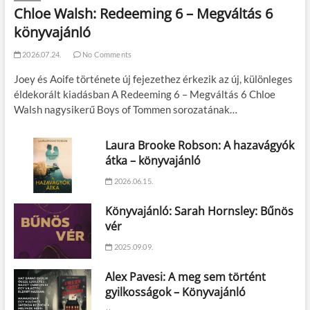
Chloe Walsh: Redeeming 6 – Megváltás 6
könyvajánló
2026.07.24.
No Comments
Joey és Aoife története új fejezethez érkezik az új, különleges
éldekorált kiadásban A Redeeming 6 – Megváltás 6 Chloe
Walsh nagysikerű Boys of Tommen sorozatának…
Laura Brooke Robson: A hazavágyók
átka – könyvajánló
2026.06.15.
Könyvajánló: Sarah Hornsley: Bűnös
vér
2025.09.09.
Alex Pavesi: A meg sem történt
gyilkosságok – Könyvajánló