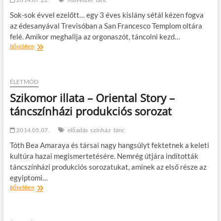
magyar
Sok-sok évvel ezelőtt… egy 3 éves kislány sétál kézen fogva
alkotóktól
az édesanyával Trevisóban a San Francesco Templom oltára
felé. Amikor meghallja az orgonaszót, táncolni kezd…
A
bővebben
szentekkel
táncoló
ÉLETMÓD
Szikomor illata – Oriental Story –
táncszínházi produkciós sorozat
2014.05.07.
előadás
színház
tánc
Tóth Bea Amaraya és társai nagy hangsúlyt fektetnek a keleti
kultúra hazai megismertetésére. Nemrég útjára indították
táncszínházi produkciós sorozatukat, aminek az első része az
egyiptomi…
Szikomor
bővebben
illata
–
Oriental