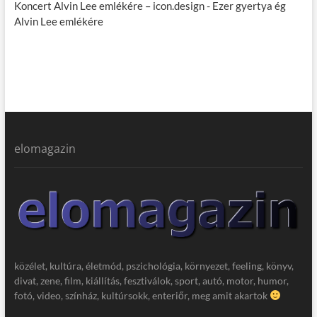
Koncert Alvin Lee emlékére – icon.design
-
Ezer gyertya ég
Alvin Lee emlékére
elomagazin
közélet, kultúra, életmód, pszichológia, környezet, feeling, könyv,
divat, zene, film, kiállítás, fesztiválok, sport, autó, motor, humor,
fotó, video, színház, kultúrsokk, enteriőr, meg amit akartok