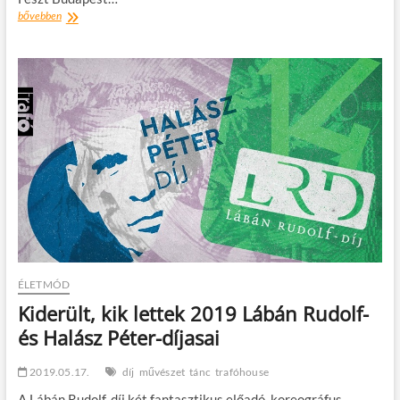
Django
bővebben
Feszt
Budapest
2023
ÉLETMÓD
Kiderült, kik lettek 2019 Lábán Rudolf-
és Halász Péter-díjasai
2019.05.17.
díj
művészet
tánc
trafóhouse
A Lábán Rudolf-díj két fantasztikus előadó, koreográfus