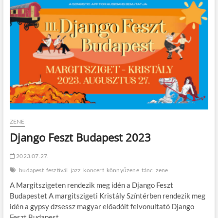
t
o
n
ZENE
Django Feszt Budapest 2023
2023.07.27.
budapest
fesztivál
jazz
koncert
könnyűzene
tánc
zene
A Margitszigeten rendezik meg idén a Django Feszt
Budapestet A margitszigeti Kristály Színtérben rendezik meg
idén a gypsy dzsessz magyar előadóit felvonultató Django
Feszt Budapest…