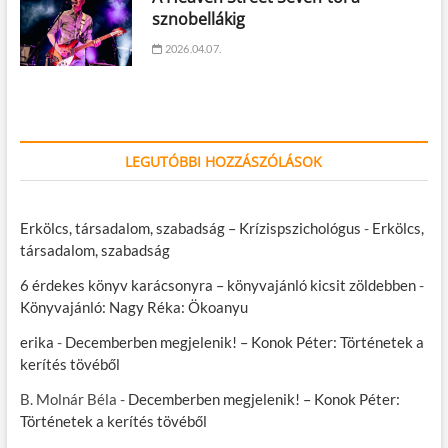
sznobellákig
2026.04.07.
LEGUTÓBBI HOZZÁSZÓLÁSOK
Erkölcs, társadalom, szabadság – Krízispszichológus
-
Erkölcs,
társadalom, szabadság
6 érdekes könyv karácsonyra – könyvajánló kicsit zöldebben
-
Könyvajánló: Nagy Réka: Ökoanyu
erika
-
Decemberben megjelenik! – Konok Péter: Történetek a
kerítés tövéből
B. Molnár Béla
-
Decemberben megjelenik! – Konok Péter:
Történetek a kerítés tövéből