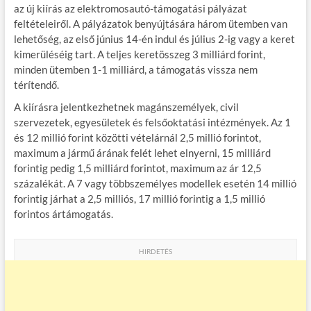
az új kiírás az elektromosautó-támogatási pályázat
feltételeiről. A pályázatok benyújtására három ütemben van
lehetőség, az első június 14-én indul és július 2-ig vagy a keret
kimerüléséig tart. A teljes keretösszeg 3 milliárd forint,
minden ütemben 1-1 milliárd, a támogatás vissza nem
térítendő.
A kiírásra jelentkezhetnek magánszemélyek, civil
szervezetek, egyesületek és felsőoktatási intézmények. Az 1
és 12 millió forint közötti vételárnál 2,5 millió forintot,
maximum a jármű árának felét lehet elnyerni, 15 milliárd
forintig pedig 1,5 milliárd forintot, maximum az ár 12,5
százalékát. A 7 vagy többszemélyes modellek esetén 14 millió
forintig járhat a 2,5 milliós, 17 millió forintig a 1,5 millió
forintos ártámogatás.
HIRDETÉS