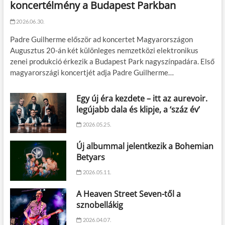
koncertélmény a Budapest Parkban
2026.06.30.
Padre Guilherme először ad koncertet Magyarországon
Augusztus 20-án két különleges nemzetközi elektronikus
zenei produkció érkezik a Budapest Park nagyszínpadára. Első
magyarországi koncertjét adja Padre Guilherme…
Egy új éra kezdete – itt az aurevoir.
legújabb dala és klipje, a ‘száz év’
2026.05.25.
Új albummal jelentkezik a Bohemian
Betyars
2026.05.11.
A Heaven Street Seven-től a
sznobellákig
2026.04.07.