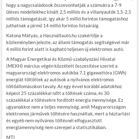
hogy a nagycsaládosok összevonhatják a számukra a 7-9
üléses modellekhez kínált 2,5 milliós és a villanyautók 1,5-2,5
milliós támogatását, így akár 5 millió forintos támogatáshoz
juthatnak a jármű 14 millió forintos listaáráig.
Katona Mátyás, a Használtautó.hu szakértője a
közleményben jelezte, az állami támogatás segítségével már
4 millió forint alatt is kapható teljesen új elektromos autó.
A Magyar Energetikai és Közmű-szabályozási Hivatal
(MEKH) március végén közzétett összesítése szerint a
magyarországi elektromos autókba 7,1 gigawattóra (GWh)
energiát töltöttek az autósok a nyilvános elektromos
töltőállomásokon tavaly. Az egy évvel korábbi adatokhoz
képest 25 százalékkal nőtt a töltések száma, és 30
százalékkal a töltésekre fordított energia mennyisége. Ez
ugyanakkor nem a teljes mennyiség, amit Magyarországon
elektromos járművek töltésére használtak, mert a háztartási
és egyéb nem nyilvános töltésnél elfogyasztott
energiamennyiség nem szerepel a statisztikában.
MTI