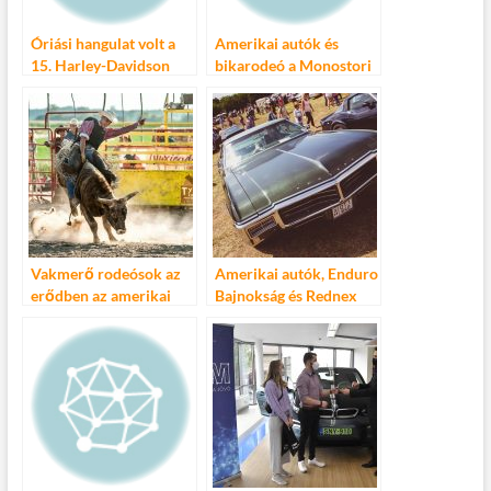
Óriási hangulat volt a
Amerikai autók és
15. Harley-Davidson
bikarodeó a Monostori
Open Road Festen!
erődben
Vakmerő rodeósok az
Amerikai autók, Enduro
erődben az amerikai
Bajnokság és Rednex
autók árnyékában
Komáromban