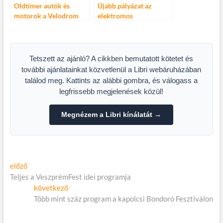
Oldtimer autók és
Újabb pályázat az
motorok a Velodrom
elektromos
Millenáris
gépjárművek
versenypályán
támogatására
Tetszett az ajánló? A cikkben bemutatott kötetet és
további ajánlatainkat közvetlenül a Libri webáruházában
találod meg. Kattints az alábbi gombra, és válogass a
legfrissebb megjelenések közül!
Megnézem a Libri kínálatát →
Bejegyzés
Előző
előző
cikk:
Teljes a VeszprémFest idei programja
navigáció
Következő
következő
cikk:
Több mint száz program a kapolcsi Bondoró Fesztiválon