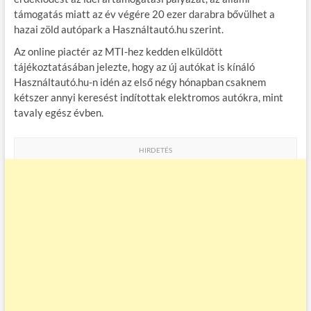
b
er
bl
es
m
támogatás miatt az év végére 20 ezer darabra bővülhet a
hazai zöld autópark a Használtautó.hu szerint.
o
r
t
e
Az online piactér az MTI-hez kedden elküldött
o
g
tájékoztatásában jelezte, hogy az új autókat is kínáló
k
Használtautó.hu-n idén az első négy hónapban csaknem
kétszer annyi keresést indítottak elektromos autókra, mint
tavaly egész évben.
HIRDETÉS