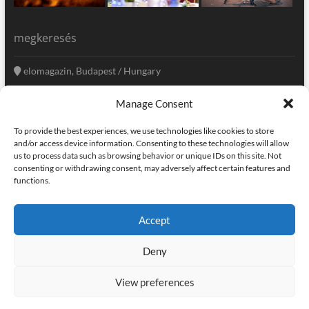
megkeresés
elomagazin, Budapest / Hungary
+36 20 333-6009
Manage Consent
szerkesztoseg@elomagazin.com
To provide the best experiences, we use technologies like cookies to store
elomagazin
and/or access device information. Consenting to these technologies will allow
us to process data such as browsing behavior or unique IDs on this site. Not
consenting or withdrawing consent, may adversely affect certain features and
functions.
facebook
twitter
instagram
googleplus
pinterest
Accept
kapcsolat
home
adatvédelem
impresszum
Deny
elomagazin
| powered by
icon.desing
:: internet solutions |
designed by:
theme freesia
| © copyright, all right reserved
View preferences