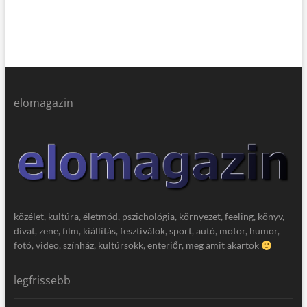
elomagazin
közélet, kultúra, életmód, pszichológia, környezet, feeling, könyv,
divat, zene, film, kiállítás, fesztiválok, sport, autó, motor, humor,
fotó, video, színház, kultúrsokk, enteriőr, meg amit akartok
legfrissebb