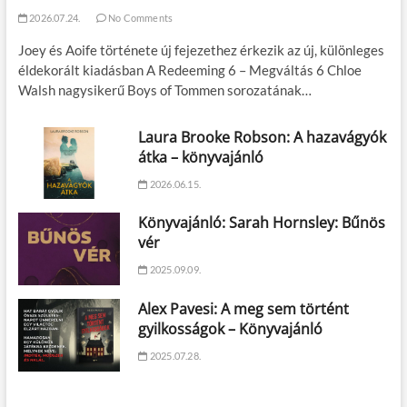
2026.07.24.
No Comments
Joey és Aoife története új fejezethez érkezik az új, különleges
éldekorált kiadásban A Redeeming 6 – Megváltás 6 Chloe
Walsh nagysikerű Boys of Tommen sorozatának…
Laura Brooke Robson: A hazavágyók
átka – könyvajánló
2026.06.15.
Könyvajánló: Sarah Hornsley: Bűnös
vér
2025.09.09.
Alex Pavesi: A meg sem történt
gyilkosságok – Könyvajánló
2025.07.28.