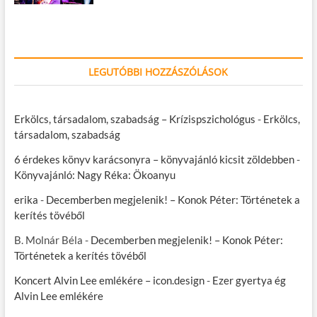
LEGUTÓBBI HOZZÁSZÓLÁSOK
Erkölcs, társadalom, szabadság – Krízispszichológus
-
Erkölcs,
társadalom, szabadság
6 érdekes könyv karácsonyra – könyvajánló kicsit zöldebben
-
Könyvajánló: Nagy Réka: Ökoanyu
erika
-
Decemberben megjelenik! – Konok Péter: Történetek a
kerítés tövéből
B. Molnár Béla
-
Decemberben megjelenik! – Konok Péter:
Történetek a kerítés tövéből
Koncert Alvin Lee emlékére – icon.design
-
Ezer gyertya ég
Alvin Lee emlékére