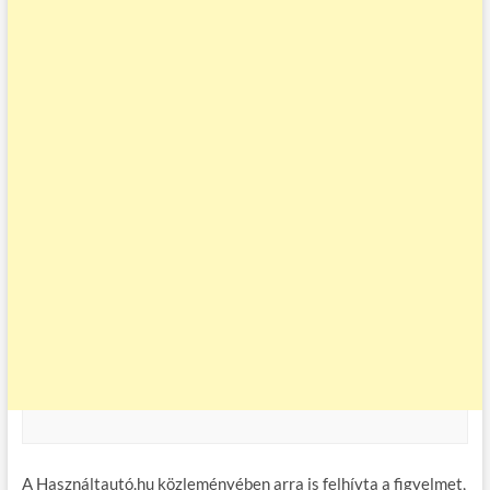
A Használtautó.hu közleményében arra is felhívta a figyelmet,