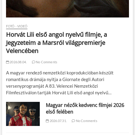
FOTÓ - VIDEÓ
Horvát Lili első angol nyelvű filmje, a
Jegyzeteim a Marsról világpremierje
Velencében
2026.08.04.
No Comments
A magyar rendező nemzetközi koprodukcióban készült
romantikus drámája nyitja a Giornate degli Autori
versenyprogramját A 83. Velencei Nemzetközi
Filmfesztiválon tartják Horvát Lili első angol nyelvű…
Magyar nézők kedvenc filmjei 2026
első felében
2026.07.31.
No Comments