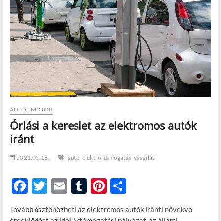
t
o
n
AUTÓ - MOTOR
Óriási a kereslet az elektromos autók
iránt
2021.05.18.
autó
elektro
támogatás
vásárlás
F
T
E
T
Pi
O
ac
w
m
u
nt
ss
Tovább ösztönözheti az elektromos autók iránti növekvő
e
itt
ail
m
er
za
érdeklődést az idei ártámogatási pályázat, az állami