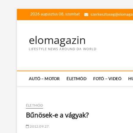
Skip
2026 augusztus 08, szombat
szerkesztoseg@elomaga
to
content
elomagazin
LIFESTYLE NEWS AROUND DA WORLD
AUTÓ – MOTOR
ÉLETMÓD
FOTÓ – VIDEÓ
H
ÉLETMÓD
Bűnösek-e a vágyak?
2012.09.27.