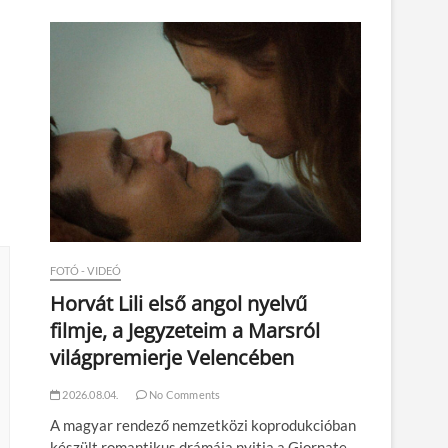
n
FOTÓ - VIDEÓ
Horvát Lili első angol nyelvű
filmje, a Jegyzeteim a Marsról
világpremierje Velencében
2026.08.04.
No Comments
A magyar rendező nemzetközi koprodukcióban
készült romantikus drámája nyitja a Giornate