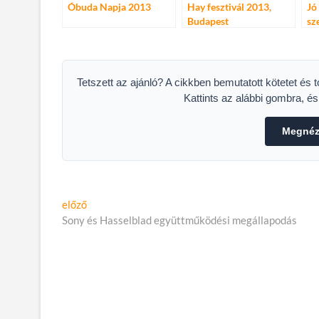
Óbuda Napja 2013
Hay fesztivál 2013,
Jó 
Budapest
sz
Tetszett az ajánló? A cikkben bemutatott kötetet és 
Kattints az alábbi gombra, é
Megnéze
Bejegyzés
Előző
előző
cikk:
Sony és Hasselblad együttműködési megállapodás
navigáció