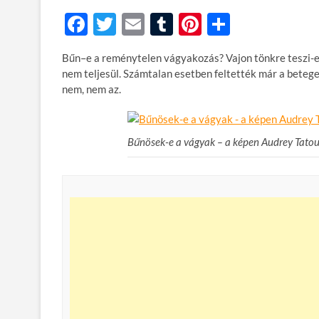
F
T
E
T
Pi
O
ac
w
m
u
nt
ss
Bűn–e a reménytelen vágyakozás? Vajon tönkre teszi-e a
e
itt
ail
m
er
za
nem teljesül. Számtalan esetben feltették már a betege
b
er
bl
es
m
nem, nem az.
o
r
t
e
o
g
Bűnösek-e a vágyak – a képen Audrey Tato
k