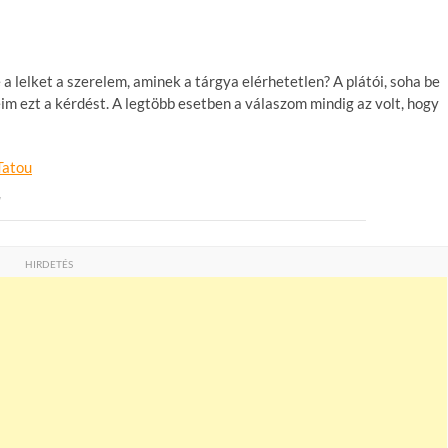
 lelket a szerelem, aminek a tárgya elérhetetlen? A plátói, soha be
im ezt a kérdést. A legtöbb esetben a válaszom mindig az volt, hogy
u
HIRDETÉS