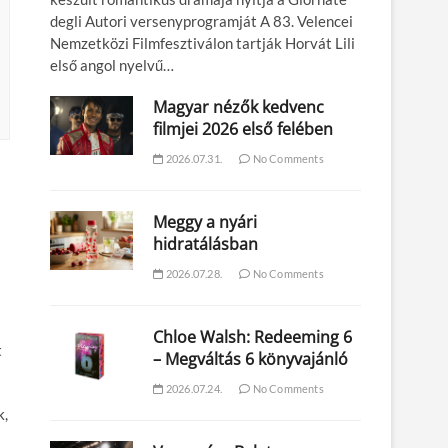
degli Autori versenyprogramját A 83. Velencei
Nemzetközi Filmfesztiválon tartják Horvát Lili
első angol nyelvű…
Magyar nézők kedvenc
filmjei 2026 első felében
2026.07.31.
No Comments
Meggy a nyári
hidratálásban
2026.07.28.
No Comments
Chloe Walsh: Redeeming 6
t
– Megváltás 6 könyvajánló
2026.07.24.
No Comments
k,