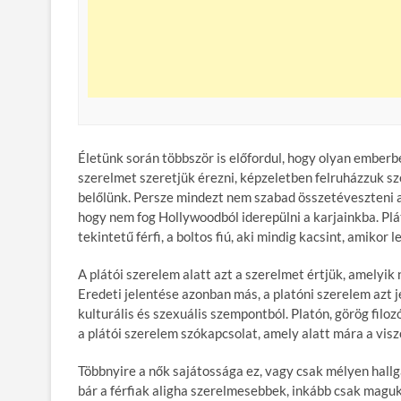
Életünk során többször is előfordul, hogy olyan emberbe
szerelmet szeretjük érezni, képzeletben felruházzuk s
belőlünk. Persze mindezt nem szabad összetéveszteni a 
hogy nem fog Hollywoodból iderepülni a karjainkba. Plá
tekintetű férfi, a boltos fiú, aki mindig kacsint, amikor
A plátói szerelem alatt azt a szerelmet értjük, amelyik 
Eredeti jelentése azonban más, a platóni szerelem azt jel
kulturális és szexuális szempontból. Platón, görög filo
a plátói szerelem szókapcsolat, amely alatt mára a visz
Többnyire a nők sajátossága ez, vagy csak mélyen hallga
bár a férfiak aligha szerelmesebbek, inkább csak maguk