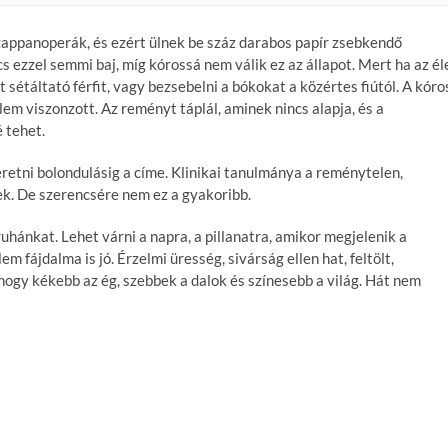
zappanoperák, és ezért ülnek be száz darabos papír zsebkendő
 ezzel semmi baj, míg kórossá nem válik ez az állapot. Mert ha az él
 sétáltató férfit, vagy bezsebelni a bókokat a közértes fiútól. A kóro
elem viszonzott. Az reményt táplál, aminek nincs alapja, és a
 tehet.
retni bolondulásig a címe. Klinikai tanulmánya a reménytelen,
ek. De szerencsére nem ez a gyakoribb.
 ruhánkat. Lehet várni a napra, a pillanatra, amikor megjelenik a
m fájdalma is jó. Érzelmi üresség, sivárság ellen hat, feltölt,
ahogy kékebb az ég, szebbek a dalok és színesebb a világ. Hát nem