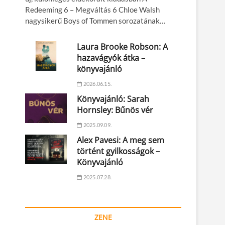
Redeeming 6 – Megváltás 6 Chloe Walsh
nagysikerű Boys of Tommen sorozatának…
Laura Brooke Robson: A
hazavágyók átka –
könyvajánló
2026.06.15.
Könyvajánló: Sarah
Hornsley: Bűnös vér
2025.09.09.
Alex Pavesi: A meg sem
történt gyilkosságok –
Könyvajánló
2025.07.28.
ZENE