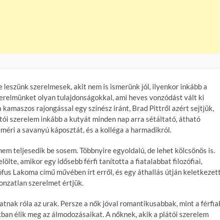
 leszünk szerelmesek, akit nem is ismerünk jól, ilyenkor inkább a
zerelmünket olyan tulajdonságokkal, ami heves vonzódást vált ki
kamaszos rajongással egy színész iránt, Brad Pittről azért sejtjük,
tói szerelem inkább a kutyát minden nap arra sétáltató, átható
 leméri a savanyú káposztát, és a kolléga a harmadikról.
nem teljesedik be sosem. Többnyire egyoldalú, de lehet kölcsönös is.
ölte, amikor egy idősebb férfi tanította a fiatalabbat filozófiai,
zófus Lakoma című művében írt erről, és egy áthallás útján keletkezet
onzatlan szerelmet értjük.
tnak róla az urak. Persze a nők jóval romantikusabbak, mint a férfia
ban élik meg az álmodozásaikat. A nőknek, akik a plátói szerelem