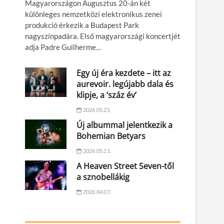
Magyarországon Augusztus 20-án két
különleges nemzetközi elektronikus zenei
produkció érkezik a Budapest Park
nagyszínpadára. Első magyarországi koncertjét
adja Padre Guilherme…
Egy új éra kezdete – itt az
aurevoir. legújabb dala és
klipje, a ‘száz év’
2026.05.25.
Új albummal jelentkezik a
Bohemian Betyars
2026.05.11.
A Heaven Street Seven-től
a sznobellákig
2026.04.07.