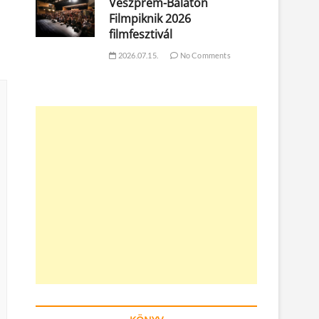
Veszprém-Balaton
Filmpiknik 2026
filmfesztivál
2026.07.15.
No Comments