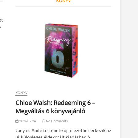
KÖNYV
et
s
KÖNYV
Chloe Walsh: Redeeming 6 –
Megváltás 6 könyvajánló
2026.07.24.
No Comments
Joey és Aoife története új fejezethez érkezik az
új, különleges éldekorált kiadásban A