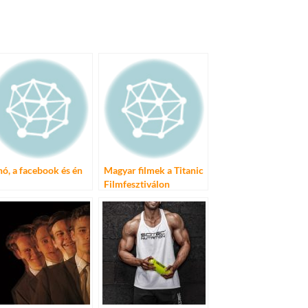
hó, a facebook és én
Magyar filmek a Titanic
Filmfesztiválon