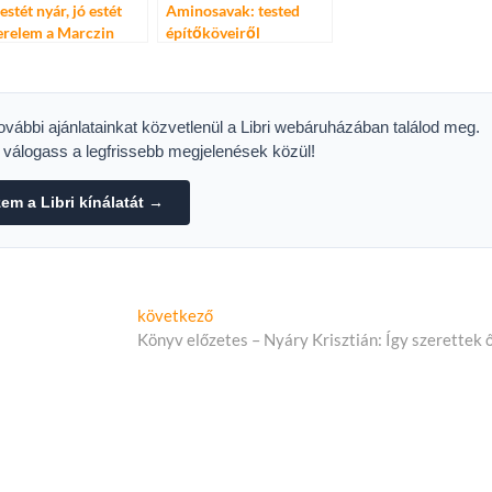
estét nyár, jó estét
Aminosavak: tested
erelem a Marczin
építőköveiről
közérthetően
további ajánlatainkat közvetlenül a Libri webáruházában találod meg.
s válogass a legfrissebb megjelenések közül!
m a Libri kínálatát →
Következő
következő
cikk:
Könyv előzetes – Nyáry Krisztián: Így szerettek 