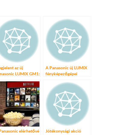
gjelent az új
A Panasonic új LUMIX
nasonic LUMIX GM1:
fényképezőgépei
tasd meg, ki vagy!
Panasonic elérhetővé
Jótékonysági akció