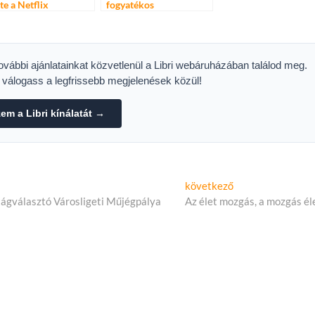
tte a Netflix
fogyatékos
zzáférést
gyermekeknek
további ajánlatainkat közvetlenül a Libri webáruházában találod meg.
s válogass a legfrissebb megjelenések közül!
m a Libri kínálatát →
Következő
következő
cikk:
rtágválasztó Városligeti Műjégpálya
Az élet mozgás, a mozgás él