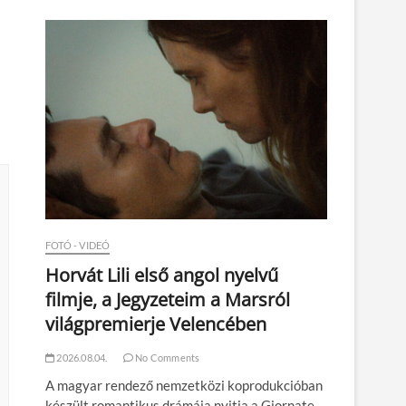
n
FOTÓ - VIDEÓ
Horvát Lili első angol nyelvű
filmje, a Jegyzeteim a Marsról
világpremierje Velencében
2026.08.04.
No Comments
A magyar rendező nemzetközi koprodukcióban
készült romantikus drámája nyitja a Giornate