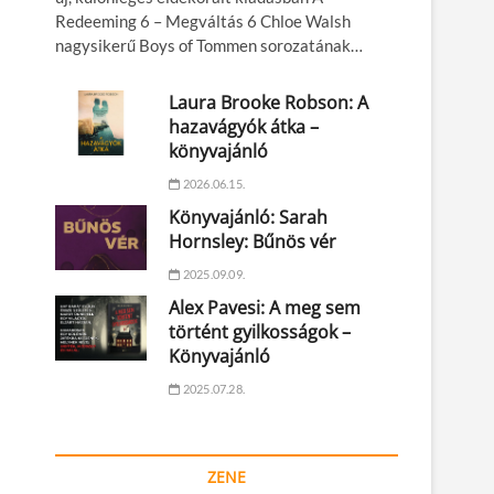
Redeeming 6 – Megváltás 6 Chloe Walsh
nagysikerű Boys of Tommen sorozatának…
Laura Brooke Robson: A
hazavágyók átka –
könyvajánló
2026.06.15.
Könyvajánló: Sarah
Hornsley: Bűnös vér
2025.09.09.
Alex Pavesi: A meg sem
történt gyilkosságok –
Könyvajánló
2025.07.28.
ZENE