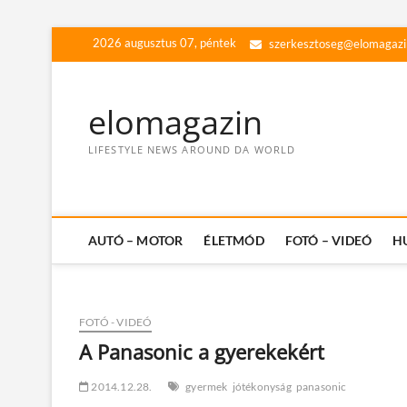
Skip
2026 augusztus 07, péntek
szerkesztoseg@elomagazi
to
content
elomagazin
LIFESTYLE NEWS AROUND DA WORLD
AUTÓ – MOTOR
ÉLETMÓD
FOTÓ – VIDEÓ
H
FOTÓ - VIDEÓ
A Panasonic a gyerekekért
2014.12.28.
gyermek
jótékonyság
panasonic