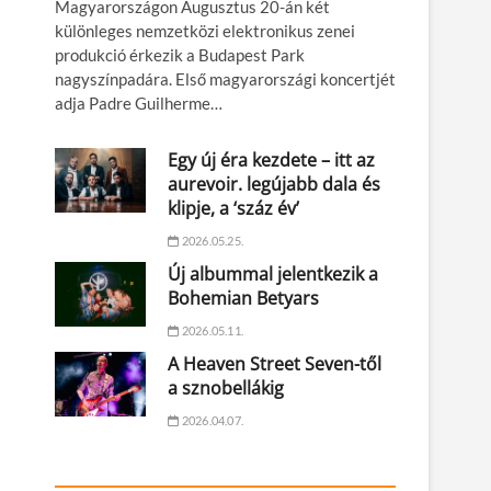
Magyarországon Augusztus 20-án két
különleges nemzetközi elektronikus zenei
produkció érkezik a Budapest Park
nagyszínpadára. Első magyarországi koncertjét
adja Padre Guilherme…
Egy új éra kezdete – itt az
aurevoir. legújabb dala és
klipje, a ‘száz év’
2026.05.25.
Új albummal jelentkezik a
Bohemian Betyars
2026.05.11.
A Heaven Street Seven-től
a sznobellákig
2026.04.07.