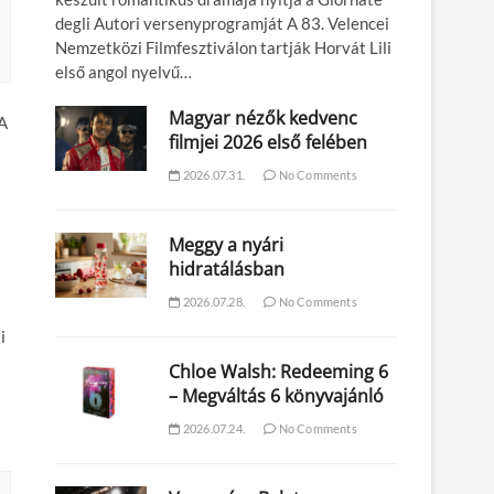
degli Autori versenyprogramját A 83. Velencei
Nemzetközi Filmfesztiválon tartják Horvát Lili
első angol nyelvű…
Magyar nézők kedvenc
 A
filmjei 2026 első felében
2026.07.31.
No Comments
Meggy a nyári
hidratálásban
2026.07.28.
No Comments
i
Chloe Walsh: Redeeming 6
– Megváltás 6 könyvajánló
2026.07.24.
No Comments