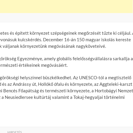
s és épített környezet szépségeinek megőrzését tűzte ki céljául.
bevonásuk kulcskérdés. December 16-án 150 magyar iskolás kereste
guk váljanak környezetünk megóvásának nagyköveteivé.
ökség Egyezménye, amely globális felelősségvállalásra sarkallja a
 természeti értékeinek megóvásáért.
ágörökségi helyszínnel büszkélkedhet. Az UNESCO-tól a megtisztelő
és az Andrássy út, Hollókő ófalu és környezete, az Aggteleki-karszt
lmi Bencés Főapátság és természeti környezete, a Hortobágyi Nemzet
 a Neusiedlersee kultúrtáj valamint a Tokaj-hegyaljai történelmi
HIRDETÉS