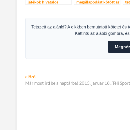
játékok hivatalos
megállapodást kötött az
te
partnere
FC Barcelona és a
ho
Panasonic
Tetszett az ajánló? A cikkben bemutatott kötetet és 
Kattints az alábbi gombra, é
Megnéze
Bejegyzés
Előző
előző
cikk:
Már most írd be a naptárba! 2015. január 18., Téli Spo
navigáció