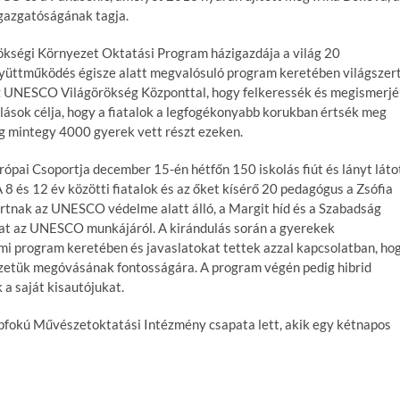
gazgatóságának tagja.
rökségi Környezet Oktatási Program házigazdája a világ 20
gyüttműködés égisze alatt megvalósuló program keretében világszer
az UNESCO Világörökség Központtal, hogy felkeressék és megismerj
ulások célja, hogy a fiatalok a legfogékonyabb korukban értsék meg
 mintegy 4000 gyerek vett részt ezeken.
pai Csoportja december 15-én hétfőn 150 iskolás fiút és lányt láto
 és 12 év közötti fiatalok és az őket kísérő 20 pedagógus a Zsófia
rtnak az UNESCO védelme alatt álló, a Margit híd és a Szabadság
ókat az UNESCO munkájáról. A kirándulás során a gyerekek
mi program keretében és javaslatokat tettek azzal kapcsolatban, ho
ezetük megóvásának fontosságára. A program végén pedig hibrid
 a saját kisautójukat.
apfokú Művészetoktatási Intézmény csapata lett, akik egy kétnapos