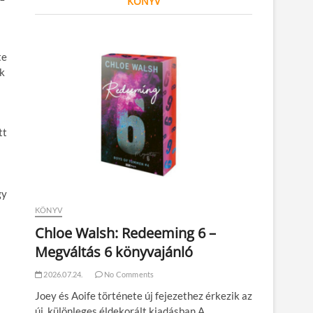
KÖNYV
te
ék
tt
gy
KÖNYV
Chloe Walsh: Redeeming 6 –
Megváltás 6 könyvajánló
2026.07.24.
No Comments
Joey és Aoife története új fejezethez érkezik az
új, különleges éldekorált kiadásban A