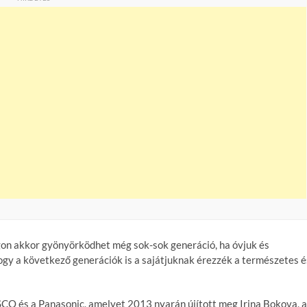
gon akkor gyönyörködhet még sok-sok generáció, ha óvjuk és
ogy a következő generációk is a sajátjuknak érezzék a természetes é
CO és a Panasonic, amelyet 2013 nyarán újított meg Irina Bokova, 