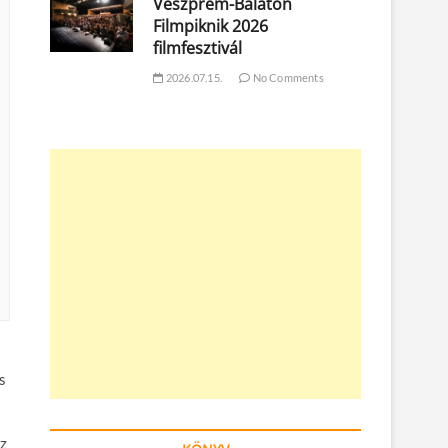
Veszprém-Balaton
Filmpiknik 2026
filmfesztivál
2026.07.15.
No Comments
s
az