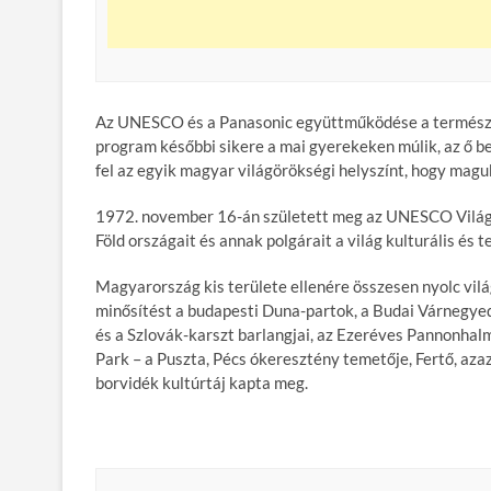
Az UNESCO és a Panasonic együttműködése a természete
program későbbi sikere a mai gyerekeken múlik, az ő 
fel az egyik magyar világörökségi helyszínt, hogy ma
1972. november 16-án született meg az UNESCO Világör
Föld országait és annak polgárait a világ kulturális és
Magyarország kis területe ellenére összesen nyolc vil
minősítést a budapesti Duna-partok, a Budai Várnegyed 
és a Szlovák-karszt barlangjai, az Ezeréves Pannonha
Park – a Puszta, Pécs ókeresztény temetője, Fertő, azaz
borvidék kultúrtáj kapta meg.