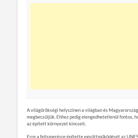
A világörökségi helyszínen a világban és Magyarorszá
megbecsüljük. Ehhez pedig elengedhetetlenül fontos, h
az épített környezet kincseit.
Erre a felismerésre építette együttműködését az UNES