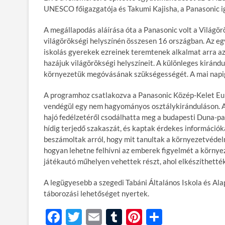
UNESCO főigazgatója és Takumi Kajisha, a Panasonic i
A megállapodás aláírása óta a Panasonic volt a Világö
világörökségi helyszínén összesen 16 országban. Az e
iskolás gyerekek ezreinek teremtenek alkalmat arra 
hazájuk világörökségi helyszíneit. A különleges kiránd
környezetük megóvásának szükségességét. A mai napig
A programhoz csatlakozva a Panasonic Közép-Kelet Euró
vendégül egy nem hagyományos osztálykiránduláson. A 8
hajó fedélzetéről csodálhatta meg a budapesti Duna-pa
hídig terjedő szakaszát, és kaptak érdekes informáci
beszámoltak arról, hogy mit tanultak a környezetvédel
hogyan lehetne felhívni az emberek figyelmét a körny
játékautó műhelyen vehettek részt, ahol elkészíthették
A legügyesebb a szegedi Tabáni Általános Iskola és Al
táborozási lehetőséget nyertek.
F
T
E
T
Pi
O