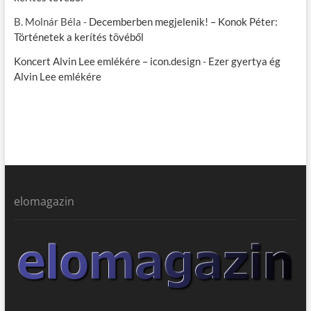
B. Molnár Béla
-
Decemberben megjelenik! – Konok Péter:
Történetek a kerítés tövéből
Koncert Alvin Lee emlékére – icon.design
-
Ezer gyertya ég
Alvin Lee emlékére
elomagazin