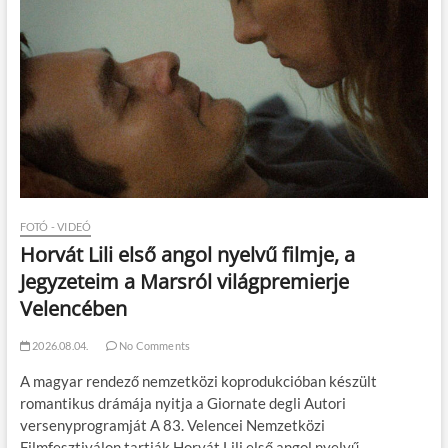
FOTÓ - VIDEÓ
Horvát Lili első angol nyelvű filmje, a
Jegyzeteim a Marsról világpremierje
Velencében
2026.08.04.
No Comments
A magyar rendező nemzetközi koprodukcióban készült
romantikus drámája nyitja a Giornate degli Autori
versenyprogramját A 83. Velencei Nemzetközi
Filmfesztiválon tartják Horvát Lili első angol nyelvű…