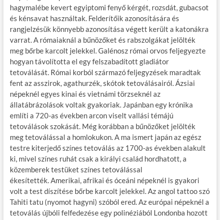
hagymalébe kevert egyiptomi fenyő kérgét, rozsdát, gubacsot
és kénsavat használtak. Felderítőik azonosítására és
rangjelzésük könnyebb azonosítása végett került a katonákra
varrat. A rómaiaknál a bűnözőket és rabszolgákat jelölték
meg bőrbe karcolt jelekkel. Galénosz római orvos feljegyezte
hogyan távolította el egy felszabadított gladiátor
tetoválását. Római korból származó feljegyzések maradtak
fent az asszirok, agathurzék, skótok tetoválásairól. Ázsiai
népeknél egyes kinai és vietnámi törzseknél az
állatábrázolások voltak gyakoriak. Japánban egy krónika
említi a 720-as években arcon viselt vallási témájú
tetoválások szokását. Még korábban a bűnözőket jelölték
meg tetoválással a homlokukon. A ma ismert japán az egész
testre kiterjedő színes tetoválás az 1700-as években alakult
ki, mivel színes ruhát csak a királyi család hordhatott, a
közemberek testüket színes tetoválással
ékesítették. Amerikai, afrikai és óceáni népeknél is gyakori
volt a test díszítése bőrbe karcolt jelekkel. Az angol tattoo szó
Tahiti tatu (nyomot hagyni) szóból ered. Az európai népeknél a
tetoválás újbóli felfedezése egy polinéziából Londonba hozott