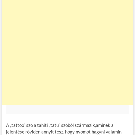
A „tattoo” szó a tahiti „tatu” szóból származik,aminek a
jelentése röviden annyit tesz, hogy nyomot hagyni valamin.