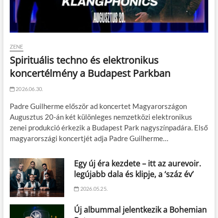
ZENE
Spirituális techno és elektronikus
koncertélmény a Budapest Parkban
2026.06.30.
Padre Guilherme először ad koncertet Magyarországon
Augusztus 20-án két különleges nemzetközi elektronikus
zenei produkció érkezik a Budapest Park nagyszínpadára. Első
magyarországi koncertjét adja Padre Guilherme…
Egy új éra kezdete – itt az aurevoir.
legújabb dala és klipje, a ‘száz év’
2026.05.25.
Új albummal jelentkezik a Bohemian