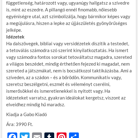
függetlenség, határozott vagy, ugyanúgy hallgatsz a szívedre
is, mint az eszedre. A pillangó ennél finomabb, nőiesebb
egyéniségre utal, azt szimbolizálja, hogy bármikor képes vagy
a megújulásra, hiszen a lepke az újjászületés gyönyörűséges
jelképe.
Idézetek
Ha dalszövegek, bibliai vagy versidézetek díszítik a testedet,
a tetoválás számodra szó szerint kinyilatkoztatás. Ha ismert
vagy számodra fontos sorokat tetováltatsz magadra, szereted
a világos beszédet, mindig érthetően fejezed ki magadat, nem
szereted a játszmákat, nem is bocsátkozol taktikázásba. Ami a
szíveden, az a szádon – és a bőrödön. Kommunikatív vagy,
szeretsz beszélgetni, eszmét és véleményt cserélni,
ismerősökkel és ismeretlenekkel is nyitott vagy. Ha
idézeteket varratsz, gyakran ideálokat kergetsz, viszont az
elveidhez mindig hű maradsz.
Kiadja a Gabo Kiadó
Ára: 3990 Ft.
F
T
E
T
Pi
O