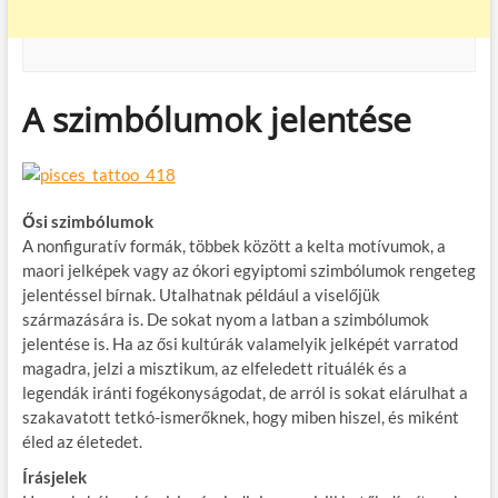
A szimbólumok jelentése
Ősi szimbólumok
A nonfiguratív formák, többek között a kelta motívumok, a
maori jelképek vagy az ókori egyiptomi szimbólumok rengeteg
jelentéssel bírnak. Utalhatnak például a viselőjük
származására is. De sokat nyom a latban a szimbólumok
jelentése is. Ha az ősi kultúrák valamelyik jelképét varratod
magadra, jelzi a misztikum, az elfeledett rituálék és a
legendák iránti fogékonyságodat, de arról is sokat elárulhat a
szakavatott tetkó-ismerőknek, hogy miben hiszel, és miként
éled az életedet.
Írásjelek