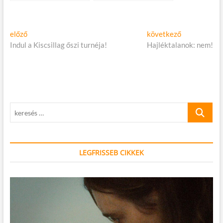
Bejegyzés
Előző
Következő
előző
következő
cikk:
cikk:
Indul a Kiscsillag őszi turnéja!
Hajléktalanok: nem!
navigáció
keresés
…
LEGFRISSEB CIKKEK