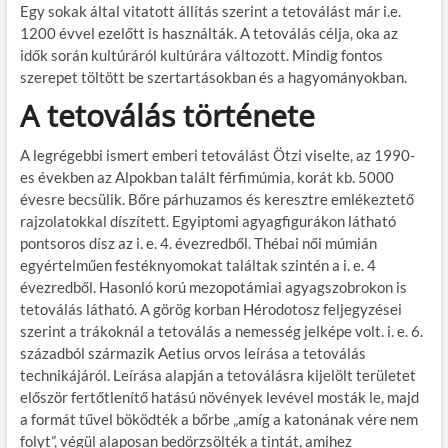
Egy sokak által vitatott állítás szerint a tetoválást már i.e.
1200 évvel ezelőtt is használták. A tetoválás célja, oka az
idők során kultúráról kultúrára változott. Mindig fontos
szerepet töltött be szertartásokban és a hagyományokban.
A tetoválás története
A legrégebbi ismert emberi tetoválást Ötzi viselte, az 1990-
es években az Alpokban talált férfimúmia, korát kb. 5000
évesre becsülik. Bőre párhuzamos és keresztre emlékeztető
rajzolatokkal díszített. Egyiptomi agyagfigurákon látható
pontsoros dísz az i. e. 4. évezredből. Thébai női múmián
egyértelműen festéknyomokat találtak szintén a i. e. 4
évezredből. Hasonló korú mezopotámiai agyagszobrokon is
tetoválás látható. A görög korban Hérodotosz feljegyzései
szerint a trákoknál a tetoválás a nemesség jelképe volt. i. e. 6.
századból származik Aetius orvos leírása a tetoválás
technikájáról. Leírása alapján a tetoválásra kijelölt területet
először fertőtlenítő hatású növények levével mosták le, majd
a formát tűvel böködték a bőrbe „amíg a katonának vére nem
folyt”, végül alaposan bedörzsölték a tintát, amihez