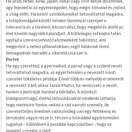
Ha arab, héber, kínai, japán, indiai vagy cirill betűk díszítenek,
úgy fejezed ki az egyéniségedet, hogy mégis titkolod és rejted
a világ előtt. Ha keleti szimbólumokat tetováltattál magadra,
a tulajdonságaid között minden bizonnyal szerepel a
tolerancia és a türelem, készen állsz, hogy megéld és átéld az
élet kisebb-nagyobb kalandjait. A különleges tetkódra talán
egyfajta szerencsehozó talizmánként tekintesz, ami
megerősít a nehéz pillanatokban, segít hálásnak lenni,
önmagadnak maradni a sikereid csúcsán is.
Portré
Ha egy szeretted, a gyermeked, a párod vagy a szüleid nevét
tetováltatod magadra, az egyértelműen a nevezett iránti
szeretet tökéletes példája. Ennél több és mélyebb érzelemről
a nevezett iránt akkor tanúsíthatsz, ha nem(csak) a nevét,
hanem a portréját hordod a bőrödön. A művészi
kidolgozottságú, élethű tetoválásodról mindenki láthatja,
hogy mennyire fontos neked a rád varrott személy, de
szeretetteljes énednek valószínűleg van egy féltékeny és
birtokolni vágyó része is. Hiszen a tetkóddal egyértelműen
sugallod – különösen a pasiddal kapcsolatban -, hogy az
imádott személy a tiéd!