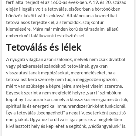
férfi által terjedt el az 1600-as évek-ben. A 19. és 20. század
elején illegális volt a tetoválás, elsősorban a börtönökben
bűnözők között vált szokássá. Általánosan a kozmetikai
tetoválások terjedtek el, a szemöldök, szájkontúr
kiemelésére. Mára már minden korú és társadalmi állású
embereknél találkozunk testdíszítéssel.
Tetoválás és lélek
A nyugati világban azon szalonok, melyek nem csak divatból
vagy pénzkeresési szándékból tetoválnak, gyakran
visszautasítanak megbízásokat, megrendeléseket, ha a
tetoválást kérő személy nem tudja meggyőzően igazolni,
miért van szüksége a képre, jelre, amelyet viselni szeretne.
Egyesek szerint a nem megfelelő helyre „varrt” szimbólum
kaput nyit az auránkon, amely a klasszikus energiamezőn túli,
spirituális és energetikai immunrendszerünkként funkcionál.
Így a tetoválás „beengedheti” a negatív, esetenként pusztító
energiákat. Ugyanez fordítva is igaz persze: a megfelelően
kiválasztott hely és kép lehet a segítőnk, „védőangyalunk” is.