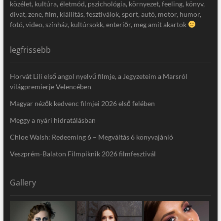
közélet, kultúra, életmód, pszichológia, környezet, feeling, könyv,
divat, zene, film, kiállítás, fesztiválok, sport, autó, motor, humor,
fotó, video, színház, kultúrsokk, enteriőr, meg amit akartok
legfrissebb
Horvát Lili első angol nyelvű filmje, a Jegyzeteim a Marsról
világpremierje Velencében
Magyar nézők kedvenc filmjei 2026 első felében
Meggy a nyári hidratálásban
Chloe Walsh: Redeeming 6 – Megváltás 6 könyvajánló
Veszprém-Balaton Filmpiknik 2026 filmfesztivál
Gallery