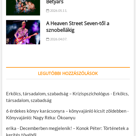
Betyars
2026.05.11.
A Heaven Street Seven-től a
sznobellákig
2026.04.07.
LEGUTÓBBI HOZZÁSZÓLÁSOK
Erkölcs, társadalom, szabadság – Krízispszichológus
-
Erkölcs,
társadalom, szabadság
6 érdekes könyv karácsonyra – könyvajánló kicsit zöldebben
-
Könyvajánló: Nagy Réka: Ökoanyu
erika
-
Decemberben megjelenik! – Konok Péter: Történetek a
kerítés tövéből