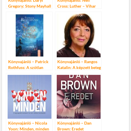
Könyvajánló: Daryl
Könyvajánló: Neil
Gregory: Stony Mayhall
Cross: Luther – Vihar
második élete
előtt
Könyvajánló – Patrick
Könyvajánló – Rangos
Rothfuss: A szótlan
Katalin: A képzett beteg
tárgyak szemlélése
Orvosokkal beszélgetek
Könyvajánló – Nicola
Könyvajánló – Dan
Yoon: Minden, minden
Brown: Eredet