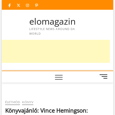
Skip
facebook
twitter
instagram
googleplus
pinterest
to
content
elomagazin
LIFESTYLE NEWS AROUND DA
WORLD
M
e
n
u
B
ÉLETMÓD
KÖNYV
u
Könyvajánló: Vince Hemingson:
t