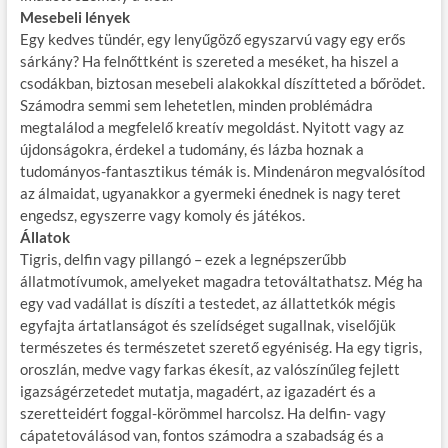
Mesebeli lények
Egy kedves tündér, egy lenyűgöző egyszarvú vagy egy erős
sárkány? Ha felnőttként is szereted a meséket, ha hiszel a
csodákban, biztosan mesebeli alakokkal díszítteted a bőrödet.
Számodra semmi sem lehetetlen, minden problémádra
megtalálod a megfelelő kreatív megoldást. Nyitott vagy az
újdonságokra, érdekel a tudomány, és lázba hoznak a
tudományos-fantasztikus témák is. Mindenáron megvalósítod
az álmaidat, ugyanakkor a gyermeki énednek is nagy teret
engedsz, egyszerre vagy komoly és játékos.
Állatok
Tigris, delfin vagy pillangó – ezek a legnépszerűbb
állatmotívumok, amelyeket magadra tetováltathatsz. Még ha
egy vad vadállat is díszíti a testedet, az állattetkók mégis
egyfajta ártatlanságot és szelídséget sugallnak, viselőjük
természetes és természetet szerető egyéniség. Ha egy tigris,
oroszlán, medve vagy farkas ékesít, az valószínűleg fejlett
igazságérzetedet mutatja, magadért, az igazadért és a
szeretteidért foggal-körömmel harcolsz. Ha delfin- vagy
cápatetoválásod van, fontos számodra a szabadság és a