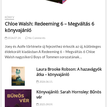
KÖNYV
Chloe Walsh: Redeeming 6 – Megváltás 6
könyvajánló
2026.07.24.
No Comments
Joey és Aoife története új fejezethez érkezik az új, különleges
éldekorált kiadásban A Redeeming 6 – Megváltás 6 Chloe
Walsh nagysikerű Boys of Tommen sorozatának…
Laura Brooke Robson: A hazavágyók
átka – könyvajánló
2026.06.15.
Könyvajánló: Sarah Hornsley: Bűnös
vér
2025.09.09.