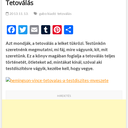
Tetoválás
t
o
n
2013.11.13.
gabo kiadó
tetoválás
F
T
E
T
Pi
O
ac
w
m
u
nt
ss
Azt mondják, a tetoválás a lelket tükrözi. Testünkön
e
itt
ail
m
er
za
szeretnénk megmutatni, mi fáj, mire vágyunk, kit, mit
b
er
bl
es
m
szeretünk. Ez a könyv magában foglalja a tetoválás teljes
történetét, ötleteket ad, mintákat kínál, szóval aki
o
r
t
e
testdíszítésre vágyik, kezébe kell, hogy vegye.
o
g
k
HIRDETÉS