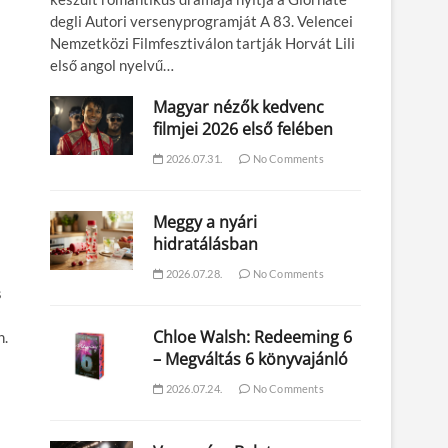
degli Autori versenyprogramját A 83. Velencei
Nemzetközi Filmfesztiválon tartják Horvát Lili
első angol nyelvű…
Magyar nézők kedvenc
filmjei 2026 első felében
2026.07.31.
No Comments
Meggy a nyári
hidratálásban
2026.07.28.
No Comments
s
Chloe Walsh: Redeeming 6
n.
– Megváltás 6 könyvajánló
2026.07.24.
No Comments