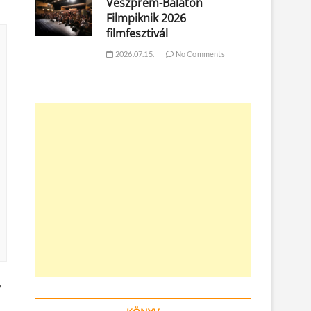
Veszprém-Balaton
Filmpiknik 2026
filmfesztivál
2026.07.15.
No Comments
y