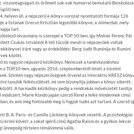
eit, viszontagságait és örömeit sok-sok humorral bemutató Beiskolázá
 Top50-ben.
4. helyen áll, a népszerű e-könyv-sorozat nyomtatott formája 126
ője a listának Grecsó Krisztián legutóbbi könyve, a Jelmezbál, mely
napja tart.
kötelező olvasmány is szerepel a TOP 50-ben, így Molnár Ferenc Pál
mellett Csukás Istvántól A téli tücsök meséi is népszerűek voltak
ekkönyvei iránt nagy az érdeklődés: Berg Judit Ruminija és Rumini
yvek között.
ző és nagyon népszerű kézikönyv. Nemcsak a tanévkezdéshez
an a TOP10-ben, ugyanis 2016. szeptemberétől letelt a türelmi
yesek. Szintén nagy népszerűségnek örvend az Interaktív KRESZ könyv
tni tanulók felkészülését, mi sem bizonyítja jobban a könyv sikerét,
között. A harmadik kézikönyv pedig a rendrakás művészetét tanítja
 módszert, Marie Kondo japán szerző Rend a lelke mindennek című
an, és ami még fontosabb meg is fogjuk tudni azt tartani. A szerző ú
tt B. A. Paris- és Camilla Läckberg-könyvek vezetik. A pszichológiai
ú krimi követi: a sokat ígérő című Agatha Raisin és a gyilkos lekvár
ági ünnepség hirtelen rémálommá válik.