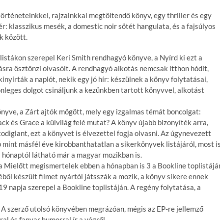
örténeteinkkel, rajzainkkal megtöltendő könyv, egy thriller és egy
ér: klasszikus mesék, a domestic noir sötét hangulata, és a fajsúlyos
k között.
listákon szerepel Keri Smith rendhagyó könyve, a Nyírd ki ezt a
ásra ösztönzi olvasóit. A rendhagyó alkotás nemcsak itthon hódít,
yírták a naplót, nekik egy jó hír: készülnek a könyv folytatásai,
önleges dolgot csináljunk a kezünkben tartott könyvvel, alkotást
s könyve, a Zárt ajtók mögött, mely egy izgalmas témát boncolgat:
ck és Grace a külvilág felé mutat? A könyv újabb bizonyíték arra,
odiglant, ezt a könyvet is élvezettel fogja olvasni. Az úgynevezett
 mint másfél éve kirobbanthatatlan a sikerkönyvek listájáról, most i
 a hónaptól látható már a magyar mozikban is.
a Mielőtt megismertelek ebben a hónapban is 3 a Bookline toplistájá
ől készült filmet nyártól játsszák a mozik, a könyv sikere ennek
9 napja szerepel a Bookline toplistáján. A regény folytatása, a
. A szerző utolsó könyvében megrázóan, mégis az EP-re jellemző
al és fanyar humorral ír a végről.