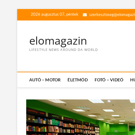
Skip
2026 augusztus 07, péntek
szerkesztoseg@elomagazi
to
content
elomagazin
LIFESTYLE NEWS AROUND DA WORLD
AUTÓ – MOTOR
ÉLETMÓD
FOTÓ – VIDEÓ
H