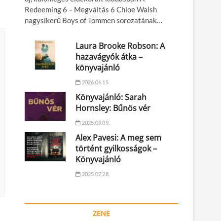
Redeeming 6 – Megváltás 6 Chloe Walsh
nagysikerű Boys of Tommen sorozatának…
Laura Brooke Robson: A
hazavágyók átka –
könyvajánló
2026.06.15.
Könyvajánló: Sarah
Hornsley: Bűnös vér
2025.09.09.
Alex Pavesi: A meg sem
történt gyilkosságok –
Könyvajánló
2025.07.28.
ZENE