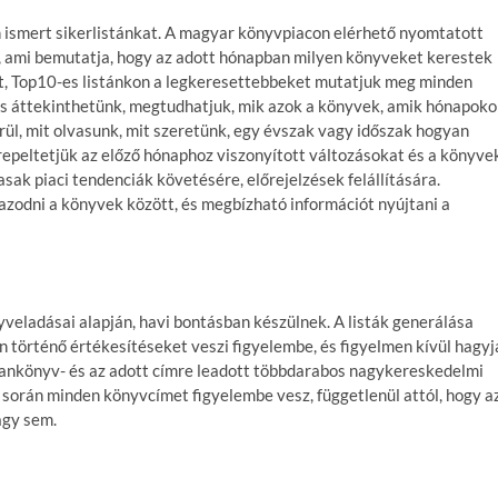
 ismert sikerlistánkat. A magyar könyvpiacon elérhető nyomtatott
g, ami bemutatja, hogy az adott hónapban milyen könyveket kerestek
nt, Top10-es listánkon a legkeresettebbeket mutatjuk meg minden
is áttekinthetünk, megtudhatjuk, mik azok a könyvek, amik hónapok
derül, mit olvasunk, mit szeretünk, egy évszak vagy időszak hogyan
erepeltetjük az előző hónaphoz viszonyított változásokat és a könyve
masak piaci tendenciák követésére, előrejelzések felállítására.
gazodni a könyvek között, és megbízható információt nyújtani a
veladásai alapján, havi bontásban készülnek. A listák generálása
 történő értékesítéseket veszi figyelembe, és figyelmen kívül hagyj
tankönyv- és az adott címre leadott többdarabos nagykereskedelmi
 során minden könyvcímet figyelembe vesz, függetlenül attól, hogy a
agy sem.