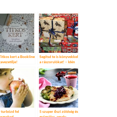
Titkos kert a Bookline
Segítsd te is könyvekkel
stavezetője!
a rászorulókat! – Idén
ötödik alkalommal
támogatja a Bookline a
Cipősdoboz akciót
y turbózd fel
5 szuper őszi zöldség és
ermeked
gyümölcs, amely