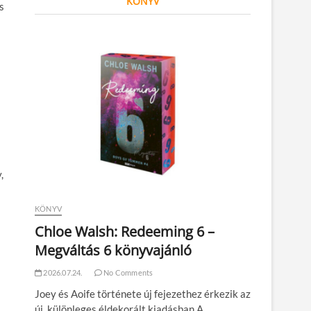
KÖNYV
s
,
KÖNYV
Chloe Walsh: Redeeming 6 –
j
Megváltás 6 könyvajánló
2026.07.24.
No Comments
Joey és Aoife története új fejezethez érkezik az
új, különleges éldekorált kiadásban A