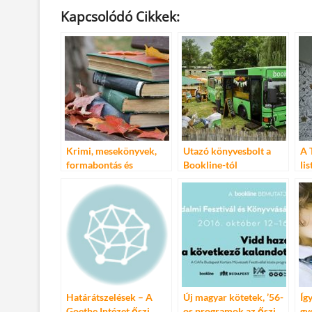
ac
w
m
u
nt
ss
Kapcsolódó Cikkek:
e
itt
ail
m
er
za
b
er
bl
es
m
o
r
t
e
o
g
k
Krimi, mesekönyvek,
Utazó könyvesbolt a
A 
formabontás és
Bookline-tól
li
rendrakás
Határátszelések – A
Új magyar kötetek, ’56-
Íg
Goethe Intézet őszi
os programok az őszi
gy