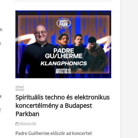
on
k
ZENE
Spirituális techno és elektronikus
a
koncertélmény a Budapest
z
Parkban
2026.06.30.
Padre Guilherme először ad koncertet