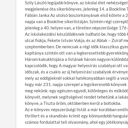
Szily László legújabb könyve, az iskolai élet nehézség
megjelenése óta sikerkönyves, jelenleg 14. a Bookline
Fábián Janka Az utolsó boszorkányának első kötete a 2
napja van a Bookline sikerlistáján. Szintén régi szerepl
jelenleg a 40. helyen van, a töretlen népszerűsége 176 
Az iskolakezdési készülődésnek tudható be, hogy több 
utcai fiúkja, Fekete István Vukja, és az Ablak – Zsiráf 
szeptemberben. De nemcsak a régi idők klasszikus gyer
kapitánya szintén ott van a legkeresettebb gyerekkön
Három kakukktojása a listának három nagyon különbö
kapcsolódik, hogy A magyar helyesírás szabályai ott v
időszak, és a csakis az új helyesírási szabályok érvén
mely az eddigieknél sokkal hatékonyabban segíti a veze
hogy már 231. napja szerepel a legsikeresebb könyvek 
meg nekünk: egy egészen egyedi, különleges és működő
könyvét, melynek segítségével rendet tehetünk a lakásb
könyve, a Tiszta öröm, októberben kerül a boltokba.
Az e-könyves népszerűségi listát a már korábban említe
thrillert és a skandináv krimit egy könnyedebb hangulat
számos fordulattal teli olvasmány, ahol egy jótékonys