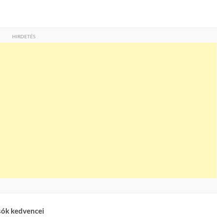
HIRDETÉS
sók kedvencei