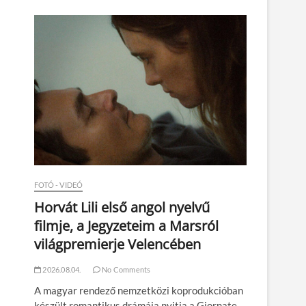
n
FOTÓ - VIDEÓ
Horvát Lili első angol nyelvű
filmje, a Jegyzeteim a Marsról
világpremierje Velencében
2026.08.04.
No Comments
A magyar rendező nemzetközi koprodukcióban
készült romantikus drámája nyitja a Giornate