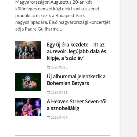
Magyarországon Augusztus 20-án két
különleges nemzetközi elektronikus zenei
produkció érkezik a Budapest Park
nagyszínpadára. Első magyarországi koncertjét
adja Padre Guilherme…
Egy új éra kezdete – itt az
aurevoir. legújabb dala és
klipje, a ‘száz év’
2026.05.25.
Új albummal jelentkezik a
Bohemian Betyars
2026.05.11.
A Heaven Street Seven-től
a sznobellákig
2026.04.07.