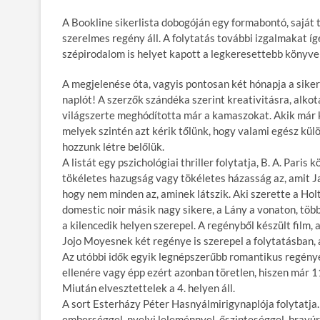
ac
w
m
u
nt
ss
A Bookline sikerlista dobogóján egy formabontó, saját t
e
itt
ail
m
er
za
szerelmes regény áll. A folytatás további izgalmakat íg
b
er
bl
es
m
szépirodalom is helyet kapott a legkeresettebb könyve
o
r
t
e
A megjelenése óta, vagyis pontosan két hónapja a siker
o
g
naplót! A szerzők szándéka szerint kreativitásra, alkot
világszerte meghódította már a kamaszokat. Akik már kin
k
melyek szintén azt kérik tőlünk, hogy valami egész kül
hozzunk létre belőlük.
A listát egy pszichológiai thriller folytatja, B. A. Pari
tökéletes hazugság vagy tökéletes házasság az, amit Ja
hogy nem minden az, aminek látszik. Aki szerette a Holt
domestic noir másik nagy sikere, a Lány a vonaton, több
a kilencedik helyen szerepel. A regényből készült film,
Jojo Moyesnek két regénye is szerepel a folytatásban, 
Az utóbbi idők egyik legnépszerűbb romantikus regényéb
ellenére vagy épp ezért azonban töretlen, hiszen már 11
Miután elvesztettelek a 4. helyen áll.
A sort Esterházy Péter Hasnyálmirigynaplója folytatja
emberséggel, nyelvi leleménnyel, őszinteséggel, bravúrr