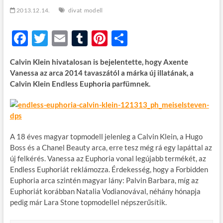
t
2013.12.14.
divat
modell
o
n
F
T
E
T
Pi
O
ac
w
m
u
nt
ss
Calvin Klein hivatalosan is bejelentette, hogy Axente
e
itt
ail
m
er
za
Vanessa az arca 2014 tavaszától a márka új illatának, a
b
er
bl
es
m
Calvin Klein Endless Euphoria parfümnek.
o
r
t
e
o
g
k
A 18 éves magyar topmodell jelenleg a Calvin Klein, a Hugo
Boss és a Chanel Beauty arca, erre tesz még rá egy lapáttal az
új felkérés. Vanessa az Euphoria vonal legújabb termékét, az
Endless Euphoriát reklámozza. Érdekesség, hogy a Forbidden
Euphoria arca szintén magyar lány: Palvin Barbara, míg az
Euphoriát korábban Natalia Vodianovával, néhány hónapja
pedig már Lara Stone topmodellel népszerűsítik.