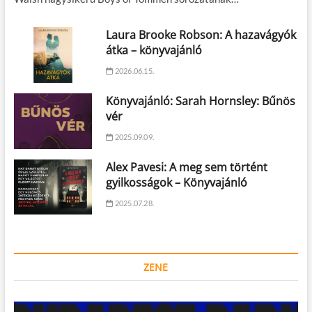
Laura Brooke Robson: A hazavágyók
átka – könyvajánló
2026.06.15.
Könyvajánló: Sarah Hornsley: Bűnös
vér
2025.09.09.
Alex Pavesi: A meg sem történt
gyilkosságok – Könyvajánló
2025.07.28.
ZENE