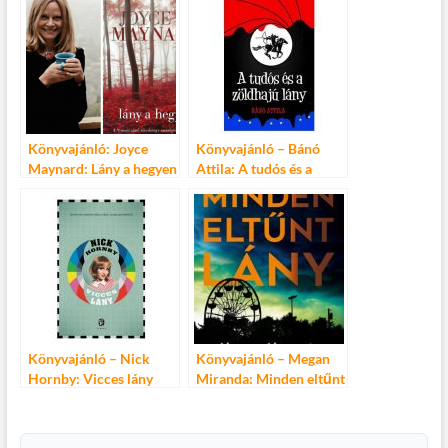
Könyvajánló: Joyce
Könyvajánló – Bánó
Maynard: Lány a hegyen
Attila: A tudós és a
zöldhajú lány
Könyvajánló – Nick
Könyvajánló – Megan
Hornby: Vicces lány
Miranda: Minden eltűnt
lány