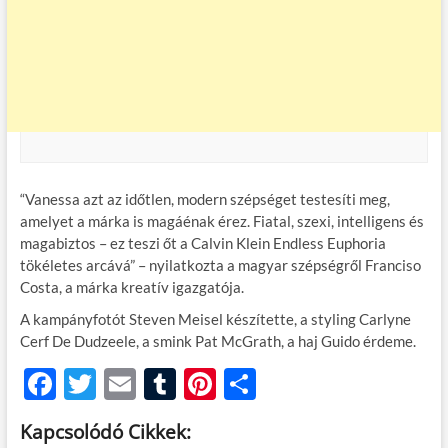
“Vanessa azt az időtlen, modern szépséget testesíti meg,
amelyet a márka is magáénak érez. Fiatal, szexi, intelligens és
magabiztos – ez teszi őt a Calvin Klein Endless Euphoria
tökéletes arcává” – nyilatkozta a magyar szépségről Franciso
Costa, a márka kreatív igazgatója.
A kampányfotót Steven Meisel készítette, a styling Carlyne
Cerf De Dudzeele, a smink Pat McGrath, a haj Guido érdeme.
F
T
E
T
Pi
O
ac
w
m
u
nt
ss
Kapcsolódó Cikkek:
e
itt
ail
m
er
za