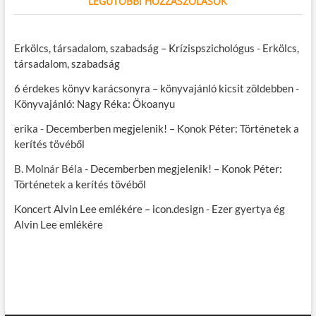
LEGUTÓBBI HOZZÁSZÓLÁSOK
Erkölcs, társadalom, szabadság – Krízispszichológus
-
Erkölcs,
társadalom, szabadság
6 érdekes könyv karácsonyra – könyvajánló kicsit zöldebben
-
Könyvajánló: Nagy Réka: Ökoanyu
erika
-
Decemberben megjelenik! – Konok Péter: Történetek a
kerítés tövéből
B. Molnár Béla
-
Decemberben megjelenik! – Konok Péter:
Történetek a kerítés tövéből
Koncert Alvin Lee emlékére – icon.design
-
Ezer gyertya ég
Alvin Lee emlékére