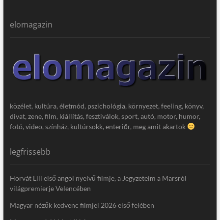
elomagazin
közélet, kultúra, életmód, pszichológia, környezet, feeling, könyv,
divat, zene, film, kiállítás, fesztiválok, sport, autó, motor, humor,
fotó, video, színház, kultúrsokk, enteriőr, meg amit akartok
legfrissebb
Horvát Lili első angol nyelvű filmje, a Jegyzeteim a Marsról
világpremierje Velencében
Magyar nézők kedvenc filmjei 2026 első felében