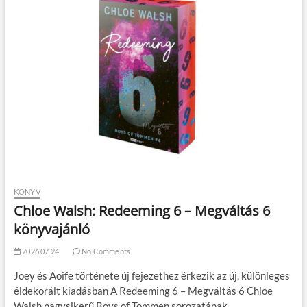
KÖNYV
Chloe Walsh: Redeeming 6 – Megváltás 6
könyvajánló
2026.07.24.
No Comments
Joey és Aoife története új fejezethez érkezik az új, különleges
éldekorált kiadásban A Redeeming 6 – Megváltás 6 Chloe
Walsh nagysikerű Boys of Tommen sorozatának…