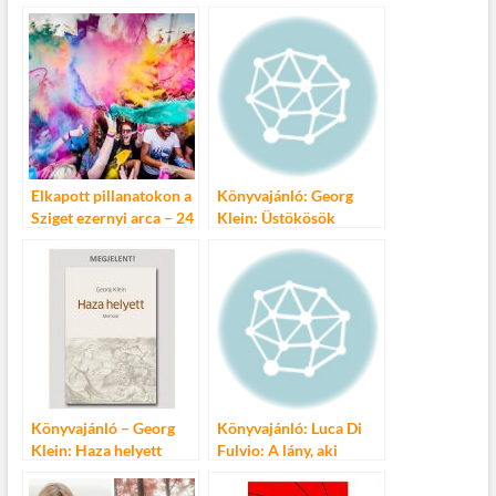
b
er
bl
es
m
o
r
t
e
o
g
k
Elkapott pillanatokon a
Könyvajánló: Georg
Sziget ezernyi arca – 24
Klein: Üstökösök
év fesztiváltörténete
fotókon, a Nagymező
utcában
Könyvajánló – Georg
Könyvajánló: Luca Di
Klein: Haza helyett
Fulvio: A lány, aki
megérintette az eget