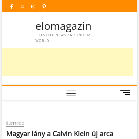
Skip
facebook
twitter
instagram
googleplus
pinterest
to
content
elomagazin
LIFESTYLE NEWS AROUND DA
WORLD
M
e
n
u
B
ÉLETMÓD
u
Magyar lány a Calvin Klein új arca
t