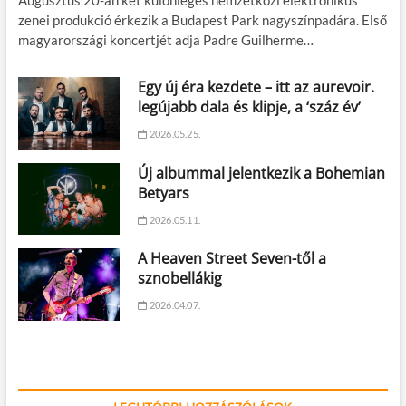
zenei produkció érkezik a Budapest Park nagyszínpadára. Első
magyarországi koncertjét adja Padre Guilherme…
Egy új éra kezdete – itt az aurevoir.
legújabb dala és klipje, a ‘száz év’
2026.05.25.
Új albummal jelentkezik a Bohemian
Betyars
2026.05.11.
A Heaven Street Seven-től a
sznobellákig
2026.04.07.