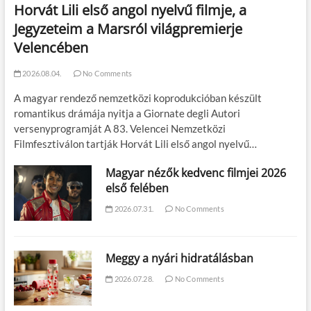
Horvát Lili első angol nyelvű filmje, a
Jegyzeteim a Marsról világpremierje
Velencében
2026.08.04.
No Comments
A magyar rendező nemzetközi koprodukcióban készült
romantikus drámája nyitja a Giornate degli Autori
versenyprogramját A 83. Velencei Nemzetközi
Filmfesztiválon tartják Horvát Lili első angol nyelvű…
Magyar nézők kedvenc filmjei 2026
első felében
2026.07.31.
No Comments
Meggy a nyári hidratálásban
2026.07.28.
No Comments