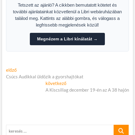
Tetszett az ajánló? A cikkben bemutatott kötetet és
további ajánlatainkat közvetlenül a Libri webáruházában
találod meg. Kattints az alábbi gombra, és válogass a
legfrissebb megjelenések közül!
Megnézem a Libri kínálatát →
Bejegyzés
Előző
előző
cikk:
Csúcs Audikkal üldözik a gyorshajtókat
navigáció
Következő
következő
cikk:
A Kiscsillag december 19-én az A 38 hajón
keresés
…