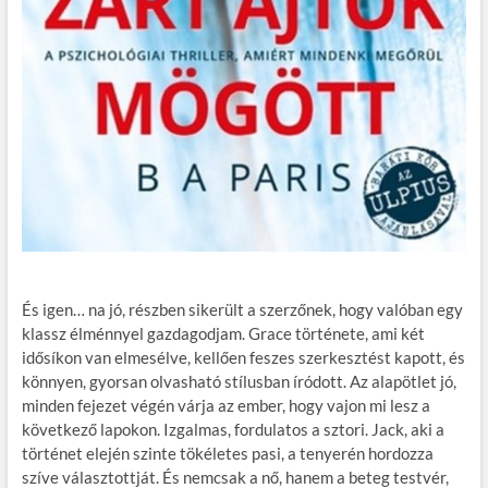
És igen… na jó, részben sikerült a szerzőnek, hogy valóban egy
klassz élménnyel gazdagodjam. Grace története, ami két
idősíkon van elmesélve, kellően feszes szerkesztést kapott, és
könnyen, gyorsan olvasható stílusban íródott. Az alapötlet jó,
minden fejezet végén várja az ember, hogy vajon mi lesz a
következő lapokon. Izgalmas, fordulatos a sztori. Jack, aki a
történet elején szinte tökéletes pasi, a tenyerén hordozza
szíve választottját. És nemcsak a nő, hanem a beteg testvér,