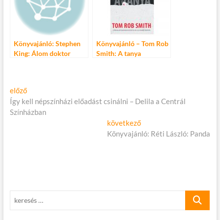
Könyvajánló: Stephen
Könyvajánló – Tom Rob
King: Álom doktor
Smith: A tanya
Bejegyzés
Előző
előző
cikk:
Így kell népszínházi előadást csinálni – Delila a Centrál
navigáció
Színházban
Következő
következő
cikk:
Könyvajánló: Réti László: Panda
keresés
…