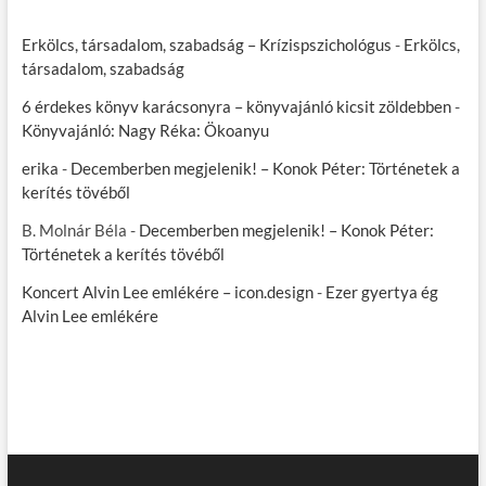
Erkölcs, társadalom, szabadság – Krízispszichológus
-
Erkölcs,
társadalom, szabadság
6 érdekes könyv karácsonyra – könyvajánló kicsit zöldebben
-
Könyvajánló: Nagy Réka: Ökoanyu
erika
-
Decemberben megjelenik! – Konok Péter: Történetek a
kerítés tövéből
B. Molnár Béla
-
Decemberben megjelenik! – Konok Péter:
Történetek a kerítés tövéből
Koncert Alvin Lee emlékére – icon.design
-
Ezer gyertya ég
Alvin Lee emlékére