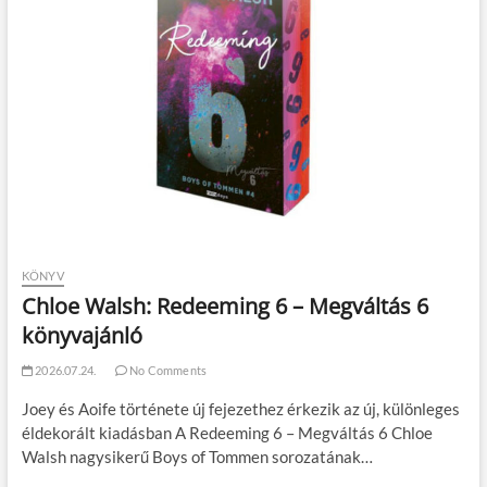
KÖNYV
Chloe Walsh: Redeeming 6 – Megváltás 6
könyvajánló
2026.07.24.
No Comments
Joey és Aoife története új fejezethez érkezik az új, különleges
éldekorált kiadásban A Redeeming 6 – Megváltás 6 Chloe
Walsh nagysikerű Boys of Tommen sorozatának…