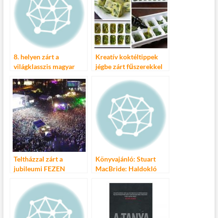
8. helyen zárt a
Kreatív koktéltippek
világklasszis magyar
jégbe zárt fűszerekkel
triálos!
Teltházzal zárt a
Könyvajánló: Stuart
jubileumi FEZEN
MacBride: Haldokló
Fesztivál
fény