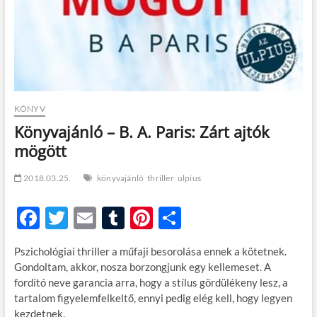
KÖNYV
Könyvajánló – B. A. Paris: Zárt ajtók
mögött
2018.03.25.
könyvajánló
thriller
ulpius
F
T
E
T
Pi
O
ac
w
m
u
nt
ss
Pszichológiai thriller a műfaji besorolása ennek a kötetnek.
e
itt
ail
m
er
za
Gondoltam, akkor, nosza borzongjunk egy kellemeset. A
b
er
bl
es
m
fordító neve garancia arra, hogy a stílus gördülékeny lesz, a
tartalom figyelemfelkeltő, ennyi pedig elég kell, hogy legyen
o
r
t
e
kezdetnek.