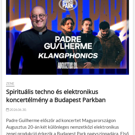
ZENE
Spirituális techno és elektronikus
koncertélmény a Budapest Parkban
2026.06.30.
Padre Guilherme először ad koncertet Magyarországon
Augusztus 20-án két különleges nemzetközi elektronikus
zenei produkció érkezik a Budapest Park nagyszínpadára. Első