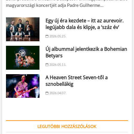
magyarországi koncertjét adja Padre Guilherme…
Egy új éra kezdete – itt az aurevoir.
legújabb dala és klipje, a ‘száz év’
2026.05.25.
Új albummal jelentkezik a Bohemian
Betyars
2026.05.11.
A Heaven Street Seven-től a
sznobellákig
2026.04.07.
LEGUTÓBBI HOZZÁSZÓLÁSOK