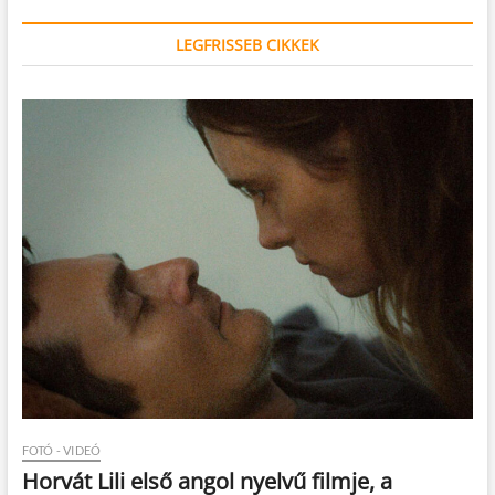
LEGFRISSEB CIKKEK
FOTÓ - VIDEÓ
Horvát Lili első angol nyelvű filmje, a