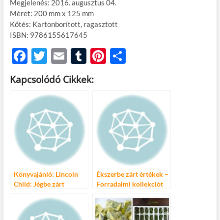
Megjelenés: 2016. augusztus 04.
Méret: 200 mm x 125 mm
Kötés: Kartonborított, ragasztott
ISBN: 9786155617645
F
T
E
T
Pi
O
ac
w
m
u
nt
ss
Kapcsolódó Cikkek:
e
itt
ail
m
er
za
b
er
bl
es
m
o
r
t
e
o
g
k
Könyvajánló: Lincoln
Ékszerbe zárt értékek –
Child: Jégbe zárt
Forradalmi kollekciót
félelem
mutatott be a
PANDORA