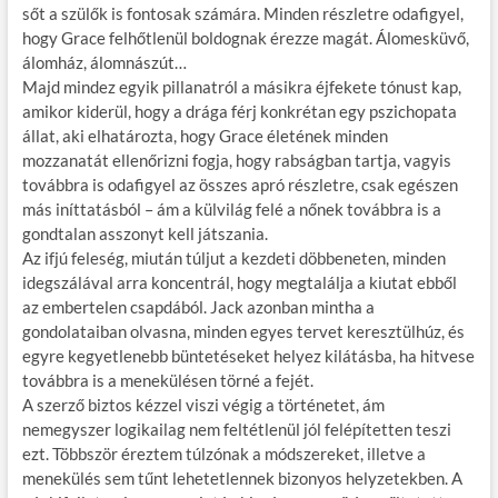
sőt a szülők is fontosak számára. Minden részletre odafigyel,
hogy Grace felhőtlenül boldognak érezze magát. Álomesküvő,
álomház, álomnászút…
Majd mindez egyik pillanatról a másikra éjfekete tónust kap,
amikor kiderül, hogy a drága férj konkrétan egy pszichopata
állat, aki elhatározta, hogy Grace életének minden
mozzanatát ellenőrizni fogja, hogy rabságban tartja, vagyis
továbbra is odafigyel az összes apró részletre, csak egészen
más iníttatásból – ám a külvilág felé a nőnek továbbra is a
gondtalan asszonyt kell játszania.
Az ifjú feleség, miután túljut a kezdeti döbbeneten, minden
idegszálával arra koncentrál, hogy megtalálja a kiutat ebből
az embertelen csapdából. Jack azonban mintha a
gondolataiban olvasna, minden egyes tervet keresztülhúz, és
egyre kegyetlenebb büntetéseket helyez kilátásba, ha hitvese
továbbra is a menekülésen törné a fejét.
A szerző biztos kézzel viszi végig a történetet, ám
nemegyszer logikailag nem feltétlenül jól felépítetten teszi
ezt. Többször éreztem túlzónak a módszereket, illetve a
menekülés sem tűnt lehetetlennek bizonyos helyzetekben. A