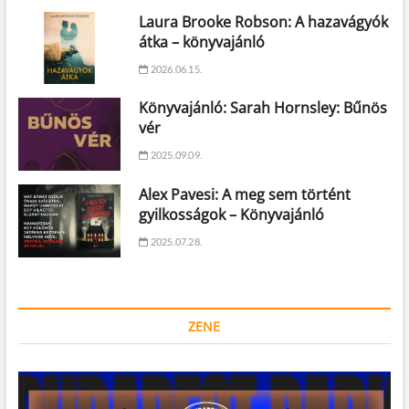
Laura Brooke Robson: A hazavágyók
átka – könyvajánló
2026.06.15.
Könyvajánló: Sarah Hornsley: Bűnös
vér
2025.09.09.
Alex Pavesi: A meg sem történt
gyilkosságok – Könyvajánló
2025.07.28.
ZENE