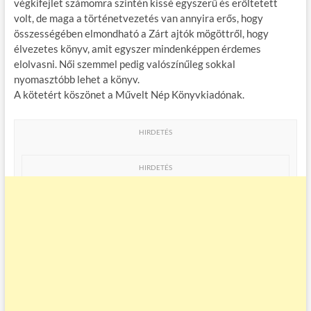
végkifejlet számomra szintén kissé egyszerű és erőltetett
volt, de maga a történetvezetés van annyira erős, hogy
összességében elmondható a Zárt ajtók mögöttről, hogy
élvezetes könyv, amit egyszer mindenképpen érdemes
elolvasni. Női szemmel pedig valószínűleg sokkal
nyomasztóbb lehet a könyv.
A kötetért köszönet a Művelt Nép Könyvkiadónak.
HIRDETÉS
HIRDETÉS