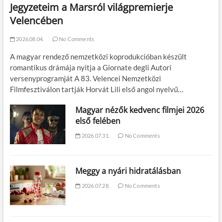
Jegyzeteim a Marsról világpremierje
Velencében
2026.08.04.
No Comments
A magyar rendező nemzetközi koprodukcióban készült
romantikus drámája nyitja a Giornate degli Autori
versenyprogramját A 83. Velencei Nemzetközi
Filmfesztiválon tartják Horvát Lili első angol nyelvű…
Magyar nézők kedvenc filmjei 2026
első felében
2026.07.31.
No Comments
Meggy a nyári hidratálásban
2026.07.28.
No Comments