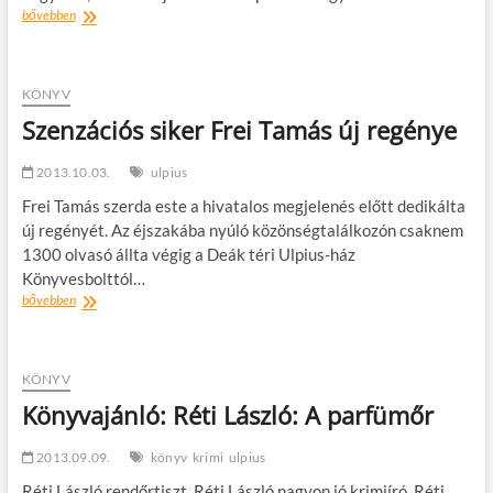
Könyvajánló:
bővebben
Stuart
MacBride:
Haldokló
fény
KÖNYV
Szenzációs siker Frei Tamás új regénye
2013.10.03.
ulpius
Frei Tamás szerda este a hivatalos megjelenés előtt dedikálta
új regényét. Az éjszakába nyúló közönségtalálkozón csaknem
1300 olvasó állta végig a Deák téri Ulpius-ház
Könyvesbolttól…
Szenzációs
bővebben
siker
Frei
Tamás
új
KÖNYV
regénye
Könyvajánló: Réti László: A parfümőr
2013.09.09.
könyv
krimi
ulpius
Réti László rendőrtiszt. Réti László nagyon jó krimiíró. Réti