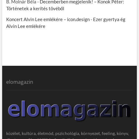
B. Molnár Béla
-
Decemberben megjelenik! – Konok Péter:
Történetek a kerítés tövéből
Koncert Alvin Lee emlékére – icon.design
-
Ezer gyertya ég
Alvin Lee emlékére
elomagazin
közélet, kultúra, életmód, pszichológia, környezet, feeling, könyv,