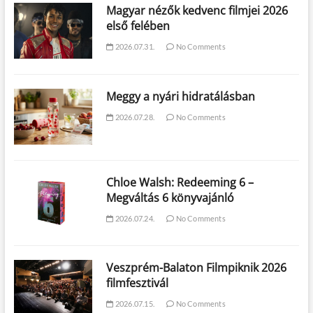
Magyar nézők kedvenc filmjei 2026
első felében
2026.07.31.
No Comments
Meggy a nyári hidratálásban
2026.07.28.
No Comments
Chloe Walsh: Redeeming 6 –
Megváltás 6 könyvajánló
2026.07.24.
No Comments
Veszprém-Balaton Filmpiknik 2026
filmfesztivál
2026.07.15.
No Comments