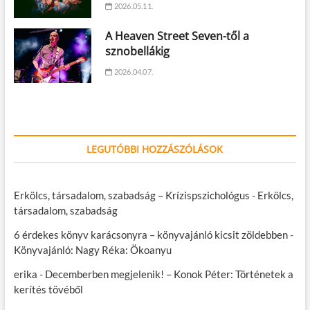
2026.05.11.
A Heaven Street Seven-től a
sznobellákig
2026.04.07.
LEGUTÓBBI HOZZÁSZÓLÁSOK
Erkölcs, társadalom, szabadság – Krízispszichológus
-
Erkölcs,
társadalom, szabadság
6 érdekes könyv karácsonyra – könyvajánló kicsit zöldebben
-
Könyvajánló: Nagy Réka: Ökoanyu
erika
-
Decemberben megjelenik! – Konok Péter: Történetek a
kerítés tövéből