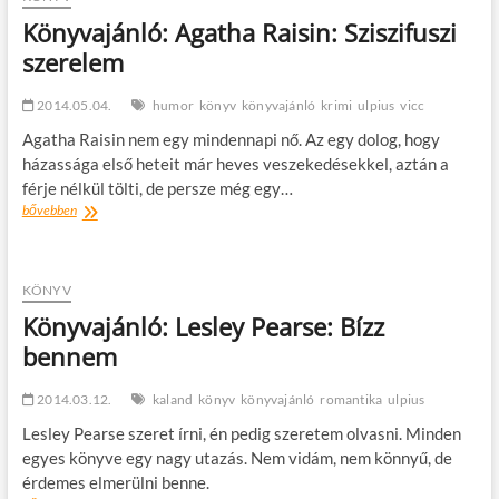
Girl
Könyvajánló: Agatha Raisin: Sziszifuszi
–
szerelem
Örökké
a
csajom
2014.05.04.
humor
könyv
könyvajánló
krimi
ulpius
vicc
Agatha Raisin nem egy mindennapi nő. Az egy dolog, hogy
házassága első heteit már heves veszekedésekkel, aztán a
férje nélkül tölti, de persze még egy…
Könyvajánló:
bővebben
Agatha
Raisin:
Sziszifuszi
szerelem
KÖNYV
Könyvajánló: Lesley Pearse: Bízz
bennem
2014.03.12.
kaland
könyv
könyvajánló
romantika
ulpius
Lesley Pearse szeret írni, én pedig szeretem olvasni. Minden
egyes könyve egy nagy utazás. Nem vidám, nem könnyű, de
érdemes elmerülni benne.