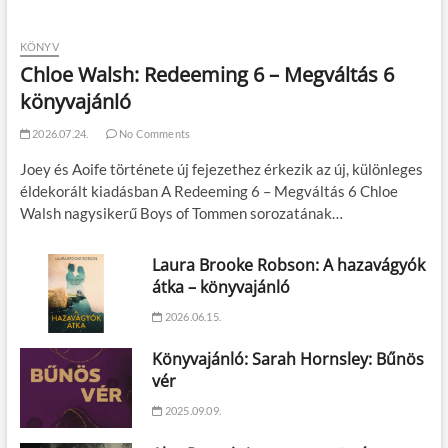
KÖNYV
Chloe Walsh: Redeeming 6 – Megváltás 6
könyvajánló
2026.07.24.
No Comments
Joey és Aoife története új fejezethez érkezik az új, különleges
éldekorált kiadásban A Redeeming 6 – Megváltás 6 Chloe
Walsh nagysikerű Boys of Tommen sorozatának…
Laura Brooke Robson: A hazavágyók
átka – könyvajánló
2026.06.15.
Könyvajánló: Sarah Hornsley: Bűnös
vér
2025.09.09.