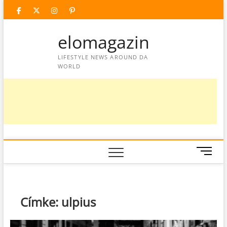
Skip
facebook
twitter
instagram
googleplus
pinterest
to
content
elomagazin
LIFESTYLE NEWS AROUND DA
WORLD
M
e
n
u
B
Címke:
ulpius
u
t