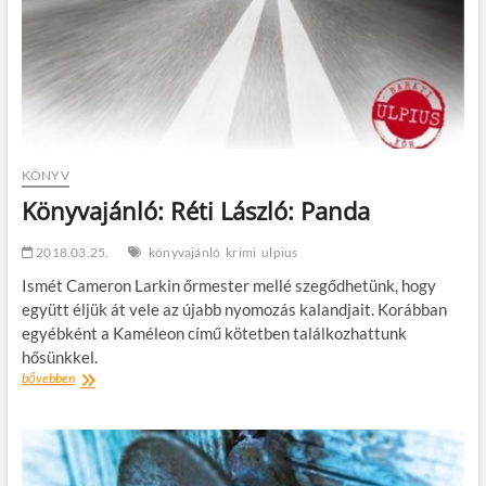
KÖNYV
Könyvajánló: Réti László: Panda
2018.03.25.
könyvajánló
krimi
ulpius
Ismét Cameron Larkin őrmester mellé szegődhetünk, hogy
együtt éljük át vele az újabb nyomozás kalandjait. Korábban
egyébként a Kaméleon című kötetben találkozhattunk
hősünkkel.
Könyvajánló:
bővebben
Réti
László:
Panda