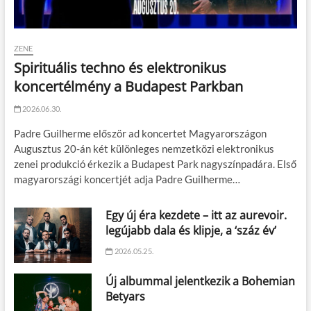
ZENE
Spirituális techno és elektronikus
koncertélmény a Budapest Parkban
2026.06.30.
Padre Guilherme először ad koncertet Magyarországon
Augusztus 20-án két különleges nemzetközi elektronikus
zenei produkció érkezik a Budapest Park nagyszínpadára. Első
magyarországi koncertjét adja Padre Guilherme…
Egy új éra kezdete – itt az aurevoir.
legújabb dala és klipje, a ‘száz év’
2026.05.25.
Új albummal jelentkezik a Bohemian
Betyars