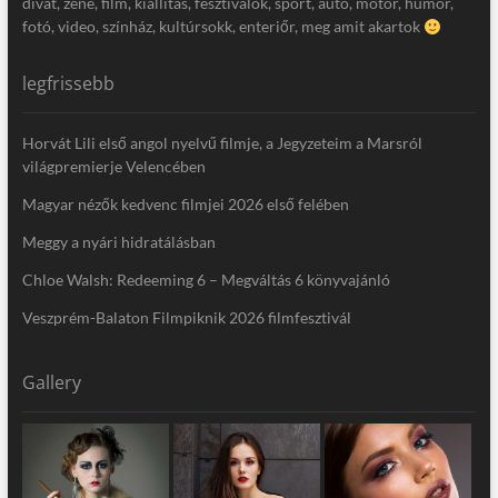
divat, zene, film, kiállítás, fesztiválok, sport, autó, motor, humor,
fotó, video, színház, kultúrsokk, enteriőr, meg amit akartok
legfrissebb
Horvát Lili első angol nyelvű filmje, a Jegyzeteim a Marsról
világpremierje Velencében
Magyar nézők kedvenc filmjei 2026 első felében
Meggy a nyári hidratálásban
Chloe Walsh: Redeeming 6 – Megváltás 6 könyvajánló
Veszprém-Balaton Filmpiknik 2026 filmfesztivál
Gallery