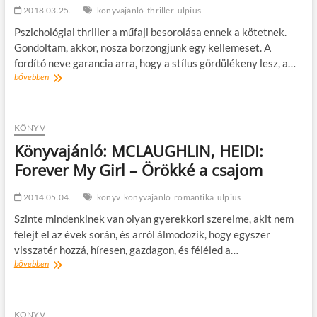
2018.03.25.
könyvajánló
thriller
ulpius
Pszichológiai thriller a műfaji besorolása ennek a kötetnek.
Gondoltam, akkor, nosza borzongjunk egy kellemeset. A
fordító neve garancia arra, hogy a stílus gördülékeny lesz, a…
Könyvajánló
bővebben
–
B.
A.
Paris:
KÖNYV
Zárt
Könyvajánló: MCLAUGHLIN, HEIDI:
ajtók
Forever My Girl – Örökké a csajom
mögött
2014.05.04.
könyv
könyvajánló
romantika
ulpius
Szinte mindenkinek van olyan gyerekkori szerelme, akit nem
felejt el az évek során, és arról álmodozik, hogy egyszer
visszatér hozzá, híresen, gazdagon, és féléled a…
Könyvajánló:
bővebben
MCLAUGHLIN,
HEIDI:
Forever
My
KÖNYV