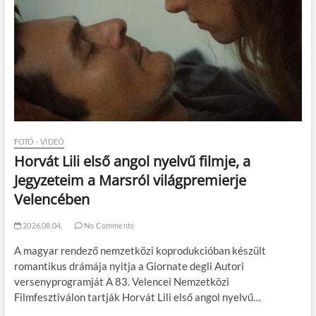
FOTÓ - VIDEÓ
Horvát Lili első angol nyelvű filmje, a
Jegyzeteim a Marsról világpremierje
Velencében
2026.08.04.
No Comments
A magyar rendező nemzetközi koprodukcióban készült
romantikus drámája nyitja a Giornate degli Autori
versenyprogramját A 83. Velencei Nemzetközi
Filmfesztiválon tartják Horvát Lili első angol nyelvű…