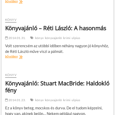
Könyvajánló:
bővebben
Lesley
Pearse:
Bízz
bennem
KÖNYV
Könyvajánló – Réti László: A hasonmás
2014.01.31.
könyv
könyvajánló
krimi
ulpius
Volt szerencsém az utóbbi időben néhány nagyon jó könyvhöz,
de Réti László műve viszi a pálmát.
Könyvajánló
bővebben
–
Réti
László:
A
KÖNYV
hasonmás
Könyvajánló: Stuart MacBride: Haldokló
fény
2014.01.23.
könyv
könyvajánló
krimi
ulpius
Ez a könyv beteg, mocskos és durva. De el tudom képzelni,
hogy van, akinek bejön… Nekem például nagyon.