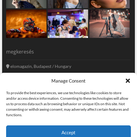
megkeresés
elomagazin, Budapest / Hungary
+36 20 333-6009
Manage Consent
szerkesztoseg@elomagazin.com
To provide the best experiences, we use technologies like cookies to store
elomagazin
and/or access device information. Consenting to these technologies will allow
us to process data such as browsing behavior or unique IDs on this site. Not
consenting or withdrawing consent, may adversely affect certain features and
functions.
facebook
twitter
instagram
googleplus
pinterest
Accept