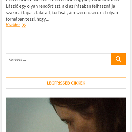
László egy olyan rendőrtiszt, aki az írásában felhasználja
szakmai tapasztalatait, tudását, ám szerencsére ezt olyan
formában teszi, hogy…
Könyvajánló:
bővebben
Réti
László:
A
parfümőr
keresés
…
LEGFRISSEB CIKKEK