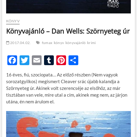
KÖNYV
Könyvajánló – Dan Wells: Szörnyeteg úr
2017.04.02.
fumax
könyv
könyvajánló
krimi
F
T
E
T
Pi
O
ac
w
m
u
nt
ss
16 éves, fiú, szociopata… Az előző részben (Nem vagyok
e
itt
ail
m
er
za
sorozatgyilkos) megismert Cleaver srác újabb kalandja a
b
er
bl
es
m
Szörnyeteg úr. Akinek volt szerencséje az elsőhöz, az már
tisztában van vele, mire utal a cím, akinek meg nem, az járjon
o
r
t
e
utána, én nem árulom el.
o
g
k