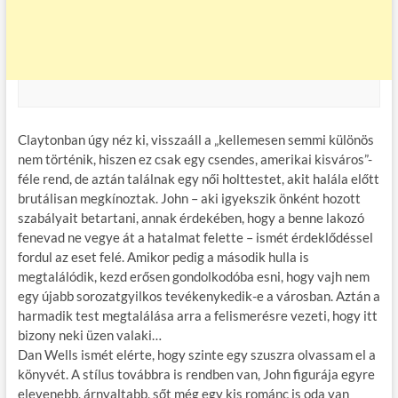
Claytonban úgy néz ki, visszaáll a „kellemesen semmi különös
nem történik, hiszen ez csak egy csendes, amerikai kisváros”-
féle rend, de aztán találnak egy női holttestet, akit halála előtt
brutálisan megkínoztak. John – aki igyekszik önként hozott
szabályait betartani, annak érdekében, hogy a benne lakozó
fenevad ne vegye át a hatalmat felette – ismét érdeklődéssel
fordul az eset felé. Amikor pedig a második hulla is
megtalálódik, kezd erősen gondolkodóba esni, hogy vajh nem
egy újabb sorozatgyilkos tevékenykedik-e a városban. Aztán a
harmadik test megtalálása arra a felismerésre vezeti, hogy itt
bizony neki üzen valaki…
Dan Wells ismét elérte, hogy szinte egy szuszra olvassam el a
könyvét. A stílus továbbra is rendben van, John figurája egyre
elevenebb, árnyaltabb, sőt még egy kis románc is oda van