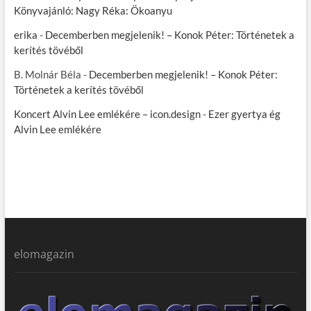
Könyvajánló: Nagy Réka: Ökoanyu
erika
-
Decemberben megjelenik! – Konok Péter: Történetek a
kerítés tövéből
B. Molnár Béla
-
Decemberben megjelenik! – Konok Péter:
Történetek a kerítés tövéből
Koncert Alvin Lee emlékére – icon.design
-
Ezer gyertya ég
Alvin Lee emlékére
elomagazin