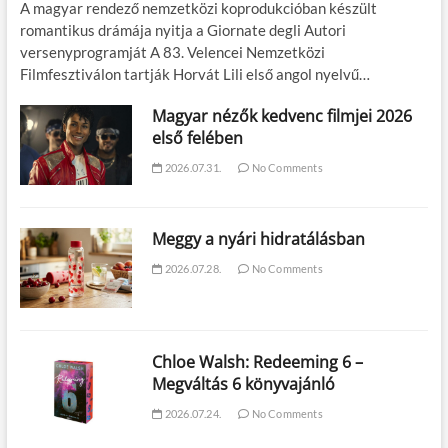
A magyar rendező nemzetközi koprodukcióban készült
romantikus drámája nyitja a Giornate degli Autori
versenyprogramját A 83. Velencei Nemzetközi
Filmfesztiválon tartják Horvát Lili első angol nyelvű…
Magyar nézők kedvenc filmjei 2026
első felében
2026.07.31.
No Comments
Meggy a nyári hidratálásban
2026.07.28.
No Comments
Chloe Walsh: Redeeming 6 –
Megváltás 6 könyvajánló
2026.07.24.
No Comments