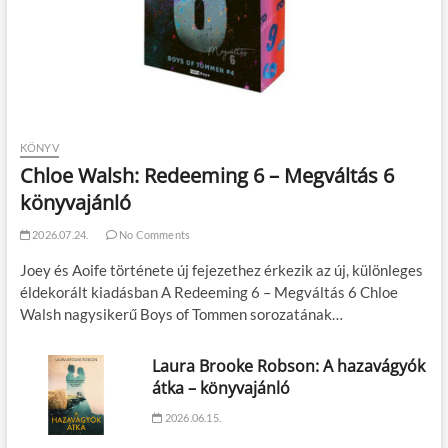
KÖNYV
Chloe Walsh: Redeeming 6 – Megváltás 6
könyvajánló
2026.07.24.
No Comments
Joey és Aoife története új fejezethez érkezik az új, különleges
éldekorált kiadásban A Redeeming 6 – Megváltás 6 Chloe
Walsh nagysikerű Boys of Tommen sorozatának…
Laura Brooke Robson: A hazavágyók
átka – könyvajánló
2026.06.15.