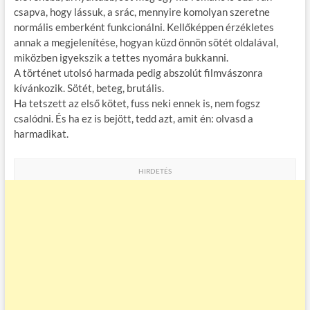
csapva, hogy lássuk, a srác, mennyire komolyan szeretne
normális emberként funkcionálni. Kellőképpen érzékletes
annak a megjelenítése, hogyan küzd önnön sötét oldalával,
miközben igyekszik a tettes nyomára bukkanni.
A történet utolsó harmada pedig abszolút filmvászonra
kívánkozik. Sötét, beteg, brutális.
Ha tetszett az első kötet, fuss neki ennek is, nem fogsz
csalódni. És ha ez is bejött, tedd azt, amit én: olvasd a
harmadikat.
HIRDETÉS