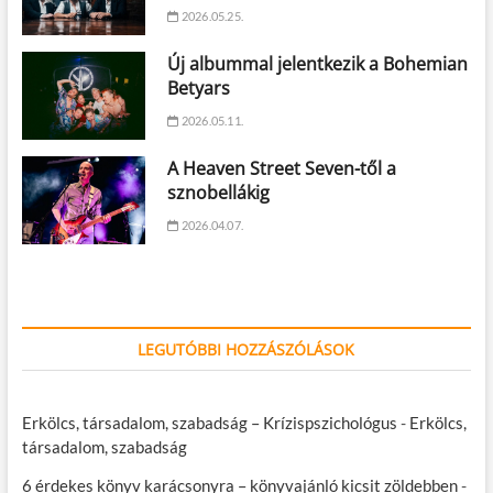
2026.05.25.
Új albummal jelentkezik a Bohemian
Betyars
2026.05.11.
A Heaven Street Seven-től a
sznobellákig
2026.04.07.
LEGUTÓBBI HOZZÁSZÓLÁSOK
Erkölcs, társadalom, szabadság – Krízispszichológus
-
Erkölcs,
társadalom, szabadság
6 érdekes könyv karácsonyra – könyvajánló kicsit zöldebben
-