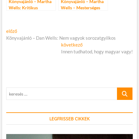
Könyvajánló – Martha
Könyvajánló – Martha
Wells: Kritikus
Wells – Mesterséges
rendszerhiba
sors
Bejegyzés
Előző
előző
cikk:
Könyvajánló – Dan Wells: Nem vagyok sorozatgyilkos
navigáció
Következő
következő
cikk:
Innen tudhatod, hogy magyar vagy!
keresés
…
LEGFRISSEB CIKKEK