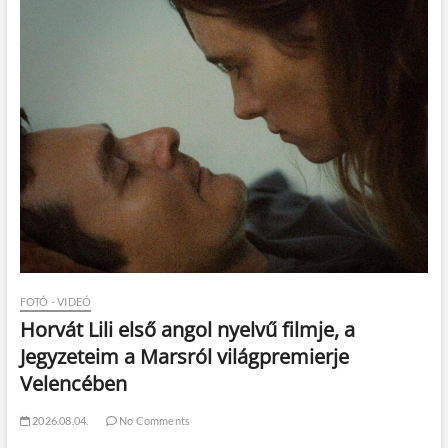
FOTÓ - VIDEÓ
Horvát Lili első angol nyelvű filmje, a
Jegyzeteim a Marsról világpremierje
Velencében
2026.08.04.
No Comments