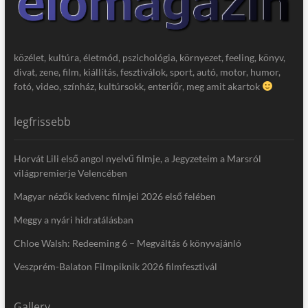
közélet, kultúra, életmód, pszichológia, környezet, feeling, könyv,
divat, zene, film, kiállítás, fesztiválok, sport, autó, motor, humor,
fotó, video, színház, kultúrsokk, enteriőr, meg amit akartok
legfrissebb
Horvát Lili első angol nyelvű filmje, a Jegyzeteim a Marsról
világpremierje Velencében
Magyar nézők kedvenc filmjei 2026 első felében
Meggy a nyári hidratálásban
Chloe Walsh: Redeeming 6 – Megváltás 6 könyvajánló
Veszprém-Balaton Filmpiknik 2026 filmfesztivál
Gallery