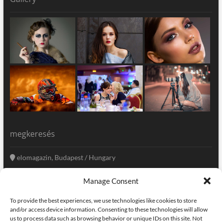
megkeresés
elomagazin, Budapest / Hungary
+36 20 333-6009
Manage Consent
szerkesztoseg@elomagazin.com
To provide the best experiences, we use technologies like cookies to store
elomagazin
and/or access device information. Consenting to these technologies will allow
us to process data such as browsing behavior or unique IDs on this site. Not