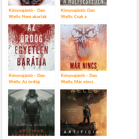
Könyvajánló – Dan
Könyvajánló: Dan
Wells: Nem akarlak
Wells: Csak a
megölni
holttesteden át
Könyvajánló – Dan
Könyvajánló – Dan
Wells: Az ördög
Wells: Már nincs
egyetlen barátja
vesztenivalód